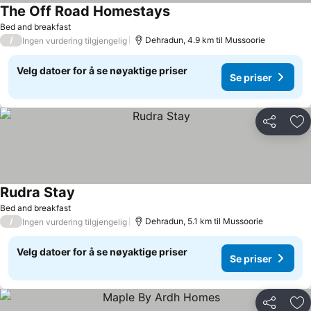
The Off Road Homestays
Se priser
Bed and breakfast
/
Dehradun, 4.9 km til Mussoorie
Ingen vurdering tilgjengelig
Velg datoer for å se nøyaktige priser
Se priser
Del
Leg
Rudra Stay
Se priser
Bed and breakfast
/
Dehradun, 5.1 km til Mussoorie
Ingen vurdering tilgjengelig
Velg datoer for å se nøyaktige priser
Se priser
Del
Leg