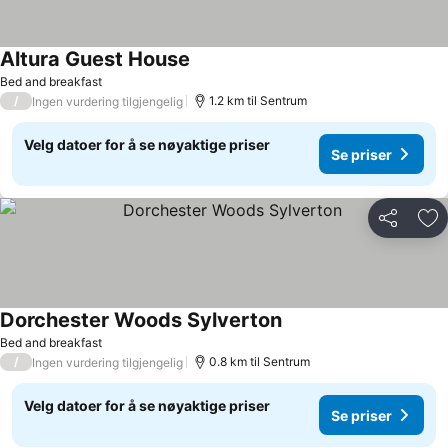
Altura Guest House
Se priser
Bed and breakfast
/
1.2 km til Sentrum
Ingen vurdering tilgjengelig
Velg datoer for å se nøyaktige priser
Se priser
Del
Leg
Dorchester Woods Sylverton
Se priser
Bed and breakfast
/
0.8 km til Sentrum
Ingen vurdering tilgjengelig
Velg datoer for å se nøyaktige priser
Se priser