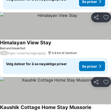
Se priser
Del
Leg
Himalayan View Stay
Se priser
Bed and breakfast
/
0.6 km til Sentrum
Ingen vurdering tilgjengelig
Velg datoer for å se nøyaktige priser
Se priser
Del
Leg
Kaushik Cottage Home Stay Mussorie
Se priser