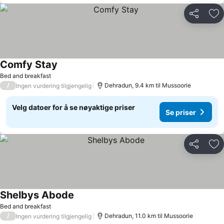
Del
Leg
Comfy Stay
Se priser
Bed and breakfast
/
Dehradun, 9.4 km til Mussoorie
Ingen vurdering tilgjengelig
Velg datoer for å se nøyaktige priser
Se priser
Del
Leg
Shelbys Abode
Se priser
Bed and breakfast
/
Dehradun, 11.0 km til Mussoorie
Ingen vurdering tilgjengelig