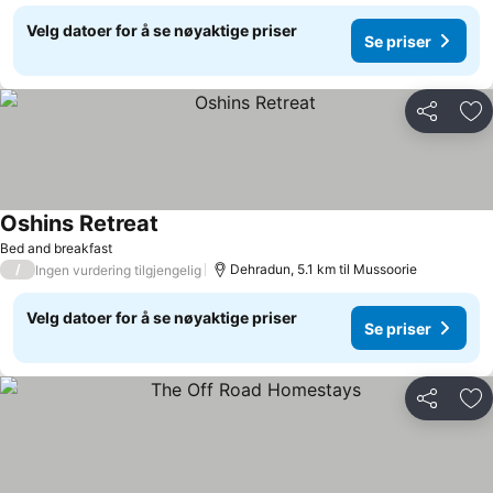
Velg datoer for å se nøyaktige priser
Se priser
Del
Leg
Oshins Retreat
Se priser
Bed and breakfast
/
Dehradun, 5.1 km til Mussoorie
Ingen vurdering tilgjengelig
Velg datoer for å se nøyaktige priser
Se priser
Del
Leg