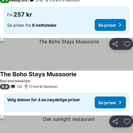
8,3
Veldig bra
276
0.9 km til Sentrum
257 kr
Fra
Se priser fra
6 nettsteder
Se priser
Del
Leg
The Boho Stays Mussoorie
Se priser
Bed and breakfast
6,8
13
1.1 km til Sentrum
Velg datoer for å se nøyaktige priser
Se priser
Del
Leg