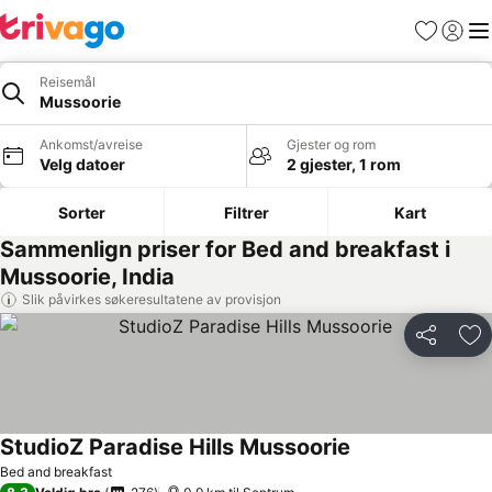
Favoritter
Logg i
Me
Reisemål
Mussoorie
Ankomst/avreise
Gjester og rom
Velg datoer
2 gjester, 1 rom
Sorter
Filtrer
Kart
Sammenlign priser for Bed and breakfast i
Mussoorie, India
Slik påvirkes søkeresultatene av provisjon
Del
Leg
StudioZ Paradise Hills Mussoorie
Se priser
Bed and breakfast