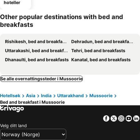
hoteller
Other popular destinations with bed and
breakfasts
Rishikesh, bed and breakfasts
Dehradun, bed and breakfasts
Uttarakashi, bed and breakfasts
Tehri, bed and breakfasts
Dhanaulti, bed and breakfasts
Kanatal, bed and breakfasts
Se alle overnattingssteder i Mussoorie
Hotellsøk
Asia
India
Uttarakhand
Mussoorie
Bed and breakfast i Mussoorie
Facebook
Twitter
Insta
Yo
Velg ditt land