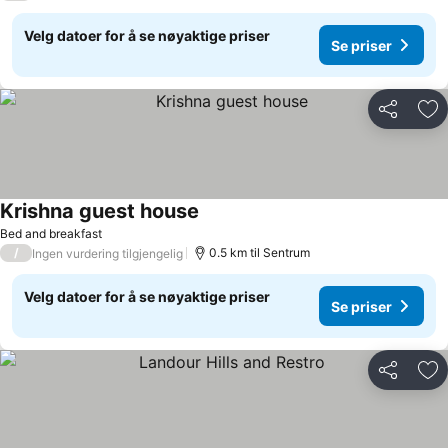
Velg datoer for å se nøyaktige priser
Se priser
Del
Leg
Krishna guest house
Se priser
Bed and breakfast
/
0.5 km til Sentrum
Ingen vurdering tilgjengelig
Velg datoer for å se nøyaktige priser
Se priser
Del
Leg