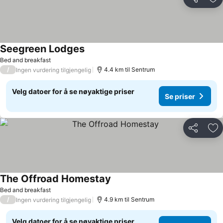
Del
Leg
Seegreen Lodges
Se priser
Bed and breakfast
/
4.4 km til Sentrum
Ingen vurdering tilgjengelig
Velg datoer for å se nøyaktige priser
Se priser
Del
Leg
The Offroad Homestay
Se priser
Bed and breakfast
/
4.9 km til Sentrum
Ingen vurdering tilgjengelig
Velg datoer for å se nøyaktige priser