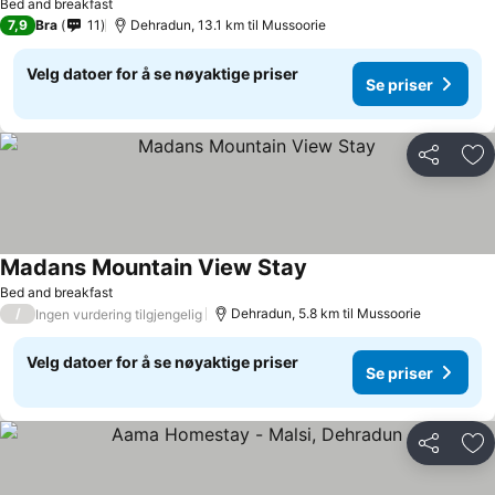
Bed and breakfast
7,9
Bra
11
Dehradun, 13.1 km til Mussoorie
Velg datoer for å se nøyaktige priser
Se priser
Del
Leg
Madans Mountain View Stay
Se priser
Bed and breakfast
/
Dehradun, 5.8 km til Mussoorie
Ingen vurdering tilgjengelig
Velg datoer for å se nøyaktige priser
Se priser
Del
Leg