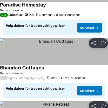
Paradise Homestay
Se priser
Bed and breakfast
9,8
Fantastisk
20
Dehradun, 7.8 km til Mussoorie
Velg datoer for å se nøyaktige priser
Se priser
Del
Leg
Bhandari Cottages
Se priser
Bed and breakfast
/
Tehri, 9.1 km til Mussoorie
Ingen vurdering tilgjengelig
Velg datoer for å se nøyaktige priser
Se priser