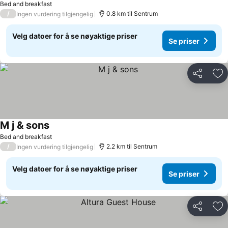
Bed and breakfast
/
0.8 km til Sentrum
Ingen vurdering tilgjengelig
Velg datoer for å se nøyaktige priser
Se priser
Del
Leg
M j & sons
Se priser
Bed and breakfast
/
2.2 km til Sentrum
Ingen vurdering tilgjengelig
Velg datoer for å se nøyaktige priser
Se priser
Del
Leg