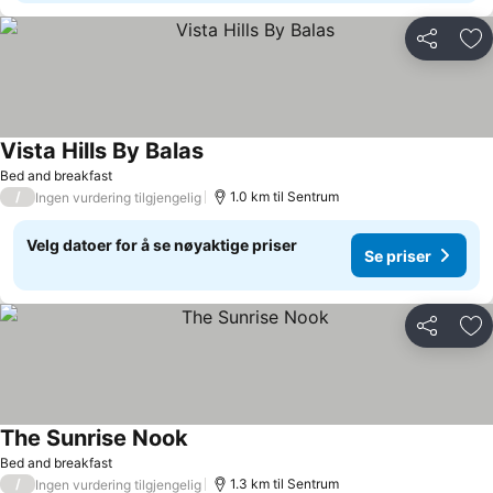
Del
Leg
Vista Hills By Balas
Se priser
Bed and breakfast
/
1.0 km til Sentrum
Ingen vurdering tilgjengelig
Velg datoer for å se nøyaktige priser
Se priser
Del
Leg
The Sunrise Nook
Se priser
Bed and breakfast
/
1.3 km til Sentrum
Ingen vurdering tilgjengelig