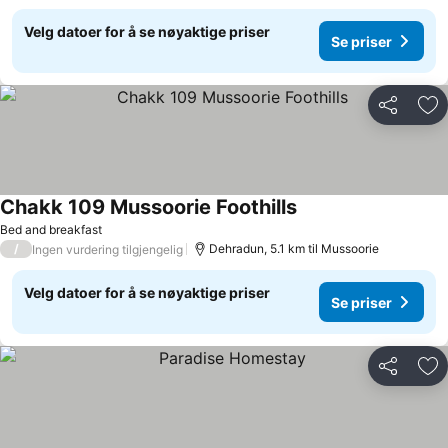
Velg datoer for å se nøyaktige priser
Se priser
Del
Leg
Chakk 109 Mussoorie Foothills
Se priser
Bed and breakfast
/
Dehradun, 5.1 km til Mussoorie
Ingen vurdering tilgjengelig
Velg datoer for å se nøyaktige priser
Se priser
Del
Leg