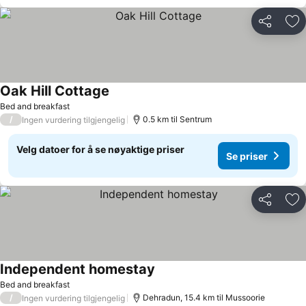
Del
Leg
Oak Hill Cottage
Se priser
Bed and breakfast
/
0.5 km til Sentrum
Ingen vurdering tilgjengelig
Velg datoer for å se nøyaktige priser
Se priser
Del
Leg
Independent homestay
Se priser
Bed and breakfast
/
Dehradun, 15.4 km til Mussoorie
Ingen vurdering tilgjengelig