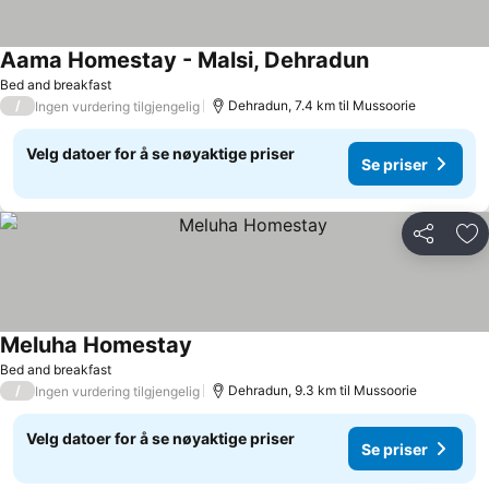
Aama Homestay - Malsi, Dehradun
Se priser
Bed and breakfast
/
Dehradun, 7.4 km til Mussoorie
Ingen vurdering tilgjengelig
Velg datoer for å se nøyaktige priser
Se priser
Del
Leg
Meluha Homestay
Se priser
Bed and breakfast
/
Dehradun, 9.3 km til Mussoorie
Ingen vurdering tilgjengelig
Velg datoer for å se nøyaktige priser
Se priser