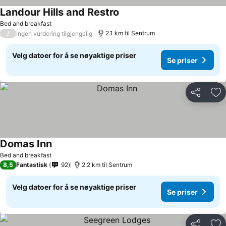
Landour Hills and Restro
Se priser
Bed and breakfast
/
2.1 km til Sentrum
Ingen vurdering tilgjengelig
Velg datoer for å se nøyaktige priser
Se priser
Del
Leg
Domas Inn
Se priser
Bed and breakfast
8,5
Fantastisk
92
2.2 km til Sentrum
Velg datoer for å se nøyaktige priser
Se priser