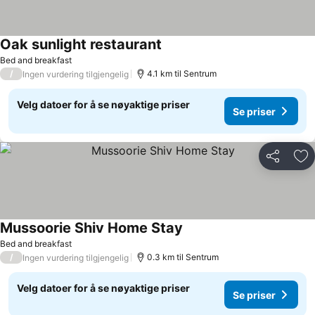
Oak sunlight restaurant
Se priser
Bed and breakfast
/
4.1 km til Sentrum
Ingen vurdering tilgjengelig
Velg datoer for å se nøyaktige priser
Se priser
Del
Leg
Mussoorie Shiv Home Stay
Se priser
Bed and breakfast
/
0.3 km til Sentrum
Ingen vurdering tilgjengelig
Velg datoer for å se nøyaktige priser
Se priser