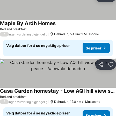
Maple By Ardh Homes
Se priser
Bed and breakfast
/
Dehradun, 5.4 km til Mussoorie
Ingen vurdering tilgjengelig
Velg datoer for å se nøyaktige priser
Se priser
Del
Leg
Casa Garden homestay - Low AQI hill view stay for peace - Aamwala dehradun
Se priser
Bed and breakfast
/
Dehradun, 12.8 km til Mussoorie
Ingen vurdering tilgjengelig
Velg datoer for å se nøyaktige priser
Se priser