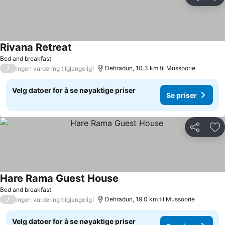
Del
Leg
Rivana Retreat
Se priser
Bed and breakfast
/
Dehradun, 10.3 km til Mussoorie
Ingen vurdering tilgjengelig
Velg datoer for å se nøyaktige priser
Se priser
Del
Leg
Hare Rama Guest House
Se priser
Bed and breakfast
/
Dehradun, 19.0 km til Mussoorie
Ingen vurdering tilgjengelig
Velg datoer for å se nøyaktige priser