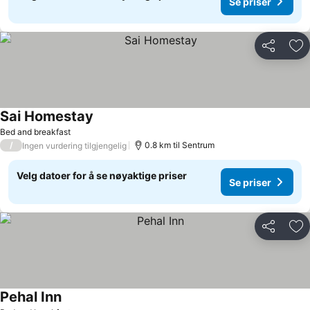
Se priser
Del
Leg
Sai Homestay
Se priser
Bed and breakfast
/
0.8 km til Sentrum
Ingen vurdering tilgjengelig
Velg datoer for å se nøyaktige priser
Se priser
Del
Leg
Pehal Inn
Se priser