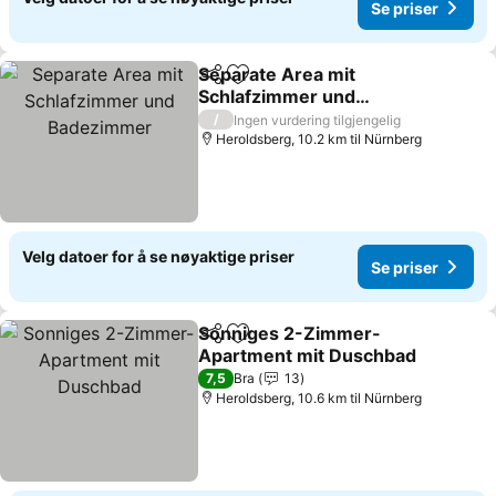
Se priser
Separate Area mit
Del
Legg til i favoritter
Schlafzimmer und
Badezimmer
Se priser
/
Ingen vurdering tilgjengelig
Heroldsberg, 10.2 km til Nürnberg
Velg datoer for å se nøyaktige priser
Se priser
Sonniges 2-Zimmer-
Del
Legg til i favoritter
Apartment mit Duschbad
Se priser
7,5
Bra
13
Heroldsberg, 10.6 km til Nürnberg