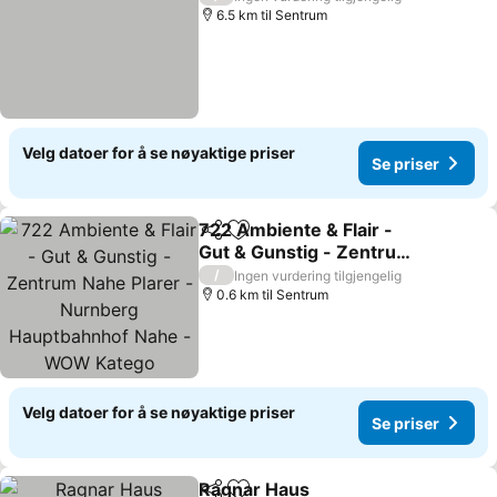
6.5 km til Sentrum
Velg datoer for å se nøyaktige priser
Se priser
722 Ambiente & Flair -
Del
Legg til i favoritter
Gut & Gunstig - Zentrum
Nahe Plarer - Nurnberg
Se priser
/
Ingen vurdering tilgjengelig
Hauptbahnhof Nahe -
0.6 km til Sentrum
WOW Katego
Velg datoer for å se nøyaktige priser
Se priser
Ragnar Haus