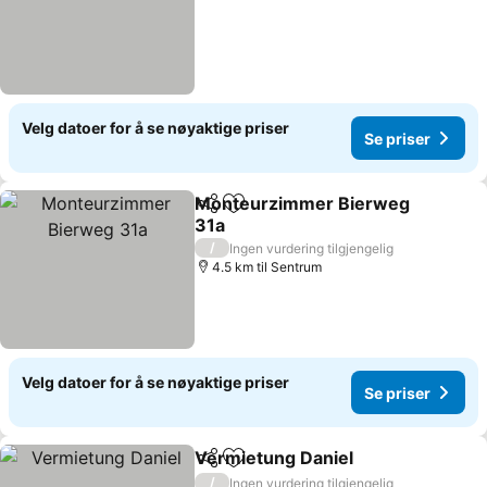
Velg datoer for å se nøyaktige priser
Se priser
Monteurzimmer Bierweg
Del
Legg til i favoritter
31a
Se priser
/
Ingen vurdering tilgjengelig
4.5 km til Sentrum
Velg datoer for å se nøyaktige priser
Se priser
Vermietung Daniel
Del
Legg til i favoritter
Se prise
/
Ingen vurdering tilgjengelig