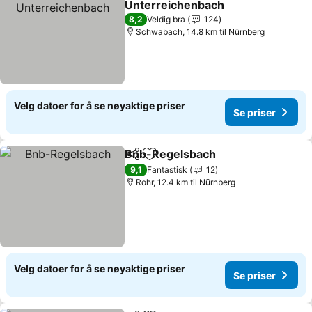
Unterreichenbach
Se priser
8,2
Veldig bra
124
Schwabach, 14.8 km til Nürnberg
Velg datoer for å se nøyaktige priser
Se priser
Bnb-Regelsbach
Del
Legg til i favoritter
Se priser
9,1
Fantastisk
12
Rohr, 12.4 km til Nürnberg
Velg datoer for å se nøyaktige priser
Se priser