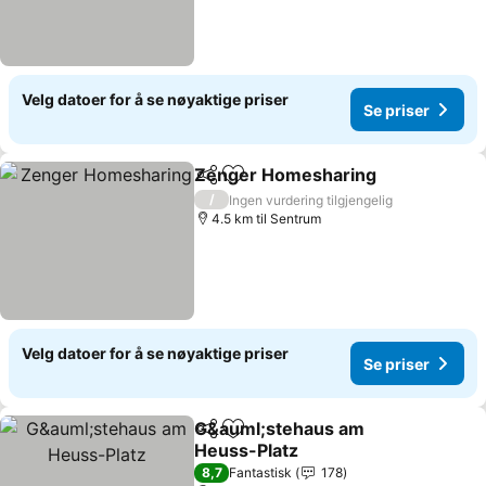
Velg datoer for å se nøyaktige priser
Se priser
Zenger Homesharing
Del
Legg til i favoritter
Se pr
/
Ingen vurdering tilgjengelig
4.5 km til Sentrum
Velg datoer for å se nøyaktige priser
Se priser
G&auml;stehaus am
Del
Legg til i favoritter
Heuss-Platz
Se priser
8,7
Fantastisk
178