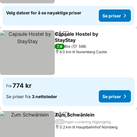
Velg datoer for å se nøyaktige priser
Se priser
Capsule Hostel by
Del
Legg til i favoritter
StayStay
Se priser
7,8
Bra
598
6.0 km til Nuremberg Castle
774 kr
Fra
Se priser fra
3 nettsteder
Se priser
Zum Schwänlein
Del
Legg til i favoritter
Se priser
/
Ingen vurdering tilgjengelig
0.2 km til Hauptbahnhof Nürnberg