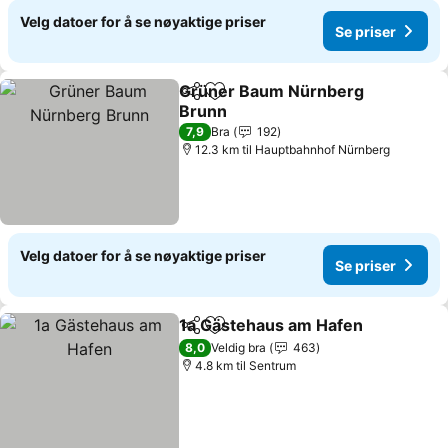
Velg datoer for å se nøyaktige priser
Se priser
Grüner Baum Nürnberg
Del
Legg til i favoritter
Brunn
Se priser
7,9
Bra
192
12.3 km til Hauptbahnhof Nürnberg
Velg datoer for å se nøyaktige priser
Se priser
1a Gästehaus am Hafen
Del
Legg til i favoritter
Se
8,0
Veldig bra
463
4.8 km til Sentrum