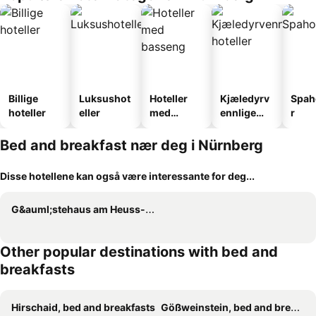
Billige
Luksushot
Hoteller
Kjæledyrv
Spah
hoteller
eller
med
ennlige
r
basseng
hoteller
Bed and breakfast nær deg i Nürnberg
Disse hotellene kan også være interessante for deg...
G&auml;stehaus am Heuss-Platz
Other popular destinations with bed and
breakfasts
Hirschaid, bed and breakfasts
Gößweinstein, bed and breakfasts