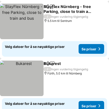
StayFlex Nürnberg - free
Del
Legg til i favoritter
Parking, close to train and
bus
Se priser
/
Ingen vurdering tilgjengelig
5.5 km til Sentrum
Velg datoer for å se nøyaktige priser
Se priser
Bukarest
Del
Legg til i favoritter
Se priser
/
Ingen vurdering tilgjengelig
Fürth, 5.0 km til Nürnberg
Velg datoer for å se nøyaktige priser
Se priser