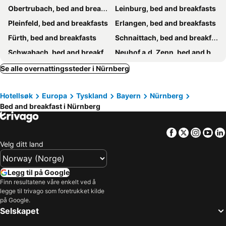
Obertrubach, bed and breakfasts
Leinburg, bed and breakfasts
Pleinfeld, bed and breakfasts
Erlangen, bed and breakfasts
Fürth, bed and breakfasts
Schnaittach, bed and breakfasts
Schwabach, bed and breakfasts
Neuhof a.d. Zenn, bed and breakfasts
Etzelwang, bed and breakfasts
Heroldsberg, bed and breakfasts
Se alle overnattingssteder i Nürnberg
Simmelsdorf, bed and breakfasts
Georgensgmünd, bed and breakfasts
Hotellsøk
Europa
Tyskland
Bayern
Nürnberg
Mühlhausen, bed and breakfasts
Egloffstein, bed and breakfasts
Bed and breakfast i Nürnberg
Schwanstetten, bed and breakfasts
Facebook
Twitter
Insta
Yo
Velg ditt land
Legg til på Google
Finn resultatene våre enkelt ved å
legge til trivago som foretrukket kilde
på Google.
Selskapet