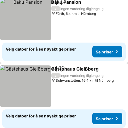
Baku Pansion
Del
Legg til i favoritter
Se priser
/
Ingen vurdering tilgjengelig
Fürth, 6.4 km til Nürnberg
Velg datoer for å se nøyaktige priser
Se priser
Gästehaus Gleißberg
Del
Legg til i favoritter
Se pr
/
Ingen vurdering tilgjengelig
Schwanstetten, 16.4 km til Nürnberg
Velg datoer for å se nøyaktige priser
Se priser