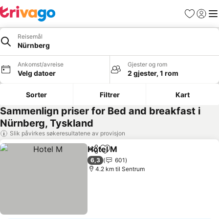
Favoritter
Logg i
Me
Reisemål
Nürnberg
Ankomst/avreise
Gjester og rom
Velg datoer
2 gjester, 1 rom
Sorter
Filtrer
Kart
Sammenlign priser for Bed and breakfast i
Nürnberg, Tyskland
Slik påvirkes søkeresultatene av provisjon
Hotel M
Del
Legg til i favoritter
Se priser
6,3
601
4.2 km til Sentrum