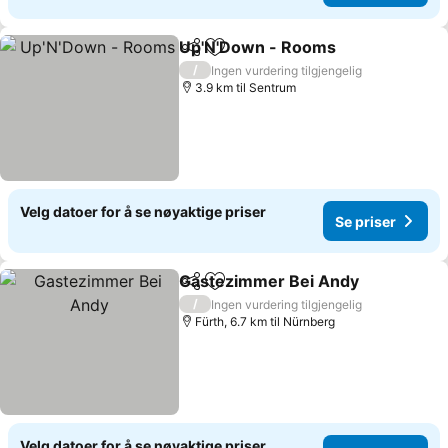
Up'N'Down - Rooms
Del
Legg til i favoritter
Se pri
/
Ingen vurdering tilgjengelig
3.9 km til Sentrum
Velg datoer for å se nøyaktige priser
Se priser
Gastezimmer Bei Andy
Del
Legg til i favoritter
Se 
/
Ingen vurdering tilgjengelig
Fürth, 6.7 km til Nürnberg
Velg datoer for å se nøyaktige priser