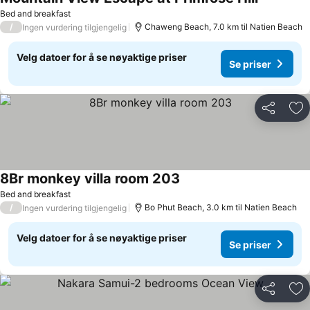
Bed and breakfast
/
Chaweng Beach, 7.0 km til Natien Beach
Ingen vurdering tilgjengelig
Velg datoer for å se nøyaktige priser
Se priser
Del
Leg
8Br monkey villa room 203
Bed and breakfast
/
Bo Phut Beach, 3.0 km til Natien Beach
Ingen vurdering tilgjengelig
Velg datoer for å se nøyaktige priser
Se priser
Del
Leg