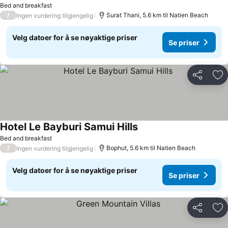
Bed and breakfast
/
Surat Thani, 5.6 km til Natien Beach
Ingen vurdering tilgjengelig
Velg datoer for å se nøyaktige priser
Se priser
Del
Leg
Hotel Le Bayburi Samui Hills
Bed and breakfast
/
Bophut, 5.6 km til Natien Beach
Ingen vurdering tilgjengelig
Velg datoer for å se nøyaktige priser
Se priser
Del
Leg