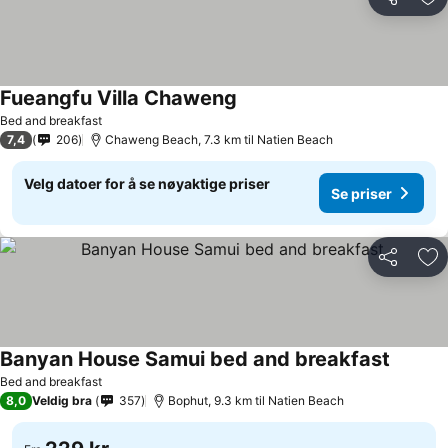
Del
Leg
Fueangfu Villa Chaweng
Bed and breakfast
7,4
206
Chaweng Beach, 7.3 km til Natien Beach
Velg datoer for å se nøyaktige priser
Se priser
Del
Leg
Banyan House Samui bed and breakfast
Bed and breakfast
8,0
Veldig bra
357
Bophut, 9.3 km til Natien Beach