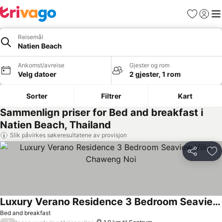
Favoritter
Logg i
Me
Reisemål
Natien Beach
Ankomst/avreise
Gjester og rom
Velg datoer
2 gjester, 1 rom
Sorter
Filtrer
Kart
Sammenlign priser for Bed and breakfast i
Natien Beach, Thailand
Slik påvirkes søkeresultatene av provisjon
Del
Leg
Luxury Verano Residence 3 Bedroom Seaview Villa Chaweng Noi
Bed and breakfast