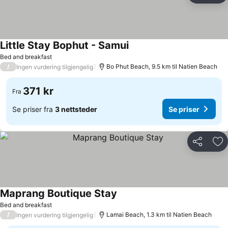
Little Stay Bophut - Samui
Bed and breakfast
/
Bo Phut Beach, 9.5 km til Natien Beach
Ingen vurdering tilgjengelig
371 kr
Fra
Se priser fra
3 nettsteder
Se priser
Del
Leg
Maprang Boutique Stay
Bed and breakfast
/
Lamai Beach, 1.3 km til Natien Beach
Ingen vurdering tilgjengelig