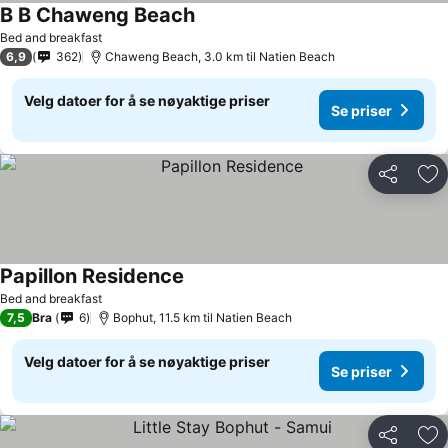
B B Chaweng Beach
Bed and breakfast
6,9
362
Chaweng Beach, 3.0 km til Natien Beach
Velg datoer for å se nøyaktige priser
Se priser
Del
Leg
Papillon Residence
Bed and breakfast
7,5
Bra
6
Bophut, 11.5 km til Natien Beach
Velg datoer for å se nøyaktige priser
Se priser
Del
Leg