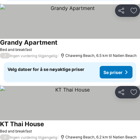
Del
Leg
Grandy Apartment
Bed and breakfast
/
Chaweng Beach, 6.5 km til Natien Beach
Ingen vurdering tilgjengelig
Velg datoer for å se nøyaktige priser
Se priser
Del
Leg
KT Thai House
Bed and breakfast
/
Chaweng Beach, 6.2 km til Natien Beach
Ingen vurdering tilgjengelig