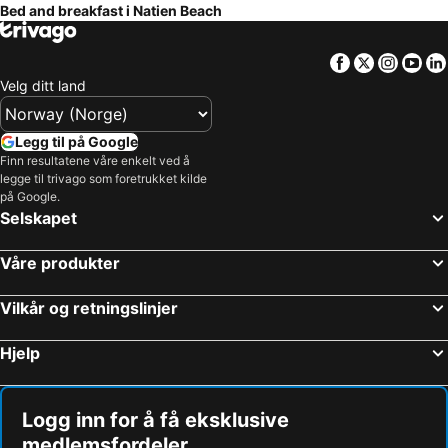
Bed and breakfast i Natien Beach
Facebook
Twitter
Insta
Yo
Velg ditt land
Legg til på Google
Finn resultatene våre enkelt ved å
legge til trivago som foretrukket kilde
på Google.
Selskapet
Våre produkter
Vilkår og retningslinjer
Hjelp
Logg inn for å få eksklusive
medlemsfordeler