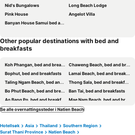
Nid's Bungalows
Long Beach Lodge
Pink House
Angelot Villa
Banyan House Samui bed and breakfast
Other popular destinations with bed and
breakfasts
Koh Phangan, bed and breakfasts
Chaweng Beach, bed and breakfasts
Bophut, bed and breakfasts
Lamai Beach, bed and breakfasts
Taling Ngam Beach, bed and breakfasts
Thong Sala, bed and breakfasts
Bo Phut Beach, bed and breakfasts
Ban Tai, bed and breakfasts
Ao Bang Po, bed and breakfasts
Mae Nam Beach, bed and breakfasts
Ban Thong Nai Pan, bed and breakfasts
Lipa Noi, bed and breakfasts
Se alle overnattingssteder i Natien Beach
Hotellsøk
Asia
Thailand
Southern Region
Surat Thani Province
Natien Beach