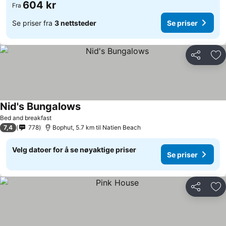
604 kr
Fra
Se priser fra
3 nettsteder
Se priser
Del
Leg
Nid's Bungalows
Bed and breakfast
7,4
778
Bophut, 5.7 km til Natien Beach
Velg datoer for å se nøyaktige priser
Se priser
Del
Leg