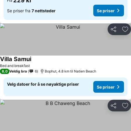
229 kr
Fra
Se priser fra
7 nettsteder
Se priser
Del
Leg
Villa Samui
Bed and breakfast
8,0
Veldig bra
6
Bophut, 4.8 km til Natien Beach
Velg datoer for å se nøyaktige priser
Se priser
Del
Leg