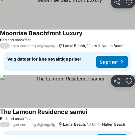
Del
Leg
Moonrise Beachfront Luxury
Bed and breakfast
/
Lamai Beach, 1.1 km til Natien Beach
Ingen vurdering tilgjengelig
Velg datoer for å se nøyaktige priser
Se priser
Del
Leg
The Lamoon Residence samui
Bed and breakfast
/
Lamai Beach, 1.7 km til Natien Beach
Ingen vurdering tilgjengelig