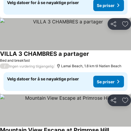
Velg datoer for å se nøyaktige priser
Se priser
Del
Leg
VILLA 3 CHAMBRES a partager
Bed and breakfast
/
Lamai Beach, 1.8 km til Natien Beach
Ingen vurdering tilgjengelig
Velg datoer for å se nøyaktige priser
Se priser
Del
Leg
Mountain View Escape at Primrose Hill