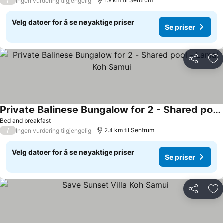
/
1.9 km til Sentrum
Ingen vurdering tilgjengelig
Velg datoer for å se nøyaktige priser
Se priser
Del
Leg
Private Balinese Bungalow for 2 - Shared pool - Lamai Koh Samui
Bed and breakfast
/
2.4 km til Sentrum
Ingen vurdering tilgjengelig
Velg datoer for å se nøyaktige priser
Se priser
Del
Leg