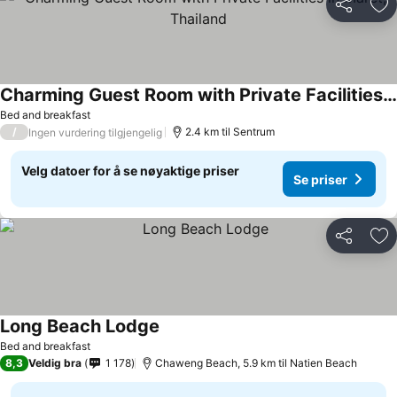
Del
Leg
Charming Guest Room with Private Facilities in Maret, Thailand
Bed and breakfast
/
2.4 km til Sentrum
Ingen vurdering tilgjengelig
Velg datoer for å se nøyaktige priser
Se priser
Del
Leg
Long Beach Lodge
Bed and breakfast
8,3
Veldig bra
1 178
Chaweng Beach, 5.9 km til Natien Beach