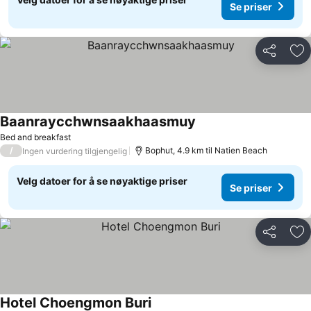
Se priser
Del
Leg
Baanraycchwnsaakhaasmuy
Bed and breakfast
/
Bophut, 4.9 km til Natien Beach
Ingen vurdering tilgjengelig
Velg datoer for å se nøyaktige priser
Se priser
Del
Leg
Hotel Choengmon Buri