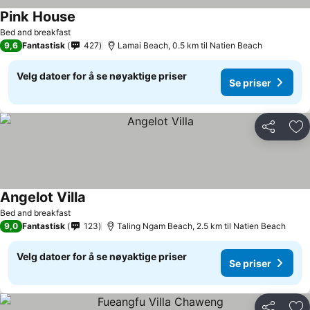
Pink House
Bed and breakfast
9,6
Fantastisk
427
Lamai Beach, 0.5 km til Natien Beach
Velg datoer for å se nøyaktige priser
Se priser
Del
Leg
Angelot Villa
Bed and breakfast
9,0
Fantastisk
123
Taling Ngam Beach, 2.5 km til Natien Beach
Velg datoer for å se nøyaktige priser
Se priser