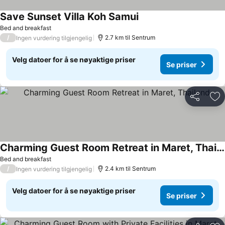
Save Sunset Villa Koh Samui
Bed and breakfast
/
2.7 km til Sentrum
Ingen vurdering tilgjengelig
Velg datoer for å se nøyaktige priser
Se priser
Del
Leg
Charming Guest Room Retreat in Maret, Thailand
Bed and breakfast
/
2.4 km til Sentrum
Ingen vurdering tilgjengelig
Velg datoer for å se nøyaktige priser
Se priser