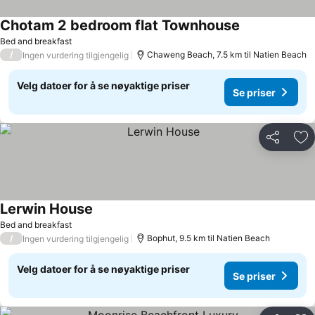
Chotam 2 bedroom flat Townhouse
Bed and breakfast
/
Chaweng Beach, 7.5 km til Natien Beach
Ingen vurdering tilgjengelig
Velg datoer for å se nøyaktige priser
Se priser
Del
Leg
Lerwin House
Bed and breakfast
/
Bophut, 9.5 km til Natien Beach
Ingen vurdering tilgjengelig
Velg datoer for å se nøyaktige priser
Se priser