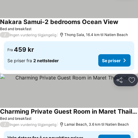
Nakara Samui-2 bedrooms Ocean View
Bed and breakfast
/
Thong Sala, 16.4 km til Natien Beach
Ingen vurdering tilgjengelig
459 kr
Fra
Se priser fra
2 nettsteder
Se priser
Del
Leg
Charming Private Guest Room in Maret Thailand
Bed and breakfast
/
Lamai Beach, 3.6 km til Natien Beach
Ingen vurdering tilgjengelig
Velg datoer for å se nøyaktige priser