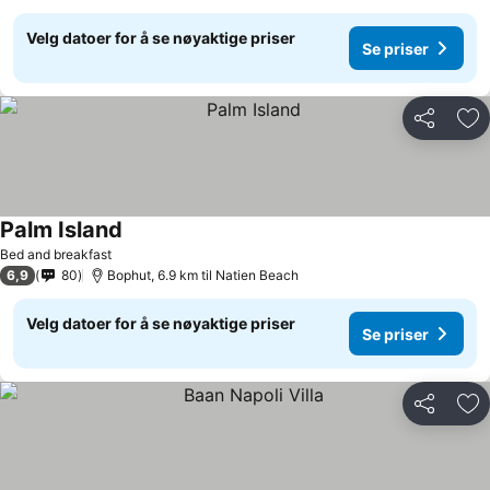
Velg datoer for å se nøyaktige priser
Se priser
Del
Leg
Palm Island
Bed and breakfast
6,9
80
Bophut, 6.9 km til Natien Beach
Velg datoer for å se nøyaktige priser
Se priser
Del
Leg