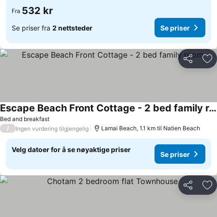
532 kr
Fra
Se priser fra
2 nettsteder
Se priser
Del
Leg
Escape Beach Front Cottage - 2 bed family room
Bed and breakfast
/
Lamai Beach, 1.1 km til Natien Beach
Ingen vurdering tilgjengelig
Velg datoer for å se nøyaktige priser
Se priser
Del
Leg