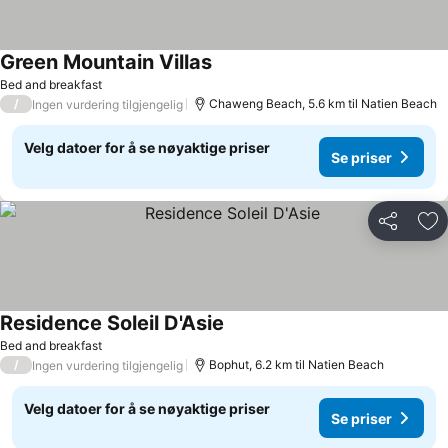
Green Mountain Villas
Bed and breakfast
/
Chaweng Beach, 5.6 km til Natien Beach
Ingen vurdering tilgjengelig
Velg datoer for å se nøyaktige priser
Se priser
Del
Leg
Residence Soleil D'Asie
Bed and breakfast
/
Bophut, 6.2 km til Natien Beach
Ingen vurdering tilgjengelig
Velg datoer for å se nøyaktige priser
Se priser