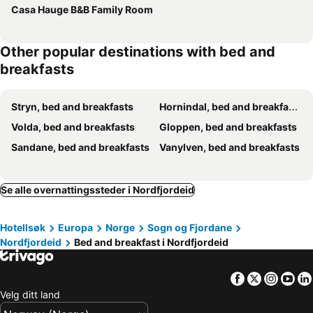
Casa Hauge B&B Family Room
Other popular destinations with bed and
breakfasts
Stryn, bed and breakfasts
Hornindal, bed and breakfasts
Volda, bed and breakfasts
Gloppen, bed and breakfasts
Sandane, bed and breakfasts
Vanylven, bed and breakfasts
Se alle overnattingssteder i Nordfjordeid
Hotellsøk
Europa
Norge
Sogn og Fjordane
Nordfjordeid
Bed and breakfast i Nordfjordeid
Facebook
Twitter
Insta
Yo
Velg ditt land