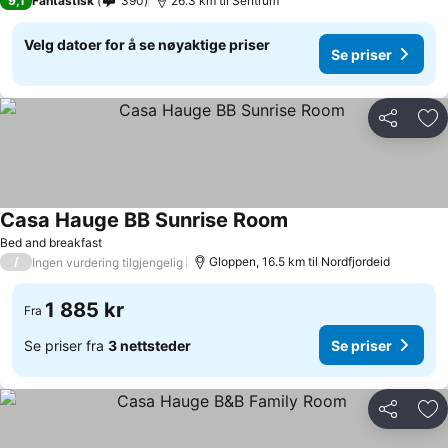
9,1
Fantastisk
390
26.3 km til Sentrum
Velg datoer for å se nøyaktige priser
Se priser
Del
Leg
Casa Hauge BB Sunrise Room
Bed and breakfast
/
Gloppen, 16.5 km til Nordfjordeid
Ingen vurdering tilgjengelig
1 885 kr
Fra
Se priser fra
3 nettsteder
Se priser
Del
Leg