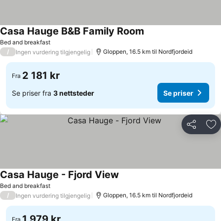
Casa Hauge B&B Family Room
Bed and breakfast
/
Gloppen, 16.5 km til Nordfjordeid
Ingen vurdering tilgjengelig
2 181 kr
Fra
Se priser fra
3 nettsteder
Se priser
Del
Leg
Casa Hauge - Fjord View
Bed and breakfast
/
Gloppen, 16.5 km til Nordfjordeid
Ingen vurdering tilgjengelig
1 979 kr
Fra