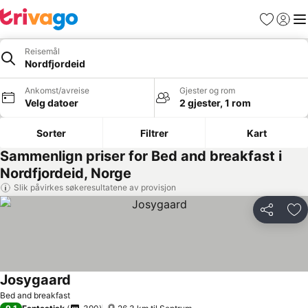
Favoritter
Logg i
Me
Reisemål
Nordfjordeid
Ankomst/avreise
Gjester og rom
Velg datoer
2 gjester, 1 rom
Sorter
Filtrer
Kart
Sammenlign priser for Bed and breakfast i
Nordfjordeid, Norge
Slik påvirkes søkeresultatene av provisjon
Del
Leg
Josygaard
Bed and breakfast