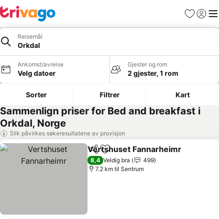
Favoritter
Logg i
Me
Reisemål
Orkdal
Ankomst/avreise
Gjester og rom
Velg datoer
2 gjester, 1 rom
Sorter
Filtrer
Kart
Sammenlign priser for Bed and breakfast i
Orkdal, Norge
Slik påvirkes søkeresultatene av provisjon
Vertshuset Fannarheimr
Del
Legg til i favoritter
8,4
Veldig bra
499
7.2 km til Sentrum