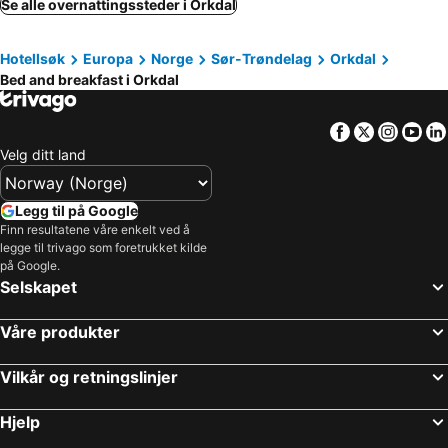
Se alle overnattingssteder i Orkdal
Hotellsøk
Europa
Norge
Sør-Trøndelag
Orkdal
Bed and breakfast i Orkdal
Facebook
Twitter
Insta
Yo
Velg ditt land
Legg til på Google
Finn resultatene våre enkelt ved å
legge til trivago som foretrukket kilde
på Google.
Selskapet
Våre produkter
Vilkår og retningslinjer
Hjelp