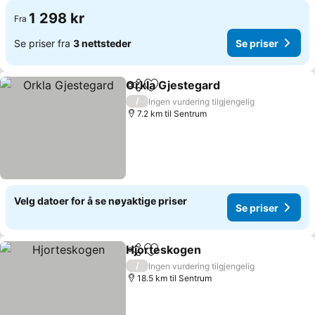
1 298 kr
Fra
Se priser fra
3 nettsteder
Se priser
Orkla Gjestegard
Del
Legg til i favoritter
/
Ingen vurdering tilgjengelig
7.2 km til Sentrum
Velg datoer for å se nøyaktige priser
Se priser
Hjorteskogen
Del
Legg til i favoritter
/
Ingen vurdering tilgjengelig
18.5 km til Sentrum