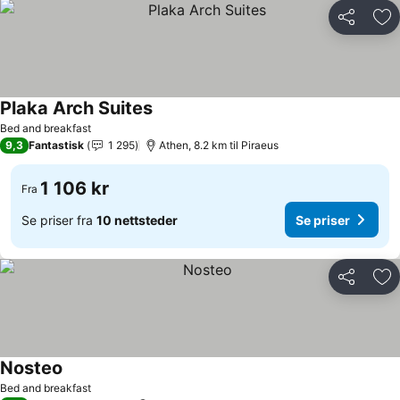
Del
Leg
Plaka Arch Suites
Bed and breakfast
9,3
Fantastisk
1 295
Athen, 8.2 km til Piraeus
1 106 kr
Fra
Se priser fra
10 nettsteder
Se priser
Del
Leg
Nosteo
Bed and breakfast