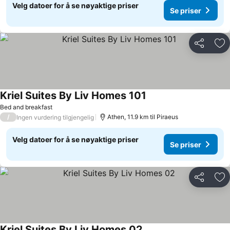
Velg datoer for å se nøyaktige priser
Se priser
Del
Leg
Kriel Suites By Liv Homes 101
Bed and breakfast
/
Athen, 11.9 km til Piraeus
Ingen vurdering tilgjengelig
Velg datoer for å se nøyaktige priser
Se priser
Del
Leg
Kriel Suites By Liv Homes 02