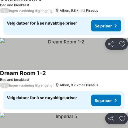
Bed and breakfast
/
Athen, 9.8 km til Piraeus
Ingen vurdering tilgjengelig
Velg datoer for å se nøyaktige priser
Se priser
Del
Leg
Dream Room 1-2
Bed and breakfast
/
Athen, 8.2 km til Piraeus
Ingen vurdering tilgjengelig
Velg datoer for å se nøyaktige priser
Se priser
Del
Leg