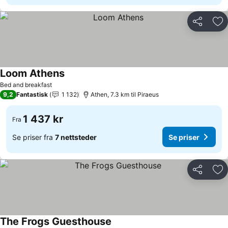
Del
Leg
Loom Athens
Bed and breakfast
9,2
Fantastisk
1 132
Athen, 7.3 km til Piraeus
1 437 kr
Fra
Se priser fra
7 nettsteder
Se priser
Del
Leg
The Frogs Guesthouse