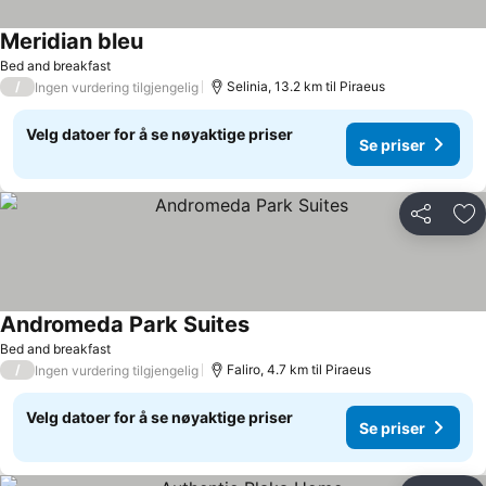
Meridian bleu
Bed and breakfast
/
Selinia, 13.2 km til Piraeus
Ingen vurdering tilgjengelig
Velg datoer for å se nøyaktige priser
Se priser
Del
Leg
Andromeda Park Suites
Bed and breakfast
/
Faliro, 4.7 km til Piraeus
Ingen vurdering tilgjengelig
Velg datoer for å se nøyaktige priser
Se priser