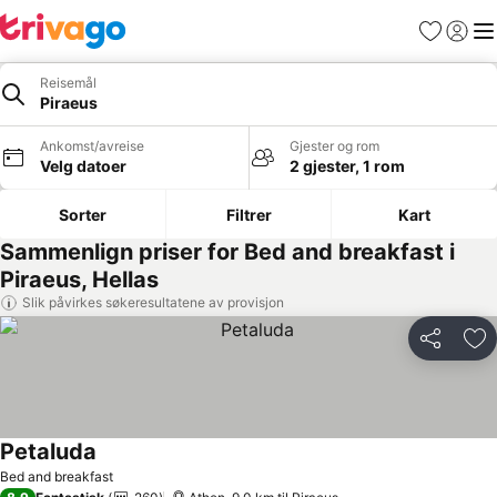
Favoritter
Logg i
Me
Reisemål
Piraeus
Ankomst/avreise
Gjester og rom
Velg datoer
2 gjester, 1 rom
Sorter
Filtrer
Kart
Sammenlign priser for Bed and breakfast i
Piraeus, Hellas
Slik påvirkes søkeresultatene av provisjon
Del
Leg
Petaluda
Bed and breakfast