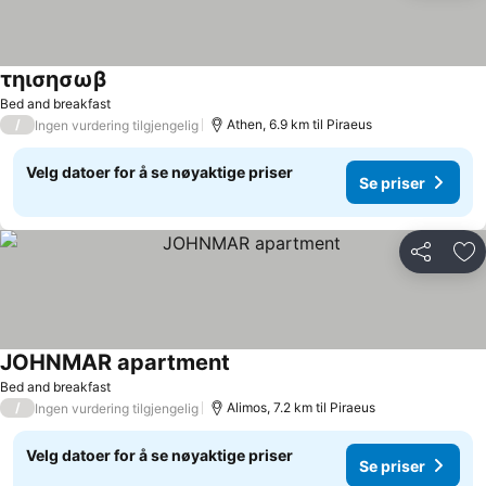
τηισησωβ
Bed and breakfast
/
Athen, 6.9 km til Piraeus
Ingen vurdering tilgjengelig
Velg datoer for å se nøyaktige priser
Se priser
Del
Leg
JOHNMAR apartment
Bed and breakfast
/
Alimos, 7.2 km til Piraeus
Ingen vurdering tilgjengelig
Velg datoer for å se nøyaktige priser
Se priser