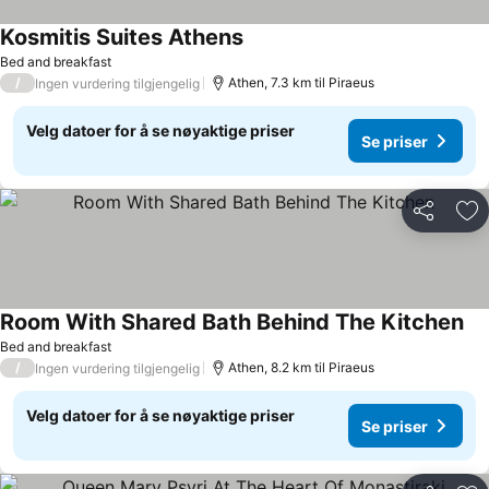
Kosmitis Suites Athens
Bed and breakfast
/
Athen, 7.3 km til Piraeus
Ingen vurdering tilgjengelig
Velg datoer for å se nøyaktige priser
Se priser
Del
Leg
Room With Shared Bath Behind The Kitchen
Bed and breakfast
/
Athen, 8.2 km til Piraeus
Ingen vurdering tilgjengelig
Velg datoer for å se nøyaktige priser
Se priser