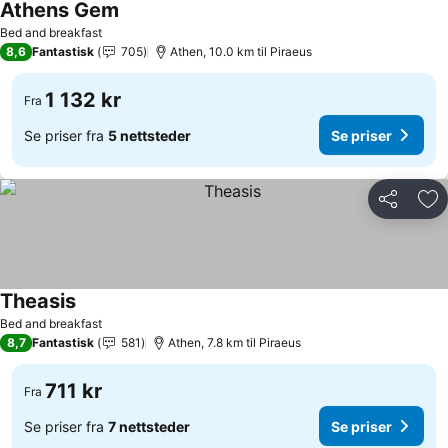
Athens Gem
Bed and breakfast
8,6
Fantastisk
705
Athen, 10.0 km til Piraeus
1 132 kr
Fra
Se priser fra
5 nettsteder
Se priser
Del
Leg
Theasis
Bed and breakfast
8,7
Fantastisk
581
Athen, 7.8 km til Piraeus
711 kr
Fra
Se priser fra
7 nettsteder
Se priser