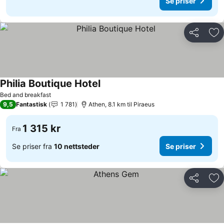
Se priser
Del
Leg
Philia Boutique Hotel
Bed and breakfast
9,5
Fantastisk
1 781
Athen, 8.1 km til Piraeus
1 315 kr
Fra
Se priser fra
10 nettsteder
Se priser
Del
Leg