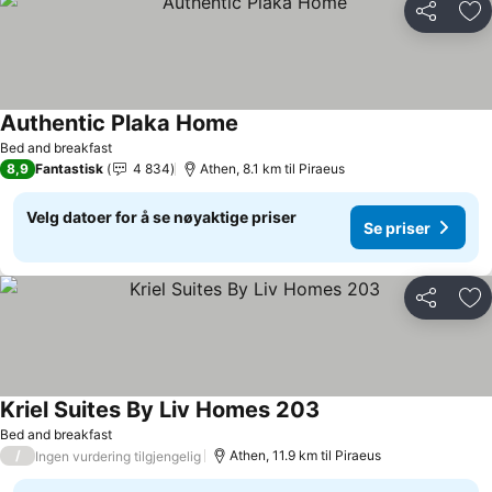
Del
Leg
Authentic Plaka Home
Bed and breakfast
8,9
Fantastisk
4 834
Athen, 8.1 km til Piraeus
Velg datoer for å se nøyaktige priser
Se priser
Del
Leg
Kriel Suites By Liv Homes 203
Bed and breakfast
/
Athen, 11.9 km til Piraeus
Ingen vurdering tilgjengelig