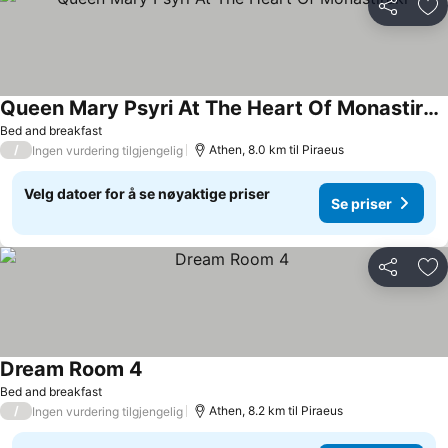
Del
Leg
Queen Mary Psyri At The Heart Of Monastiraki
Bed and breakfast
/
Athen, 8.0 km til Piraeus
Ingen vurdering tilgjengelig
Velg datoer for å se nøyaktige priser
Se priser
Del
Leg
Dream Room 4
Bed and breakfast
/
Athen, 8.2 km til Piraeus
Ingen vurdering tilgjengelig