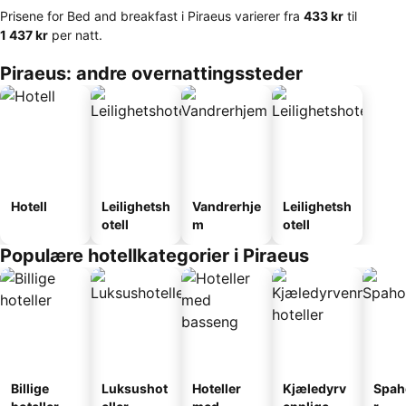
Prisene for Bed and breakfast i Piraeus varierer fra
‎433 kr
til
‎1 437 kr
per natt.
Piraeus: andre overnattingssteder
Hotell
Leilighetsh
Vandrerhje
Leilighetsh
otell
m
otell
Populære hotellkategorier i Piraeus
Billige
Luksushot
Hoteller
Kjæledyrv
Spah