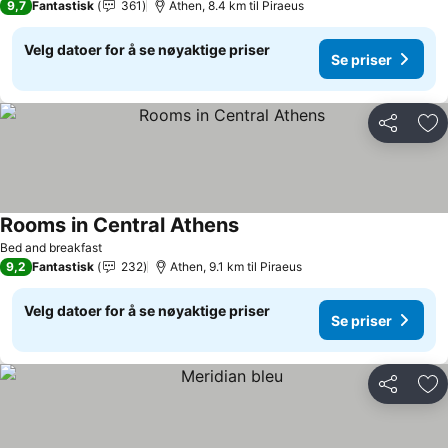
9,7
Fantastisk
361
Athen, 8.4 km til Piraeus
Velg datoer for å se nøyaktige priser
Se priser
Del
Leg
Rooms in Central Athens
Bed and breakfast
9,2
Fantastisk
232
Athen, 9.1 km til Piraeus
Velg datoer for å se nøyaktige priser
Se priser
Del
Leg