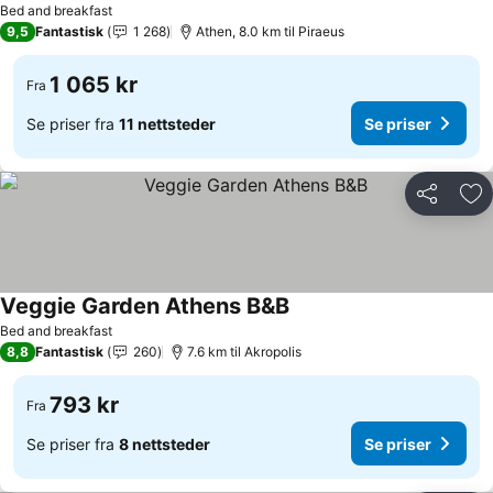
Bed and breakfast
9,5
Fantastisk
1 268
Athen, 8.0 km til Piraeus
1 065 kr
Fra
Se priser fra
11 nettsteder
Se priser
Del
Leg
Veggie Garden Athens B&B
Bed and breakfast
8,8
Fantastisk
260
7.6 km til Akropolis
793 kr
Fra
Se priser fra
8 nettsteder
Se priser