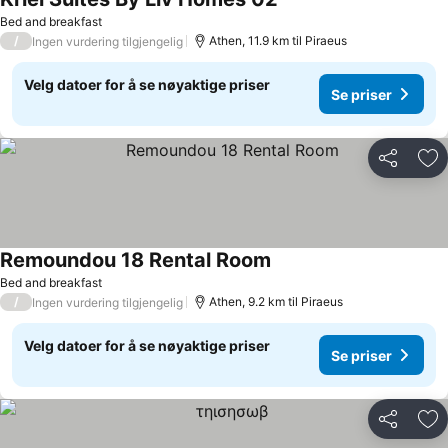
Bed and breakfast
/
Athen, 11.9 km til Piraeus
Ingen vurdering tilgjengelig
Velg datoer for å se nøyaktige priser
Se priser
Del
Leg
Remoundou 18 Rental Room
Bed and breakfast
/
Athen, 9.2 km til Piraeus
Ingen vurdering tilgjengelig
Velg datoer for å se nøyaktige priser
Se priser
Del
Leg