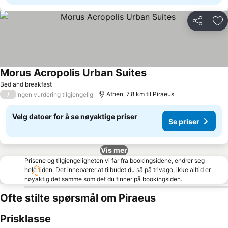
Del
Leg
Morus Acropolis Urban Suites
Bed and breakfast
/
Athen, 7.8 km til Piraeus
Ingen vurdering tilgjengelig
Velg datoer for å se nøyaktige priser
Se priser
Vis mer
Prisene og tilgjengeligheten vi får fra bookingsidene, endrer seg
hele tiden. Det innebærer at tilbudet du så på trivago, ikke alltid er
nøyaktig det samme som det du finner på bookingsiden.
Ofte stilte spørsmål om Piraeus
Prisklasse