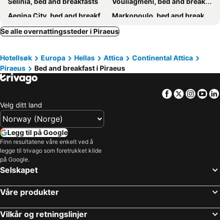
Selinia, bed and breakfasts
Vouliagmeni, bed and breakfasts
Aegina City, bed and breakfasts
Markopoulo, bed and breakfasts
Kifissia, bed and breakfasts
Thiva, bed and breakfasts
Se alle overnattingssteder i Piraeus
Methana, bed and breakfasts
Alimos, bed and breakfasts
Hotellsøk
Europa
Hellas
Attica
Continental Attica
Faliro, bed and breakfasts
Elefsina, bed and breakfasts
Piraeus
Bed and breakfast i Piraeus
Facebook
Twitter
Insta
Yo
Velg ditt land
Legg til på Google
Finn resultatene våre enkelt ved å
legge til trivago som foretrukket kilde
på Google.
Selskapet
Våre produkter
Vilkår og retningslinjer