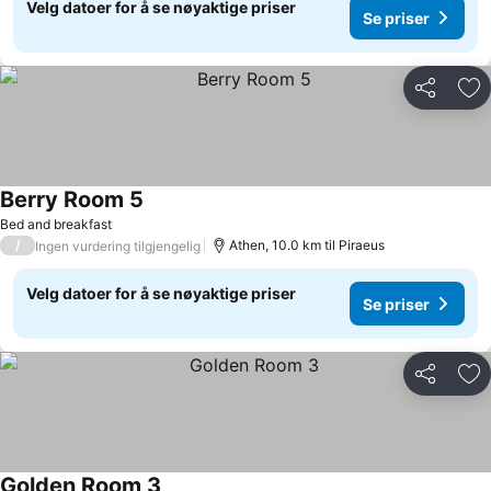
Velg datoer for å se nøyaktige priser
Se priser
Del
Leg
Berry Room 5
Bed and breakfast
/
Athen, 10.0 km til Piraeus
Ingen vurdering tilgjengelig
Velg datoer for å se nøyaktige priser
Se priser
Del
Leg
Golden Room 3