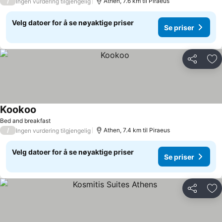
/
Athen, 7.6 km til Piraeus
Ingen vurdering tilgjengelig
Velg datoer for å se nøyaktige priser
Se priser
Del
Leg
Kookoo
Bed and breakfast
/
Athen, 7.4 km til Piraeus
Ingen vurdering tilgjengelig
Velg datoer for å se nøyaktige priser
Se priser
Del
Leg