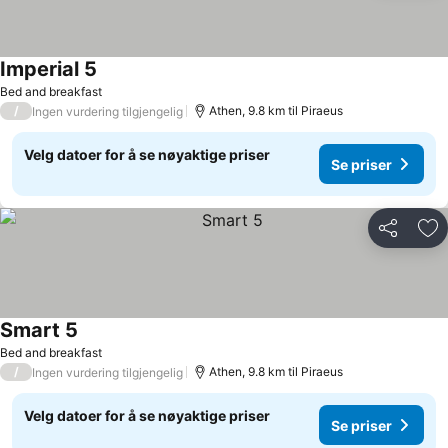
Imperial 5
Bed and breakfast
/
Athen, 9.8 km til Piraeus
Ingen vurdering tilgjengelig
Velg datoer for å se nøyaktige priser
Se priser
Del
Leg
Smart 5
Bed and breakfast
/
Athen, 9.8 km til Piraeus
Ingen vurdering tilgjengelig
Velg datoer for å se nøyaktige priser
Se priser