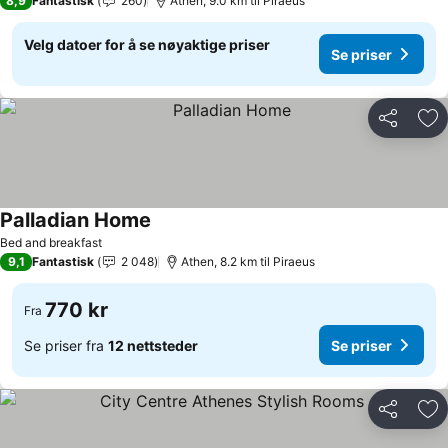
8,9
Fantastisk
260
Athen, 9.0 km til Piraeus
Velg datoer for å se nøyaktige priser
Se priser
Del
Leg
Palladian Home
Bed and breakfast
9,1
Fantastisk
2 048
Athen, 8.2 km til Piraeus
770 kr
Fra
Se priser fra
12 nettsteder
Se priser
Del
Leg