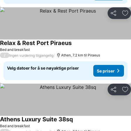
Del
Leg
Relax & Rest Port Piraeus
Bed and breakfast
/
Athen, 7.2 km til Piraeus
Ingen vurdering tilgjengelig
Velg datoer for å se nøyaktige priser
Se priser
Del
Leg
Athens Luxury Suite 38sq
Bed and breakfast