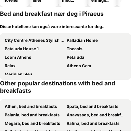
hoteller
eller
med
ennlige
r
basseng
hoteller
Bed and breakfast nær deg i Piraeus
Disse hotellene kan også være interessante for deg...
City Centre Athenes Stylish Rooms
Palladian Home
Petaluda House 1
Theasis
Loom Athens
Petaluda
Relax
Athens Gem
Meridian bleu
Other popular destinations with bed and
breakfasts
Athen, bed and breakfasts
Spata, bed and breakfasts
Paiania, bed and breakfasts
Anavyssos, bed and breakfasts
Megara, bed and breakfasts
Rafina, bed and breakfasts