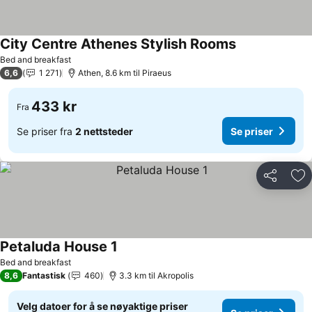
City Centre Athenes Stylish Rooms
Bed and breakfast
6,6
1 271
Athen, 8.6 km til Piraeus
433 kr
Fra
Se priser fra
2 nettsteder
Se priser
Del
Leg
Petaluda House 1
Bed and breakfast
8,6
Fantastisk
460
3.3 km til Akropolis
Velg datoer for å se nøyaktige priser