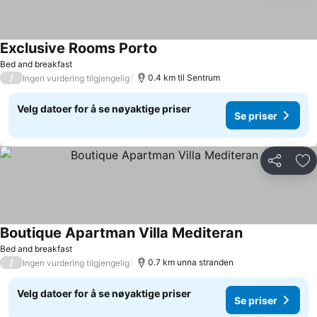
Exclusive Rooms Porto
Se priser
Bed and breakfast
/
0.4 km til Sentrum
Ingen vurdering tilgjengelig
Velg datoer for å se nøyaktige priser
Se priser
Del
Leg
Boutique Apartman Villa Mediteran
Se priser
Bed and breakfast
/
0.7 km unna stranden
Ingen vurdering tilgjengelig
Velg datoer for å se nøyaktige priser
Se priser