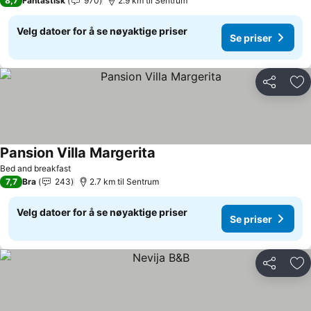
8,7
Fantastisk
970
2.9 km til Sentrum
Velg datoer for å se nøyaktige priser
Se priser
Del
Leg
Pansion Villa Margerita
Se priser
Bed and breakfast
7,7
Bra
243
2.7 km til Sentrum
Velg datoer for å se nøyaktige priser
Se priser
Del
Leg