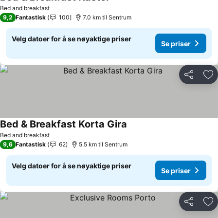
Se priser
Bed and breakfast
9,2
Fantastisk
100
7.0 km til Sentrum
Velg datoer for å se nøyaktige priser
Se priser
Del
Leg
Bed & Breakfast Korta Gira
Se priser
Bed and breakfast
9,6
Fantastisk
62
5.5 km til Sentrum
Velg datoer for å se nøyaktige priser
Se priser
Del
Leg