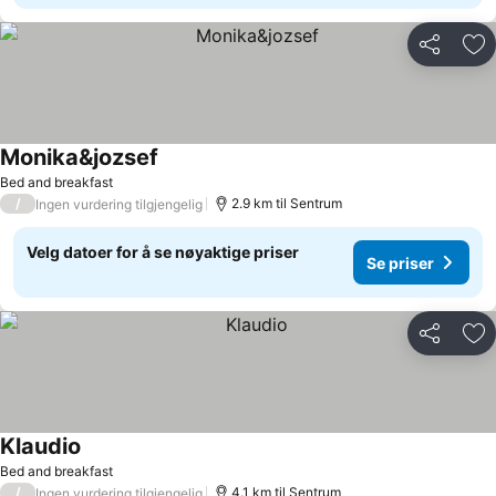
Del
Leg
Monika&jozsef
Se priser
Bed and breakfast
/
2.9 km til Sentrum
Ingen vurdering tilgjengelig
Velg datoer for å se nøyaktige priser
Se priser
Del
Leg
Klaudio
Se priser
Bed and breakfast
/
4.1 km til Sentrum
Ingen vurdering tilgjengelig