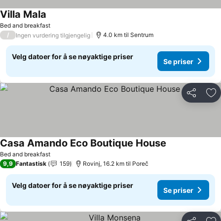
Villa Mala
Se priser
Bed and breakfast
/
4.0 km til Sentrum
Ingen vurdering tilgjengelig
Velg datoer for å se nøyaktige priser
Se priser
Del
Leg
Casa Amando Eco Boutique House
Se priser
Bed and breakfast
9,9
Fantastisk
159
Rovinj, 16.2 km til Poreč
Velg datoer for å se nøyaktige priser
Se priser