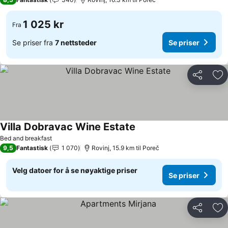
1 025 kr
Fra
Se priser fra
7 nettsteder
Se priser
Del
Leg
Villa Dobravac Wine Estate
Se priser
Bed and breakfast
9,5
Fantastisk
1 070
Rovinj, 15.9 km til Poreč
Velg datoer for å se nøyaktige priser
Se priser
Del
Leg