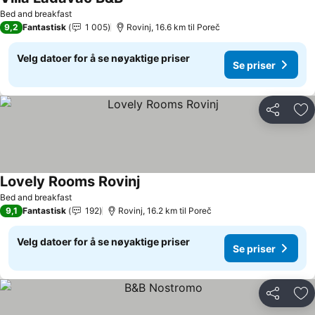
Se priser
Bed and breakfast
9,2
Fantastisk
1 005
Rovinj, 16.6 km til Poreč
Velg datoer for å se nøyaktige priser
Se priser
Del
Leg
Lovely Rooms Rovinj
Se priser
Bed and breakfast
9,1
Fantastisk
192
Rovinj, 16.2 km til Poreč
Velg datoer for å se nøyaktige priser
Se priser
Del
Leg