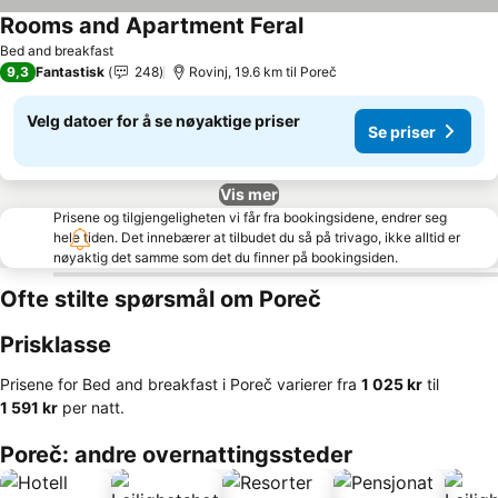
Rooms and Apartment Feral
Se priser
Bed and breakfast
9,3
Fantastisk
248
Rovinj, 19.6 km til Poreč
Velg datoer for å se nøyaktige priser
Se priser
Vis mer
Prisene og tilgjengeligheten vi får fra bookingsidene, endrer seg
hele tiden. Det innebærer at tilbudet du så på trivago, ikke alltid er
nøyaktig det samme som det du finner på bookingsiden.
Ofte stilte spørsmål om Poreč
Prisklasse
Prisene for Bed and breakfast i Poreč varierer fra
‎1 025 kr
til
‎1 591 kr
per natt.
Poreč: andre overnattingssteder