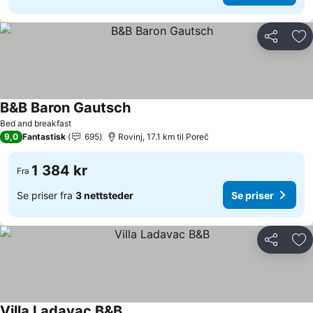
Del
Leg
B&B Baron Gautsch
Se priser
Bed and breakfast
9,0
Fantastisk
695
Rovinj, 17.1 km til Poreč
1 384 kr
Fra
Se priser fra
3 nettsteder
Se priser
Del
Leg
Villa Ladavac B&B