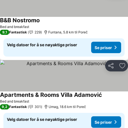
B&B Nostromo
Se priser
Bed and breakfast
9,1
Fantastisk
229
Funtana, 5.8 km til Poreč
Velg datoer for å se nøyaktige priser
Se priser
Del
Leg
Apartments & Rooms Villa Adamović
Se priser
Bed and breakfast
9,2
Fantastisk
301
Umag, 18.6 km til Poreč
Velg datoer for å se nøyaktige priser
Se priser