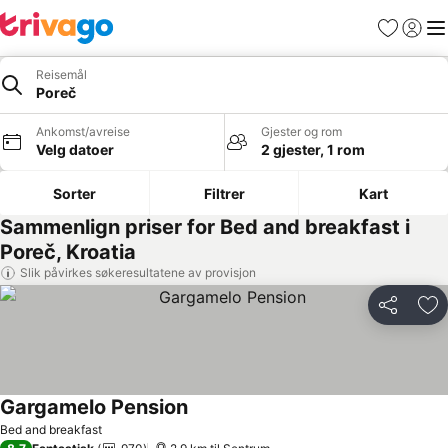
Favoritter
Logg i
Me
Reisemål
Poreč
Ankomst/avreise
Gjester og rom
Velg datoer
2 gjester, 1 rom
Sorter
Filtrer
Kart
Sammenlign priser for Bed and breakfast i
Poreč, Kroatia
Slik påvirkes søkeresultatene av provisjon
Del
Leg
Gargamelo Pension
Se priser
Bed and breakfast