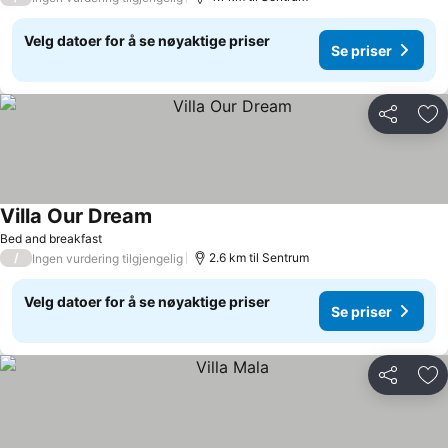
Velg datoer for å se nøyaktige priser
Se priser
Del
Leg
Villa Our Dream
Se priser
Bed and breakfast
/
2.6 km til Sentrum
Ingen vurdering tilgjengelig
Velg datoer for å se nøyaktige priser
Se priser
Del
Leg