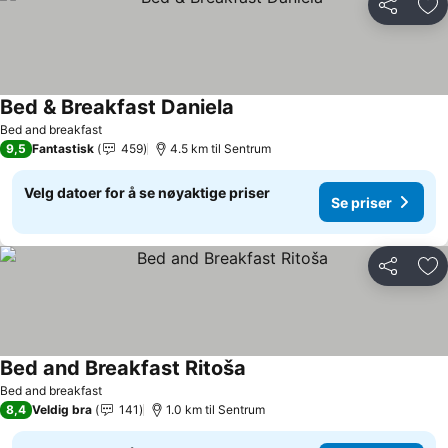
Del
Leg
Bed & Breakfast Daniela
Se priser
Bed and breakfast
9,5
Fantastisk
459
4.5 km til Sentrum
Velg datoer for å se nøyaktige priser
Se priser
Del
Leg
Bed and Breakfast Ritoša
Se priser
Bed and breakfast
8,4
Veldig bra
141
1.0 km til Sentrum