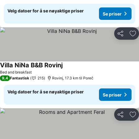
Velg datoer for å se nøyaktige priser
Se priser
Del
Leg
Villa NiNa B&B Rovinj
Se priser
Bed and breakfast
9,4
Fantastisk
215
Rovinj, 17.3 km til Poreč
Velg datoer for å se nøyaktige priser
Se priser
Del
Leg