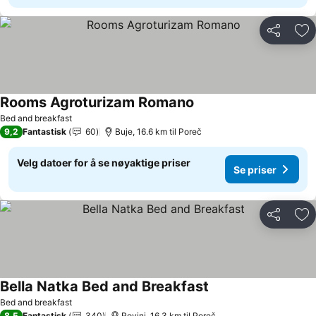
Del
Leg
Rooms Agroturizam Romano
Se priser
Bed and breakfast
9,2
Fantastisk
60
Buje, 16.6 km til Poreč
Velg datoer for å se nøyaktige priser
Se priser
Del
Leg
Bella Natka Bed and Breakfast
Se priser
Bed and breakfast
8,5
Fantastisk
340
Rovinj, 16.3 km til Poreč