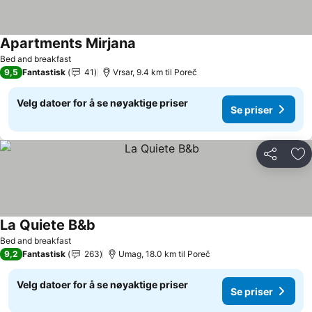
Apartments Mirjana
Se priser
Bed and breakfast
9,5
Fantastisk
41
Vrsar, 9.4 km til Poreč
Velg datoer for å se nøyaktige priser
Se priser
Del
Leg
La Quiete B&b
Se priser
Bed and breakfast
9,2
Fantastisk
263
Umag, 18.0 km til Poreč
Velg datoer for å se nøyaktige priser
Se priser