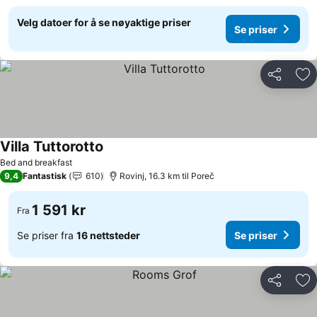
Velg datoer for å se nøyaktige priser
Se priser
Del
Leg
Villa Tuttorotto
Se priser
Bed and breakfast
9,4
Fantastisk
610
Rovinj, 16.3 km til Poreč
1 591 kr
Fra
Se priser fra
16 nettsteder
Se priser
Del
Leg