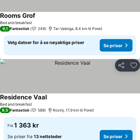
Rooms Grof
Se priser
Bed and breakfast
9,1
Fantastisk
249
Tar-Vabriga, 8.4 km til Poreč
Velg datoer for å se nøyaktige priser
Se priser
Del
Leg
Residence Vaal
Se priser
Bed and breakfast
9,5
Fantastisk
589
Rovinj, 17.9 km til Poreč
1 363 kr
Fra
Se priser fra
13 nettsteder
Se priser