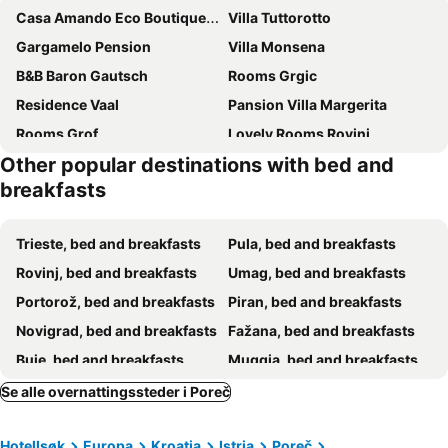
Casa Amando Eco Boutique House
Villa Tuttorotto
Gargamelo Pension
Villa Monsena
B&B Baron Gautsch
Rooms Grgic
Residence Vaal
Pansion Villa Margerita
Rooms Grof
Lovely Rooms Rovinj
Other popular destinations with bed and
Nevija B&B
breakfasts
Trieste, bed and breakfasts
Pula, bed and breakfasts
Rovinj, bed and breakfasts
Umag, bed and breakfasts
Portorož, bed and breakfasts
Piran, bed and breakfasts
Novigrad, bed and breakfasts
Fažana, bed and breakfasts
Buje, bed and breakfasts
Muggia, bed and breakfasts
Funtana, bed and breakfasts
Tar-Vabriga, bed and breakfasts
Se alle overnattingssteder i Poreč
Labin, bed and breakfasts
Izola, bed and breakfasts
Hotellsøk
Europa
Kroatia
Istria
Poreč
San Dorligo della Valle, bed and breakfasts
Grožnjan, bed and breakfasts