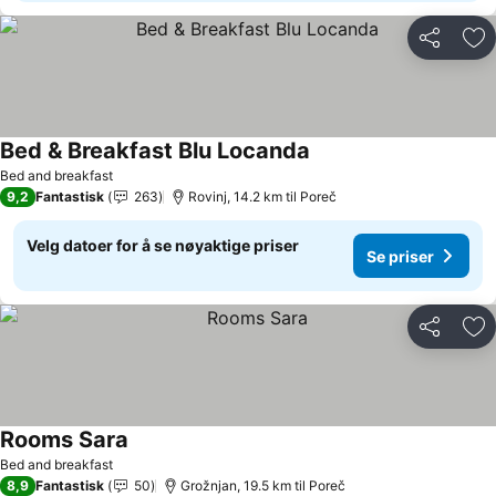
Del
Leg
Bed & Breakfast Blu Locanda
Se priser
Bed and breakfast
9,2
Fantastisk
263
Rovinj, 14.2 km til Poreč
Velg datoer for å se nøyaktige priser
Se priser
Del
Leg
Rooms Sara
Se priser
Bed and breakfast
8,9
Fantastisk
50
Grožnjan, 19.5 km til Poreč