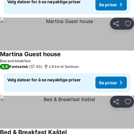
Velg datoer for å se nøyaktige priser
Se priser
Del
Leg
Martina Guest house
Se priser
Bed and breakfast
8,8
Fantastisk
83
2.8 km til Sentrum
Velg datoer for å se nøyaktige priser
Se priser
Del
Leg
Bed & Breakfast Kaštel