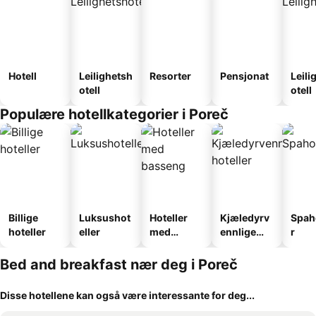
Hotell
Leilighetsh
Resorter
Pensjonat
Leili
otell
otell
Populære hotellkategorier i Poreč
Billige
Luksushot
Hoteller
Kjæledyrv
Spah
hoteller
eller
med
ennlige
r
basseng
hoteller
Bed and breakfast nær deg i Poreč
Disse hotellene kan også være interessante for deg...