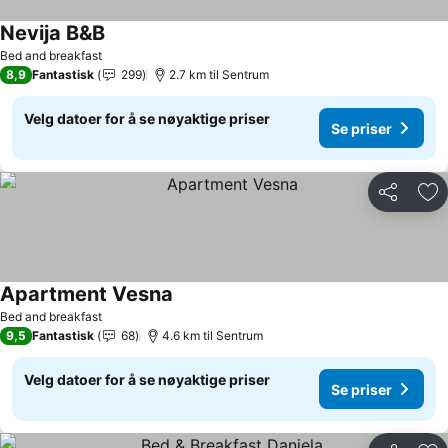
Nevija B&B
Se priser
Bed and breakfast
8,9
Fantastisk
299
2.7 km til Sentrum
Velg datoer for å se nøyaktige priser
Se priser
Del
Leg
Apartment Vesna
Se priser
Bed and breakfast
9,5
Fantastisk
68
4.6 km til Sentrum
Velg datoer for å se nøyaktige priser
Se priser