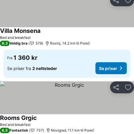
Del
Leg
Villa Monsena
Se priser
Bed and breakfast
8,3
Veldig bra
579
Rovinj, 14.2 km til Poreč
1 360 kr
Fra
Se priser fra
2 nettsteder
Se priser
Del
Leg
Rooms Grgic
Se priser
Bed and breakfast
8,5
Fantastisk
737
Novigrad, 11.1 km til Poreč