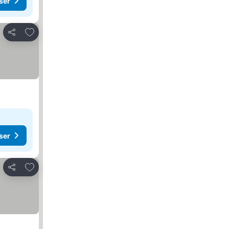
ser
Legg til i favoritter
Del
ser
Legg til i favoritter
Del