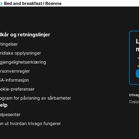
Bed and breakfast i Roenne
lkår og retningslinjer
L
tingelser
ridiske opplysninger
lgjengelighetserklæring
rsonvernregler
A-informasjon
okie-preferanser
triva
ogram for påvisning av sårbarheter
Copyr
elp
elpesenter
nn ut hvordan trivago fungerer