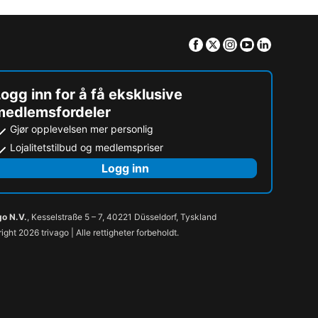
Facebook
Twitter
Instagram
Youtube
Linkedin
ogg inn for å få eksklusive
medlemsfordeler
Gjør opplevelsen mer personlig
Lojalitetstilbud og medlemspriser
Logg inn
go N.V.
, Kesselstraße 5 – 7, 40221 Düsseldorf, Tyskland
ight 2026 trivago | Alle rettigheter forbeholdt.