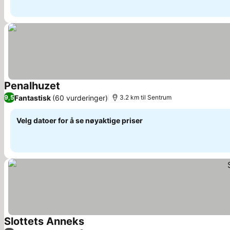
Penalhuzet
Se priser
Fantastisk
(60 vurderinger)
9,5
3.2 km til Sentrum
Velg datoer for å se nøyaktige priser
Slottets Anneks
Se priser