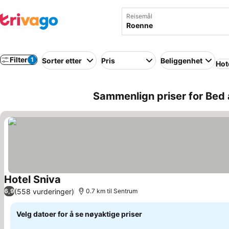
Reisemål
Filter
1
Sorter etter
Pris
Beliggenhet
Hot
Sammenlign priser for Bed
Hotel Sniva
Se priser
(558 vurderinger)
6,9
0.7 km til Sentrum
Velg datoer for å se nøyaktige priser