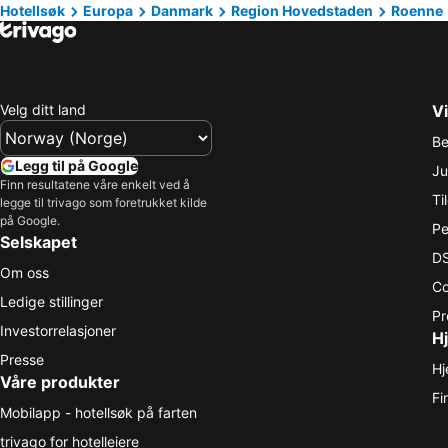
Hotellsøk
Europa
Danmark
Region Hovedstaden
Roenne
Velg ditt land
Vi
Be
Legg til på Google
Ju
Finn resultatene våre enkelt ved å
Ti
legge til trivago som foretrukket kilde
på Google.
Pe
Selskapet
DS
Om oss
Co
Ledige stillinger
Pr
Investorrelasjoner
Hj
Presse
Hj
Våre produkter
Fi
Mobilapp - hotellsøk på farten
trivago for hotelleiere