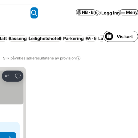
NB · kr
Meny
Logg inn
Vis kart
latt
Basseng
Leilighetshotell
Parkering
Wi-fi
Lader til elbil
Bed 
Slik påvirkes søkeresultatene av provisjon
Legg til i favoritter
Del