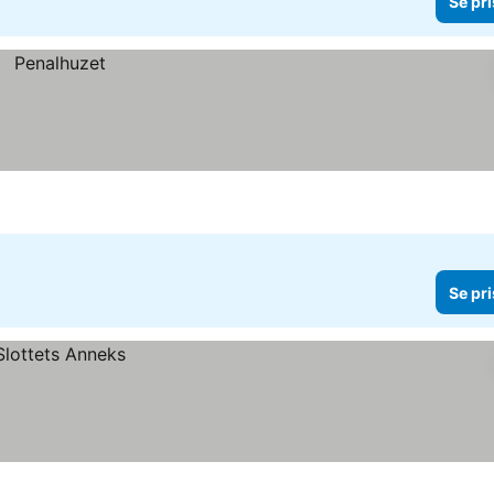
Se pri
Se pri