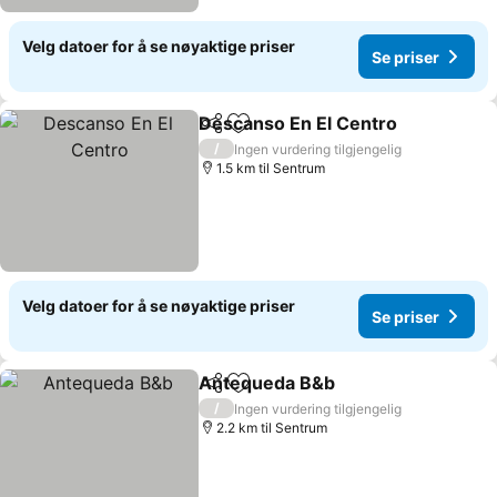
Velg datoer for å se nøyaktige priser
Se priser
Descanso En El Centro
Del
Legg til i favoritter
Se 
/
Ingen vurdering tilgjengelig
1.5 km til Sentrum
Velg datoer for å se nøyaktige priser
Se priser
Antequeda B&b
Del
Legg til i favoritter
Se priser
/
Ingen vurdering tilgjengelig
2.2 km til Sentrum