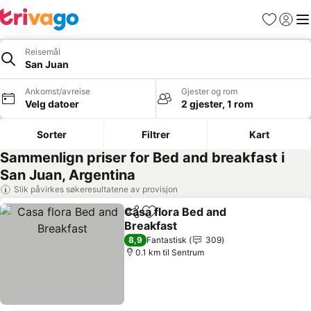
Favoritter
Logg i
Me
Reisemål
San Juan
Ankomst/avreise
Gjester og rom
Velg datoer
2 gjester, 1 rom
Sorter
Filtrer
Kart
Sammenlign priser for Bed and breakfast i
San Juan, Argentina
Slik påvirkes søkeresultatene av provisjon
Casa flora Bed and
Del
Legg til i favoritter
Breakfast
Se priser
8,9
Fantastisk
309
0.1 km til Sentrum