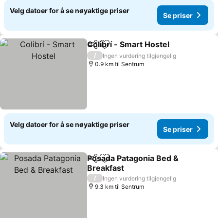
Velg datoer for å se nøyaktige priser
Se priser
Colibrí - Smart Hostel
Del
Legg til i favoritter
Se p
/
Ingen vurdering tilgjengelig
0.9 km til Sentrum
Velg datoer for å se nøyaktige priser
Se priser
Posada Patagonia Bed &
Del
Legg til i favoritter
Breakfast
Se priser
/
Ingen vurdering tilgjengelig
9.3 km til Sentrum