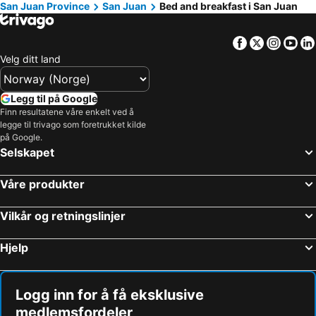
San Juan Province
San Juan
Bed and breakfast i San Juan
Facebook
Twitter
Insta
Yo
Velg ditt land
Legg til på Google
Finn resultatene våre enkelt ved å
legge til trivago som foretrukket kilde
på Google.
Selskapet
Våre produkter
Vilkår og retningslinjer
Hjelp
Logg inn for å få eksklusive
medlemsfordeler