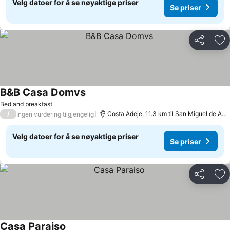
Velg datoer for å se nøyaktige priser
Se priser
Del
Leg
B&B Casa Domvs
Bed and breakfast
/
Costa Adeje, 11.3 km til San Miguel de Abona
Ingen vurdering tilgjengelig
Velg datoer for å se nøyaktige priser
Se priser
Del
Leg
Casa Paraiso