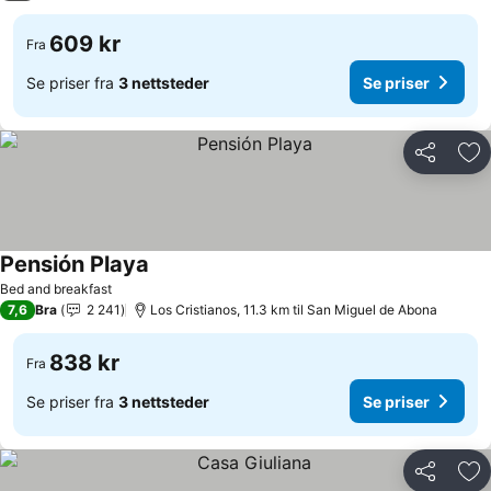
609 kr
Fra
Se priser fra
3 nettsteder
Se priser
Del
Leg
Pensión Playa
Bed and breakfast
7,6
Bra
2 241
Los Cristianos, 11.3 km til San Miguel de Abona
838 kr
Fra
Se priser fra
3 nettsteder
Se priser
Del
Leg