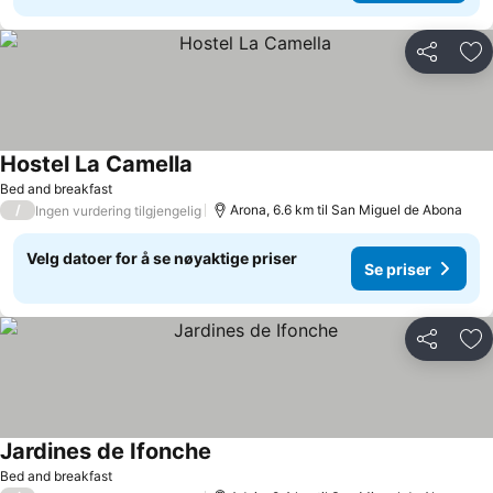
Del
Leg
Hostel La Camella
Bed and breakfast
/
Arona, 6.6 km til San Miguel de Abona
Ingen vurdering tilgjengelig
Velg datoer for å se nøyaktige priser
Se priser
Del
Leg
Jardines de Ifonche
Bed and breakfast