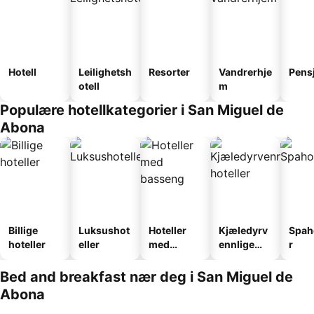
Hotell
Leilighetsh
Resorter
Vandrerhje
Pens
otell
m
Populære hotellkategorier i San Miguel de
Abona
Billige
Luksushot
Hoteller
Kjæledyrv
Spah
hoteller
eller
med
ennlige
r
basseng
hoteller
Bed and breakfast nær deg i San Miguel de
Abona