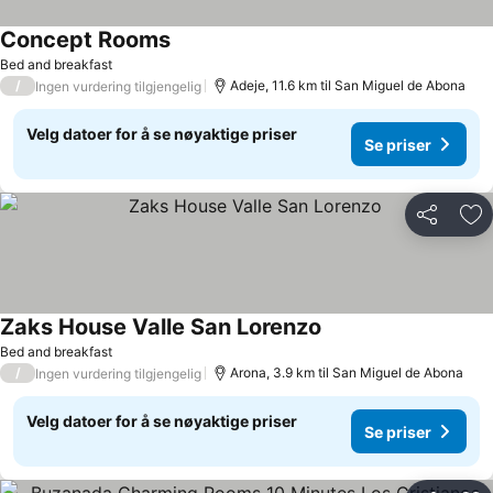
Concept Rooms
Bed and breakfast
/
Adeje, 11.6 km til San Miguel de Abona
Ingen vurdering tilgjengelig
Velg datoer for å se nøyaktige priser
Se priser
Del
Leg
Zaks House Valle San Lorenzo
Bed and breakfast
/
Arona, 3.9 km til San Miguel de Abona
Ingen vurdering tilgjengelig
Velg datoer for å se nøyaktige priser
Se priser