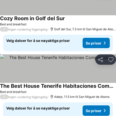
Cozy Room in Golf del Sur
Bed and breakfast
/
Golf del Sur, 7.3 km til San Miguel de Abona
Ingen vurdering tilgjengelig
Velg datoer for å se nøyaktige priser
Se priser
Del
Leg
The Best House Tenerife Habitaciones Compartidas
Bed and breakfast
/
Adeje, 11.5 km til San Miguel de Abona
Ingen vurdering tilgjengelig
Velg datoer for å se nøyaktige priser
Se priser