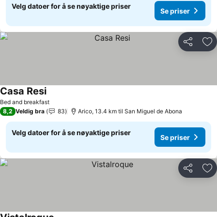
Velg datoer for å se nøyaktige priser
Se priser
Del
Leg
Casa Resi
Bed and breakfast
8,2
Veldig bra
83
Arico, 13.4 km til San Miguel de Abona
Velg datoer for å se nøyaktige priser
Se priser
Del
Leg