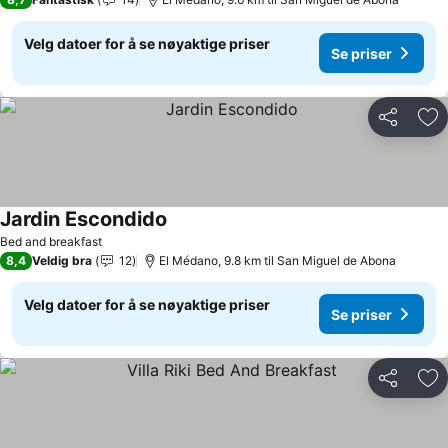
Velg datoer for å se nøyaktige priser
Se priser
Del
Leg
Jardin Escondido
Bed and breakfast
8,4
Veldig bra
12
El Médano, 9.8 km til San Miguel de Abona
Velg datoer for å se nøyaktige priser
Se priser
Del
Leg