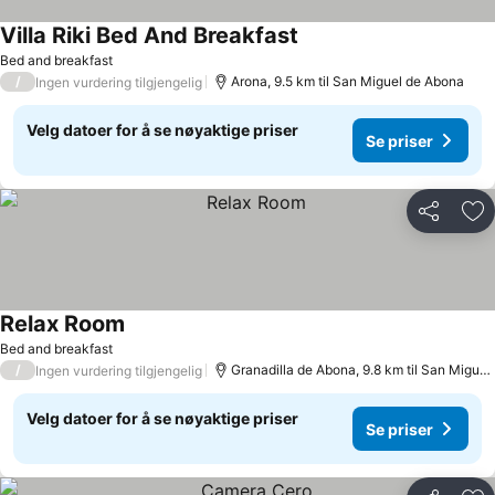
Villa Riki Bed And Breakfast
Bed and breakfast
/
Arona, 9.5 km til San Miguel de Abona
Ingen vurdering tilgjengelig
Velg datoer for å se nøyaktige priser
Se priser
Del
Leg
Relax Room
Bed and breakfast
/
Granadilla de Abona, 9.8 km til San Miguel de Abona
Ingen vurdering tilgjengelig
Velg datoer for å se nøyaktige priser
Se priser