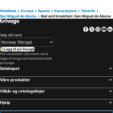
Guía de Isora, bed and breakfasts
La Orotava, bed and breakfasts
Hotellsøk
Europa
Spania
Kanariøyene
Tenerife
Fasnia, bed and breakfasts
San Miguel de Abona
Bed and breakfast i San Miguel de Abona
Facebook
Twitter
Insta
Yo
Velg ditt land
Legg til på Google
Finn resultatene våre enkelt ved å
legge til trivago som foretrukket kilde
på Google.
Selskapet
Våre produkter
Vilkår og retningslinjer
Hjelp