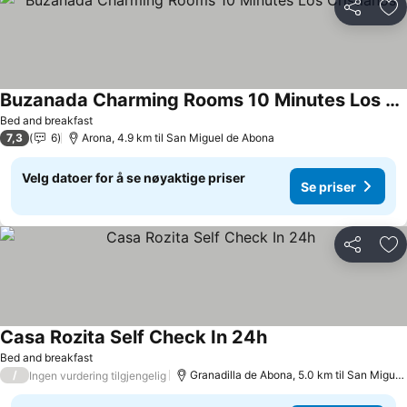
Del
Leg
Buzanada Charming Rooms 10 Minutes Los Cristianos
Bed and breakfast
7,3
6
Arona, 4.9 km til San Miguel de Abona
Velg datoer for å se nøyaktige priser
Se priser
Del
Leg
Casa Rozita Self Check In 24h
Bed and breakfast
/
Granadilla de Abona, 5.0 km til San Miguel de Abona
Ingen vurdering tilgjengelig