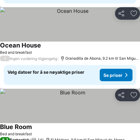
Del
Leg
Ocean House
Bed and breakfast
/
Granadilla de Abona, 9.2 km til San Miguel de Abona
Ingen vurdering tilgjengelig
Velg datoer for å se nøyaktige priser
Se priser
Del
Leg
Blue Room
Bed and breakfast
8,7
Fantastisk
14
El Médano, 9.6 km til San Miguel de Abona