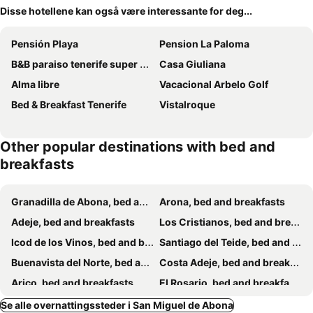
Disse hotellene kan også være interessante for deg...
Pensión Playa
Pension La Paloma
B&B paraiso tenerife super suite
Casa Giuliana
Alma libre
Vacacional Arbelo Golf
Bed & Breakfast Tenerife
Vistalroque
Other popular destinations with bed and
breakfasts
Granadilla de Abona, bed and breakfasts
Arona, bed and breakfasts
Adeje, bed and breakfasts
Los Cristianos, bed and breakfasts
Icod de los Vinos, bed and breakfasts
Santiago del Teide, bed and breakfasts
Buenavista del Norte, bed and breakfasts
Costa Adeje, bed and breakfasts
Arico, bed and breakfasts
El Rosario, bed and breakfasts
Candelaria, bed and breakfasts
Garachico, bed and breakfasts
Se alle overnattingssteder i San Miguel de Abona