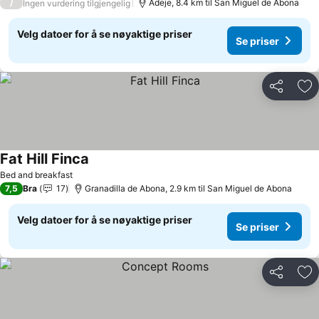
/
Adeje, 8.4 km til San Miguel de Abona
Ingen vurdering tilgjengelig
Velg datoer for å se nøyaktige priser
Se priser
Del
Leg
Fat Hill Finca
Bed and breakfast
7,5
Bra
17
Granadilla de Abona, 2.9 km til San Miguel de Abona
Velg datoer for å se nøyaktige priser
Se priser
Del
Leg