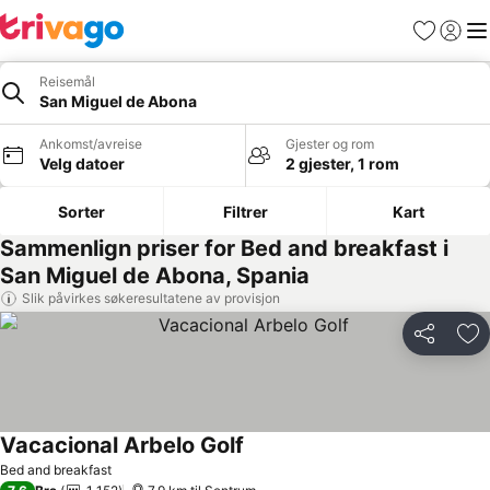
Favoritter
Logg i
Me
Reisemål
San Miguel de Abona
Ankomst/avreise
Gjester og rom
Velg datoer
2 gjester, 1 rom
Sorter
Filtrer
Kart
Sammenlign priser for Bed and breakfast i
San Miguel de Abona, Spania
Slik påvirkes søkeresultatene av provisjon
Del
Leg
Vacacional Arbelo Golf
Bed and breakfast