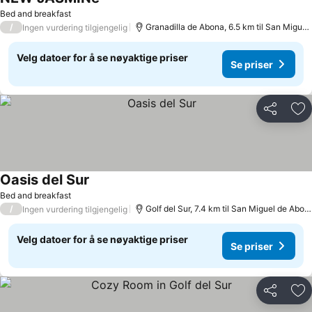
Bed and breakfast
/
Granadilla de Abona, 6.5 km til San Miguel de Abona
Ingen vurdering tilgjengelig
Velg datoer for å se nøyaktige priser
Se priser
Del
Leg
Oasis del Sur
Bed and breakfast
/
Golf del Sur, 7.4 km til San Miguel de Abona
Ingen vurdering tilgjengelig
Velg datoer for å se nøyaktige priser
Se priser
Del
Leg