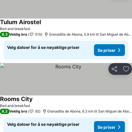
Tulum Airostel
Bed and breakfast
8,3
Veldig bra
515
Granadilla de Abona, 5.9 km til San Miguel de Abona
Velg datoer for å se nøyaktige priser
Se priser
Del
Leg
Rooms City
Bed and breakfast
8,2
Veldig bra
92
Granadilla de Abona, 6.3 km til San Miguel de Abona
Velg datoer for å se nøyaktige priser
Se priser