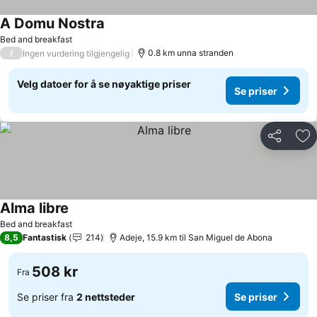
A Domu Nostra
Bed and breakfast
/
0.8 km unna stranden
Ingen vurdering tilgjengelig
Velg datoer for å se nøyaktige priser
Se priser
Del
Leg
Alma libre
Bed and breakfast
8,5
Fantastisk
214
Adeje, 15.9 km til San Miguel de Abona
508 kr
Fra
Se priser fra
2 nettsteder
Se priser