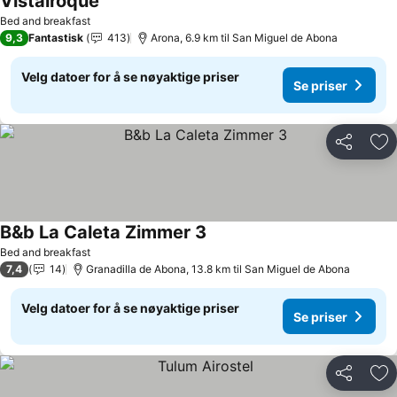
Vistalroque
Bed and breakfast
9,3
Fantastisk
413
Arona, 6.9 km til San Miguel de Abona
Velg datoer for å se nøyaktige priser
Se priser
Del
Leg
B&b La Caleta Zimmer 3
Bed and breakfast
7,4
14
Granadilla de Abona, 13.8 km til San Miguel de Abona
Velg datoer for å se nøyaktige priser
Se priser
Del
Leg