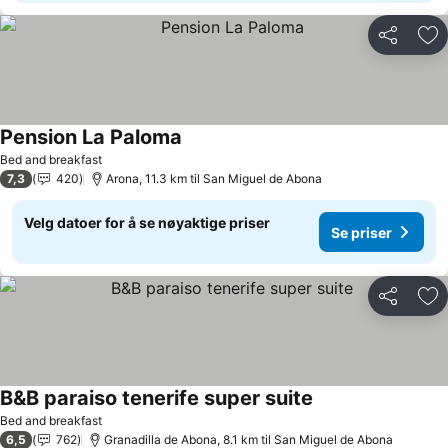
Del
Leg
Pension La Paloma
Bed and breakfast
7,3
420
Arona, 11.3 km til San Miguel de Abona
Velg datoer for å se nøyaktige priser
Se priser
Del
Leg
B&B paraiso tenerife super suite
Bed and breakfast
6,5
762
Granadilla de Abona, 8.1 km til San Miguel de Abona