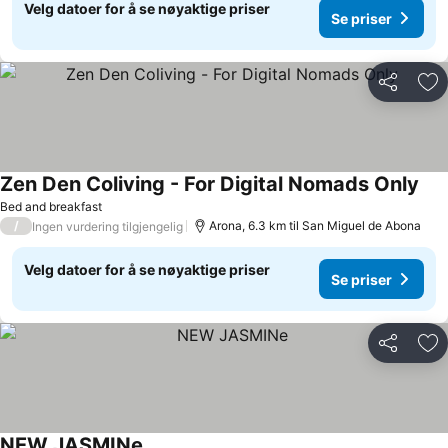
Velg datoer for å se nøyaktige priser
Se priser
Del
Leg
Zen Den Coliving - For Digital Nomads Only
Bed and breakfast
/
Arona, 6.3 km til San Miguel de Abona
Ingen vurdering tilgjengelig
Velg datoer for å se nøyaktige priser
Se priser
Del
Leg
NEW JASMINe