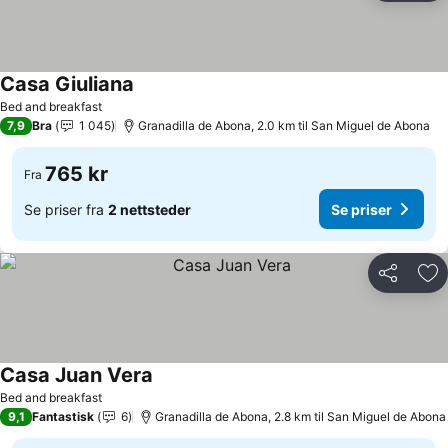
Casa Giuliana
Bed and breakfast
7,9
Bra
1 045
Granadilla de Abona, 2.0 km til San Miguel de Abona
765 kr
Fra
Se priser fra
2 nettsteder
Se priser
Del
Leg
Casa Juan Vera
Bed and breakfast
9,1
Fantastisk
6
Granadilla de Abona, 2.8 km til San Miguel de Abona