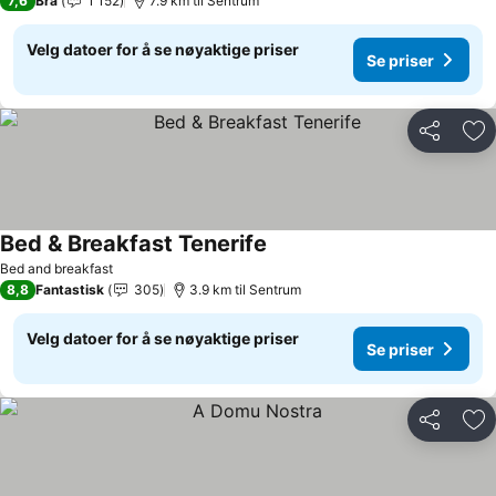
7,6
Bra
1 152
7.9 km til Sentrum
Velg datoer for å se nøyaktige priser
Se priser
Del
Leg
Bed & Breakfast Tenerife
Bed and breakfast
8,8
Fantastisk
305
3.9 km til Sentrum
Velg datoer for å se nøyaktige priser
Se priser
Del
Leg