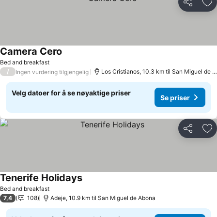
Del
Leg
Camera Cero
Bed and breakfast
/
Los Cristianos, 10.3 km til San Miguel de Abona
Ingen vurdering tilgjengelig
Velg datoer for å se nøyaktige priser
Se priser
Del
Leg
Tenerife Holidays
Bed and breakfast
7,4
108
Adeje, 10.9 km til San Miguel de Abona