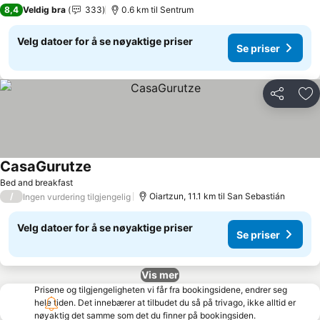
8,4
Veldig bra
333
0.6 km til Sentrum
Velg datoer for å se nøyaktige priser
Se priser
Del
Leg
CasaGurutze
Se priser
Bed and breakfast
/
Oiartzun, 11.1 km til San Sebastián
Ingen vurdering tilgjengelig
Velg datoer for å se nøyaktige priser
Se priser
Vis mer
Prisene og tilgjengeligheten vi får fra bookingsidene, endrer seg
hele tiden. Det innebærer at tilbudet du så på trivago, ikke alltid er
nøyaktig det samme som det du finner på bookingsiden.