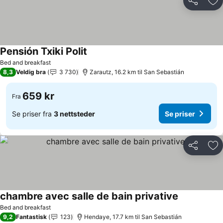
Del
Leg
Pensión Txiki Polit
Se priser
Bed and breakfast
8,3
Veldig bra
3 730
Zarautz, 16.2 km til San Sebastián
659 kr
Fra
Se priser fra
3 nettsteder
Se priser
Del
Leg
chambre avec salle de bain privative
Se priser
Bed and breakfast
9,2
Fantastisk
123
Hendaye, 17.7 km til San Sebastián