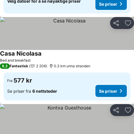
Velg datoer for å se nøyaktige priser
Se priser
Del
Leg
Casa Nicolasa
Se priser
Bed and breakfast
9,2
Fantastisk
2 206
0.3 km unna stranden
577 kr
Fra
Se priser fra
6 nettsteder
Se priser
Del
Leg