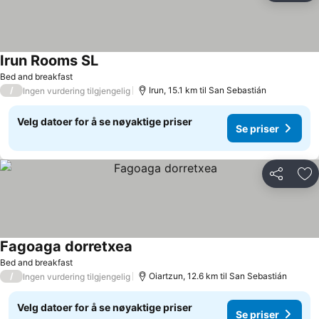
Irun Rooms SL
Se priser
Bed and breakfast
/
Irun, 15.1 km til San Sebastián
Ingen vurdering tilgjengelig
Velg datoer for å se nøyaktige priser
Se priser
Del
Leg
Fagoaga dorretxea
Se priser
Bed and breakfast
/
Oiartzun, 12.6 km til San Sebastián
Ingen vurdering tilgjengelig
Velg datoer for å se nøyaktige priser
Se priser