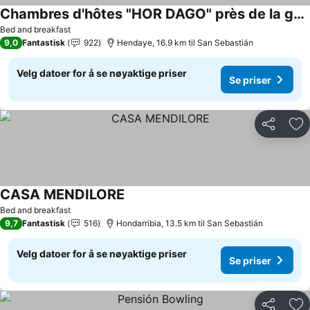
Chambres d'hôtes "HOR DAGO" près de la gare d'Hendaye avec le petit-déjeuner
Se priser
Bed and breakfast
9,0
Fantastisk
922
Hendaye, 16.9 km til San Sebastián
Velg datoer for å se nøyaktige priser
Se priser
Del
Leg
CASA MENDILORE
Se priser
Bed and breakfast
9,7
Fantastisk
516
Hondarribia, 13.5 km til San Sebastián
Velg datoer for å se nøyaktige priser
Se priser