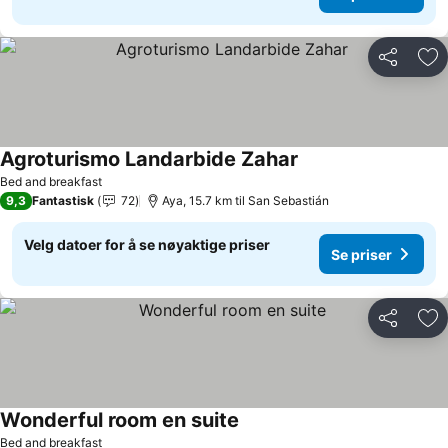
Del
Leg
Agroturismo Landarbide Zahar
Se priser
Bed and breakfast
9,3
Fantastisk
72
Aya, 15.7 km til San Sebastián
Velg datoer for å se nøyaktige priser
Se priser
Del
Leg
Wonderful room en suite
Se priser
Bed and breakfast