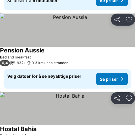
Se priser fra
6 nettsteder
Se priser
Del
Leg
Pension Aussie
Se priser
Bed and breakfast
6,4
932
0.3 km unna stranden
Velg datoer for å se nøyaktige priser
Se priser
Del
Leg
Hostal Bahía
Se priser