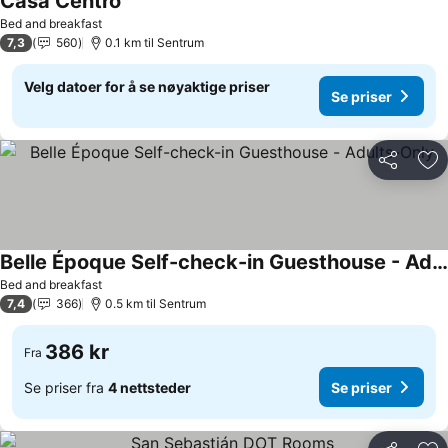
Casa Centro
Se priser
Bed and breakfast
7,3
560
0.1 km til Sentrum
Velg datoer for å se nøyaktige priser
Se priser
Del
Leg
Belle Époque Self-check-in Guesthouse - Adults-Only
Se priser
Bed and breakfast
7,4
366
0.5 km til Sentrum
386 kr
Fra
Se priser fra
4 nettsteder
Se priser