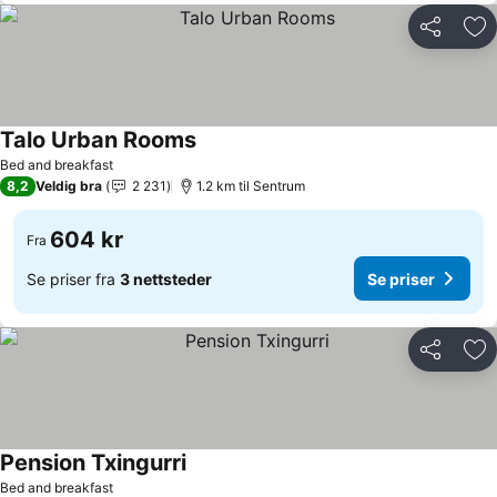
Del
Leg
Talo Urban Rooms
Se priser
Bed and breakfast
8,2
Veldig bra
2 231
1.2 km til Sentrum
604 kr
Fra
Se priser fra
3 nettsteder
Se priser
Del
Leg
Pension Txingurri
Se priser
Bed and breakfast