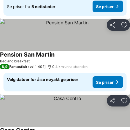
Se priser fra
5 nettsteder
Se priser
Del
Leg
Pension San Martin
Se priser
Bed and breakfast
8,9
Fantastisk
1 402
0.4 km unna stranden
Velg datoer for å se nøyaktige priser
Se priser
Del
Leg