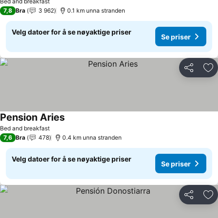
Bed and breakfast
7,8
Bra
3 962
0.1 km unna stranden
Velg datoer for å se nøyaktige priser
Se priser
Del
Leg
Pension Aries
Se priser
Bed and breakfast
7,6
Bra
478
0.4 km unna stranden
Velg datoer for å se nøyaktige priser
Se priser
Del
Leg