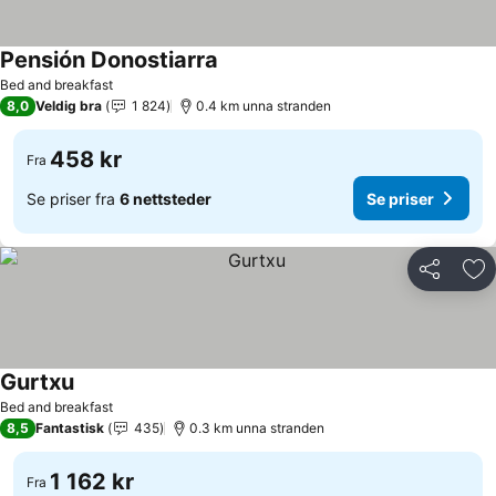
Pensión Donostiarra
Se priser
Bed and breakfast
8,0
Veldig bra
1 824
0.4 km unna stranden
458 kr
Fra
Se priser fra
6 nettsteder
Se priser
Del
Leg
Gurtxu
Se priser
Bed and breakfast
8,5
Fantastisk
435
0.3 km unna stranden
1 162 kr
Fra