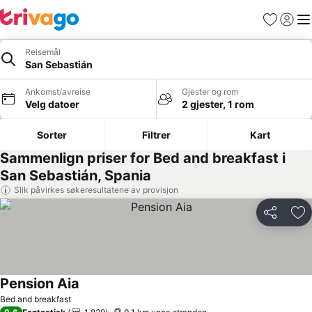
Favoritter
Logg i
Me
Reisemål
San Sebastián
Ankomst/avreise
Gjester og rom
Velg datoer
2 gjester, 1 rom
Sorter
Filtrer
Kart
Sammenlign priser for Bed and breakfast i
San Sebastián, Spania
Slik påvirkes søkeresultatene av provisjon
Del
Leg
Pension Aia
Se priser
Bed and breakfast