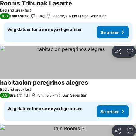
Rooms Tribunak Lasarte
Se priser
Bed and breakfast
9,3
Fantastisk
106
Lasarte, 7.4 km til San Sebastián
Velg datoer for å se nøyaktige priser
Se priser
Del
Leg
habitacion peregrinos alegres
Se priser
Bed and breakfast
7,9
Bra
13
Irun, 15.5 km til San Sebastián
Velg datoer for å se nøyaktige priser
Se priser
Del
Leg