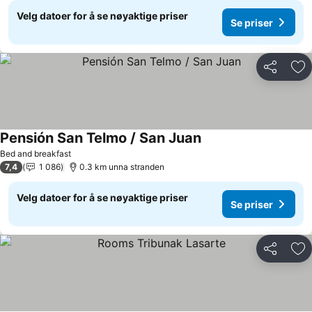
Velg datoer for å se nøyaktige priser
Se priser
Del
Leg
Pensión San Telmo / San Juan
Se priser
Bed and breakfast
7,4
1 086
0.3 km unna stranden
Velg datoer for å se nøyaktige priser
Se priser
Del
Leg