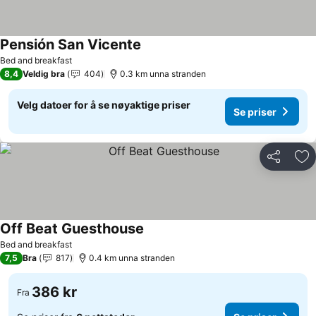
Pensión San Vicente
Se priser
Bed and breakfast
8,4
Veldig bra
404
0.3 km unna stranden
Velg datoer for å se nøyaktige priser
Se priser
Del
Leg
Off Beat Guesthouse
Se priser
Bed and breakfast
7,5
Bra
817
0.4 km unna stranden
386 kr
Fra