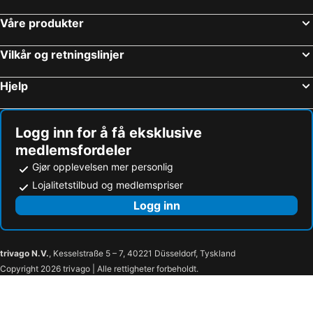
Bassussarry, bed and breakfasts
Aya, bed and breakfasts
Våre produkter
Altsasu, bed and breakfasts
Ezpeleta, bed and breakfasts
Vilkår og retningslinjer
Hjelp
Logg inn for å få eksklusive
medlemsfordeler
Gjør opplevelsen mer personlig
Lojalitetstilbud og medlemspriser
Logg inn
trivago N.V.
, Kesselstraße 5 – 7, 40221 Düsseldorf, Tyskland
Copyright 2026 trivago | Alle rettigheter forbeholdt.