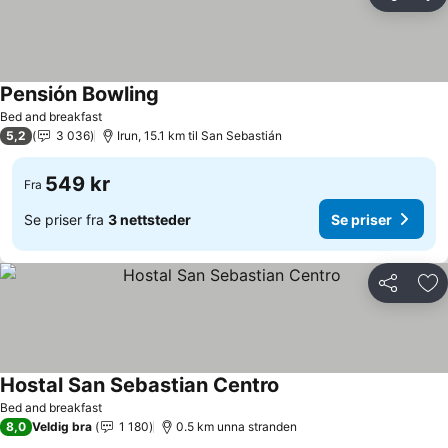
Del
Leg
Pensión Bowling
Se priser
Bed and breakfast
5,2
3 036
Irun, 15.1 km til San Sebastián
549 kr
Fra
Se priser fra
3 nettsteder
Se priser
Del
Leg
Hostal San Sebastian Centro
Se priser
Bed and breakfast
8,0
Veldig bra
1 180
0.5 km unna stranden