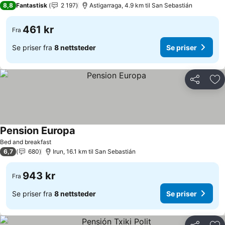
8,8
Fantastisk
2 197
Astigarraga, 4.9 km til San Sebastián
461 kr
Fra
Se priser fra
8 nettsteder
Se priser
Del
Leg
Pension Europa
Se priser
Bed and breakfast
6,7
680
Irun, 16.1 km til San Sebastián
943 kr
Fra
Se priser fra
8 nettsteder
Se priser