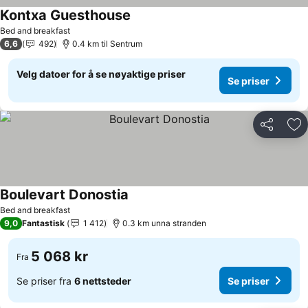
Kontxa Guesthouse
Se priser
Bed and breakfast
6,6
492
0.4 km til Sentrum
Velg datoer for å se nøyaktige priser
Se priser
Del
Leg
Boulevart Donostia
Se priser
Bed and breakfast
9,0
Fantastisk
1 412
0.3 km unna stranden
5 068 kr
Fra
Se priser fra
6 nettsteder
Se priser