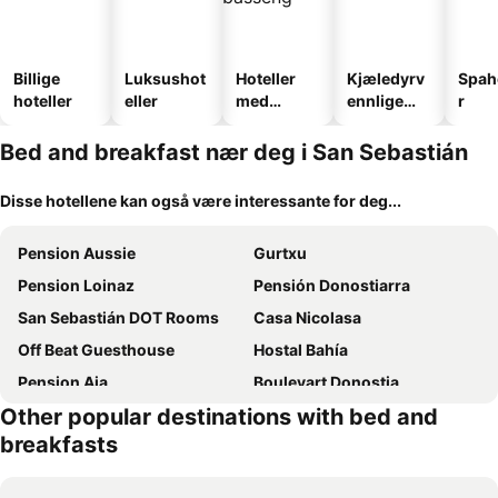
Billige
Luksushot
Hoteller
Kjæledyrv
Spah
hoteller
eller
med
ennlige
r
basseng
hoteller
Bed and breakfast nær deg i San Sebastián
Disse hotellene kan også være interessante for deg...
Pension Aussie
Gurtxu
Pension Loinaz
Pensión Donostiarra
San Sebastián DOT Rooms
Casa Nicolasa
Off Beat Guesthouse
Hostal Bahía
Pension Aia
Boulevart Donostia
Other popular destinations with bed and
Casa Centro
Kontxa Guesthouse
breakfasts
Pension San Martin
Pensión San Vicente
Enjoy Comfort
Talo Urban Rooms