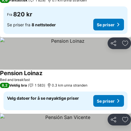
9,6
Fantastisk
1 829
0.1 km unna stranden
820 kr
Fra
Se priser fra
8 nettsteder
Se priser
Del
Leg
Pension Loinaz
Se priser
Bed and breakfast
8,2
Veldig bra
1 583
0.3 km unna stranden
Velg datoer for å se nøyaktige priser
Se priser
Del
Leg