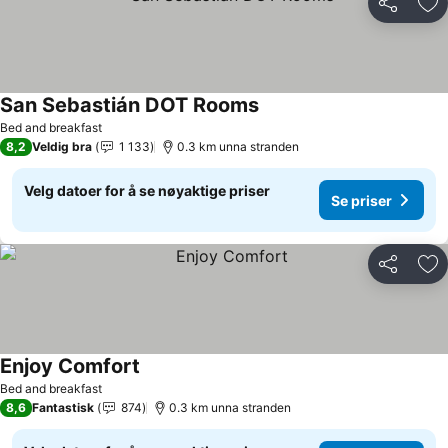
Del
Leg
San Sebastián DOT Rooms
Se priser
Bed and breakfast
8,2
Veldig bra
1 133
0.3 km unna stranden
Velg datoer for å se nøyaktige priser
Se priser
Del
Leg
Enjoy Comfort
Se priser
Bed and breakfast
8,6
Fantastisk
874
0.3 km unna stranden