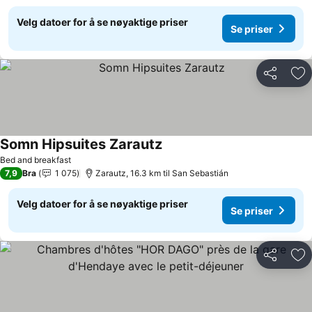
Velg datoer for å se nøyaktige priser
Se priser
Del
Leg
Somn Hipsuites Zarautz
Se priser
Bed and breakfast
7,9
Bra
1 075
Zarautz, 16.3 km til San Sebastián
Velg datoer for å se nøyaktige priser
Se priser
Del
Leg