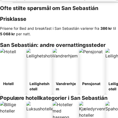
Ofte stilte spørsmål om San Sebastián
Prisklasse
Prisene for Bed and breakfast i San Sebastián varierer fra
‎386 kr
til
‎5 068 kr
per natt.
San Sebastián: andre overnattingssteder
Hotell
Leilighetsh
Vandrerhje
Pensjonat
Leili
otell
m
otell
Populære hotellkategorier i San Sebastián