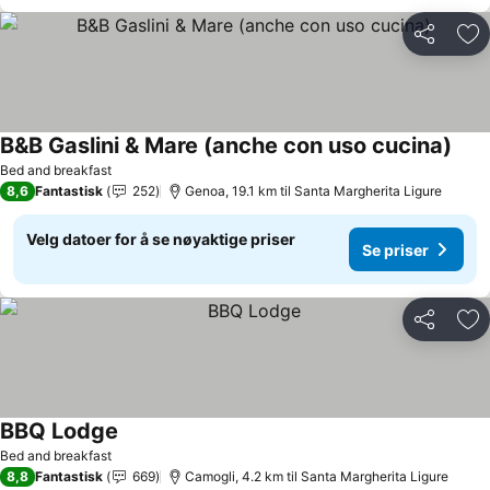
Del
Leg
B&B Gaslini & Mare (anche con uso cucina)
Bed and breakfast
8,6
Fantastisk
252
Genoa, 19.1 km til Santa Margherita Ligure
Velg datoer for å se nøyaktige priser
Se priser
Del
Leg
BBQ Lodge
Bed and breakfast
8,8
Fantastisk
669
Camogli, 4.2 km til Santa Margherita Ligure