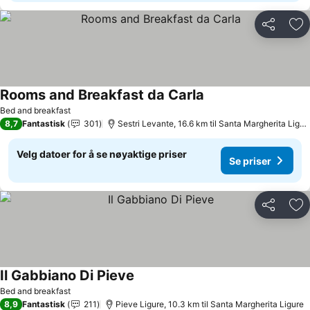
Del
Leg
Rooms and Breakfast da Carla
Bed and breakfast
8,7
Fantastisk
301
Sestri Levante, 16.6 km til Santa Margherita Ligure
Velg datoer for å se nøyaktige priser
Se priser
Del
Leg
Il Gabbiano Di Pieve
Bed and breakfast
8,9
Fantastisk
211
Pieve Ligure, 10.3 km til Santa Margherita Ligure