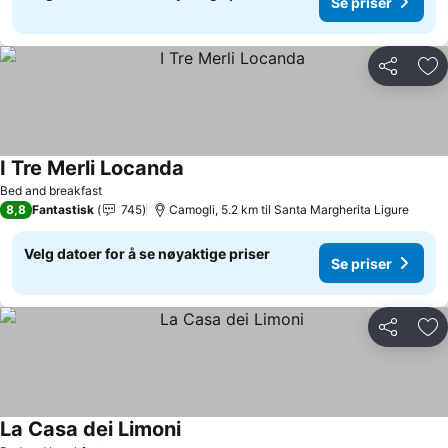
Se priser
Del
Leg
I Tre Merli Locanda
Bed and breakfast
8,8
Fantastisk
745
Camogli, 5.2 km til Santa Margherita Ligure
Velg datoer for å se nøyaktige priser
Se priser
Del
Leg
La Casa dei Limoni