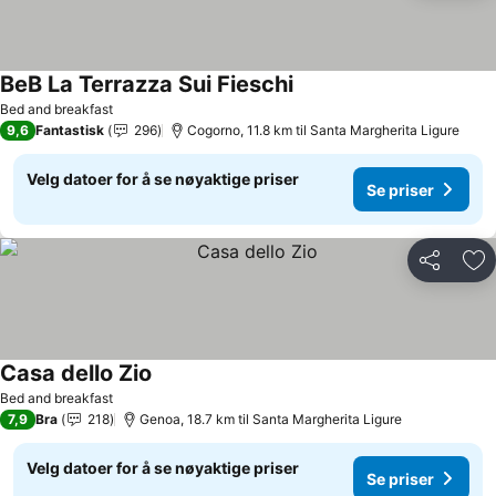
BeB La Terrazza Sui Fieschi
Bed and breakfast
9,6
Fantastisk
296
Cogorno, 11.8 km til Santa Margherita Ligure
Velg datoer for å se nøyaktige priser
Se priser
Del
Leg
Casa dello Zio
Bed and breakfast
7,9
Bra
218
Genoa, 18.7 km til Santa Margherita Ligure
Velg datoer for å se nøyaktige priser
Se priser