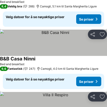
Bed and breakfast
8,4
Veldig bra
266
Camogli, 5.1 km til Santa Margherita Ligure
Velg datoer for å se nøyaktige priser
Se priser
Del
Leg
B&B Casa Ninni
Bed and breakfast
9,6
Fantastisk
247
Camogli, 4.0 km til Santa Margherita Ligure
Velg datoer for å se nøyaktige priser
Se priser
Del
Leg