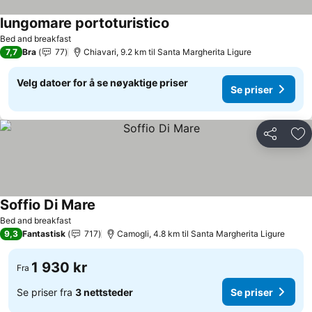
lungomare portoturistico
Bed and breakfast
7,7
Bra
77
Chiavari, 9.2 km til Santa Margherita Ligure
Velg datoer for å se nøyaktige priser
Se priser
Del
Leg
Soffio Di Mare
Bed and breakfast
9,3
Fantastisk
717
Camogli, 4.8 km til Santa Margherita Ligure
1 930 kr
Fra
Se priser fra
3 nettsteder
Se priser