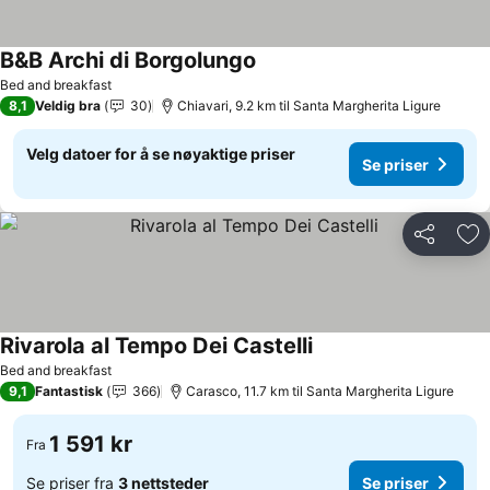
B&B Archi di Borgolungo
Bed and breakfast
8,1
Veldig bra
30
Chiavari, 9.2 km til Santa Margherita Ligure
Velg datoer for å se nøyaktige priser
Se priser
Del
Leg
Rivarola al Tempo Dei Castelli
Bed and breakfast
9,1
Fantastisk
366
Carasco, 11.7 km til Santa Margherita Ligure
1 591 kr
Fra
Se priser fra
3 nettsteder
Se priser