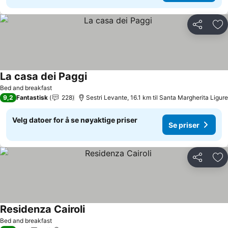
Del
Leg
La casa dei Paggi
Bed and breakfast
9,2
Fantastisk
228
Sestri Levante, 16.1 km til Santa Margherita Ligure
Velg datoer for å se nøyaktige priser
Se priser
Del
Leg
Residenza Cairoli
Bed and breakfast