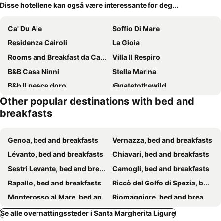
Disse hotellene kan også være interessante for deg...
Ca' Du Ale
Soffio Di Mare
Residenza Cairoli
La Gioia
Rooms and Breakfast da Carla
Villa Il Respiro
B&B Casa Ninni
Stella Marina
B&b Il pesce doro
@gatetothewild
Other popular destinations with bed and
B&B The Dream
BBQ Lodge
breakfasts
I Tre Merli Locanda
Agriturismo Il Sogno
B&B Casa Del Priore
Fattorialmare Rossa
Genoa, bed and breakfasts
Vernazza, bed and breakfasts
lungomare portoturistico
Il Sogno Maison de Charme
Lévanto, bed and breakfasts
Chiavari, bed and breakfasts
Le Magnolie
Nel Verde Family Suite
Sestri Levante, bed and breakfasts
Camogli, bed and breakfasts
Casa Florinda
Locanda del Sale
Rapallo, bed and breakfasts
Riccò del Golfo di Spezia, bed and breakfasts
Il Giardino di Fe
A Casa di Mila
Monterosso al Mare, bed and breakfasts
Riomaggiore, bed and breakfasts
Il Gabbiano Di Pieve
La Margherita di Teriasca
Manarola, bed and breakfasts
Bonassola, bed and breakfasts
Se alle overnattingssteder i Santa Margherita Ligure
The italian riviera
Casa Aquarela