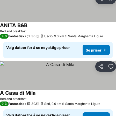
Del
Leg
ANITA B&B
Bed and breakfast
9,0
Fantastisk
308
Uscio, 9.0 km til Santa Margherita Ligure
Velg datoer for å se nøyaktige priser
Se priser
Del
Leg
A Casa di Mila
Bed and breakfast
9,3
Fantastisk
393
Sori, 9.6 km til Santa Margherita Ligure
Velg datoer for å se nøyaktige priser