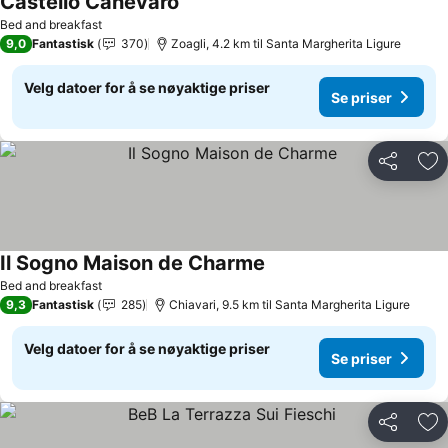
Castello Canevaro
Bed and breakfast
9,0
Fantastisk
370
Zoagli, 4.2 km til Santa Margherita Ligure
Velg datoer for å se nøyaktige priser
Se priser
Del
Leg
Il Sogno Maison de Charme
Bed and breakfast
9,3
Fantastisk
285
Chiavari, 9.5 km til Santa Margherita Ligure
Velg datoer for å se nøyaktige priser
Se priser
Del
Leg