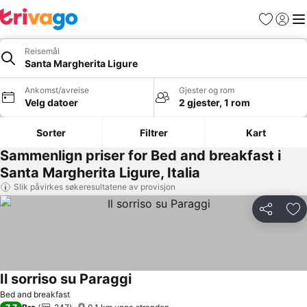
Favoritter
Logg i
Me
Reisemål
Santa Margherita Ligure
Ankomst/avreise
Gjester og rom
Velg datoer
2 gjester, 1 rom
Sorter
Filtrer
Kart
Sammenlign priser for Bed and breakfast i
Santa Margherita Ligure, Italia
Slik påvirkes søkeresultatene av provisjon
Del
Leg
Il sorriso su Paraggi
Bed and breakfast