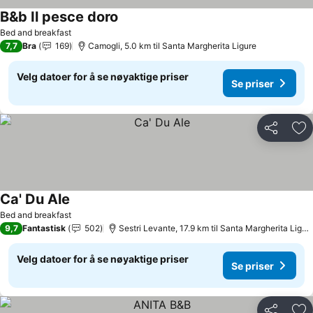
B&b Il pesce doro
Bed and breakfast
7,7
Bra
169
Camogli, 5.0 km til Santa Margherita Ligure
Velg datoer for å se nøyaktige priser
Se priser
Del
Leg
Ca' Du Ale
Bed and breakfast
9,7
Fantastisk
502
Sestri Levante, 17.9 km til Santa Margherita Ligure
Velg datoer for å se nøyaktige priser
Se priser