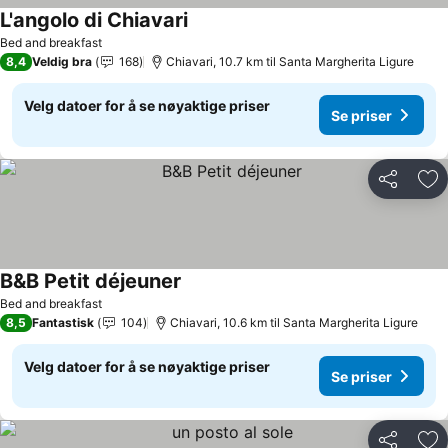
L'angolo di Chiavari
Bed and breakfast
8,4
Veldig bra
168
Chiavari, 10.7 km til Santa Margherita Ligure
Velg datoer for å se nøyaktige priser
Se priser
Del
Leg
B&B Petit déjeuner
Bed and breakfast
8,5
Fantastisk
104
Chiavari, 10.6 km til Santa Margherita Ligure
Velg datoer for å se nøyaktige priser
Se priser