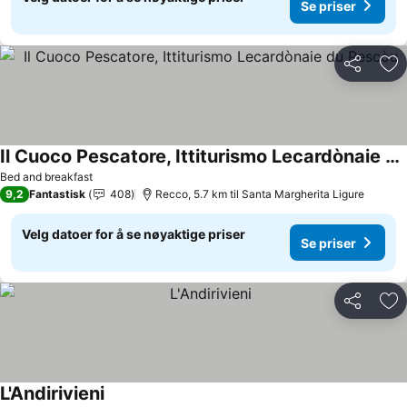
Se priser
Del
Leg
Il Cuoco Pescatore, Ittiturismo Lecardònaie du Pescòu
Bed and breakfast
9,2
Fantastisk
408
Recco, 5.7 km til Santa Margherita Ligure
Velg datoer for å se nøyaktige priser
Se priser
Del
Leg
L'Andirivieni