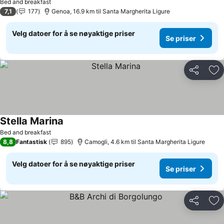
Bed and breakfast
7,1
177
Genoa, 16.9 km til Santa Margherita Ligure
Velg datoer for å se nøyaktige priser
Se priser
Del
Leg
Stella Marina
Bed and breakfast
8,8
Fantastisk
895
Camogli, 4.6 km til Santa Margherita Ligure
Velg datoer for å se nøyaktige priser
Se priser
Del
Leg