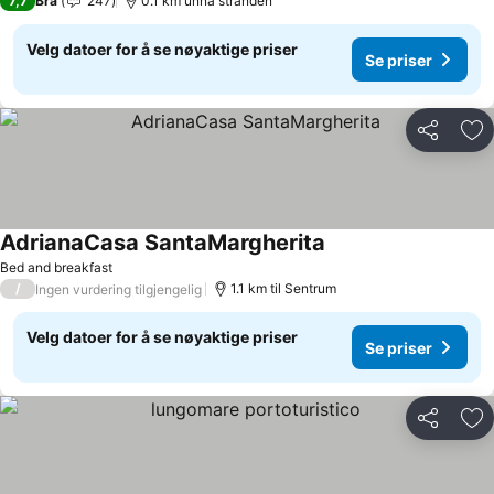
7,7
Bra
247
0.1 km unna stranden
Velg datoer for å se nøyaktige priser
Se priser
Del
Leg
AdrianaCasa SantaMargherita
Bed and breakfast
/
1.1 km til Sentrum
Ingen vurdering tilgjengelig
Velg datoer for å se nøyaktige priser
Se priser
Del
Leg