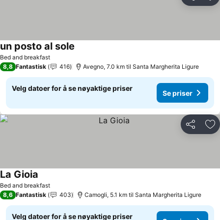
Del
Leg
un posto al sole
Bed and breakfast
8,8
Fantastisk
416
Avegno, 7.0 km til Santa Margherita Ligure
Velg datoer for å se nøyaktige priser
Se priser
Del
Leg
La Gioia
Bed and breakfast
8,6
Fantastisk
403
Camogli, 5.1 km til Santa Margherita Ligure
Velg datoer for å se nøyaktige priser