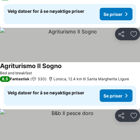
Velg datoer for å se nøyaktige priser
Se priser
Del
Leg
Agriturismo Il Sogno
Bed and breakfast
8,5
Fantastisk
530
Lorsica, 12.4 km til Santa Margherita Ligure
Velg datoer for å se nøyaktige priser
Se priser
Del
Leg