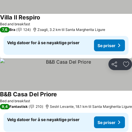
Villa Il Respiro
Bed and breakfast
7,6
Bra
124
Zoagli, 3.2 km til Santa Margherita Ligure
Velg datoer for å se nøyaktige priser
Se priser
Del
Leg
B&B Casa Del Priore
Bed and breakfast
9,4
Fantastisk
210
Sestri Levante, 18.1 km til Santa Margherita Ligure
Velg datoer for å se nøyaktige priser
Se priser