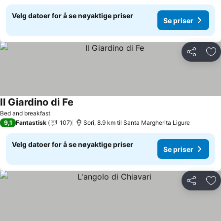
Velg datoer for å se nøyaktige priser
Se priser
Del
Leg
Il Giardino di Fe
Bed and breakfast
9,1
Fantastisk
107
Sori, 8.9 km til Santa Margherita Ligure
Velg datoer for å se nøyaktige priser
Se priser
Del
Leg