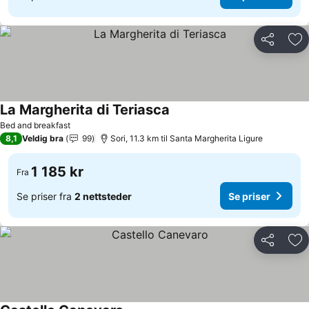
Del
Leg
La Margherita di Teriasca
Bed and breakfast
8,1
Veldig bra
99
Sori, 11.3 km til Santa Margherita Ligure
1 185 kr
Fra
Se priser fra
2 nettsteder
Se priser
Del
Leg