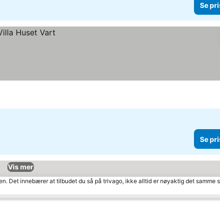
Se pri
Se pri
Vis mer
den. Det innebærer at tilbudet du så på trivago, ikke alltid er nøyaktig det samme