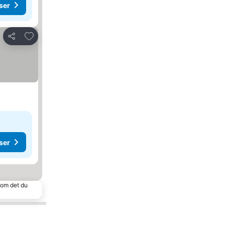
ser
Legg til i favoritter
Del
ser
 som det du