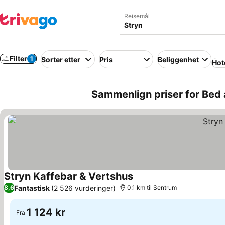
Reisemål
Filter
1
Sorter etter
Pris
Beliggenhet
Hot
Sammenlign priser for Bed 
Stryn Kaffebar & Vertshus
Fantastisk
(2 526 vurderinger)
8,6
0.1 km til Sentrum
1 124 kr
Fra