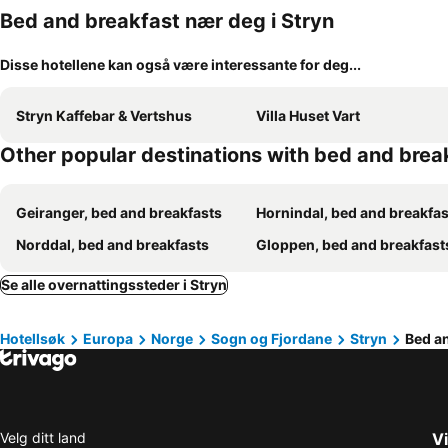
Bed and breakfast nær deg i Stryn
Disse hotellene kan også være interessante for deg...
Stryn Kaffebar & Vertshus
Villa Huset Vart
Other popular destinations with bed and brea
Geiranger, bed and breakfasts
Hornindal, bed and breakfas
Norddal, bed and breakfasts
Gloppen, bed and breakfast
Se alle overnattingssteder i Stryn
Hotellsøk
Europa
Norge
Sogn og Fjordane
Stryn
Bed an
Velg ditt land
Vi