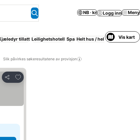
NB · kr
Meny
Logg inn
Vis kart
Kjæledyr tillatt
Leilighetshotell
Spa
Helt hus / hel leilighet
Gratis 
Slik påvirkes søkeresultatene av provisjon
Legg til i favoritter
Del