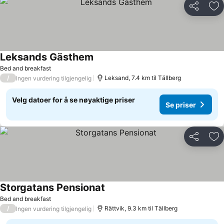
Del
Leg
Leksands Gästhem
Bed and breakfast
/
Leksand, 7.4 km til Tällberg
Ingen vurdering tilgjengelig
Velg datoer for å se nøyaktige priser
Se priser
Del
Leg
Storgatans Pensionat
Bed and breakfast
/
Rättvik, 9.3 km til Tällberg
Ingen vurdering tilgjengelig