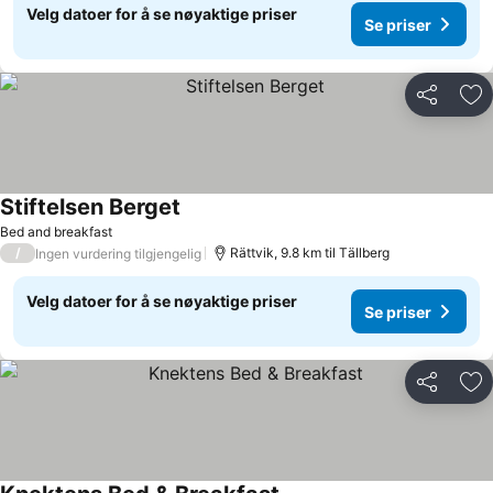
Velg datoer for å se nøyaktige priser
Se priser
Del
Leg
Stiftelsen Berget
Bed and breakfast
/
Rättvik, 9.8 km til Tällberg
Ingen vurdering tilgjengelig
Velg datoer for å se nøyaktige priser
Se priser
Del
Leg