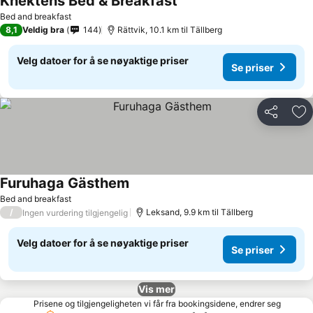
Knektens Bed & Breakfast
Bed and breakfast
8,1
Veldig bra
144
Rättvik, 10.1 km til Tällberg
Velg datoer for å se nøyaktige priser
Se priser
Del
Leg
Furuhaga Gästhem
Bed and breakfast
/
Leksand, 9.9 km til Tällberg
Ingen vurdering tilgjengelig
Velg datoer for å se nøyaktige priser
Se priser
Vis mer
Prisene og tilgjengeligheten vi får fra bookingsidene, endrer seg