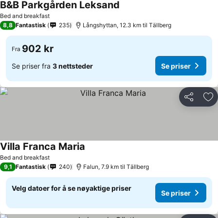
B&B Parkgården Leksand
Bed and breakfast
8,8
Fantastisk
235
Långshyttan, 12.3 km til Tällberg
902 kr
Fra
Se priser fra
3 nettsteder
Se priser
Del
Leg
Villa Franca Maria
Bed and breakfast
9,1
Fantastisk
240
Falun, 7.9 km til Tällberg
Velg datoer for å se nøyaktige priser
Se priser