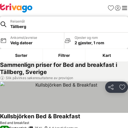
Favoritter
Logg i
Me
Reisemål
Tällberg
Ankomst/avreise
Gjester og rom
Velg datoer
2 gjester, 1 rom
Sorter
Filtrer
Kart
Sammenlign priser for Bed and breakfast i
Tällberg, Sverige
Slik påvirkes søkeresultatene av provisjon
Del
Leg
Kullsbjörken Bed & Breakfast
Bed and breakfast