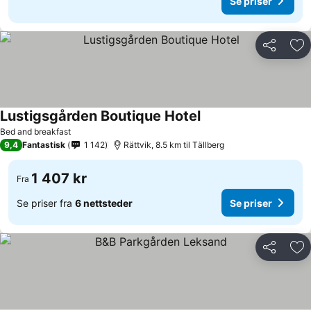
Se priser
Del
Leg
Lustigsgården Boutique Hotel
Bed and breakfast
9,4
Fantastisk
1 142
Rättvik, 8.5 km til Tällberg
1 407 kr
Fra
Se priser fra
6 nettsteder
Se priser
Del
Leg