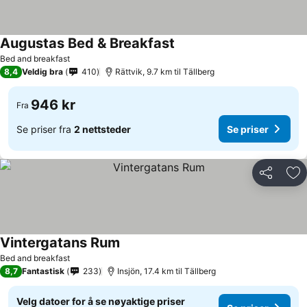
Augustas Bed & Breakfast
Bed and breakfast
8,4
Veldig bra
410
Rättvik, 9.7 km til Tällberg
946 kr
Fra
Se priser fra
2 nettsteder
Se priser
Del
Leg
Vintergatans Rum
Bed and breakfast
8,7
Fantastisk
233
Insjön, 17.4 km til Tällberg
Velg datoer for å se nøyaktige priser