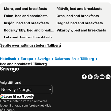
Mora, bed and breakfasts
Rättvik, bed and breakfasts
Falun, bed and breakfasts
Orsa, bed and breakfasts
Insjön, bed and breakfasts
Gagnef, bed and breakfasts
Boda Kyrkby, bed and breakfasts
Vikarbyn, bed and breakfasts
Leksand, bed and breakfasts
Se alle overnattingssteder i Tällberg
Hotellsøk
Europa
Sverige
Dalarnas län
Tällberg
Bed and breakfast i Tällberg
Facebook
Twitter
Insta
Yo
Velg ditt land
Legg til på Google
Finn resultatene våre enkelt ved å
legge til trivago som foretrukket kilde
på Google.