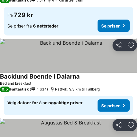
9,0
Fantastisk
754
4.4 km til Sentrum
729 kr
Fra
Se priser fra
6 nettsteder
Se priser
Del
Leg
Backlund Boende i Dalarna
Bed and breakfast
9,5
Fantastisk
1 634
Rättvik, 9.3 km til Tällberg
Velg datoer for å se nøyaktige priser
Se priser
Del
Leg