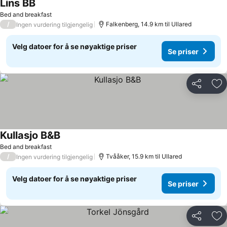
Lins BB
Bed and breakfast
/
Falkenberg, 14.9 km til Ullared
Ingen vurdering tilgjengelig
Velg datoer for å se nøyaktige priser
Se priser
Del
Leg
Kullasjo B&B
Bed and breakfast
/
Tvååker, 15.9 km til Ullared
Ingen vurdering tilgjengelig
Velg datoer for å se nøyaktige priser
Se priser
Del
Leg