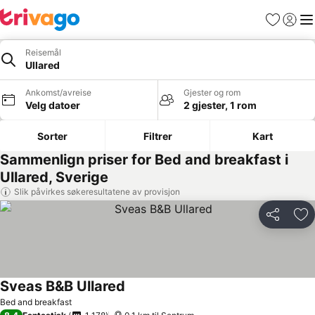
Favoritter
Logg i
Me
Reisemål
Ullared
Ankomst/avreise
Gjester og rom
Velg datoer
2 gjester, 1 rom
Sorter
Filtrer
Kart
Sammenlign priser for Bed and breakfast i
Ullared, Sverige
Slik påvirkes søkeresultatene av provisjon
Del
Leg
Sveas B&B Ullared
Bed and breakfast