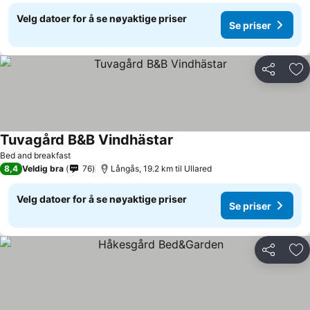
Velg datoer for å se nøyaktige priser
Se priser
Del
Leg
Tuvagård B&B Vindhästar
Bed and breakfast
8,4
Veldig bra
76
Långås, 19.2 km til Ullared
Velg datoer for å se nøyaktige priser
Se priser
Del
Leg