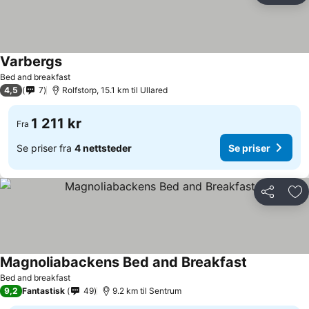
Varbergs
Bed and breakfast
4,5
7
Rolfstorp, 15.1 km til Ullared
1 211 kr
Fra
Se priser fra
4 nettsteder
Se priser
Del
Leg
Magnoliabackens Bed and Breakfast
Bed and breakfast
9,2
Fantastisk
49
9.2 km til Sentrum