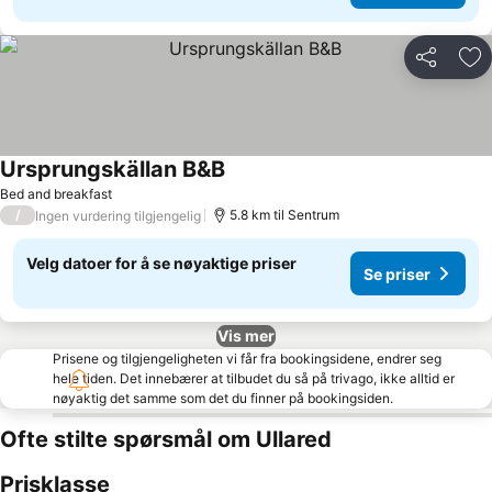
Del
Leg
Ursprungskällan B&B
Bed and breakfast
/
5.8 km til Sentrum
Ingen vurdering tilgjengelig
Velg datoer for å se nøyaktige priser
Se priser
Vis mer
Prisene og tilgjengeligheten vi får fra bookingsidene, endrer seg
hele tiden. Det innebærer at tilbudet du så på trivago, ikke alltid er
nøyaktig det samme som det du finner på bookingsiden.
Ofte stilte spørsmål om Ullared
Prisklasse