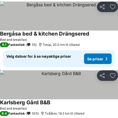
Del
Leg
Bergåsa bed & kitchen Drängsered
Bed and breakfast
9,1
Fantastisk
55
Torup, 20.0 km til Ullared
Velg datoer for å se nøyaktige priser
Se priser
Del
Leg
Karlsberg Gård B&B
Bed and breakfast
9,4
Fantastisk
505
Tvååker, 19.2 km til Ullared