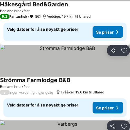
Håkesgård Bed&Garden
Bed and breakfast
9,2
Fantastisk
86
Veddige, 19.7 km til Ullared
Velg datoer for å se nøyaktige priser
Se priser
Del
Leg
Strömma Farmlodge B&B
Bed and breakfast
/
Tvååker, 19.6 km til Ullared
Ingen vurdering tilgjengelig
Velg datoer for å se nøyaktige priser
Se priser
Del
Leg