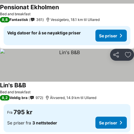
Pensionat Ekholmen
Bed and breakfast
8,8
Fantastisk
361
Vessigebro, 18.1 km til Ullared
Velg datoer for å se nøyaktige priser
Se priser
Del
Leg
Lin's B&B
Bed and breakfast
8,2
Veldig bra
972
Älvsered, 14.9 km til Ullared
795 kr
Fra
Se priser fra
3 nettsteder
Se priser