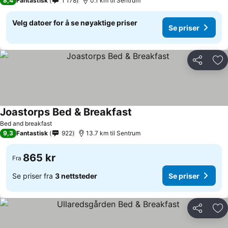
8,4
Fantastisk
1 178
0.1 km til Sentrum
Velg datoer for å se nøyaktige priser
Se priser
Del
Leg
Joastorps Bed & Breakfast
Bed and breakfast
9,3
Fantastisk
922
13.7 km til Sentrum
865 kr
Fra
Se priser fra
3 nettsteder
Se priser
Del
Leg