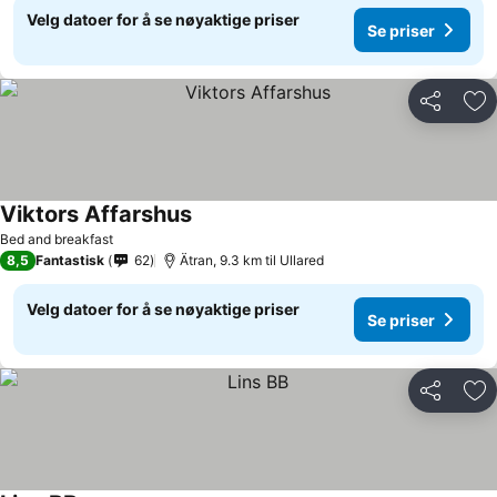
Velg datoer for å se nøyaktige priser
Se priser
Del
Leg
Viktors Affarshus
Bed and breakfast
8,5
Fantastisk
62
Ätran, 9.3 km til Ullared
Velg datoer for å se nøyaktige priser
Se priser
Del
Leg