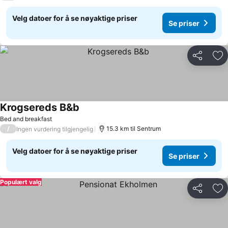
Velg datoer for å se nøyaktige priser
Se priser
Del
Leg
Krogsereds B&b
Bed and breakfast
/
15.3 km til Sentrum
Ingen vurdering tilgjengelig
Velg datoer for å se nøyaktige priser
Se priser
Populært valg
Del
Leg