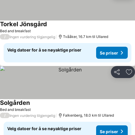
Torkel Jönsgård
Bed and breakfast
/
Tvååker, 16.7 km til Ullared
Ingen vurdering tilgjengelig
Velg datoer for å se nøyaktige priser
Se priser
Del
Leg
Solgården
Bed and breakfast
/
Falkenberg, 18.0 km til Ullared
Ingen vurdering tilgjengelig
Velg datoer for å se nøyaktige priser
Se priser