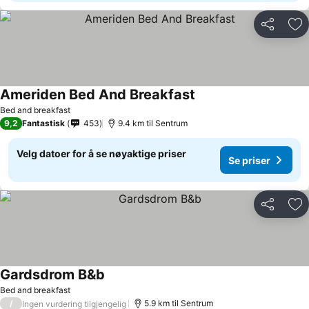
Del
Leg
Ameriden Bed And Breakfast
Bed and breakfast
9,2
Fantastisk
453
9.4 km til Sentrum
Velg datoer for å se nøyaktige priser
Se priser
Del
Leg
Gardsdrom B&b
Bed and breakfast
/
5.9 km til Sentrum
Ingen vurdering tilgjengelig