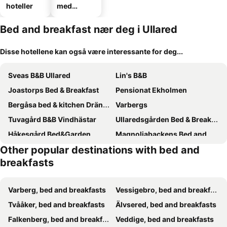
hoteller
med
parkering
Bed and breakfast nær deg i Ullared
Disse hotellene kan også være interessante for deg...
Sveas B&B Ullared
Lin's B&B
Joastorps Bed & Breakfast
Pensionat Ekholmen
Bergåsa bed & kitchen Drängsered
Varbergs
Tuvagård B&B Vindhästar
Ullaredsgården Bed & Breakfast
Håkesgård Bed&Garden
Magnoliabackens Bed and Breakfast
Other popular destinations with bed and
Strömma Farmlodge B&B
Viktors Affarshus
breakfasts
Karlsberg Gård B&B
Gällared 710 - Bed & Kitchen
Varberg, bed and breakfasts
Vessigebro, bed and breakfasts
Tvååker, bed and breakfasts
Älvsered, bed and breakfasts
Falkenberg, bed and breakfasts
Veddige, bed and breakfasts