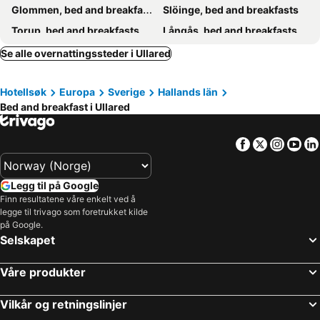
Glommen, bed and breakfasts
Slöinge, bed and breakfasts
Torup, bed and breakfasts
Långås, bed and breakfasts
Rolfstorp, bed and breakfasts
Hyltebruk, bed and breakfasts
Se alle overnattingssteder i Ullared
Åskloster, bed and breakfasts
Svenljunga, bed and breakfasts
Hotellsøk
Europa
Sverige
Hallands län
Håcksvik, bed and breakfasts
Mark, bed and breakfasts
Bed and breakfast i Ullared
Sätila, bed and breakfasts
Ätran, bed and breakfasts
Kinna, bed and breakfasts
Oskarström, bed and breakfasts
Facebook
Twitter
Insta
Yo
Åsa, bed and breakfasts
Legg til på Google
Finn resultatene våre enkelt ved å
legge til trivago som foretrukket kilde
på Google.
Selskapet
Våre produkter
Vilkår og retningslinjer