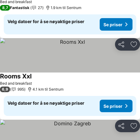
Bed and breakfast
8,7
Fantastisk
27
1.9 km til Sentrum
Velg datoer for å se nøyaktige priser
Se priser
Del
Leg
Rooms Xxl
Bed and breakfast
6,9
995
4.1 km til Sentrum
Velg datoer for å se nøyaktige priser
Se priser
Del
Leg