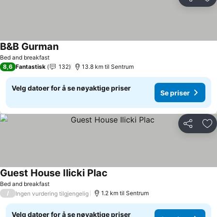
Del
Leg
B&B Gurman
Bed and breakfast
8,6
Fantastisk
132
13.8 km til Sentrum
Velg datoer for å se nøyaktige priser
Se priser
Del
Leg
Guest House Ilicki Plac
Bed and breakfast
/
1.2 km til Sentrum
Ingen vurdering tilgjengelig
Velg datoer for å se nøyaktige priser