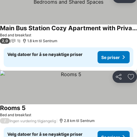
Leg
Main Bus Station Cozy Apartment with Private Bedrooms and Shared Spaces
Bed and breakfast
2,0
1
1.8 km til Sentrum
Velg datoer for å se nøyaktige priser
Se priser
Del
Leg
Rooms 5
Bed and breakfast
/
2.8 km til Sentrum
Ingen vurdering tilgjengelig
Velg datoer for å se nøyaktige priser