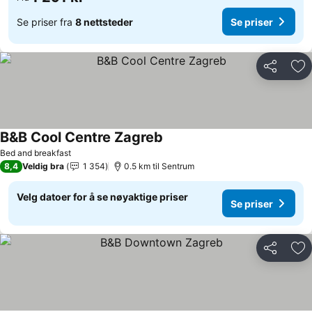
Se priser fra
8 nettsteder
Se priser
Del
Leg
B&B Cool Centre Zagreb
Bed and breakfast
8,4
Veldig bra
1 354
0.5 km til Sentrum
Velg datoer for å se nøyaktige priser
Se priser
Del
Leg