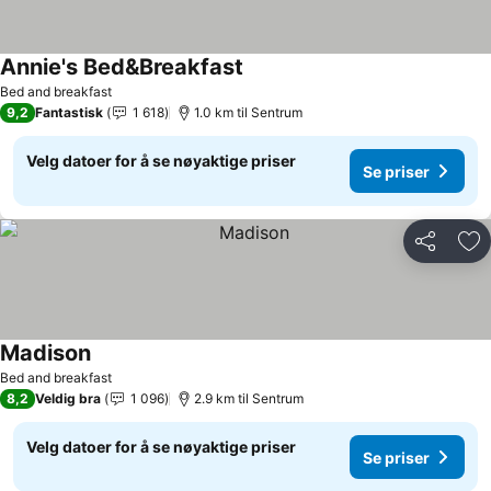
Annie's Bed&Breakfast
Bed and breakfast
9,2
Fantastisk
1 618
1.0 km til Sentrum
Velg datoer for å se nøyaktige priser
Se priser
Del
Leg
Madison
Bed and breakfast
8,2
Veldig bra
1 096
2.9 km til Sentrum
Velg datoer for å se nøyaktige priser
Se priser