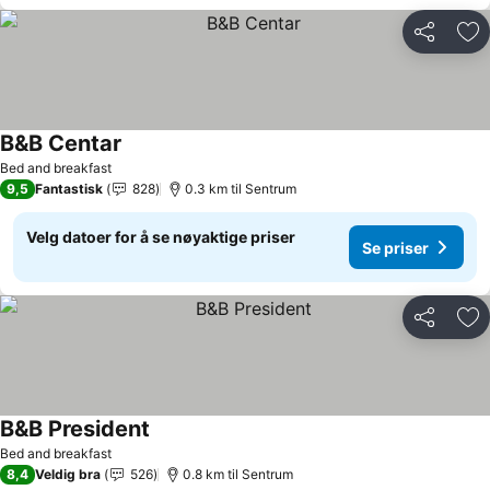
Del
Leg
B&B Centar
Bed and breakfast
9,5
Fantastisk
828
0.3 km til Sentrum
Velg datoer for å se nøyaktige priser
Se priser
Del
Leg
B&B President
Bed and breakfast
8,4
Veldig bra
526
0.8 km til Sentrum