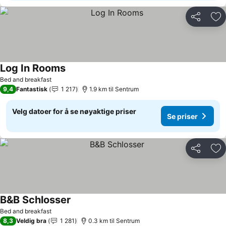
Del
Leg
Log In Rooms
Bed and breakfast
9,4
Fantastisk
1 217
1.9 km til Sentrum
Velg datoer for å se nøyaktige priser
Se priser
Del
Leg
B&B Schlosser
Bed and breakfast
8,3
Veldig bra
1 281
0.3 km til Sentrum