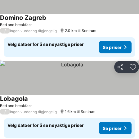
Domino Zagreb
Bed and breakfast
/
2.0 km til Sentrum
Ingen vurdering tilgjengelig
Velg datoer for å se nøyaktige priser
Se priser
Del
Leg
Lobagola
Bed and breakfast
/
1.6 km til Sentrum
Ingen vurdering tilgjengelig
Velg datoer for å se nøyaktige priser
Se priser