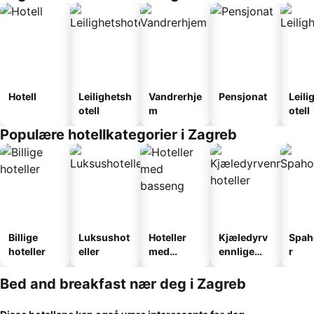
Hotell
Leilighetsh
Vandrerhje
Pensjonat
Leili
otell
m
otell
Populære hotellkategorier i Zagreb
Billige
Luksushot
Hoteller
Kjæledyrv
Spah
hoteller
eller
med
ennlige
r
basseng
hoteller
Bed and breakfast nær deg i Zagreb