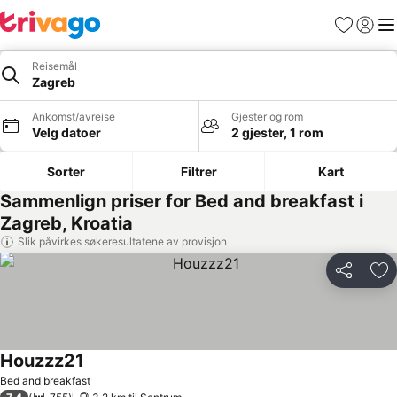
Favoritter
Logg i
Me
Reisemål
Zagreb
Ankomst/avreise
Gjester og rom
Velg datoer
2 gjester, 1 rom
Sorter
Filtrer
Kart
Sammenlign priser for Bed and breakfast i
Zagreb, Kroatia
Slik påvirkes søkeresultatene av provisjon
Del
Leg
Houzzz21
Bed and breakfast