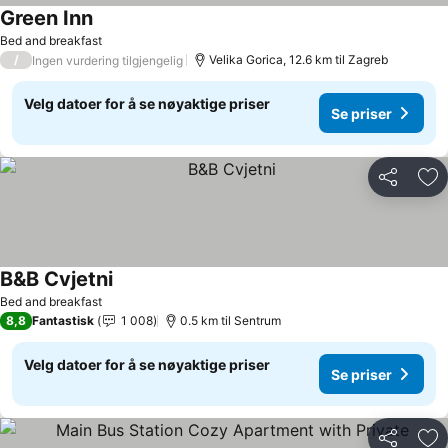
Green Inn
Bed and breakfast
/
Velika Gorica, 12.6 km til Zagreb
Ingen vurdering tilgjengelig
Velg datoer for å se nøyaktige priser
Se priser
Del
Leg
B&B Cvjetni
Bed and breakfast
8,8
Fantastisk
1 008
0.5 km til Sentrum
Velg datoer for å se nøyaktige priser
Se priser
Del