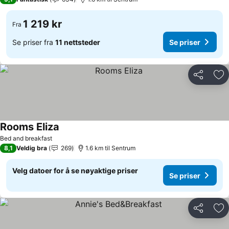
1 219 kr
Fra
Se priser fra
11 nettsteder
Se priser
Del
Leg
Rooms Eliza
Bed and breakfast
8,1
Veldig bra
269
1.6 km til Sentrum
Velg datoer for å se nøyaktige priser
Se priser
Del
Leg