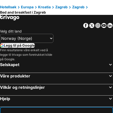
Hotellsøk
Europa
Kroatia
Zagreb
Zagreb
Hum na Sutli, bed and breakfasts
Ozalj, bed and breakfasts
Bed and breakfast i Zagreb
Bizeljsko, bed and breakfasts
Sisak, bed and breakfasts
Križ, bed and breakfasts
Facebook
Twitter
Insta
Yo
Velg ditt land
Legg til på Google
Finn resultatene våre enkelt ved å
legge til trivago som foretrukket kilde
på Google.
Selskapet
Våre produkter
Vilkår og retningslinjer
Hjelp