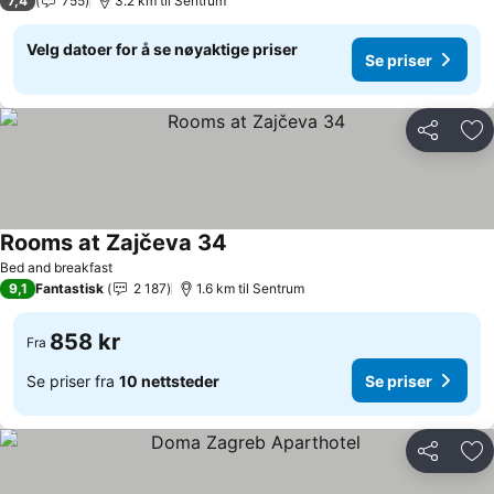
7,4
755
3.2 km til Sentrum
Velg datoer for å se nøyaktige priser
Se priser
Del
Leg
Rooms at Zajčeva 34
Bed and breakfast
9,1
Fantastisk
2 187
1.6 km til Sentrum
858 kr
Fra
Se priser fra
10 nettsteder
Se priser
Del
Leg