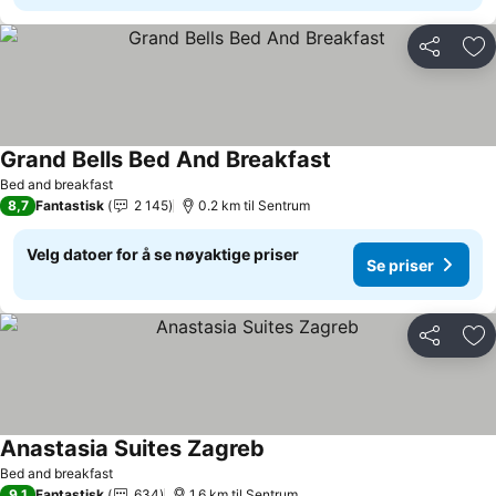
Del
Leg
Grand Bells Bed And Breakfast
Bed and breakfast
8,7
Fantastisk
2 145
0.2 km til Sentrum
Velg datoer for å se nøyaktige priser
Se priser
Del
Leg
Anastasia Suites Zagreb
Bed and breakfast
9,1
Fantastisk
634
1.6 km til Sentrum