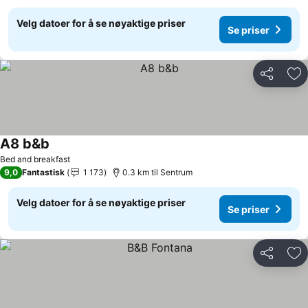
Velg datoer for å se nøyaktige priser
Se priser
Del
Leg
A8 b&b
Bed and breakfast
9,0
Fantastisk
1 173
0.3 km til Sentrum
Velg datoer for å se nøyaktige priser
Se priser
Del
Leg