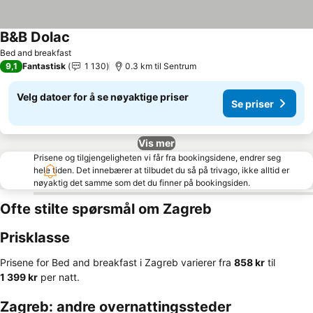
B&B Dolac
Bed and breakfast
9,1
Fantastisk
1 130
0.3 km til Sentrum
Velg datoer for å se nøyaktige priser
Se priser
Vis mer
Prisene og tilgjengeligheten vi får fra bookingsidene, endrer seg
hele tiden. Det innebærer at tilbudet du så på trivago, ikke alltid er
nøyaktig det samme som det du finner på bookingsiden.
Ofte stilte spørsmål om Zagreb
Prisklasse
Prisene for Bed and breakfast i Zagreb varierer fra
‎858 kr
til
‎1 399 kr
per natt.
Zagreb: andre overnattingssteder