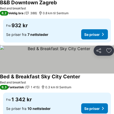
B&B Downtown Zagreb
Bed and breakfast
8,2
Veldig bra
388
0.8 km til Sentrum
932 kr
Fra
Se priser fra
7 nettsteder
Se priser
Del
Leg
Bed & Breakfast Sky City Center
Bed and breakfast
9,3
Fantastisk
1 415
0.3 km til Sentrum
1 342 kr
Fra
Se priser fra
10 nettsteder
Se priser