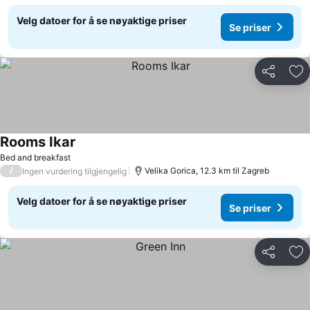
Velg datoer for å se nøyaktige priser
Se priser
Del
Leg
Rooms Ikar
Bed and breakfast
/
Velika Gorica, 12.3 km til Zagreb
Ingen vurdering tilgjengelig
Velg datoer for å se nøyaktige priser
Se priser
Del
Leg