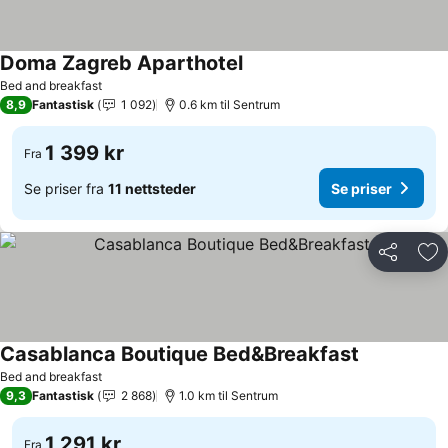
Doma Zagreb Aparthotel
Bed and breakfast
8,9
Fantastisk
1 092
0.6 km til Sentrum
1 399 kr
Fra
Se priser fra
11 nettsteder
Se priser
Del
Leg
Casablanca Boutique Bed&Breakfast
Bed and breakfast
9,3
Fantastisk
2 868
1.0 km til Sentrum
1 291 kr
Fra