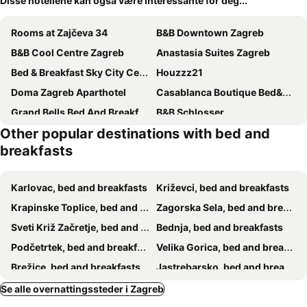
Disse hotellene kan også være interessante for deg...
Rooms at Zajčeva 34
B&B Downtown Zagreb
B&B Cool Centre Zagreb
Anastasia Suites Zagreb
Bed & Breakfast Sky City Center
Houzzz21
Doma Zagreb Aparthotel
Casablanca Boutique Bed&Breakfast
Grand Bells Bed And Breakfast
B&B Schlosser
Other popular destinations with bed and
Rooms 1
breakfasts
Karlovac, bed and breakfasts
Križevci, bed and breakfasts
Krapinske Toplice, bed and breakfasts
Zagorska Sela, bed and breakfasts
Sveti Križ Začretje, bed and breakfasts
Bednja, bed and breakfasts
Podčetrtek, bed and breakfasts
Velika Gorica, bed and breakfasts
Brežice, bed and breakfasts
Jastrebarsko, bed and breakfasts
Kostanjevica na Krki, bed and breakfasts
Bistrica ob Sotli, bed and breakfasts
Se alle overnattingssteder i Zagreb
Donja Stubica, bed and breakfasts
Brdovec, bed and breakfasts