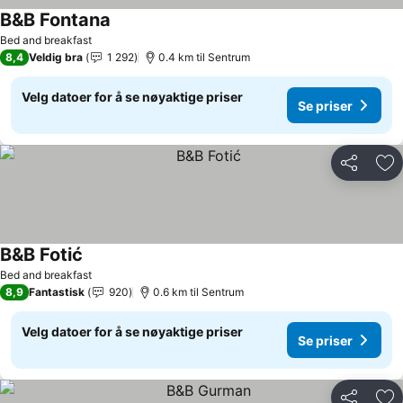
B&B Fontana
Bed and breakfast
8,4
Veldig bra
1 292
0.4 km til Sentrum
Velg datoer for å se nøyaktige priser
Se priser
Del
Leg
B&B Fotić
Bed and breakfast
8,9
Fantastisk
920
0.6 km til Sentrum
Velg datoer for å se nøyaktige priser
Se priser