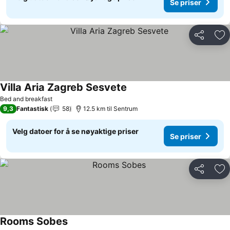
Se priser
Del
Leg
Villa Aria Zagreb Sesvete
Bed and breakfast
9,3
Fantastisk
58
12.5 km til Sentrum
Velg datoer for å se nøyaktige priser
Se priser
Del
Leg
Rooms Sobes