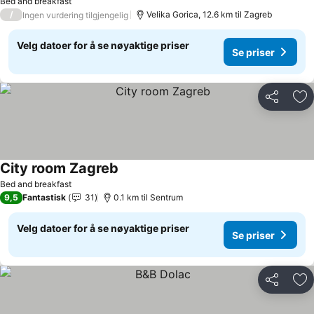
Bed and breakfast
/
Velika Gorica, 12.6 km til Zagreb
Ingen vurdering tilgjengelig
Velg datoer for å se nøyaktige priser
Se priser
Del
Leg
City room Zagreb
Bed and breakfast
9,5
Fantastisk
31
0.1 km til Sentrum
Velg datoer for å se nøyaktige priser
Se priser
Del
Leg