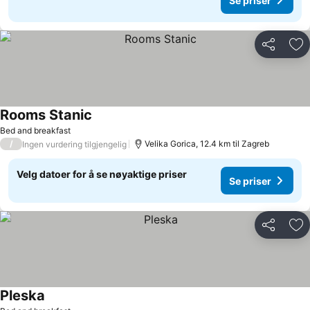
Se priser
Del
Leg
Rooms Stanic
Bed and breakfast
/
Velika Gorica, 12.4 km til Zagreb
Ingen vurdering tilgjengelig
Velg datoer for å se nøyaktige priser
Se priser
Del
Leg
Pleska