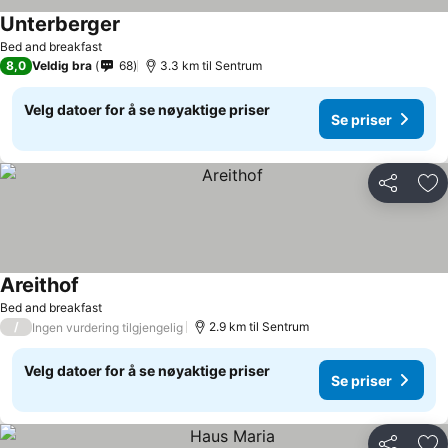
Unterberger
Bed and breakfast
8,0
Veldig bra
68
3.3 km til Sentrum
Velg datoer for å se nøyaktige priser
Se priser
Del
Leg
Areithof
Bed and breakfast
/
2.9 km til Sentrum
Ingen vurdering tilgjengelig
Velg datoer for å se nøyaktige priser
Se priser