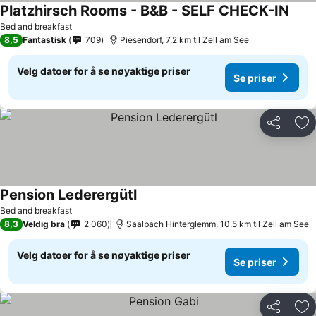
Platzhirsch Rooms - B&B - SELF CHECK-IN
Bed and breakfast
8,5
Fantastisk
709
Piesendorf, 7.2 km til Zell am See
Velg datoer for å se nøyaktige priser
Se priser
Del
Leg
Pension Lederergütl
Bed and breakfast
8,3
Veldig bra
2 060
Saalbach Hinterglemm, 10.5 km til Zell am See
Velg datoer for å se nøyaktige priser
Se priser
Del
Leg