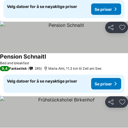
Velg datoer for å se nøyaktige priser
Se priser
Del
Leg
Pension Schnaitl
Bed and breakfast
9,4
Fantastisk
285
Maria Alm, 11.3 km til Zell am See
Velg datoer for å se nøyaktige priser
Se priser
Del
Leg