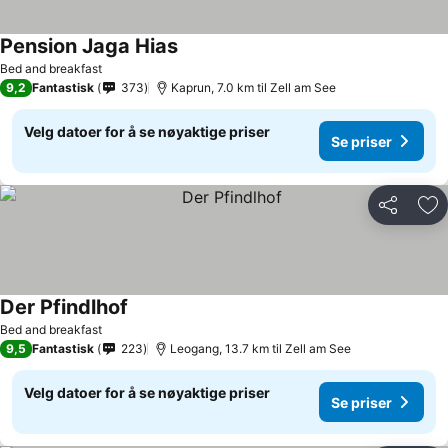
Pension Jaga Hias
Bed and breakfast
9,2
Fantastisk
373
Kaprun, 7.0 km til Zell am See
Velg datoer for å se nøyaktige priser
Se priser
Del
Leg
Der Pfindlhof
Bed and breakfast
9,5
Fantastisk
223
Leogang, 13.7 km til Zell am See
Velg datoer for å se nøyaktige priser
Se priser