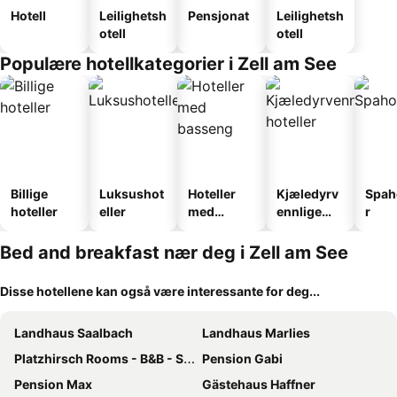
Hotell
Leilighetsh
Pensjonat
Leilighetsh
otell
otell
Populære hotellkategorier i Zell am See
Billige
Luksushot
Hoteller
Kjæledyrv
Spah
hoteller
eller
med
ennlige
r
basseng
hoteller
Bed and breakfast nær deg i Zell am See
Disse hotellene kan også være interessante for deg...
Landhaus Saalbach
Landhaus Marlies
Platzhirsch Rooms - B&B - SELF CHECK-IN
Pension Gabi
Pension Max
Gästehaus Haffner