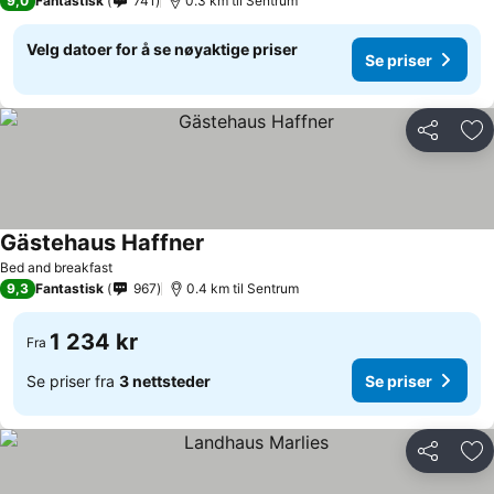
9,0
Fantastisk
741
0.3 km til Sentrum
Velg datoer for å se nøyaktige priser
Se priser
Del
Leg
Gästehaus Haffner
Bed and breakfast
9,3
Fantastisk
967
0.4 km til Sentrum
1 234 kr
Fra
Se priser fra
3 nettsteder
Se priser
Del
Leg