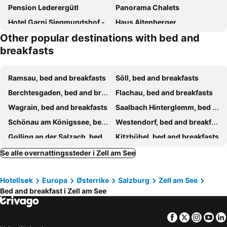
Pension Lederergütl
Panorama Chalets
Hotel Garni Siegmundshof - inclusive Joker Card im Sommer
Haus Altenberger
Other popular destinations with bed and
Katharina's Sleepover - Budget Holiday Home
Pension Tyrol Maria Alm
breakfasts
Casa Montana
Pension Vier Jahreszeiten
Der Pfindlhof
Hofers Herzstück
Ramsau, bed and breakfasts
Söll, bed and breakfasts
Ski & Bike Appartements Forsthaus
Berchtesgaden, bed and breakfasts
Flachau, bed and breakfasts
Wagrain, bed and breakfasts
Saalbach Hinterglemm, bed and breakfasts
Schönau am Königssee, bed and breakfasts
Westendorf, bed and breakfasts
Golling an der Salzach, bed and breakfasts
Kitzbühel, bed and breakfasts
Kaprun, bed and breakfasts
Bruck an der Großglocknerstraße, bed and breakfasts
Se alle overnattingssteder i Zell am See
Schneizlreuth, bed and breakfasts
Reit im Winkl, bed and breakfasts
Hotellsøk
Europa
Østerrike
Salzburg
Zell am See
Heiligenblut, bed and breakfasts
Mittersill, bed and breakfasts
Bed and breakfast i Zell am See
Werfen, bed and breakfasts
Großarl, bed and breakfasts
Piesendorf, bed and breakfasts
Uttendorf/Weißsee, bed and breakfasts
Facebook
Twitter
Insta
Yo
Sankt Martin bei Lofer, bed and breakfasts
Brixen im Thale, bed and breakfasts