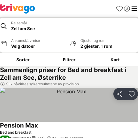
Favoritter
Logg i
Me
Reisemål
Zell am See
Ankomst/avreise
Gjester og rom
Velg datoer
2 gjester, 1 rom
Sorter
Filtrer
Kart
Sammenlign priser for Bed and breakfast i
Zell am See, Østerrike
Slik påvirkes søkeresultatene av provisjon
Del
Leg
Pension Max
Bed and breakfast