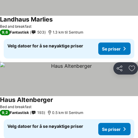
Landhaus Marlies
Bed and breakfast
9,6
Fantastisk
503
1.3 km til Sentrum
Velg datoer for å se nøyaktige priser
Se priser
Del
Leg
Haus Altenberger
Bed and breakfast
9,2
Fantastisk
193
0.5 km til Sentrum
Velg datoer for å se nøyaktige priser
Se priser