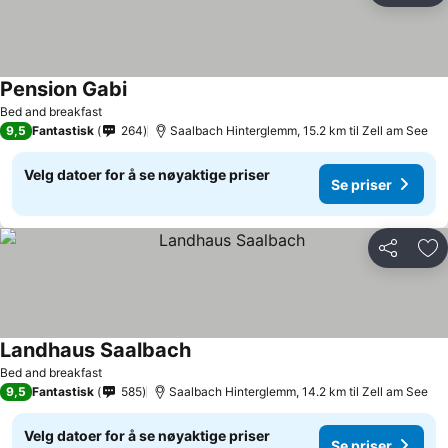
Pension Gabi
Bed and breakfast
9,5
Fantastisk
264
Saalbach Hinterglemm, 15.2 km til Zell am See
Velg datoer for å se nøyaktige priser
Se priser
Del
Leg
Landhaus Saalbach
Bed and breakfast
9,5
Fantastisk
585
Saalbach Hinterglemm, 14.2 km til Zell am See
Velg datoer for å se nøyaktige priser
Se priser