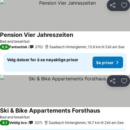
Del
Leg
Pension Vier Jahreszeiten
Bed and breakfast
9,6
Fantastisk
270
Saalbach Hinterglemm, 13.6 km til Zell am See
Velg datoer for å se nøyaktige priser
Se priser
Del
Leg
Ski & Bike Appartements Forsthaus
Bed and breakfast
8,1
Veldig bra
327
Saalbach Hinterglemm, 16.7 km til Zell am See