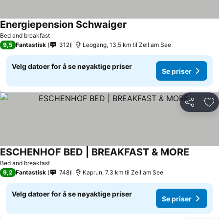
Energiepension Schwaiger
Bed and breakfast
9,5
Fantastisk
312
Leogang, 13.5 km til Zell am See
Velg datoer for å se nøyaktige priser
Se priser
Del
Leg
ESCHENHOF BED | BREAKFAST & MORE
Bed and breakfast
9,2
Fantastisk
748
Kaprun, 7.3 km til Zell am See
Velg datoer for å se nøyaktige priser
Se priser