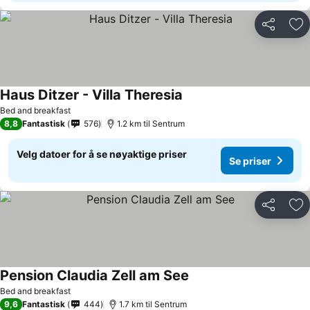
Del
Leg
Haus Ditzer - Villa Theresia
Bed and breakfast
8,8
Fantastisk
576
1.2 km til Sentrum
Velg datoer for å se nøyaktige priser
Se priser
Del
Leg
Pension Claudia Zell am See
Bed and breakfast
9,6
Fantastisk
444
1.7 km til Sentrum