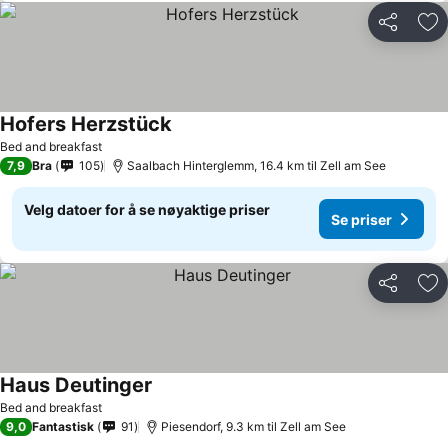
Del
Leg
Hofers Herzstück
Bed and breakfast
7,9
Bra
105
Saalbach Hinterglemm, 16.4 km til Zell am See
Velg datoer for å se nøyaktige priser
Se priser
Del
Leg
Haus Deutinger
Bed and breakfast
9,0
Fantastisk
91
Piesendorf, 9.3 km til Zell am See