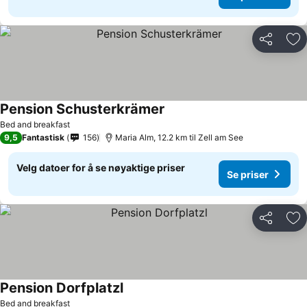
Del
Leg
Pension Schusterkrämer
Bed and breakfast
9,5
Fantastisk
156
Maria Alm, 12.2 km til Zell am See
Velg datoer for å se nøyaktige priser
Se priser
Del
Leg
Pension Dorfplatzl
Bed and breakfast