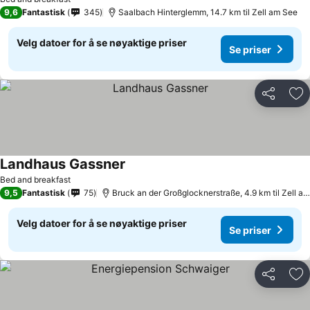
9,6
Fantastisk
345
Saalbach Hinterglemm, 14.7 km til Zell am See
Velg datoer for å se nøyaktige priser
Se priser
Del
Leg
Landhaus Gassner
Bed and breakfast
9,5
Fantastisk
75
Bruck an der Großglocknerstraße, 4.9 km til Zell am See
Velg datoer for å se nøyaktige priser
Se priser
Del
Leg