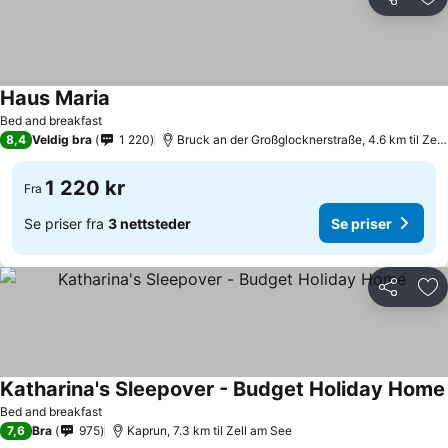
Del
Leg
Haus Maria
Bed and breakfast
8,4
Veldig bra
1 220
Bruck an der Großglocknerstraße, 4.6 km til Zell am See
1 220 kr
Fra
Se priser fra
3 nettsteder
Se priser
Del
Leg
Katharina's Sleepover - Budget Holiday Home
Bed and breakfast
7,6
Bra
975
Kaprun, 7.3 km til Zell am See