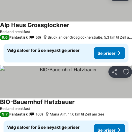
Alp Haus Grossglockner
Bed and breakfast
9,6
Fantastisk
56
Bruck an der Großglocknerstraße, 5.3 km til Zell am See
Velg datoer for å se nøyaktige priser
Se priser
Del
Leg
BIO-Bauernhof Hatzbauer
Bed and breakfast
9,7
Fantastisk
163
Maria Alm, 11.6 km til Zell am See
Velg datoer for å se nøyaktige priser
Se priser