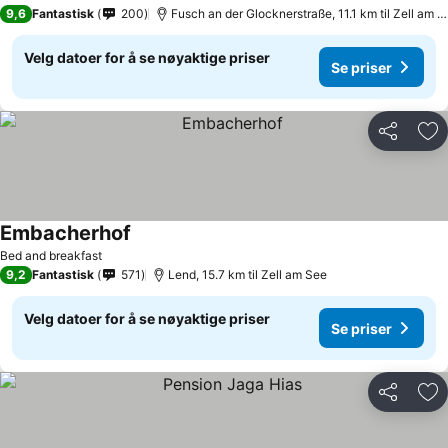
9,6
Fantastisk
200
Fusch an der Glocknerstraße, 11.1 km til Zell am See
Velg datoer for å se nøyaktige priser
Se priser
Del
Leg
Embacherhof
Bed and breakfast
9,2
Fantastisk
571
Lend, 15.7 km til Zell am See
Velg datoer for å se nøyaktige priser
Se priser
Del
Leg