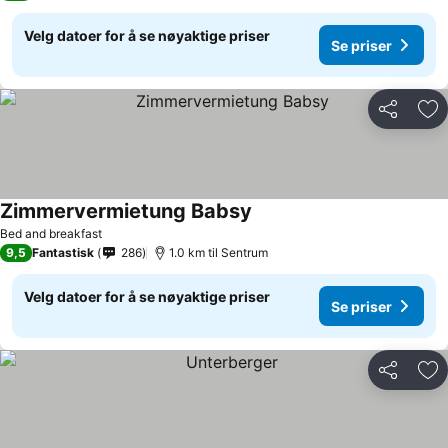
Velg datoer for å se nøyaktige priser
Se priser
Del
Leg
Zimmervermietung Babsy
Bed and breakfast
9,5
Fantastisk
286
1.0 km til Sentrum
Velg datoer for å se nøyaktige priser
Se priser
Del
Leg