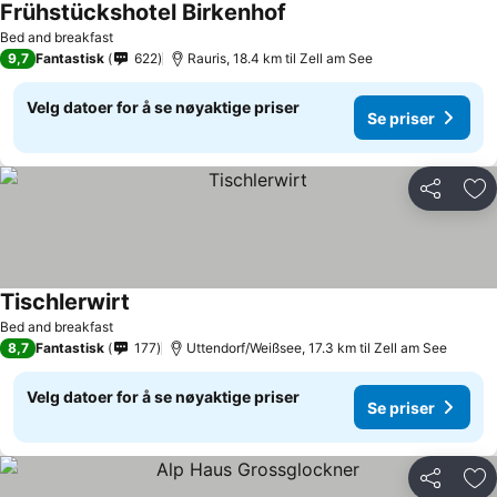
Frühstückshotel Birkenhof
Bed and breakfast
9,7
Fantastisk
622
Rauris, 18.4 km til Zell am See
Velg datoer for å se nøyaktige priser
Se priser
Del
Leg
Tischlerwirt
Bed and breakfast
8,7
Fantastisk
177
Uttendorf/Weißsee, 17.3 km til Zell am See
Velg datoer for å se nøyaktige priser
Se priser
Del
Leg