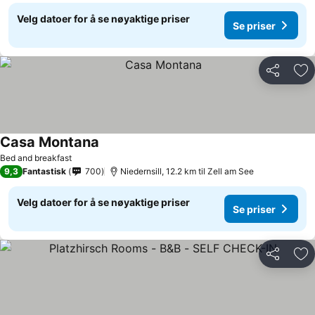
Velg datoer for å se nøyaktige priser
Se priser
Del
Leg
Casa Montana
Bed and breakfast
9,3
Fantastisk
700
Niedernsill, 12.2 km til Zell am See
Velg datoer for å se nøyaktige priser
Se priser
Del
Leg