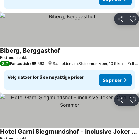
Del
Leg
Biberg, Berggasthof
Bed and breakfast
8,7
Fantastisk
563
Saalfelden am Steinernen Meer, 10.9 km til Zell am See
Velg datoer for å se nøyaktige priser
Se priser
Del
Leg
Hotel Garni Siegmundshof - inclusive Joker Card im Sommer
Bed and breakfast