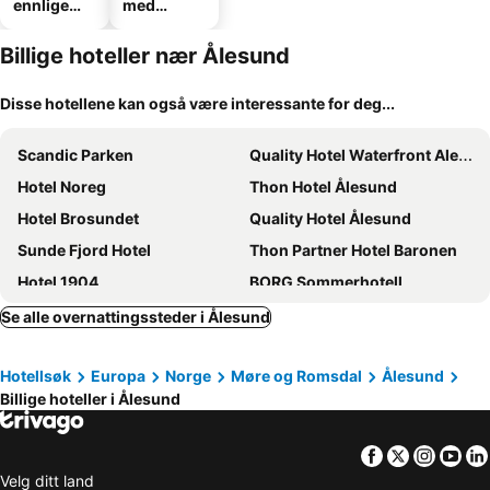
ennlige
med
hoteller
parkering
Billige hoteller nær Ålesund
Disse hotellene kan også være interessante for deg...
Scandic Parken
Quality Hotel Waterfront Alesund
Hotel Noreg
Thon Hotel Ålesund
Hotel Brosundet
Quality Hotel Ålesund
Sunde Fjord Hotel
Thon Partner Hotel Baronen
Hotel 1904
BORG Sommerhotell
Molja Fyr
Kirkegata 4
Se alle overnattingssteder i Ålesund
Systra Hotel Søvik
Aalesund Airport Hotel
Hotellsøk
Europa
Norge
Møre og Romsdal
Ålesund
Borg Bed & Breakfast
Vestavind hytter og rom AS
Billige hoteller i Ålesund
Sunde Fjord View, Easy And Cheap!
Facebook
Twitter
Insta
Yo
Velg ditt land