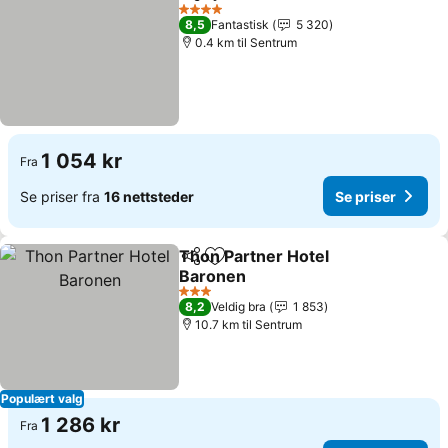
Del
Legg til i favoritter
Se priser
4 Stjerner
8,5
Fantastisk
5 320
0.4 km til Sentrum
1 054 kr
Fra
Se priser fra
16 nettsteder
Se priser
Thon Partner Hotel
Del
Legg til i favoritter
Baronen
Se priser
3 Stjerner
8,2
Veldig bra
1 853
10.7 km til Sentrum
Populært valg
1 286 kr
Fra