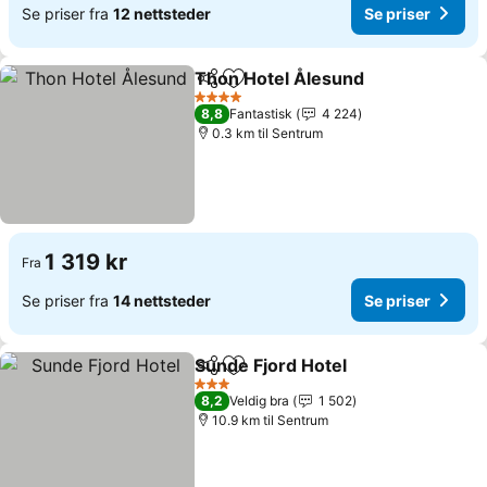
Se priser fra
12 nettsteder
Se priser
Thon Hotel Ålesund
Del
Legg til i favoritter
Se pri
4 Stjerner
8,8
Fantastisk
4 224
0.3 km til Sentrum
1 319 kr
Fra
Se priser fra
14 nettsteder
Se priser
Sunde Fjord Hotel
Del
Legg til i favoritter
Se prise
3 Stjerner
8,2
Veldig bra
1 502
10.9 km til Sentrum