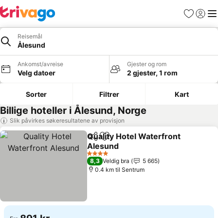
Favoritter
Logg i
Me
Reisemål
Ålesund
Ankomst/avreise
Gjester og rom
Velg datoer
2 gjester, 1 rom
Sorter
Filtrer
Kart
Billige hoteller i Ålesund, Norge
Slik påvirkes søkeresultatene av provisjon
Quality Hotel Waterfront
Del
Legg til i favoritter
Alesund
Se priser
4 Stjerner
8,3
Veldig bra
5 665
0.4 km til Sentrum