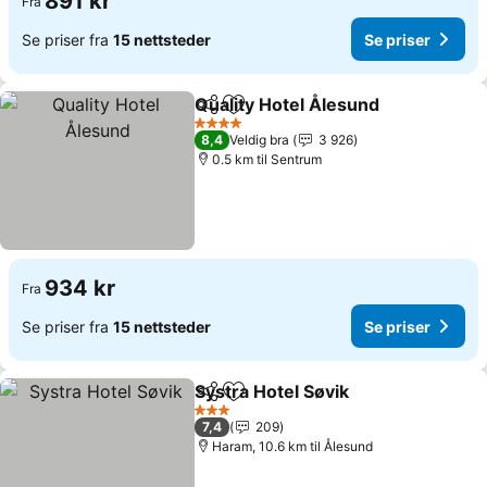
891 kr
Fra
Se priser fra
15 nettsteder
Se priser
Quality Hotel Ålesund
Del
Legg til i favoritter
Se p
4 Stjerner
8,4
Veldig bra
3 926
0.5 km til Sentrum
934 kr
Fra
Se priser fra
15 nettsteder
Se priser
Systra Hotel Søvik
Del
Legg til i favoritter
Se prise
3 Stjerner
7,4
209
Haram, 10.6 km til Ålesund