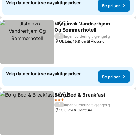
Velg datoer for å se nøyaktige priser
Se priser
Ulsteinvik Vandrerhjem
Del
Legg til i favoritter
Og Sommerhotell
Se priser
/
Ingen vurdering tilgjengelig
Ulstein, 19.8 km til Ålesund
Velg datoer for å se nøyaktige priser
Se priser
Borg Bed & Breakfast
Del
Legg til i favoritter
Se pr
3 Stjerner
/
Ingen vurdering tilgjengelig
13.0 km til Sentrum