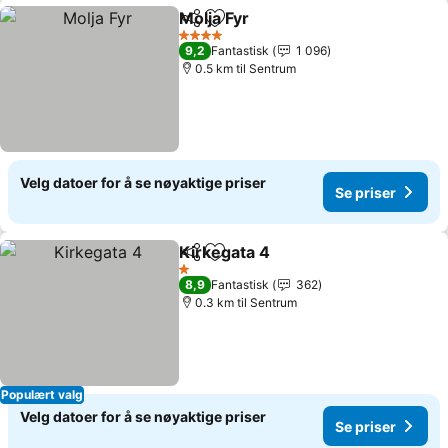
Molja Fyr
Del
Legg til i favoritter
Se priser
4 Stjerner
9,2
Fantastisk
1 096
0.5 km til Sentrum
Velg datoer for å se nøyaktige priser
Se priser
Kirkegata 4
Del
Legg til i favoritter
Se priser
1 Stjerner
8,9
Fantastisk
362
0.3 km til Sentrum
Populært valg
Velg datoer for å se nøyaktige priser
Se priser