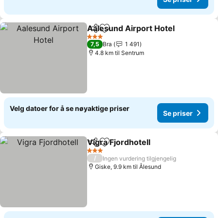
Aalesund Airport Hotel
Del
Legg til i favoritter
Se 
3 Stjerner
7,5
Bra
1 491
4.8 km til Sentrum
Velg datoer for å se nøyaktige priser
Se priser
Vigra Fjordhotell
Del
Legg til i favoritter
Se priser
3 Stjerner
/
Ingen vurdering tilgjengelig
Giske, 9.9 km til Ålesund