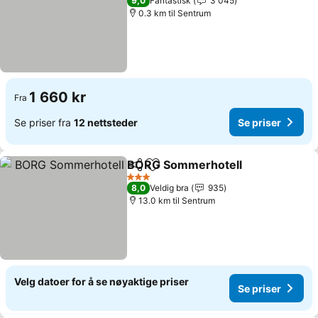
9,0
Fantastisk
3 045
0.3 km til Sentrum
1 660 kr
Fra
Se priser fra
12 nettsteder
Se priser
BORG Sommerhotell
Del
Legg til i favoritter
Se pr
3 Stjerner
8,0
Veldig bra
935
13.0 km til Sentrum
Velg datoer for å se nøyaktige priser
Se priser