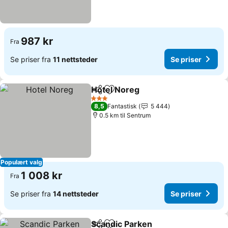
987 kr
Fra
Se priser fra
11 nettsteder
Se priser
Hotel Noreg
Del
Legg til i favoritter
Se priser
3 Stjerner
8,5
Fantastisk
5 444
0.5 km til Sentrum
Populært valg
1 008 kr
Fra
Se priser fra
14 nettsteder
Se priser
Scandic Parken