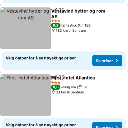
Vestavind hytter og rom
Del
Legg til i favoritter
AS
Se priser
3 Stjerner
9,2
Fantastisk
188
11.3 km til Sentrum
Velg datoer for å se nøyaktige priser
Se priser
First Hotel Atlantica
Del
Legg til i favoritter
Se pris
3 Stjerner
8,0
Veldig bra
51
0.1 km til Sentrum
Velg datoer for å se nøyaktige priser
Se priser