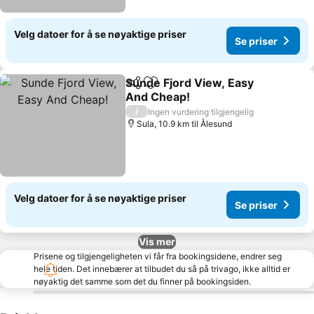
Velg datoer for å se nøyaktige priser
Se priser
Sunde Fjord View, Easy
Del
Legg til i favoritter
And Cheap!
Se priser
/
Ingen vurdering tilgjengelig
Sula, 10.9 km til Ålesund
Velg datoer for å se nøyaktige priser
Se priser
Vis mer
Prisene og tilgjengeligheten vi får fra bookingsidene, endrer seg
hele tiden. Det innebærer at tilbudet du så på trivago, ikke alltid er
nøyaktig det samme som det du finner på bookingsiden.