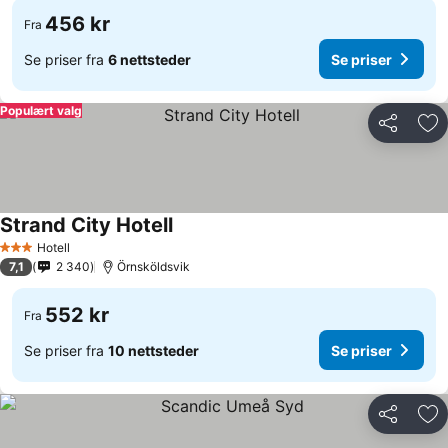
456 kr
Fra
Se priser fra
6 nettsteder
Se priser
Populært valg
Del
Leg
Strand City Hotell
Se priser
Hotell
3 Stjerner
7,1
2 340
Örnsköldsvik
552 kr
Fra
Se priser fra
10 nettsteder
Se priser
Del
Leg