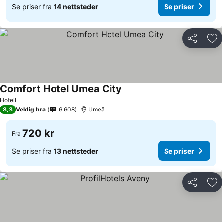
Se priser fra
14 nettsteder
Se priser
Del
Leg
Comfort Hotel Umea City
Se priser
Hotell
8,3
Veldig bra
6 608
Umeå
720 kr
Fra
Se priser fra
13 nettsteder
Se priser
Del
Leg