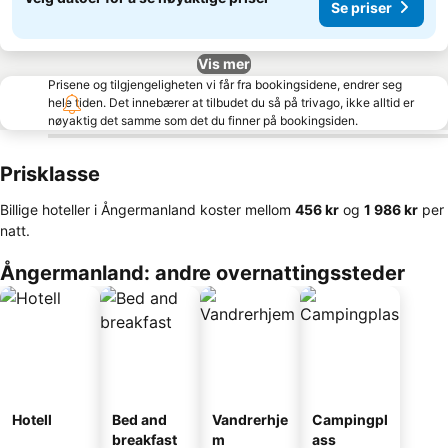
Se priser
Vis mer
Prisene og tilgjengeligheten vi får fra bookingsidene, endrer seg
hele tiden. Det innebærer at tilbudet du så på trivago, ikke alltid er
nøyaktig det samme som det du finner på bookingsiden.
Prisklasse
Billige hoteller i Ångermanland koster mellom
‎456 kr
og
‎1 986 kr
per
natt.
Ångermanland: andre overnattingssteder
Hotell
Bed and
Vandrerhje
Campingpl
breakfast
m
ass