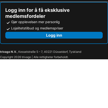
Hotel Vännäs
Övik Eventhotell
Logg inn for å få eksklusive
Björkuddens Hotell & Restaurang
Tullingsåsgården
medlemsfordeler
Hotell Höga Kusten
Gottfridsgarden
Gjør opplevelsen mer personlig
Elite Plaza Hotel
Norrfallsviken Hotell Och Konferens Vandrarhem
Lojalitetstilbud og medlemspriser
Logg inn
trivago N.V.
, Kesselstraße 5 – 7, 40221 Düsseldorf, Tyskland
Copyright 2026 trivago | Alle rettigheter forbeholdt.