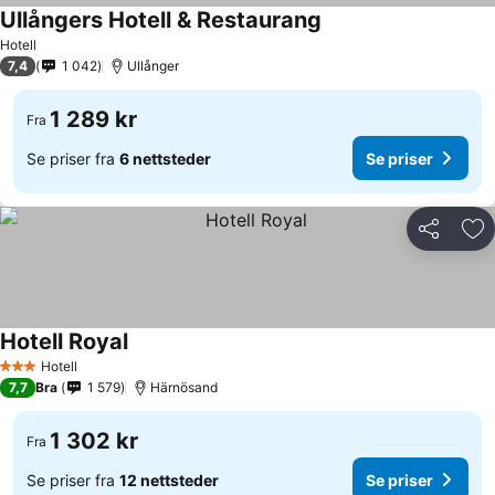
Ullångers Hotell & Restaurang
Se priser
Hotell
7,4
1 042
Ullånger
1 289 kr
Fra
Se priser fra
6 nettsteder
Se priser
Del
Leg
Hotell Royal
Se priser
Hotell
3 Stjerner
7,7
Bra
1 579
Härnösand
1 302 kr
Fra
Se priser fra
12 nettsteder
Se priser