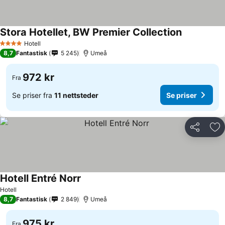
Stora Hotellet, BW Premier Collection
Se priser
Hotell
4 Stjerner
8,7
Fantastisk
5 245
Umeå
972 kr
Fra
Se priser fra
11 nettsteder
Se priser
Del
Leg
Hotell Entré Norr
Se priser
Hotell
8,7
Fantastisk
2 849
Umeå
975 kr
Fra