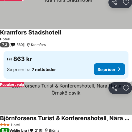
Del
Leg
Kramfors Stadshotell
Se priser
Hotell
7,3
560
Kramfors
863 kr
Fra
Se priser fra
7 nettsteder
Se priser
Populært valg
Del
Leg
Björnforsens Turist & Konferenshotell, Nära Husum, Örnsköldsvik
Se priser
Hotell
3 Stjerner
8,2
Veldig bra
219
Björna