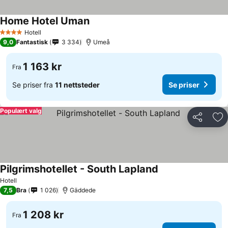
Home Hotel Uman
Se priser
Hotell
4 Stjerner
9,0
Fantastisk
3 334
Umeå
1 163 kr
Fra
Se priser fra
11 nettsteder
Se priser
Populært valg
Del
Leg
Pilgrimshotellet - South Lapland
Se priser
Hotell
7,5
Bra
1 026
Gäddede
1 208 kr
Fra