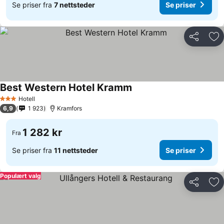
Se priser fra
7 nettsteder
Se priser
Del
Leg
Best Western Hotel Kramm
Se priser
Hotell
3 Stjerner
6,9
1 923
Kramfors
1 282 kr
Fra
Se priser fra
11 nettsteder
Se priser
Populært valg
Del
Leg