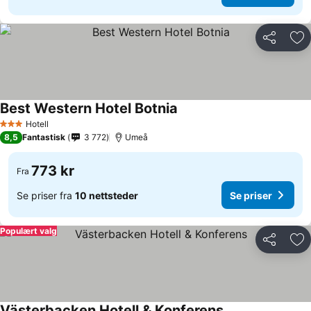
Del
Leg
Best Western Hotel Botnia
Se priser
Hotell
3 Stjerner
8,5
Fantastisk
3 772
Umeå
773 kr
Fra
Se priser fra
10 nettsteder
Se priser
Populært valg
Del
Leg
Västerbacken Hotell & Konferens