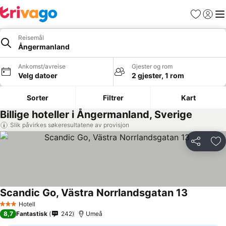
Favoritter
Logg i
Me
Reisemål
Ångermanland
Ankomst/avreise
Gjester og rom
Velg datoer
2 gjester, 1 rom
Sorter
Filtrer
Kart
Billige hoteller i Ångermanland, Sverige
Slik påvirkes søkeresultatene av provisjon
Del
Leg
Scandic Go, Västra Norrlandsgatan 13
Se priser
Hotell
3 Stjerner
8,7
Fantastisk
242
Umeå