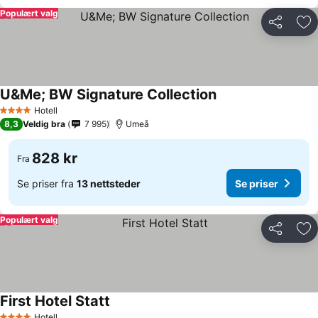
Populært valg
Del
Leg
U&Me; BW Signature Collection
Se priser
Hotell
4 Stjerner
8,3
Veldig bra
7 995
Umeå
828 kr
Fra
Se priser fra
13 nettsteder
Se priser
Populært valg
Del
Leg
First Hotel Statt
Se priser
Hotell