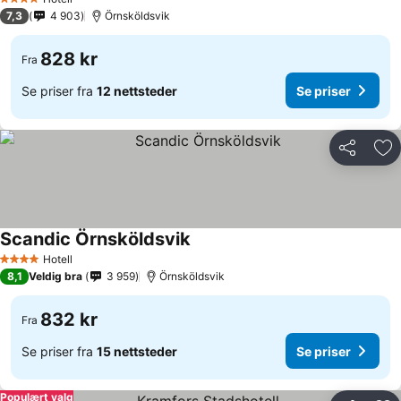
4 Stjerner
7,3
4 903
Örnsköldsvik
828 kr
Fra
Se priser fra
12 nettsteder
Se priser
Del
Leg
Scandic Örnsköldsvik
Se priser
Hotell
4 Stjerner
8,1
Veldig bra
3 959
Örnsköldsvik
832 kr
Fra
Se priser fra
15 nettsteder
Se priser
Populært valg