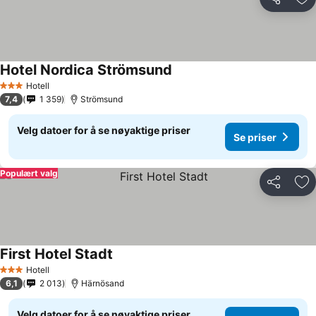
Del
Leg
Hotel Nordica Strömsund
Se priser
Hotell
3 Stjerner
7,4
1 359
Strömsund
Velg datoer for å se nøyaktige priser
Se priser
Populært valg
Del
Leg
First Hotel Stadt
Se priser
Hotell
3 Stjerner
6,1
2 013
Härnösand
Velg datoer for å se nøyaktige priser