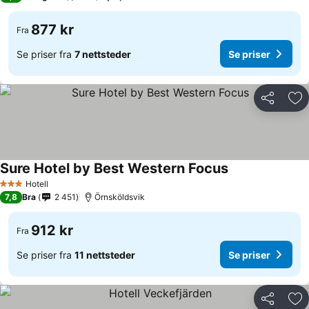
877 kr
Fra
Se priser fra
7 nettsteder
Se priser
Del
Leg
Sure Hotel by Best Western Focus
Se priser
Hotell
3 Stjerner
7,8
Bra
2 451
Örnsköldsvik
912 kr
Fra
Se priser fra
11 nettsteder
Se priser
Del
Leg