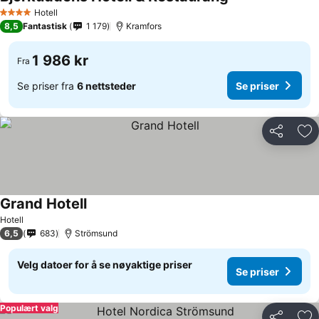
Se priser
Hotell
4 Stjerner
8,5
Fantastisk
1 179
Kramfors
1 986 kr
Fra
Se priser fra
6 nettsteder
Se priser
Del
Leg
Grand Hotell
Se priser
Hotell
6,5
683
Strömsund
Velg datoer for å se nøyaktige priser
Se priser
Populært valg