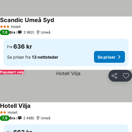
Scandic Umeå Syd
Se priser
Hotell
3 Stjerner
7,8
Bra
3 982
Umeå
636 kr
Fra
Se priser fra
13 nettsteder
Se priser
Populært valg
Del
Leg
Hotell Vilja
Se priser
Hotell
2 Stjerner
7,9
Bra
2 488
Umeå