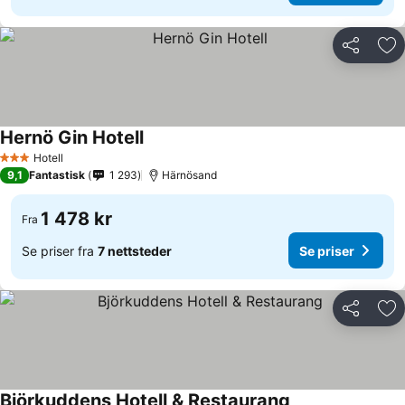
Del
Leg
Hernö Gin Hotell
Se priser
Hotell
3 Stjerner
9,1
Fantastisk
1 293
Härnösand
1 478 kr
Fra
Se priser fra
7 nettsteder
Se priser
Del
Leg
Björkuddens Hotell & Restaurang