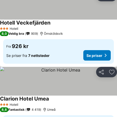
Hotell Veckefjärden
Se priser
Hotell
3 Stjerner
8,0
Veldig bra
909
Örnsköldsvik
926 kr
Fra
Se priser fra
7 nettsteder
Se priser
Del
Leg
Clarion Hotel Umea
Se priser
Hotell
3 Stjerner
8,8
Fantastisk
4 419
Umeå