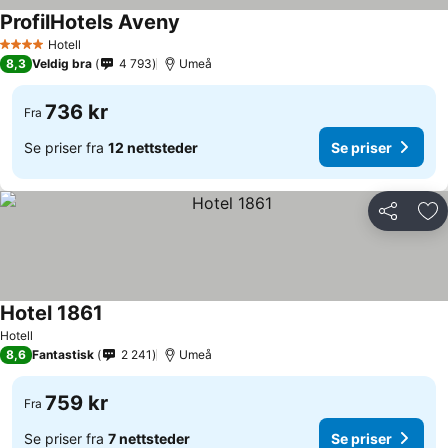
ProfilHotels Aveny
Se priser
Hotell
4 Stjerner
8,3
Veldig bra
4 793
Umeå
736 kr
Fra
Se priser fra
12 nettsteder
Se priser
Del
Leg
Hotel 1861
Se priser
Hotell
8,6
Fantastisk
2 241
Umeå
759 kr
Fra
Se priser fra
7 nettsteder
Se priser