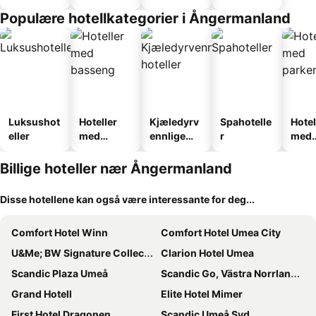
Populære hotellkategorier i Ångermanland
Luksushot
Hoteller
Kjæledyrv
Spahotelle
Hotel
eller
med
ennlige
r
med
basseng
hoteller
park
Billige hoteller nær Ångermanland
Disse hotellene kan også være interessante for deg...
Comfort Hotel Winn
Comfort Hotel Umea City
U&Me; BW Signature Collection
Clarion Hotel Umea
Scandic Plaza Umeå
Scandic Go, Västra Norrlandsgatan 13
Grand Hotell
Elite Hotel Mimer
First Hotel Dragonen
Scandic Umeå Syd