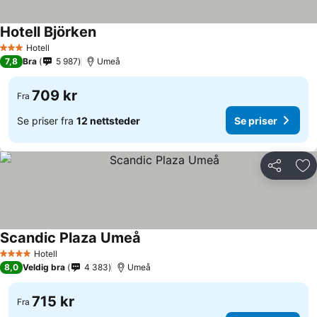
Hotell Björken
Se priser
Hotell
3 Stjerner
7,8
Bra
5 987
Umeå
709 kr
Fra
Se priser fra
12 nettsteder
Se priser
Del
Leg
Scandic Plaza Umeå
Se priser
Hotell
4 Stjerner
8,0
Veldig bra
4 383
Umeå
715 kr
Fra