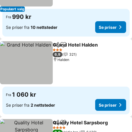
Populært valg
990 kr
Fra
Se priser fra
10 nettsteder
Se priser
Grand Hotel Halden
Del
Legg til i favoritter
3 Stjerner
6,9
321
Halden
1 060 kr
Fra
Se priser fra
2 nettsteder
Se priser
Quality Hotel Sarpsborg
Del
Legg til i favoritter
4 Stjerner