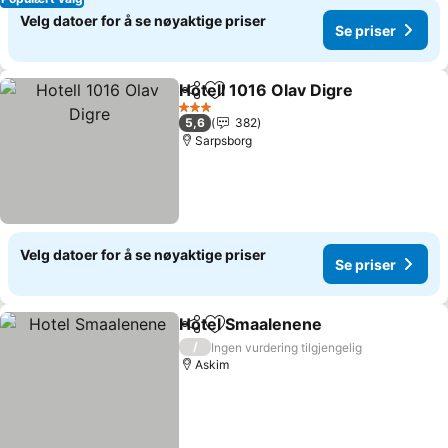
Velg datoer for å se nøyaktige priser
Se priser
Hotell 1016 Olav Digre
Del
Legg til i favoritter
3 Stjerner
5,6
382
Sarpsborg
Velg datoer for å se nøyaktige priser
Se priser
Hotel Smaalenene
Del
Legg til i favoritter
/
Ingen vurdering tilgjengelig
Askim