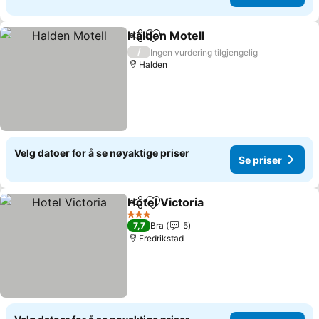
Halden Motell
Del
Legg til i favoritter
/
Ingen vurdering tilgjengelig
Halden
Velg datoer for å se nøyaktige priser
Se priser
Hotel Victoria
Del
Legg til i favoritter
3 Stjerner
7,7
Bra
5
Fredrikstad