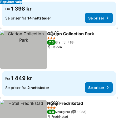
Populært valg
1 398 kr
Fra
Se priser fra
14 nettsteder
Se priser
Clarion Collection Park
Del
Legg til i favoritter
3 Stjerner
7,5
Bra
488
Halden
1 449 kr
Fra
Se priser fra
2 nettsteder
Se priser
Hotel Fredrikstad
Del
Legg til i favoritter
3 Stjerner
8,0
Veldig bra
1 983
Fredrikstad