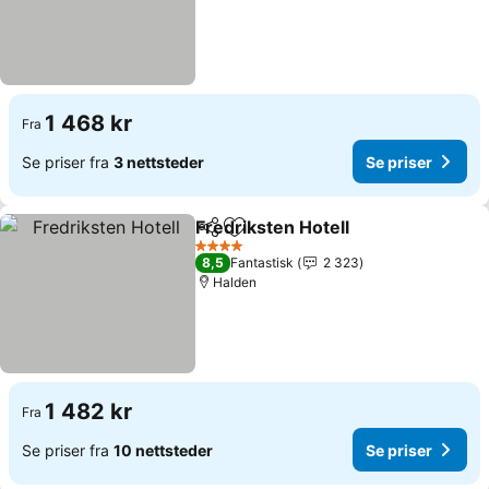
1 468 kr
Fra
Se priser fra
3 nettsteder
Se priser
Fredriksten Hotell
Del
Legg til i favoritter
4 Stjerner
8,5
Fantastisk
2 323
Halden
1 482 kr
Fra
Se priser fra
10 nettsteder
Se priser