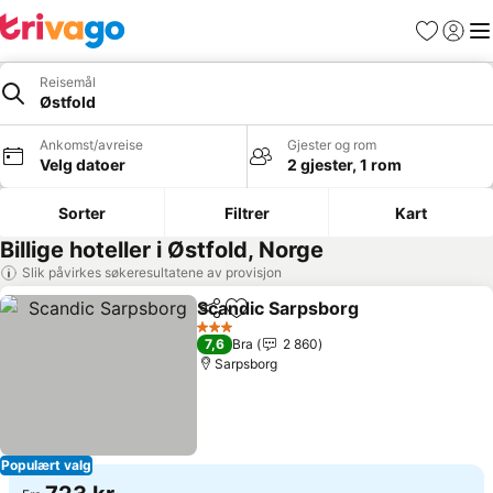
Favoritter
Logg i
Me
Reisemål
Østfold
Ankomst/avreise
Gjester og rom
Velg datoer
2 gjester, 1 rom
Sorter
Filtrer
Kart
Billige hoteller i Østfold, Norge
Slik påvirkes søkeresultatene av provisjon
Scandic Sarpsborg
Del
Legg til i favoritter
3 Stjerner
7,6
Bra
2 860
Sarpsborg
Populært valg