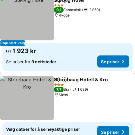
Støtvig Hotel
Del
Legg til i favoritter
3 Stjerner
9,1
Fantastisk
2 860
Rygge
Populært valg
1 923 kr
Fra
Se priser fra
9 nettsteder
Se priser
Storebaug Hotell & Kro
Del
Legg til i favoritter
3 Stjerner
7,7
Bra
1 639
Moss
Velg datoer for å se nøyaktige priser
Se priser