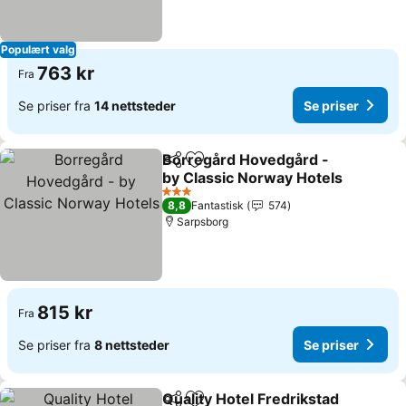
Populært valg
763 kr
Fra
Se priser fra
14 nettsteder
Se priser
Borregård Hovedgård -
Del
Legg til i favoritter
by Classic Norway Hotels
3 Stjerner
8,8
Fantastisk
574
Sarpsborg
815 kr
Fra
Se priser fra
8 nettsteder
Se priser
Quality Hotel Fredrikstad