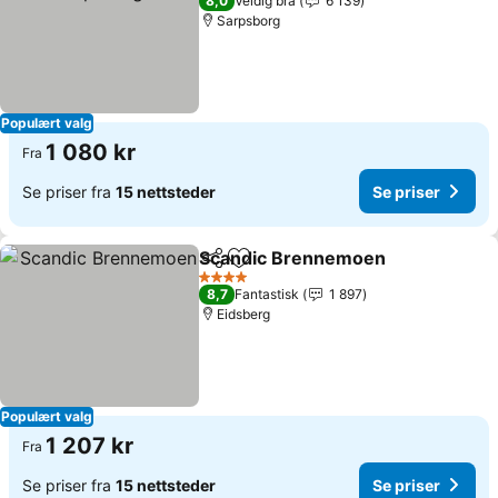
8,0
Veldig bra
6 139
Sarpsborg
Populært valg
1 080 kr
Fra
Se priser fra
15 nettsteder
Se priser
Scandic Brennemoen
Del
Legg til i favoritter
4 Stjerner
8,7
Fantastisk
1 897
Eidsberg
Populært valg
1 207 kr
Fra
Se priser fra
15 nettsteder
Se priser