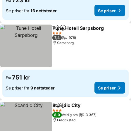
723 kr
Fra
Se priser fra
16 nettsteder
Se priser
Tune Hotell Sarpsborg
Del
Legg til i favoritter
3 Stjerner
7,4
976
Sarpsborg
751 kr
Fra
Se priser fra
9 nettsteder
Se priser
Scandic City
Del
Legg til i favoritter
3 Stjerner
8,0
Veldig bra
3 367
Fredrikstad