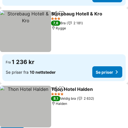
Storebaug Hotell & Kro
Del
Legg til i favoritter
3 Stjerner
7,8
Bra
2 181
Rygge
1 236 kr
Fra
Se priser fra
10 nettsteder
Se priser
Thon Hotel Halden
Del
Legg til i favoritter
4 Stjerner
8,1
Veldig bra
2 632
Halden