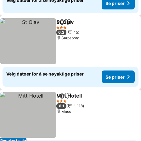
Velg datoer for å se nøyaktige priser
Se priser
St Olav
Del
Legg til i favoritter
3 Stjerner
6,2
15
Sarpsborg
Velg datoer for å se nøyaktige priser
Se priser
Mitt Hotell
Del
Legg til i favoritter
3 Stjerner
6,1
1 118
Moss
Populært valg