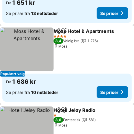
1 651 kr
Fra
Se priser fra
13 nettsteder
Se priser
Moss Hotel & Apartments
Del
Legg til i favoritter
4 Stjerner
8,4
Veldig bra
1 276
Moss
Populært valg
1 686 kr
Fra
Se priser fra
10 nettsteder
Se priser
Hotell Jeløy Radio
Del
Legg til i favoritter
1 Stjerner
8,6
Fantastisk
581
Moss