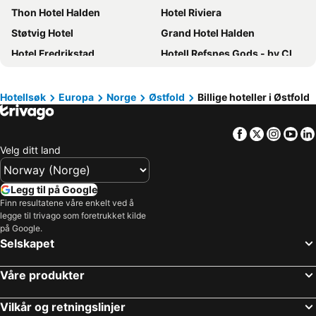
Thon Hotel Halden
Hotel Riviera
Støtvig Hotel
Grand Hotel Halden
Hotel Fredrikstad
Hotell Refsnes Gods - by Classic Norway Hotels
Fredriksten Hotell
Scandic Brennemoen
Home Hotel Park
Tune Hotell Sarpsborg
Hotellsøk
Europa
Norge
Østfold
Billige hoteller i Østfold
Gamlebyen Hotell - Fredrikstad
Moss Hotel & Apartments
Facebook
Twitter
Insta
Yo
Borregård Hovedgård - by Classic Norway Hotels
Halden Grand hotell
Velg ditt land
Hotel Victoria
Storebaug Hotell & Kro
Mitt Hotell
Clarion Collection Park
Legg til på Google
Hotell Jeløy Radio
Storebaug Hotell & Kro
Finn resultatene våre enkelt ved å
legge til trivago som foretrukket kilde
Motel & Camping Fredrikstad
Halden Motell
på Google.
St Olav
Hotell 1016 Olav Digre
Selskapet
Våre produkter
Vilkår og retningslinjer