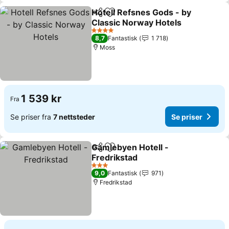
Hotell Refsnes Gods - by
Del
Legg til i favoritter
Classic Norway Hotels
4 Stjerner
8,7
Fantastisk
1 718
Moss
1 539 kr
Fra
Se priser fra
7 nettsteder
Se priser
Gamlebyen Hotell -
Del
Legg til i favoritter
Fredrikstad
3 Stjerner
9,0
Fantastisk
971
Fredrikstad