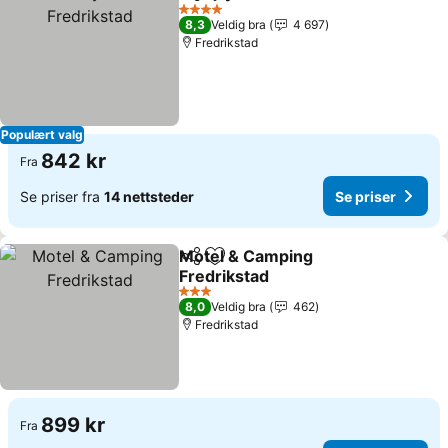
Del
Legg til i favoritter
4 Stjerner
8,3
Veldig bra
4 697
Fredrikstad
Populært valg
842 kr
Fra
Se priser fra
14 nettsteder
Se priser
Motel & Camping
Del
Legg til i favoritter
Fredrikstad
3 Stjerner
8,0
Veldig bra
462
Fredrikstad
899 kr
Fra