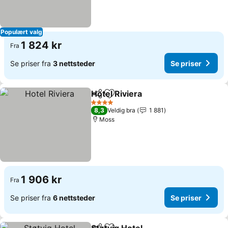
Populært valg
1 824 kr
Fra
Se priser fra
3 nettsteder
Se priser
Hotel Riviera
Del
Legg til i favoritter
4 Stjerner
8,3
Veldig bra
1 881
Moss
1 906 kr
Fra
Se priser fra
6 nettsteder
Se priser