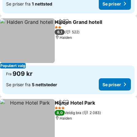
Se priser fra
1 nettsted
Se priser
Halden Grand hotell
Del
Legg til i favoritter
2 Stjerner
6,1
522
Halden
Populært valg
909 kr
Fra
Se priser fra
5 nettsteder
Se priser
Home Hotel Park
Del
Legg til i favoritter
3 Stjerner
8,0
Veldig bra
2 083
Halden