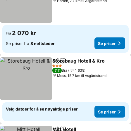
Horten, 7.7 km til Åsgårdstrand
2 070 kr
Fra
Se priser fra
8 nettsteder
Se priser
Storebaug Hotell & Kro
Del
Legg til i favoritter
Se 
3 Stjerner
7,7
Bra
1 639
Moss, 15.7 km til Åsgårdstrand
Velg datoer for å se nøyaktige priser
Se priser
Mitt Hotell