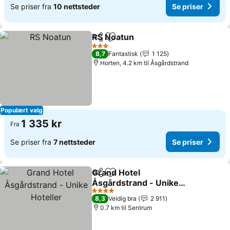
Se priser fra
10 nettsteder
Se priser
RS Noatun
Del
Legg til i favoritter
Se priser
3 Stjerner
8,7
Fantastisk
1 125
Horten, 4.2 km til Åsgårdstrand
Populært valg
1 335 kr
Fra
Se priser fra
7 nettsteder
Se priser
Grand Hotel
Del
Legg til i favoritter
Åsgårdstrand - Unike
Hoteller
Se priser
4 Stjerner
8,3
Veldig bra
2 911
0.7 km til Sentrum