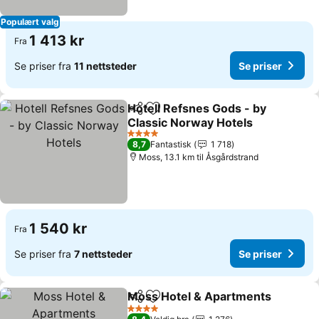
Populært valg
1 413 kr
Fra
Se priser fra
11 nettsteder
Se priser
Hotell Refsnes Gods - by
Del
Legg til i favoritter
Classic Norway Hotels
Se priser
4 Stjerner
8,7
Fantastisk
1 718
Moss, 13.1 km til Åsgårdstrand
1 540 kr
Fra
Se priser fra
7 nettsteder
Se priser
Moss Hotel & Apartments
Del
Legg til i favoritter
4 Stjerner