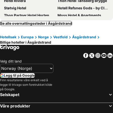
Hotel Riviera
Thon Hotel Tønsberg Brygge
Støtvig Hotel
Hotell Refsnes Gods - by Classic Norway Hotels
Thon Partner Hotel Horten
Moss Hotel & Apartments
RS Noatun
Storebaug Hotell & Kro
Se alle overnattingssteder i Åsgårdstrand
Mitt Hotell
Hotell Karljohansvern, Sjømilitære Samfund
Hotellsøk
Europa
Norge
Vestfold
Åsgårdstrand
Hotell Jeløy Radio
Storebaug Hotell & Kro
Billige hoteller i Åsgårdstrand
E18rom Motell
Facebook
Twitter
Insta
Yo
Velg ditt land
Legg til på Google
Finn resultatene våre enkelt ved å
legge til trivago som foretrukket kilde
på Google.
Selskapet
Våre produkter