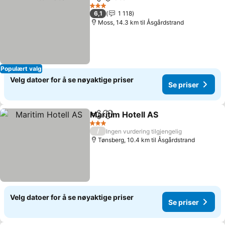
Del
Legg til i favoritter
Se priser
3 Stjerner
6,1
1 118
Moss, 14.3 km til Åsgårdstrand
Populært valg
Velg datoer for å se nøyaktige priser
Se priser
Maritim Hotell AS
Del
Legg til i favoritter
Se priser
3 Stjerner
/
Ingen vurdering tilgjengelig
Tønsberg, 10.4 km til Åsgårdstrand
Velg datoer for å se nøyaktige priser
Se priser