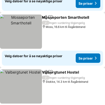
Velg datoer for å se nøyaktige priser
Se priser
Mosseporten Smarthotell
Del
Legg til i favoritter
/
Ingen vurdering tilgjengelig
Moss, 16.6 km til Åsgårdstrand
Velg datoer for å se nøyaktige priser
Se priser
Valbergtunet Hostel
Del
Legg til i favoritter
Se pri
/
Ingen vurdering tilgjengelig
Stokke, 14.3 km til Åsgårdstrand