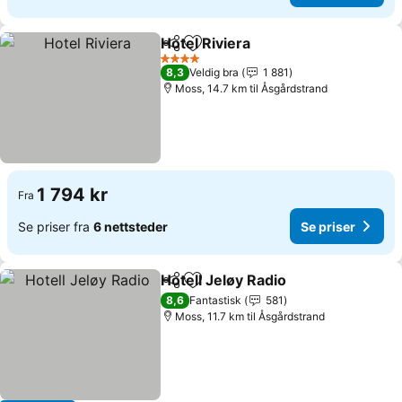
Hotel Riviera
Del
Legg til i favoritter
Se priser
4 Stjerner
8,3
Veldig bra
1 881
Moss, 14.7 km til Åsgårdstrand
1 794 kr
Fra
Se priser fra
6 nettsteder
Se priser
Hotell Jeløy Radio
Del
Legg til i favoritter
Se prise
8,6
Fantastisk
581
Moss, 11.7 km til Åsgårdstrand