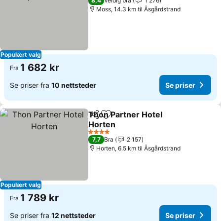
8,4
Veldig bra
1 276
Moss, 14.3 km til Åsgårdstrand
Populært valg
1 682 kr
Fra
Se priser fra
10 nettsteder
Se priser
Thon Partner Hotel
Del
Legg til i favoritter
Horten
Se priser
4 Stjerner
7,7
Bra
2 157
Horten, 6.5 km til Åsgårdstrand
Populært valg
1 789 kr
Fra
Se priser fra
12 nettsteder
Se priser