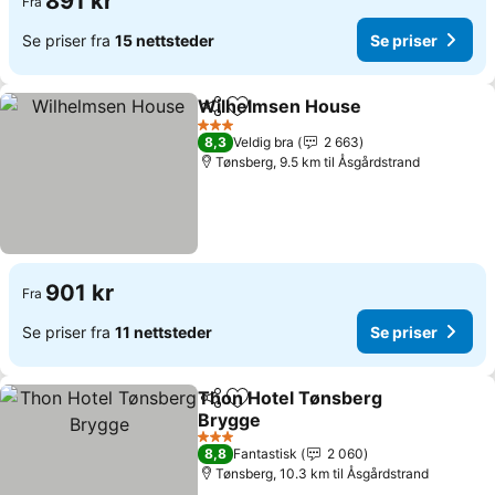
891 kr
Fra
Se priser fra
15 nettsteder
Se priser
Wilhelmsen House
Del
Legg til i favoritter
Se pris
3 Stjerner
8,3
Veldig bra
2 663
Tønsberg, 9.5 km til Åsgårdstrand
901 kr
Fra
Se priser fra
11 nettsteder
Se priser
Thon Hotel Tønsberg
Del
Legg til i favoritter
Brygge
Se priser
3 Stjerner
8,8
Fantastisk
2 060
Tønsberg, 10.3 km til Åsgårdstrand