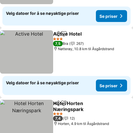
Velg datoer for å se nøyaktige priser
Se priser
Active Hotel
Del
Legg til i favoritter
Se priser
3 Stjerner
7,5
Bra
267
Nøtterøy, 10.8 km til Åsgårdstrand
Velg datoer for å se nøyaktige priser
Se priser
Hotel Horten
Del
Legg til i favoritter
Næringspark
Se priser
3 Stjerner
7,4
12
Horten, 4.9 km til Åsgårdstrand