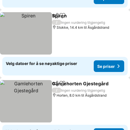
Spiren
Del
Legg til i favoritter
Se priser
/
Ingen vurdering tilgjengelig
Stokke, 14.4 km til Åsgårdstrand
Velg datoer for å se nøyaktige priser
Se priser
Gamlehorten Gjestegård
Del
Legg til i favoritter
S
/
Ingen vurdering tilgjengelig
Horten, 8.0 km til Åsgårdstrand