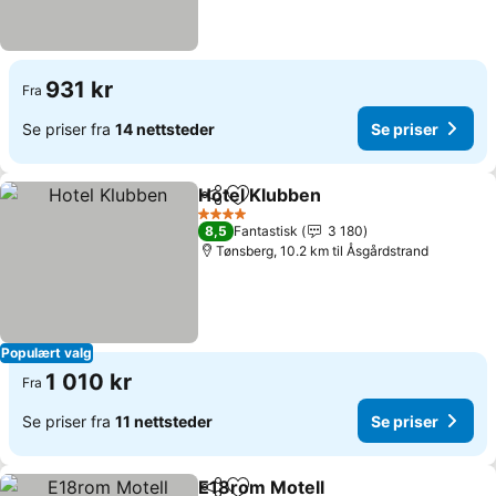
931 kr
Fra
Se priser fra
14 nettsteder
Se priser
Hotel Klubben
Del
Legg til i favoritter
Se priser
4 Stjerner
8,5
Fantastisk
3 180
Tønsberg, 10.2 km til Åsgårdstrand
Populært valg
1 010 kr
Fra
Se priser fra
11 nettsteder
Se priser
E18rom Motell