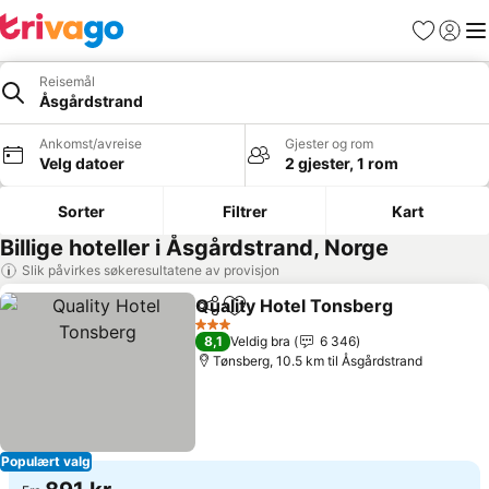
Favoritter
Logg i
Me
Reisemål
Åsgårdstrand
Ankomst/avreise
Gjester og rom
Velg datoer
2 gjester, 1 rom
Sorter
Filtrer
Kart
Billige hoteller i Åsgårdstrand, Norge
Slik påvirkes søkeresultatene av provisjon
Quality Hotel Tonsberg
Del
Legg til i favoritter
Se 
3 Stjerner
8,1
Veldig bra
6 346
Tønsberg, 10.5 km til Åsgårdstrand
Populært valg