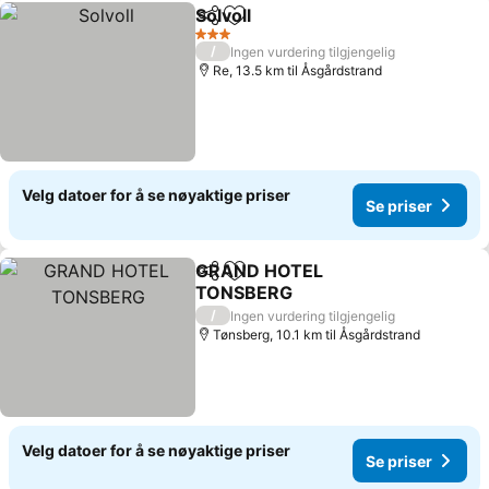
Solvoll
Del
Legg til i favoritter
Se priser
3 Stjerner
/
Ingen vurdering tilgjengelig
Re, 13.5 km til Åsgårdstrand
Velg datoer for å se nøyaktige priser
Se priser
GRAND HOTEL
Del
Legg til i favoritter
TONSBERG
Se priser
/
Ingen vurdering tilgjengelig
Tønsberg, 10.1 km til Åsgårdstrand
Velg datoer for å se nøyaktige priser
Se priser