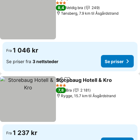
Del
Legg til i favoritter
Se priser
3 Stjerner
8,4
Veldig bra
249
Tønsberg, 7.9 km til Åsgårdstrand
1 046 kr
Fra
Se priser fra
3 nettsteder
Se priser
Storebaug Hotell & Kro
Del
Legg til i favoritter
Se 
3 Stjerner
7,8
Bra
2 181
Rygge, 15.7 km til Åsgårdstrand
1 237 kr
Fra