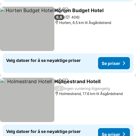
Horten Budget Hotel
Del
Legg til i favoritter
Se pr
6,6
406
Horten, 6.5 km til Åsgårdstrand
Velg datoer for å se nøyaktige priser
Se priser
Holmestrand Hotell
Del
Legg til i favoritter
Se pris
/
Ingen vurdering tilgjengelig
Holmestrand, 17.6 km til Åsgårdstrand
Velg datoer for å se nøyaktige priser
Se priser