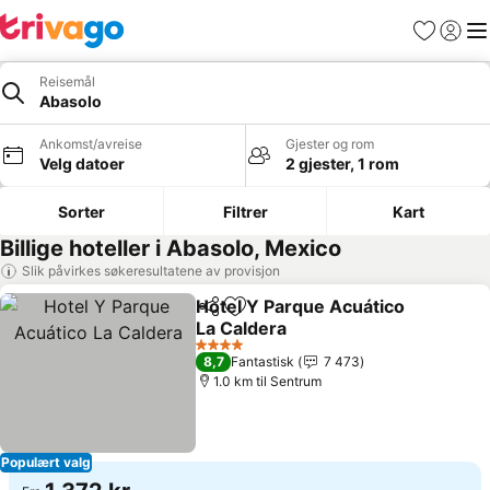
Favoritter
Logg i
Me
Reisemål
Abasolo
Ankomst/avreise
Gjester og rom
Velg datoer
2 gjester, 1 rom
Sorter
Filtrer
Kart
Billige hoteller i Abasolo, Mexico
Slik påvirkes søkeresultatene av provisjon
Hotel Y Parque Acuático
Del
Legg til i favoritter
La Caldera
Se priser
4 Stjerner
8,7
Fantastisk
7 473
1.0 km til Sentrum
Populært valg