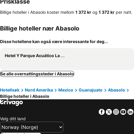
Prisklasse
Billige hoteller i Abasolo koster mellom
‎1 372 kr
og
‎1 372 kr
per natt.
Billige hoteller nær Abasolo
Disse hotellene kan også være interessante for deg...
Hotel Y Parque Acuático La Caldera
Se alle overnattingssteder i Abasolo
Hotellsøk
Nord Amerika
Mexico
Guanajuato
Abasolo
Billige hoteller i Abasolo
Facebook
Twitter
Insta
Yo
Velg ditt land