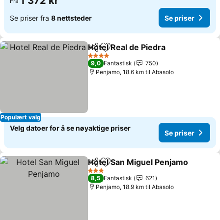
1 372 kr
Fra
Se priser fra
8 nettsteder
Se priser
Hotel Real de Piedra
Del
Legg til i favoritter
Se pri
4 Stjerner
9,0
Fantastisk
750
Penjamo, 18.6 km til Abasolo
Populært valg
Velg datoer for å se nøyaktige priser
Se priser
Hotel San Miguel Penjamo
Del
Legg til i favoritter
3 Stjerner
8,5
Fantastisk
621
Penjamo, 18.9 km til Abasolo