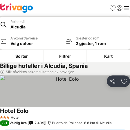
Favoritter
Logg i
Me
Reisemål
Alcudia
Ankomst/avreise
Gjester og rom
Velg datoer
2 gjester, 1 rom
Sorter
Filtrer
Kart
Billige hoteller i Alcudia, Spania
Slik påvirkes søkeresultatene av provisjon
Del
Leg
Hotel Eolo
Hotell
3 Stjerner
8,1
Veldig bra
2 439
Puerto de Pollensa, 6.8 km til Alcudia