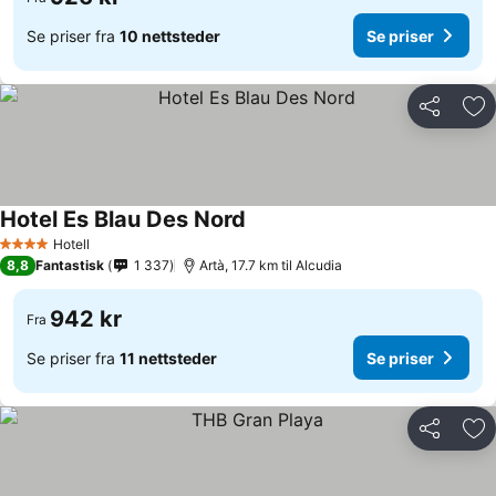
Se priser fra
10 nettsteder
Se priser
Del
Leg
Hotel Es Blau Des Nord
Hotell
4 Stjerner
8,8
Fantastisk
1 337
Artà, 17.7 km til Alcudia
942 kr
Fra
Se priser fra
11 nettsteder
Se priser
Del
Leg