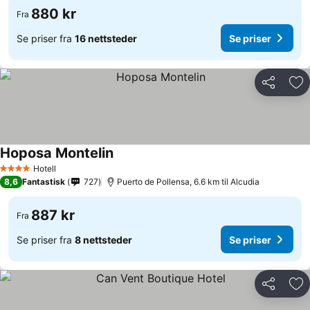
880 kr
Fra
Se priser fra
16 nettsteder
Se priser
Del
Leg
Hoposa Montelin
Hotell
4 Stjerner
8,6
Fantastisk
727
Puerto de Pollensa, 6.6 km til Alcudia
887 kr
Fra
Se priser fra
8 nettsteder
Se priser
Del
Leg