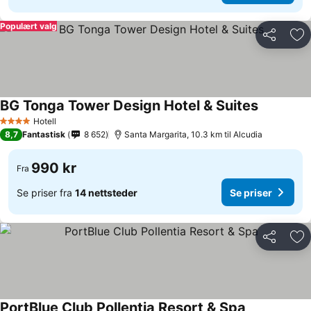
Populært valg
Del
Leg
BG Tonga Tower Design Hotel & Suites
Hotell
4 Stjerner
8,7
Fantastisk
8 652
Santa Margarita, 10.3 km til Alcudia
990 kr
Fra
Se priser fra
14 nettsteder
Se priser
Del
Leg
PortBlue Club Pollentia Resort & Spa