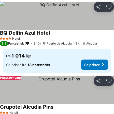
Del
Leg
BQ Delfín Azul Hotel
Hotell
4 Stjerner
8,6
Fantastisk
4 340
Puerto de Alcudia, 1.9 km til Alcudia
1 014 kr
Fra
Se priser fra
13 nettsteder
Se priser
Populært valg
Del
Leg
Grupotel Alcudia Pins
Hotell