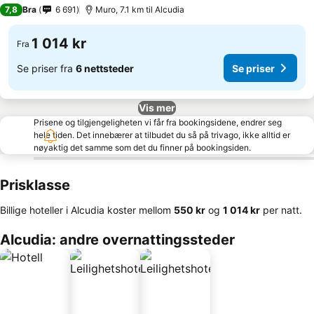
3 Stjerner
7,8
Bra
6 691
Muro, 7.1 km til Alcudia
1 014 kr
Fra
Se priser fra
6 nettsteder
Se priser
Vis mer
Prisene og tilgjengeligheten vi får fra bookingsidene, endrer seg
hele tiden. Det innebærer at tilbudet du så på trivago, ikke alltid er
nøyaktig det samme som det du finner på bookingsiden.
Prisklasse
Billige hoteller i Alcudia koster mellom
‎550 kr
og
‎1 014 kr
per natt.
Alcudia: andre overnattingssteder