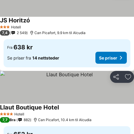
JS Horitzó
Hotell
3 Stjerner
7,4
2 549
Can Picafort, 9.9 km til Alcudia
638 kr
Fra
Se priser fra
14 nettsteder
Se priser
Del
Leg
Llaut Boutique Hotel
Hotell
4 Stjerner
7,7
Bra
882
Can Picafort, 10.4 km til Alcudia