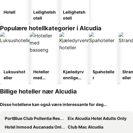
Hotell
Leilighetsh
Leilighetsh
otell
otell
Populære hotellkategorier i Alcudia
Luksushot
Hoteller
Kjæledyrv
Spahotelle
Stra
eller
med
ennlige
r
eller
basseng
hoteller
Billige hoteller nær Alcudia
Disse hotellene kan også være interessante for deg...
PortBlue Club Pollentia Resort & Spa
Eix Alcudia Hotel Adults Only
Hotel Inmood Aucanada Only Adults +16
Club Mac Alcudia