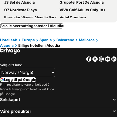
JS Sol de Alcudia
Grupotel Port De Alcudia
O7 Nordeste Playa
VIVA Golf Adults Only 18+
Iberostar Waves Alcudia Park
Hotel Condesa
Iberostar Waves Ciudad Blanca
INNSiDE by Meliá Alcudia
Se alle overnattingssteder i Alcudia
BQ Delfín Azul Hotel
Grupotel Maritimo
Hotellsøk
Europa
Spania
Balearene
Mallorca
Cabot Pollensa Park Spa
Globales Condes de Alcudia
Alcudia
Billige hoteller i Alcudia
THB Bamboo Alcudia
Alcanada Golf Hotel
Sofia Alcudia Beach
Alua Boccaccio
Facebook
Twitter
Insta
Yo
JS Alcudi Mar
Iberostar Waves Playa de Muro
Velg ditt land
Eix Platja Daurada Hotel & Spa
Botel Alcudiamar Club
TUI BLUE Alcudia Pins
Prinsotel La Dorada
Legg til på Google
Finn resultatene våre enkelt ved å
BQ Can Picafort Hotel
Las Gaviotas Suites Hotel
legge til trivago som foretrukket kilde
Iberostar Selection Playa de Muro Village
Cabot Romantic
på Google.
Selskapet
Hotel Bordoy Alcudia Port Suites
Alcudia beach
Hotel THB Gran Bahía
Grupotel Alcudia Pins
Våre produkter
Can Picafort Palace
Iberostar Selection Albufera Playa