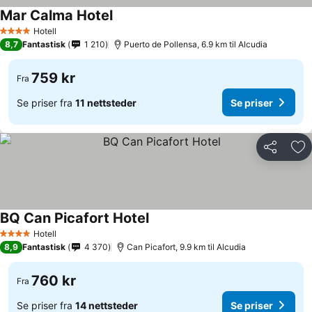
Mar Calma Hotel
Hotell
4 Stjerner
8,7
Fantastisk
1 210
Puerto de Pollensa, 6.9 km til Alcudia
759 kr
Fra
Se priser fra
11 nettsteder
Se priser
Del
Leg
BQ Can Picafort Hotel
Hotell
4 Stjerner
8,9
Fantastisk
4 370
Can Picafort, 9.9 km til Alcudia
760 kr
Fra
Se priser fra
14 nettsteder
Se priser