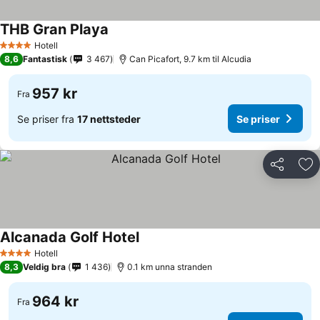
THB Gran Playa
Hotell
4 Stjerner
8,6
Fantastisk
3 467
Can Picafort, 9.7 km til Alcudia
957 kr
Fra
Se priser fra
17 nettsteder
Se priser
Del
Leg
Alcanada Golf Hotel
Hotell
4 Stjerner
8,3
Veldig bra
1 436
0.1 km unna stranden
964 kr
Fra