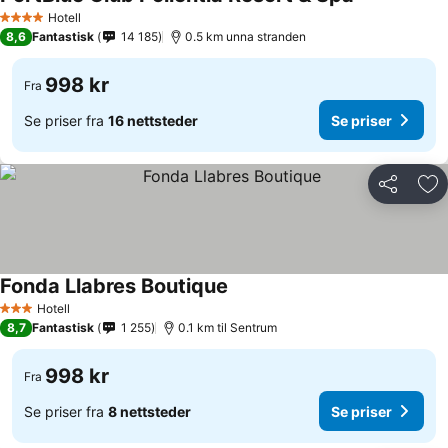
Hotell
4 Stjerner
8,6
Fantastisk
14 185
0.5 km unna stranden
998 kr
Fra
Se priser fra
16 nettsteder
Se priser
Del
Leg
Fonda Llabres Boutique
Hotell
3 Stjerner
8,7
Fantastisk
1 255
0.1 km til Sentrum
998 kr
Fra
Se priser fra
8 nettsteder
Se priser