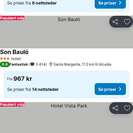
Se priser fra
6 nettsteder
Se priser
Populært valg
Del
Leg
Son Bauló
Hotell
3 Stjerner
8,6
Fantastisk
5 414
Santa Margarita, 11.2 km til Alcudia
967 kr
Fra
Se priser fra
14 nettsteder
Se priser
Populært valg
Del
Leg