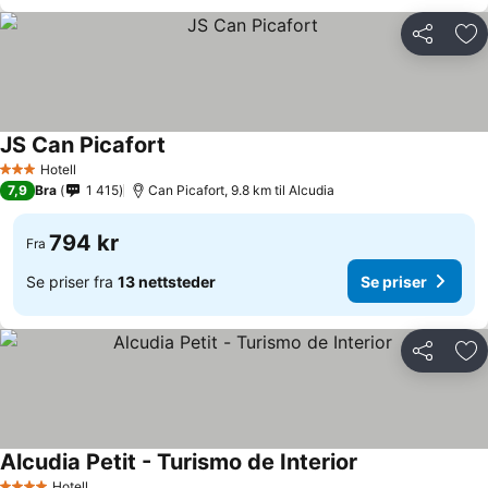
Del
Leg
JS Can Picafort
Hotell
3 Stjerner
7,9
Bra
1 415
Can Picafort, 9.8 km til Alcudia
794 kr
Fra
Se priser fra
13 nettsteder
Se priser
Del
Leg
Alcudia Petit - Turismo de Interior
Hotell