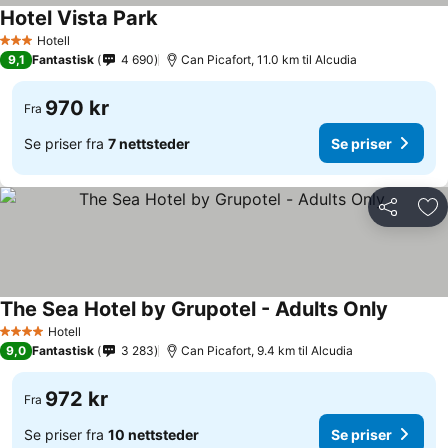
Hotel Vista Park
Hotell
3 Stjerner
9,1
Fantastisk
4 690
Can Picafort, 11.0 km til Alcudia
970 kr
Fra
Se priser fra
7 nettsteder
Se priser
Del
Leg
The Sea Hotel by Grupotel - Adults Only
Hotell
4 Stjerner
9,0
Fantastisk
3 283
Can Picafort, 9.4 km til Alcudia
972 kr
Fra
Se priser fra
10 nettsteder
Se priser