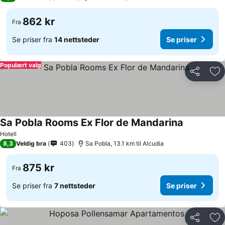
862 kr
Fra
Se priser fra
14 nettsteder
Se priser
Populært valg
Del
Leg
Sa Pobla Rooms Ex Flor de Mandarina
Hotell
8,3
Veldig bra
403
Sa Pobla, 13.1 km til Alcudia
875 kr
Fra
Se priser fra
7 nettsteder
Se priser
Del
Leg