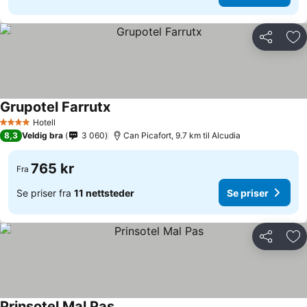
Del
Leg
Grupotel Farrutx
Hotell
4 Stjerner
8,3
Veldig bra
3 060
Can Picafort, 9.7 km til Alcudia
765 kr
Fra
Se priser fra
11 nettsteder
Se priser
Del
Leg
Prinsotel Mal Pas