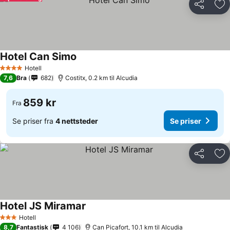
Del
Leg
Hotel Can Simo
Hotell
4 Stjerner
7,6
Bra
682
Costitx, 0.2 km til Alcudia
859 kr
Fra
Se priser fra
4 nettsteder
Se priser
Del
Leg
Hotel JS Miramar
Hotell
3 Stjerner
8,7
Fantastisk
4 106
Can Picafort, 10.1 km til Alcudia