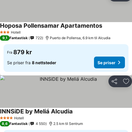
Hoposa Pollensamar Apartamentos
Hotell
3 Stjerner
9,1
Fantastisk
722
Puerto de Pollensa, 6.9 km til Alcudia
879 kr
Fra
Se priser fra
8 nettsteder
Se priser
Del
Leg
INNSiDE by Meliá Alcudia
Hotell
4 Stjerner
8,6
Fantastisk
4 550
2.5 km til Sentrum