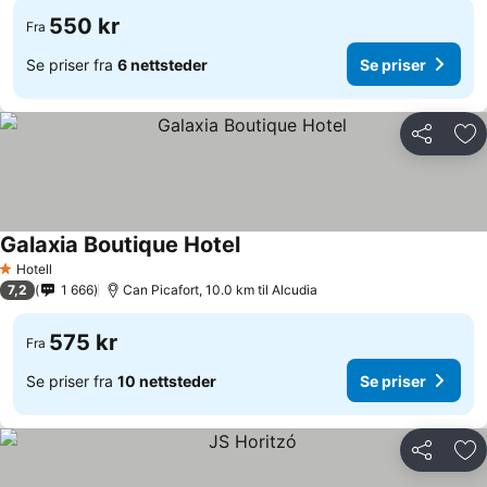
550 kr
Fra
Se priser fra
6 nettsteder
Se priser
Del
Leg
Galaxia Boutique Hotel
Hotell
1 Stjerner
7,2
1 666
Can Picafort, 10.0 km til Alcudia
575 kr
Fra
Se priser fra
10 nettsteder
Se priser
Del
Leg