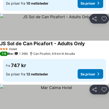
Se priser fra
10 nettsteder
Se priser
Del
Leg
JS Sol de Can Picafort - Adults Only
Hotell
3 Stjerner
7,9
Bra
1 366
Can Picafort, 9.9 km til Alcudia
747 kr
Fra
Se priser fra
12 nettsteder
Se priser
Del
Leg