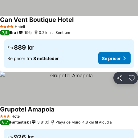
Can Vent Boutique Hotel
Hotell
4 Stjerner
7,5
Bra
196
0.2 km til Sentrum
889 kr
Fra
Se priser fra
8 nettsteder
Se priser
Del
Leg
Grupotel Amapola
Hotell
3 Stjerner
8,7
Fantastisk
3 810
Playa de Muro, 4.8 km til Alcudia
926 kr
Fra