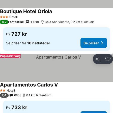
Boutique Hotel Oriola
Hotell
3 Stjerner
8,7
Fantastisk
1 128
Cala San Vicente, 9.2 km til Alcudia
727 kr
Fra
Se priser fra
10 nettsteder
Se priser
Populært valg
Del
Leg
Apartamentos Carlos V
Hotell
2 Stjerner
7,4
685
0.1 km til Sentrum
733 kr
Fra