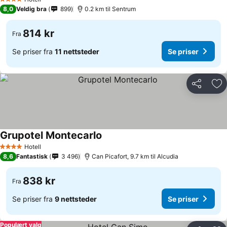
4 Stjerner
8,0
Veldig bra
899
0.2 km til Sentrum
814 kr
Fra
Se priser fra
11 nettsteder
Se priser
Del
Leg
Grupotel Montecarlo
Hotell
4 Stjerner
8,6
Fantastisk
3 496
Can Picafort, 9.7 km til Alcudia
838 kr
Fra
Se priser fra
9 nettsteder
Se priser
Populært valg