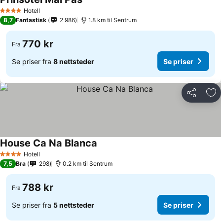
Hotell
4 Stjerner
8,7
Fantastisk
2 986
1.8 km til Sentrum
770 kr
Fra
Se priser fra
8 nettsteder
Se priser
Del
Leg
House Ca Na Blanca
Hotell
4 Stjerner
7,5
Bra
298
0.2 km til Sentrum
788 kr
Fra
Se priser fra
5 nettsteder
Se priser