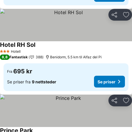
Del
Leg
Hotel RH Sol
Se priser
Hotell
3 Stjerner
8,8
Fantastisk
388
Benidorm, 5.5 km til Alfaz del Pi
695 kr
Fra
Se priser fra
9 nettsteder
Se priser
Del
Leg
Prince Park