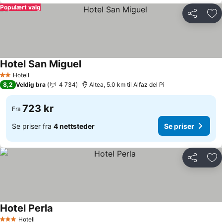
Populært valg
Del
Leg
Hotel San Miguel
Se priser
Hotell
2 Stjerner
8,2
Veldig bra
4 734
Altea, 5.0 km til Alfaz del Pi
723 kr
Fra
Se priser fra
4 nettsteder
Se priser
Del
Leg
Hotel Perla
Se priser
Hotell