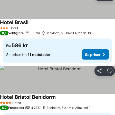
Hotel Brasil
Se priser
Hotell
3 Stjerner
8,1
Veldig bra
3 276
Benidorm, 5.3 km til Alfaz del Pi
586 kr
Fra
Se priser fra
11 nettsteder
Se priser
Del
Leg
Hotel Bristol Benidorm
Se priser
Hotell
4 Stjerner
8,7
Fantastisk
4 238
Benidorm, 5.2 km til Alfaz del Pi