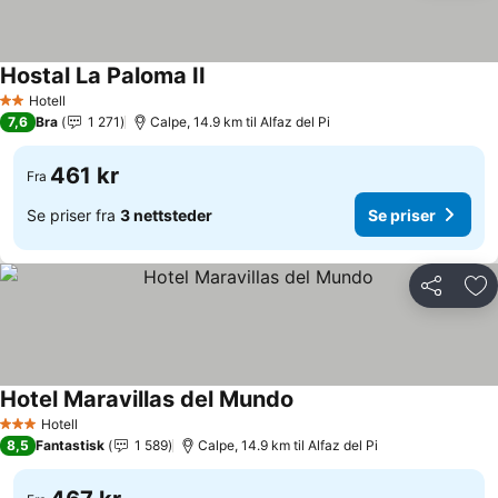
Hostal La Paloma II
Se priser
Hotell
2 Stjerner
7,6
Bra
1 271
Calpe, 14.9 km til Alfaz del Pi
461 kr
Fra
Se priser fra
3 nettsteder
Se priser
Del
Leg
Hotel Maravillas del Mundo
Se priser
Hotell
3 Stjerner
8,5
Fantastisk
1 589
Calpe, 14.9 km til Alfaz del Pi