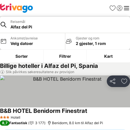
Favoritter
Logg i
Me
Reisemål
Alfaz del Pi
Ankomst/avreise
Gjester og rom
Velg datoer
2 gjester, 1 rom
Sorter
Filtrer
Kart
Billige hoteller i Alfaz del Pi, Spania
Slik påvirkes søkeresultatene av provisjon
Del
Leg
B&B HOTEL Benidorm Finestrat
Se priser
Hotell
3 Stjerner
8,7
Fantastisk
3 177
Benidorm, 8.0 km til Alfaz del Pi