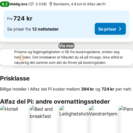
3 Stjerner
8,2
Veldig bra
3 038
Benidorm, 4.8 km til Alfaz del Pi
724 kr
Fra
Se priser fra
12 nettsteder
Se priser
Vis mer
Prisene og tilgjengeligheten vi får fra bookingsidene, endrer seg
hele tiden. Det innebærer at tilbudet du så på trivago, ikke alltid er
nøyaktig det samme som det du finner på bookingsiden.
Prisklasse
Billige hoteller i Alfaz del Pi koster mellom
‎394 kr
og
‎724 kr
per natt.
Alfaz del Pi: andre overnattingssteder