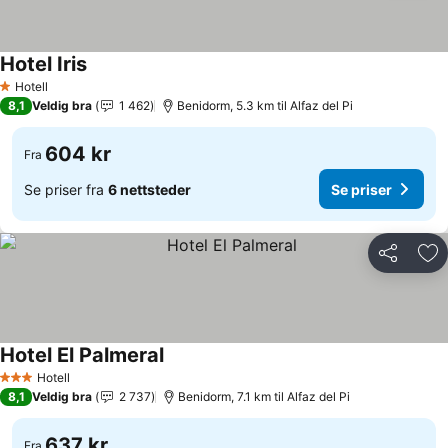
Hotel Iris
Se priser
Hotell
1 Stjerner
8,1
Veldig bra
1 462
Benidorm, 5.3 km til Alfaz del Pi
604 kr
Fra
Se priser fra
6 nettsteder
Se priser
Del
Leg
Hotel El Palmeral
Se priser
Hotell
3 Stjerner
8,1
Veldig bra
2 737
Benidorm, 7.1 km til Alfaz del Pi
637 kr
Fra