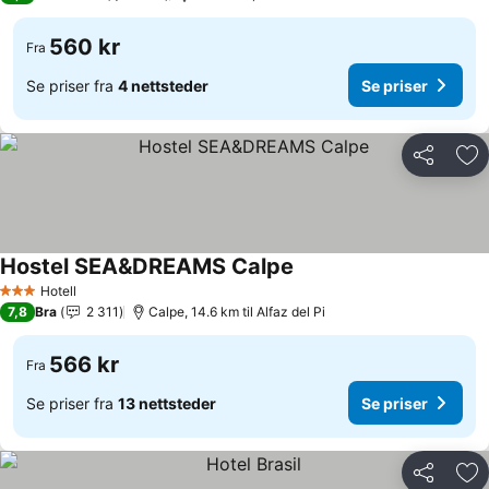
560 kr
Fra
Se priser fra
4 nettsteder
Se priser
Del
Leg
Hostel SEA&DREAMS Calpe
Se priser
Hotell
3 Stjerner
7,8
Bra
2 311
Calpe, 14.6 km til Alfaz del Pi
566 kr
Fra
Se priser fra
13 nettsteder
Se priser
Del
Leg