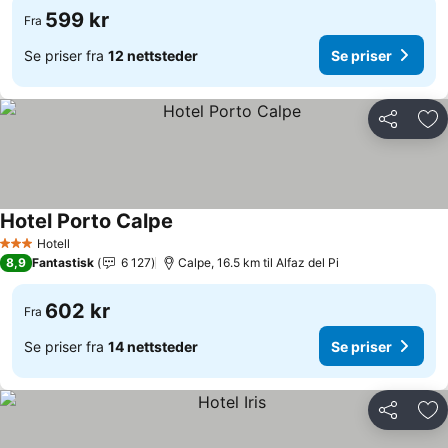
599 kr
Fra
Se priser fra
12 nettsteder
Se priser
Del
Leg
Hotel Porto Calpe
Se priser
Hotell
3 Stjerner
8,9
Fantastisk
6 127
Calpe, 16.5 km til Alfaz del Pi
602 kr
Fra
Se priser fra
14 nettsteder
Se priser
Del
Leg