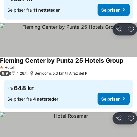
Se priser fra
11 nettsteder
Se priser
Del
Leg
Fleming Center by Punta 25 Hotels Group
Se pri
Hotell
1 Stjerner
6,9
1 287
Benidorm, 5.3 km til Alfaz del Pi
648 kr
Fra
Se priser fra
4 nettsteder
Se priser
Del
Leg