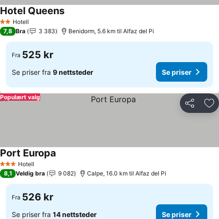
Hotel Queens
Se priser
Hotell
2 Stjerner
7,8
Bra
3 383
Benidorm, 5.6 km til Alfaz del Pi
525 kr
Fra
Se priser fra
9 nettsteder
Se priser
Populært valg
Del
Leg
Port Europa
Se priser
Hotell
3 Stjerner
8,1
Veldig bra
9 082
Calpe, 16.0 km til Alfaz del Pi
526 kr
Fra
Se priser fra
14 nettsteder
Se priser