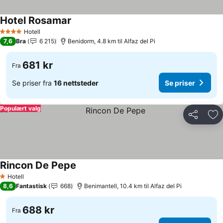
Hotel Rosamar
Se priser
Hotell
4 Stjerner
7,6
Bra
6 215
Benidorm, 4.8 km til Alfaz del Pi
681 kr
Fra
Se priser fra
16 nettsteder
Se priser
Populært valg
Del
Leg
Rincon De Pepe
Se priser
Hotell
1 Stjerner
8,6
Fantastisk
668
Benimantell, 10.4 km til Alfaz del Pi
688 kr
Fra