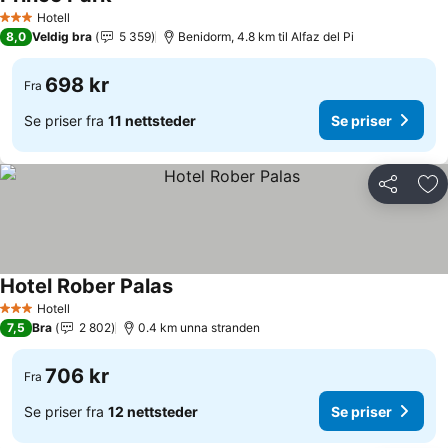
Se priser
Hotell
3 Stjerner
8,0
Veldig bra
5 359
Benidorm, 4.8 km til Alfaz del Pi
698 kr
Fra
Se priser fra
11 nettsteder
Se priser
Del
Leg
Hotel Rober Palas
Se priser
Hotell
3 Stjerner
7,5
Bra
2 802
0.4 km unna stranden
706 kr
Fra
Se priser fra
12 nettsteder
Se priser