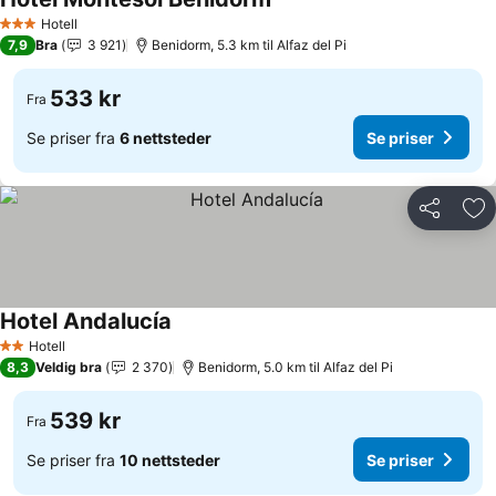
Se priser
Hotell
3 Stjerner
7,9
Bra
3 921
Benidorm, 5.3 km til Alfaz del Pi
533 kr
Fra
Se priser fra
6 nettsteder
Se priser
Del
Leg
Hotel Andalucía
Se priser
Hotell
2 Stjerner
8,3
Veldig bra
2 370
Benidorm, 5.0 km til Alfaz del Pi
539 kr
Fra
Se priser fra
10 nettsteder
Se priser