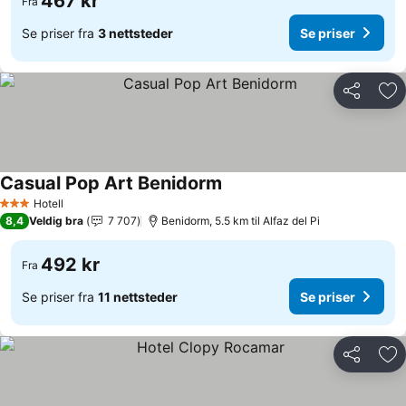
467 kr
Fra
Se priser fra
3 nettsteder
Se priser
Del
Leg
Casual Pop Art Benidorm
Se priser
Hotell
3 Stjerner
8,4
Veldig bra
7 707
Benidorm, 5.5 km til Alfaz del Pi
492 kr
Fra
Se priser fra
11 nettsteder
Se priser
Del
Leg