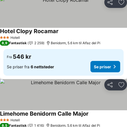
Del
Leg
Hotel Clopy Rocamar
Se priser
Hotell
3 Stjerner
8,9
Fantastisk
2 259
Benidorm, 5.6 km til Alfaz del Pi
546 kr
Fra
Se priser fra
6 nettsteder
Se priser
Del
Leg
Limehome Benidorm Calle Major
Se priser
Hotell
3 Stjerner
8,5
Fantastisk
1 416
Benidorm, 5.6 km til Alfaz del Pi