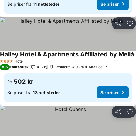
Se priser fra
11 nettsteder
Se priser
Del
Leg
Halley Hotel & Apartments Affiliated by Meliá
Hotell
4 Stjerner
8,5
Fantastisk
4 176
Benidorm, 4.9 km til Alfaz del Pi
502 kr
Fra
Se priser fra
13 nettsteder
Se priser
Del
Leg