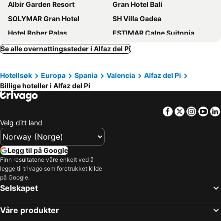
Albir Garden Resort
Gran Hotel Bali
SOLYMAR Gran Hotel
SH Villa Gadea
Hotel Rober Palas
ESTIMAR Calpe Suitopia
Hotel BCL Levante Club & Spa 4 Sup - Only Adults Recomended
Hotel Allon Mediterrania
Se alle overnattingssteder i Alfaz del Pi
Hotel Poseidon Playa
Meliá Benidorm
Hotellsøk
Europa
Spania
Valencia
Alfaz del Pi
Hotel Porto Calpe
Apartamentos BCL Playa Albir
Billige hoteller i Alfaz del Pi
Hotel Bahía Calpe by Pierre & Vacances
AR Diamante Beach & SPA Hotel 4 SUP
Four Points by Sheraton Costa Blanca
Port Europa
Facebook
Twitter
Insta
Yo
Hotel Rosamar
Marina Resort Benidorm
Velg ditt land
Asia Gardens Hotel & Thai Spa, a Royal Hideaway Hotel
Hotel Vistamar Wellness by DLV
Climia Benidorm Plaza
Hotel Noguera El Albir
Legg til på Google
Finn resultatene våre enkelt ved å
Barceló Benidorm Beach - Adults Recommended
Poseidon Resort
legge til trivago som foretrukket kilde
Sol Pelicanos Ocas
Medplaya Hotel Rio Park
på Google.
Selskapet
Horizonte Line Apartments
Hotel Primavera Park
Hotel Bristol Benidorm
Hotel Benidorm East by Pierre & Vacances
Våre produkter
Hotel Censal
Hotel Cimbel