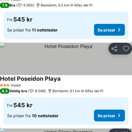
3 Stjerner
7,9
Bra
9 593
Benidorm, 5.0 km til Alfaz del Pi
545 kr
Fra
Se priser fra
11 nettsteder
Se priser
Del
Leg
Hotel Poseidon Playa
Se priser
Hotell
3 Stjerner
8,3
Veldig bra
8 066
Benidorm, 6.1 km til Alfaz del Pi
545 kr
Fra
Se priser fra
10 nettsteder
Se priser