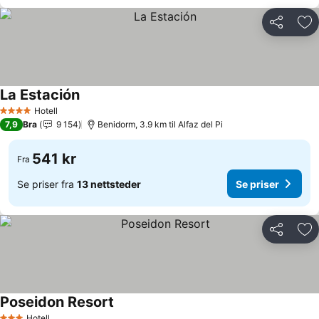
Del
Leg
La Estación
Se priser
Hotell
4 Stjerner
7,9
Bra
9 154
Benidorm, 3.9 km til Alfaz del Pi
541 kr
Fra
Se priser fra
13 nettsteder
Se priser
Del
Leg
Poseidon Resort
Se priser
Hotell