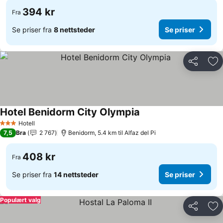
394 kr
Fra
Se priser fra
8 nettsteder
Se priser
Del
Leg
Hotel Benidorm City Olympia
Se priser
Hotell
3 Stjerner
7,5
Bra
2 767
Benidorm, 5.4 km til Alfaz del Pi
408 kr
Fra
Se priser fra
14 nettsteder
Se priser
Populært valg
Del
Leg