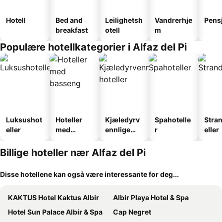
Hotell
Bed and
Leilighetsh
Vandrerhje
Pens
breakfast
otell
m
Populære hotellkategorier i Alfaz del Pi
Luksushot
Hoteller
Kjæledyrv
Spahotelle
Stra
eller
med
ennlige
r
eller
basseng
hoteller
Billige hoteller nær Alfaz del Pi
Disse hotellene kan også være interessante for deg...
KAKTUS Hotel Kaktus Albir
Albir Playa Hotel & Spa
Hotel Sun Palace Albir & Spa
Cap Negret