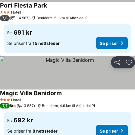
Port Fiesta Park
Se priser
Hotell
3 Stjerner
7,3
14 567
Benidorm, 5.1 km til Alfaz del Pi
691 kr
Fra
Se priser fra
15 nettsteder
Se priser
Del
Leg
Magic Villa Benidorm
Se priser
Hotell
3 Stjerner
7,7
Bra
3 537
Benidorm, 4.9 km til Alfaz del Pi
692 kr
Fra
Se priser fra
8 nettsteder
Se priser