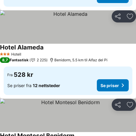
Del
Leg
Hotel Alameda
Se priser
Hotell
3 Stjerner
8,7
Fantastisk
2 225
Benidorm, 5.5 km til Alfaz del Pi
528 kr
Fra
Se priser fra
12 nettsteder
Se priser
Del
Leg
Hotel Montesol Benidorm