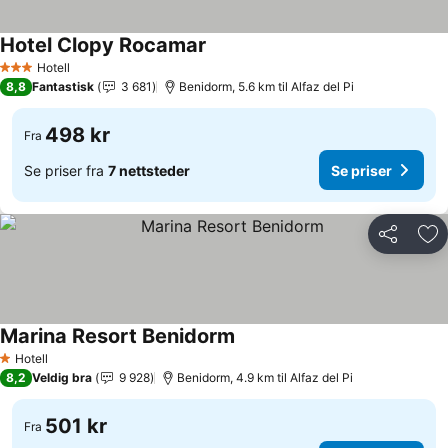
Hotel Clopy Rocamar
Se priser
Hotell
3 Stjerner
8,8
Fantastisk
3 681
Benidorm, 5.6 km til Alfaz del Pi
498 kr
Fra
Se priser fra
7 nettsteder
Se priser
Del
Leg
Marina Resort Benidorm
Se priser
Hotell
1 Stjerner
8,2
Veldig bra
9 928
Benidorm, 4.9 km til Alfaz del Pi
501 kr
Fra