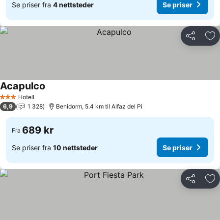
Se priser fra
4 nettsteder
Se priser
Del
Leg
Acapulco
Se priser
Hotell
3 Stjerner
6,9
1 328
Benidorm, 5.4 km til Alfaz del Pi
689 kr
Fra
Se priser fra
10 nettsteder
Se priser
Del
Leg