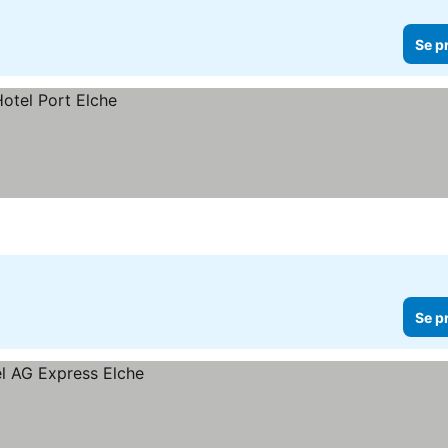
Se p
Se p