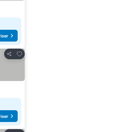
riser
Legg til i favoritter
Del
riser