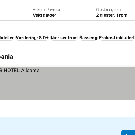
Ankomst/avreise
Gjester og rom
Velg datoer
2 gjester, 1 rom
oteller
Vurdering: 8,0+
Nær sentrum
Basseng
Frokost inkludert
pania