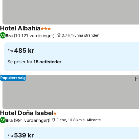
Hotel Albahia
3 Stjerner
Bra
(10 121 vurderinger)
7,9
0.7 km unna stranden
485 kr
Fra
Se priser fra
15 nettsteder
Populært valg
Hotel Doña Isabel
1 Stjerner
Bra
(991 vurderinger)
7,6
Elche, 10.8 km til Alicante
539 kr
Fra