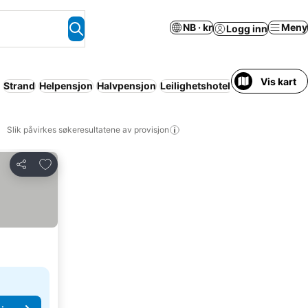
NB · kr
Meny
Logg inn
Vis kart
Strand
Helpensjon
Halvpensjon
Leilighetshotell
Helt hus / hel l
Slik påvirkes søkeresultatene av provisjon
Legg til i favoritter
Del