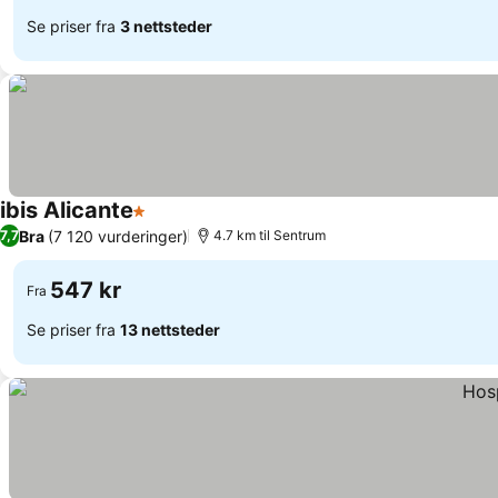
Se priser fra
3 nettsteder
ibis Alicante
1 Stjerner
Bra
(7 120 vurderinger)
7,7
4.7 km til Sentrum
547 kr
Fra
Se priser fra
13 nettsteder