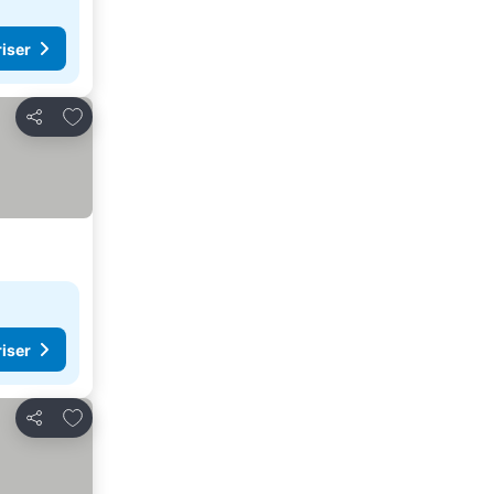
riser
Legg til i favoritter
Del
riser
Legg til i favoritter
Del