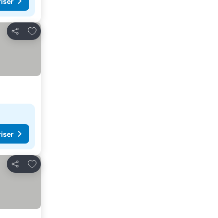
riser
Legg til i favoritter
Del
riser
Legg til i favoritter
Del