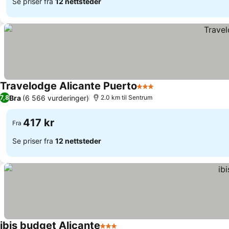
Se priser fra
12 nettsteder
Travelodge Alicante Puerto
3 Stjerner
Bra
(6 566 vurderinger)
7,8
2.0 km til Sentrum
417 kr
Fra
Se priser fra
12 nettsteder
ibis budget Alicante