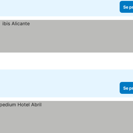
Se p
Se p