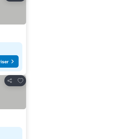
riser
Legg til i favoritter
Del