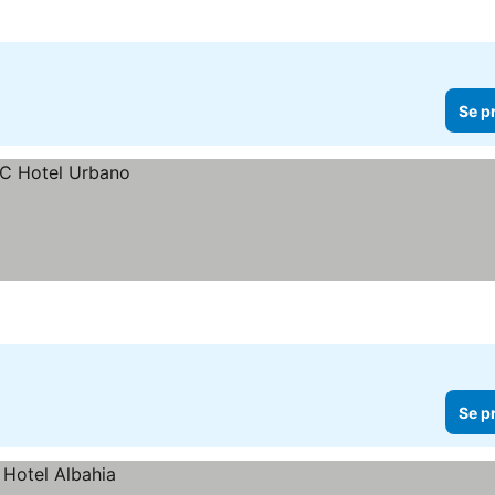
Se p
Se p