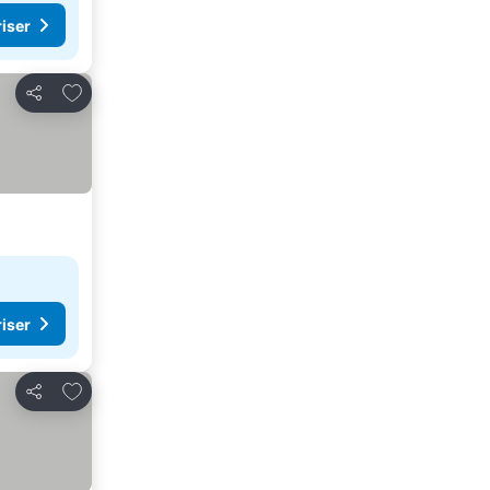
riser
Legg til i favoritter
Del
riser
Legg til i favoritter
Del