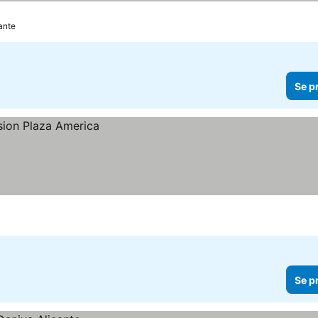
cante
Se p
Se p