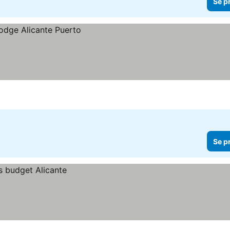
Se p
Se p