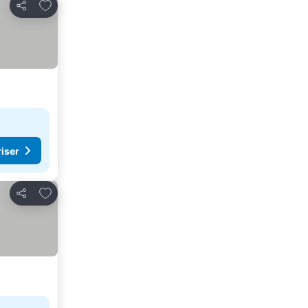
Legg til i favoritter
Del
riser
Legg til i favoritter
Del