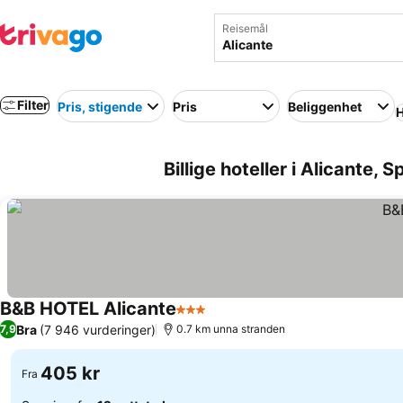
Reisemål
Filter
Pris, stigende
Pris
Beliggenhet
H
Billige hoteller i Alicante, S
B&B HOTEL Alicante
3 Stjerner
Bra
(7 946 vurderinger)
7,9
0.7 km unna stranden
405 kr
Fra