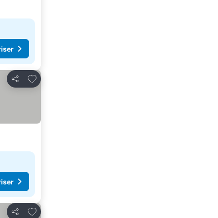
riser
Legg til i favoritter
Del
riser
Legg til i favoritter
Del