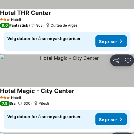
Hotel THR Center
Se priser
Hotell
3 Stjerner
9,0
Fantastisk
968
Curtea de Arges
Velg datoer for å se nøyaktige priser
Se priser
Del
Leg
Hotel Magic - City Center
Se priser
Hotell
3 Stjerner
7,8
Bra
630
Pitesti
Velg datoer for å se nøyaktige priser
Se priser