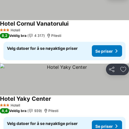
Hotel Cornul Vanatorului
Se priser
Hotell
3 Stjerner
8,2
Veldig bra
4 317
Pitesti
Velg datoer for å se nøyaktige priser
Se priser
Del
Leg
Hotel Yaky Center
Se priser
Hotell
3 Stjerner
8,4
Veldig bra
939
Pitesti
Velg datoer for å se nøyaktige priser
Se priser