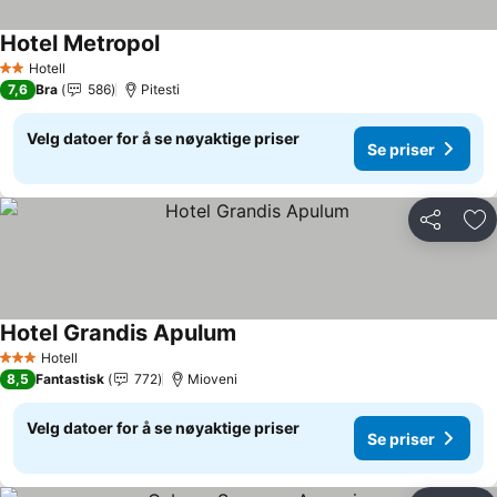
Hotel Metropol
Se priser
Hotell
2 Stjerner
7,6
Bra
586
Pitesti
Velg datoer for å se nøyaktige priser
Se priser
Del
Leg
Hotel Grandis Apulum
Se priser
Hotell
3 Stjerner
8,5
Fantastisk
772
Mioveni
Velg datoer for å se nøyaktige priser
Se priser