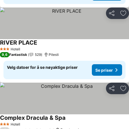
Del
Leg
RIVER PLACE
Se priser
Hotell
3 Stjerner
9,6
Fantastisk
529
Pitesti
Velg datoer for å se nøyaktige priser
Se priser
Del
Leg
Complex Dracula & Spa
Se priser
Hotell
3 Stjerner