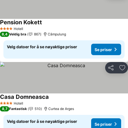
Pension Kokett
Se priser
Hotell
4 Stjerner
8,4
Veldig bra
867
Câmpulung
Velg datoer for å se nøyaktige priser
Se priser
Del
Leg
Casa Domneasca
Se priser
Hotell
4 Stjerner
8,7
Fantastisk
510
Curtea de Arges
Velg datoer for å se nøyaktige priser
Se priser