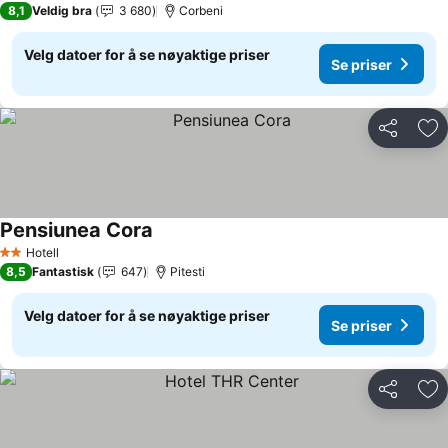
8,1
Veldig bra
3 680
Corbeni
Velg datoer for å se nøyaktige priser
Se priser
Del
Leg
Pensiunea Cora
Se priser
Hotell
2 Stjerner
8,5
Fantastisk
647
Pitesti
Velg datoer for å se nøyaktige priser
Se priser
Del
Leg