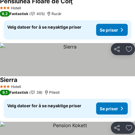
Pensiunea Floare de Colţ
Se priser
Hotell
3 Stjerner
9,2
Fantastisk
405
Rucăr
Velg datoer for å se nøyaktige priser
Se priser
Del
Leg
Sierra
Se priser
Hotell
3 Stjerner
9,1
Fantastisk
38
Pitesti
Velg datoer for å se nøyaktige priser
Se priser
Del
Leg