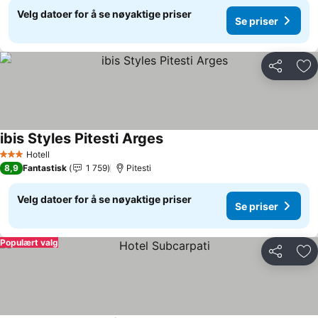
Velg datoer for å se nøyaktige priser
Se priser
Del
Leg
ibis Styles Pitesti Arges
Se priser
Hotell
3 Stjerner
8,9
Fantastisk
1 759
Pitesti
Velg datoer for å se nøyaktige priser
Se priser
Populært valg
Del
Leg