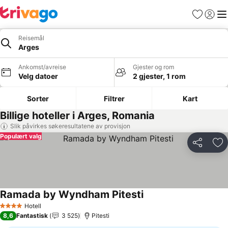
Favoritter
Logg i
Me
Reisemål
Arges
Ankomst/avreise
Gjester og rom
Velg datoer
2 gjester, 1 rom
Sorter
Filtrer
Kart
Billige hoteller i Arges, Romania
Slik påvirkes søkeresultatene av provisjon
Populært valg
Del
Leg
Ramada by Wyndham Pitesti
Se priser
Hotell
4 Stjerner
8,6
Fantastisk
3 525
Pitesti