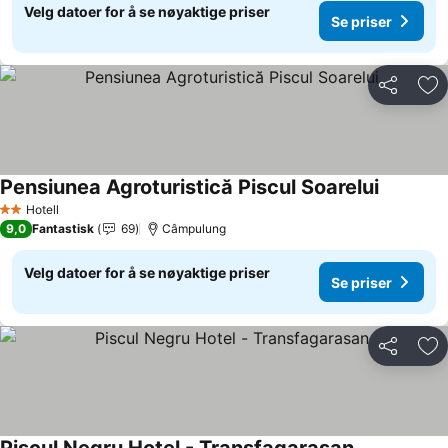
Velg datoer for å se nøyaktige priser
Se priser
Del
Leg
Pensiunea Agroturistică Piscul Soarelui
Se priser
Hotell
2 Stjerner
9,0
Fantastisk
69
Câmpulung
Velg datoer for å se nøyaktige priser
Se priser
Del
Leg