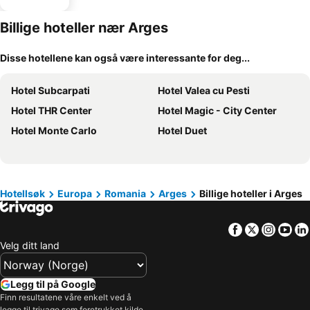
parkering
Billige hoteller nær Arges
Disse hotellene kan også være interessante for deg...
Hotel Subcarpati
Hotel Valea cu Pesti
Hotel THR Center
Hotel Magic - City Center
Hotel Monte Carlo
Hotel Duet
Hotellsøk
Europa
Romania
Arges
Billige hoteller i Arges
Facebook
Twitter
Insta
Yo
Velg ditt land
Legg til på Google
Finn resultatene våre enkelt ved å
legge til trivago som foretrukket kilde