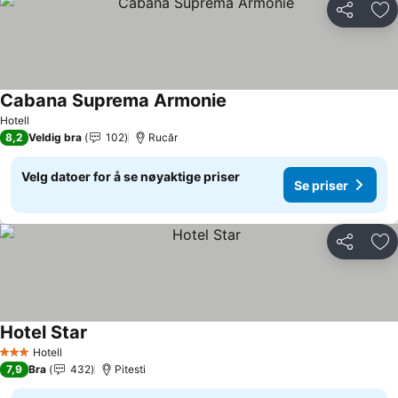
Del
Leg
Cabana Suprema Armonie
Se priser
Hotell
8,2
Veldig bra
102
Rucăr
Velg datoer for å se nøyaktige priser
Se priser
Del
Leg
Hotel Star
Se priser
Hotell
3 Stjerner
7,9
Bra
432
Pitesti