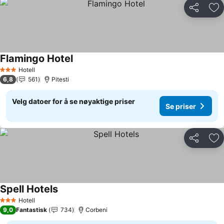
Del
Leg
Flamingo Hotel
Se priser
Hotell
3 Stjerner
6,8
561
Pitesti
Velg datoer for å se nøyaktige priser
Se priser
Del
Leg
Spell Hotels
Se priser
Hotell
3 Stjerner
9,0
Fantastisk
734
Corbeni