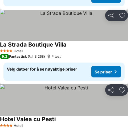
Del
Leg
La Strada Boutique Villa
Se priser
Hotell
4 Stjerner
9,2
Fantastisk
3 268
Pitesti
Velg datoer for å se nøyaktige priser
Se priser
Del
Leg
Hotel Valea cu Pesti
Se priser
Hotell
4 Stjerner