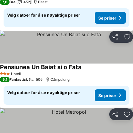
7,6
Bra
452
Pitesti
Velg datoer for å se nøyaktige priser
Se priser
Del
Leg
Pensiunea Un Baiat si o Fata
Se priser
Hotell
3 Stjerner
9,1
Fantastisk
506
Câmpulung
Velg datoer for å se nøyaktige priser
Se priser
Del
Leg