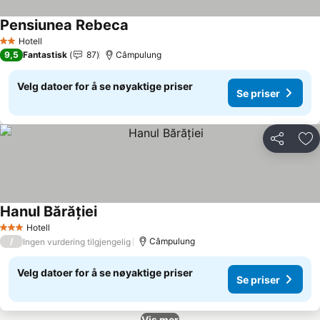
Pensiunea Rebeca
Se priser
Hotell
2 Stjerner
9,5
Fantastisk
87
Câmpulung
Velg datoer for å se nøyaktige priser
Se priser
Del
Leg
Hanul Bărăției
Se priser
Hotell
3 Stjerner
/
Câmpulung
Ingen vurdering tilgjengelig
Velg datoer for å se nøyaktige priser
Se priser
Vis mer