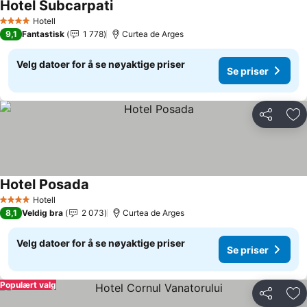
Hotel Subcarpati
Se priser
Hotell
4 Stjerner
9,1
Fantastisk
1 778
Curtea de Arges
Velg datoer for å se nøyaktige priser
Se priser
Del
Leg
Hotel Posada
Se priser
Hotell
4 Stjerner
8,1
Veldig bra
2 073
Curtea de Arges
Velg datoer for å se nøyaktige priser
Se priser
Populært valg
Del
Leg