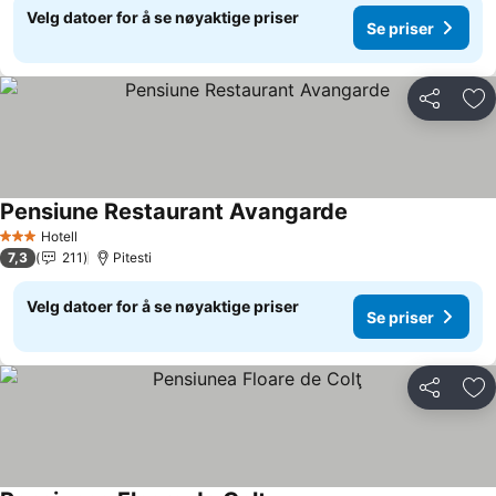
Velg datoer for å se nøyaktige priser
Se priser
Del
Leg
Pensiune Restaurant Avangarde
Se priser
Hotell
3 Stjerner
7,3
211
Pitesti
Velg datoer for å se nøyaktige priser
Se priser
Del
Leg