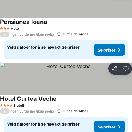
Pensiunea Ioana
Se priser
Hotell
3 Stjerner
/
Curtea de Arges
Ingen vurdering tilgjengelig
Velg datoer for å se nøyaktige priser
Se priser
Del
Leg
Hotel Curtea Veche
Se priser
Hotell
4 Stjerner
/
Curtea de Arges
Ingen vurdering tilgjengelig
Velg datoer for å se nøyaktige priser
Se priser