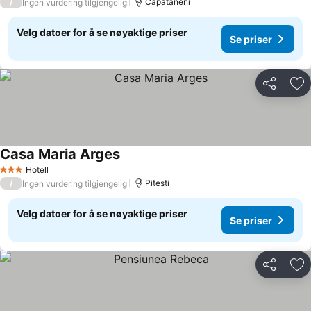
/
Capataneni
Ingen vurdering tilgjengelig
Velg datoer for å se nøyaktige priser
Se priser
Del
Leg
Casa Maria Arges
Se priser
Hotell
3 Stjerner
/
Pitesti
Ingen vurdering tilgjengelig
Velg datoer for å se nøyaktige priser
Se priser
Del
Leg