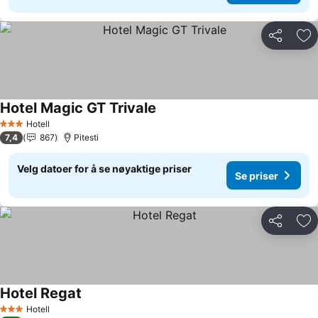
Del
Leg
Hotel Magic GT Trivale
Se priser
Hotell
3 Stjerner
7,4
867
Pitesti
Velg datoer for å se nøyaktige priser
Se priser
Del
Leg
Hotel Regat
Se priser
Hotell
3 Stjerner