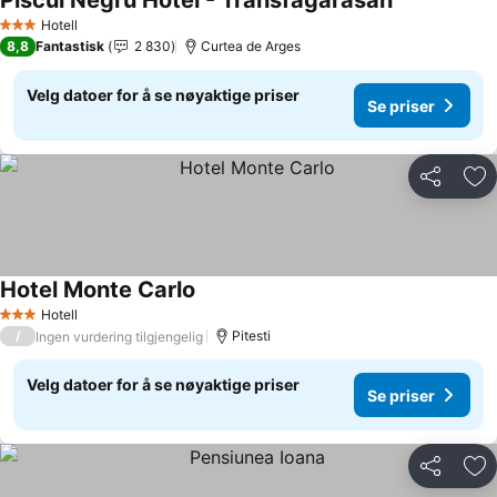
Piscul Negru Hotel - Transfagarasan
Se priser
Hotell
3 Stjerner
8,8
Fantastisk
2 830
Curtea de Arges
Velg datoer for å se nøyaktige priser
Se priser
Del
Leg
Hotel Monte Carlo
Se priser
Hotell
3 Stjerner
/
Pitesti
Ingen vurdering tilgjengelig
Velg datoer for å se nøyaktige priser
Se priser
Del
Leg