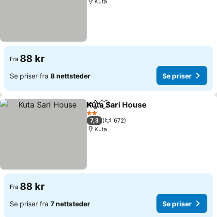
Kuta
88 kr
Fra
Se priser fra
8 nettsteder
Se priser
Kuta Sari House
Del
Legg til i favoritter
2 Stjerner
7,3
672
Kuta
88 kr
Fra
Se priser fra
7 nettsteder
Se priser