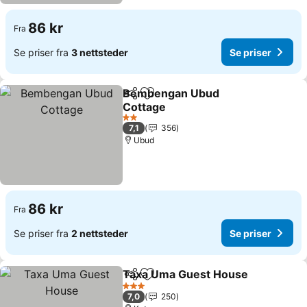
86 kr
Fra
Se priser fra
3 nettsteder
Se priser
Bembengan Ubud
Del
Legg til i favoritter
Cottage
2 Stjerner
7,1
356
Ubud
86 kr
Fra
Se priser fra
2 nettsteder
Se priser
Taxa Uma Guest House
Del
Legg til i favoritter
3 Stjerner
7,0
250