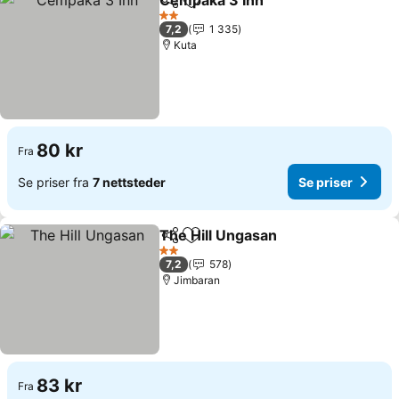
Cempaka 3 Inn
Del
Legg til i favoritter
2 Stjerner
7,2
1 335
Kuta
80 kr
Fra
Se priser fra
7 nettsteder
Se priser
The Hill Ungasan
Del
Legg til i favoritter
2 Stjerner
7,2
578
Jimbaran
83 kr
Fra