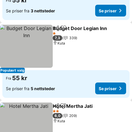
55 kr
Fra
Se priser fra
3 nettsteder
Se priser
Budget Door Legian Inn
Del
Legg til i favoritter
1 Stjerner
7,3
339
Kuta
Populært valg
55 kr
Fra
Se priser fra
5 nettsteder
Se priser
Hotel Mertha Jati
Del
Legg til i favoritter
2 Stjerner
6,0
209
Kuta