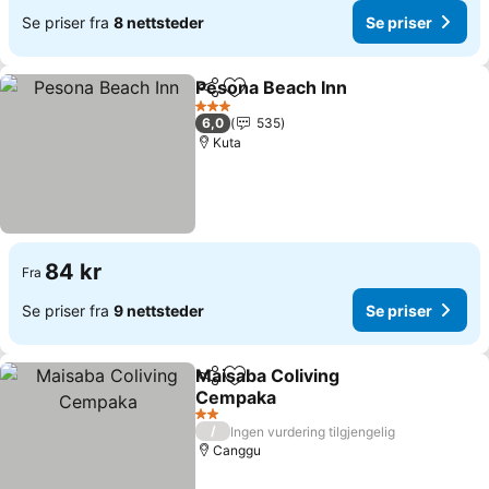
Se priser fra
8 nettsteder
Se priser
Pesona Beach Inn
Del
Legg til i favoritter
3 Stjerner
6,0
535
Kuta
84 kr
Fra
Se priser fra
9 nettsteder
Se priser
Maisaba Coliving
Del
Legg til i favoritter
Cempaka
2 Stjerner
/
Ingen vurdering tilgjengelig
Canggu