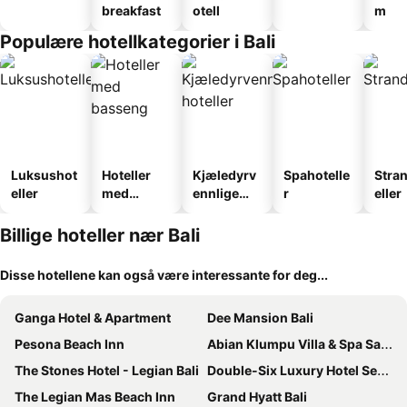
breakfast
otell
m
Populære hotellkategorier i Bali
Luksushot
Hoteller
Kjæledyrv
Spahotelle
Stra
eller
med
ennlige
r
eller
basseng
hoteller
Billige hoteller nær Bali
Disse hotellene kan også være interessante for deg...
Ganga Hotel & Apartment
Dee Mansion Bali
Pesona Beach Inn
Abian Klumpu Villa & Spa Sanur Bali
The Stones Hotel - Legian Bali
Double-Six Luxury Hotel Seminyak
The Legian Mas Beach Inn
Grand Hyatt Bali