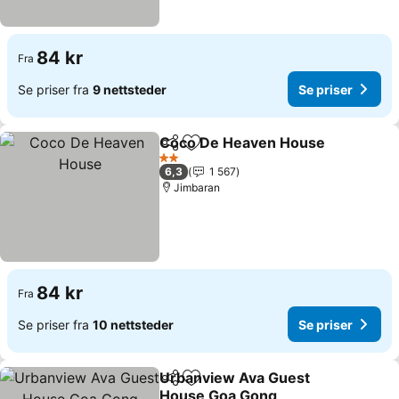
84 kr
Fra
Se priser fra
9 nettsteder
Se priser
Coco De Heaven House
Del
Legg til i favoritter
2 Stjerner
6,3
1 567
Jimbaran
84 kr
Fra
Se priser fra
10 nettsteder
Se priser
Urbanview Ava Guest
Del
Legg til i favoritter
House Goa Gong