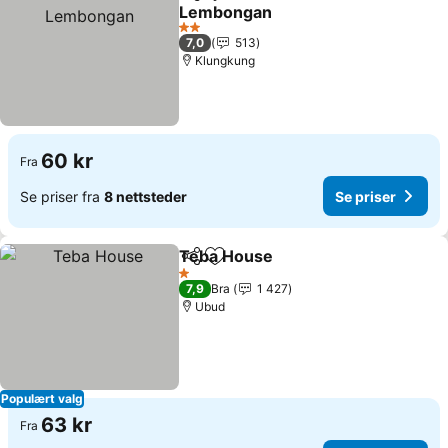
Del
Legg til i favoritter
Lembongan
2 Stjerner
7,0
513
Klungkung
60 kr
Fra
Se priser fra
8 nettsteder
Se priser
Teba House
Del
Legg til i favoritter
1 Stjerner
7,9
Bra
1 427
Ubud
Populært valg
63 kr
Fra