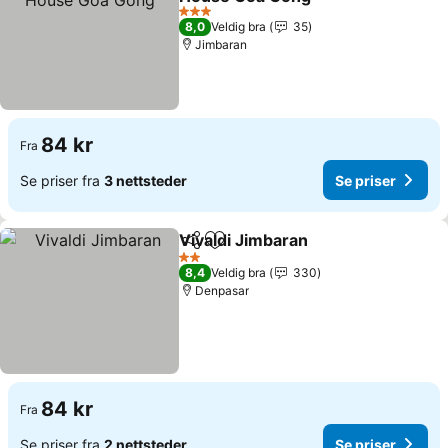
3 Stjerner
8,0
Veldig bra
35
Jimbaran
84 kr
Fra
Se priser fra
3 nettsteder
Se priser
Vivaldi Jimbaran
Del
Legg til i favoritter
2 Stjerner
8,4
Veldig bra
330
Denpasar
84 kr
Fra
Se priser fra
2 nettsteder
Se priser