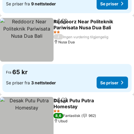
Se priser fra
9 nettsteder
Se priser
Reddoorz Near Politeknik
Del
Legg til i favoritter
Pariwisata Nusa Dua Bali
2 Stjerner
/
Ingen vurdering tilgjengelig
Nusa Dua
65 kr
Fra
Se priser fra
3 nettsteder
Se priser
Desak Putu Putra
Del
Legg til i favoritter
Homestay
2 Stjerner
8,6
Fantastisk
962
Ubud