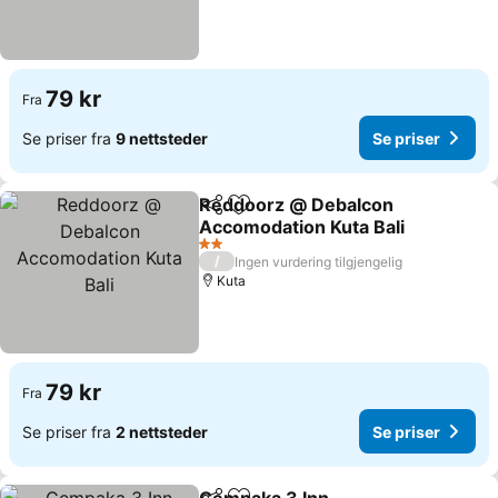
79 kr
Fra
Se priser fra
9 nettsteder
Se priser
Reddoorz @ Debalcon
Del
Legg til i favoritter
Accomodation Kuta Bali
2 Stjerner
/
Ingen vurdering tilgjengelig
Kuta
79 kr
Fra
Se priser fra
2 nettsteder
Se priser