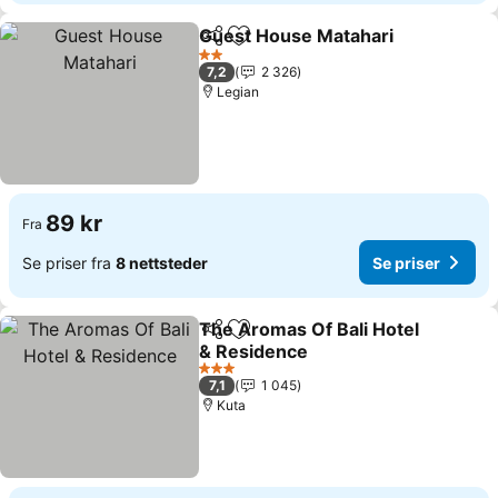
Guest House Matahari
Del
Legg til i favoritter
2 Stjerner
7,2
2 326
Legian
89 kr
Fra
Se priser fra
8 nettsteder
Se priser
The Aromas Of Bali Hotel
Del
Legg til i favoritter
& Residence
3 Stjerner
7,1
1 045
Kuta