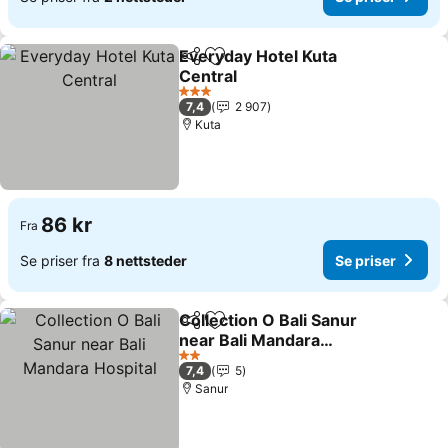
Everyday Hotel Kuta
Del
Legg til i favoritter
Central
3 Stjerner
7,4
2 907
Kuta
86 kr
Fra
Se priser fra
8 nettsteder
Se priser
Collection O Bali Sanur
Del
Legg til i favoritter
near Bali Mandara
Hospital
2 Stjerner
7,4
5
Sanur