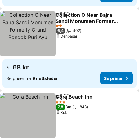
Collection O Near Bajra
Del
Legg til i favoritter
Sandi Monumen Formerly
Grand Pondok Puri Ayu
2 Stjerner
6,4
402
Denpasar
68 kr
Fra
Se priser fra
9 nettsteder
Se priser
Gora Beach Inn
Del
Legg til i favoritter
3 Stjerner
7,8
Bra
843
Kuta