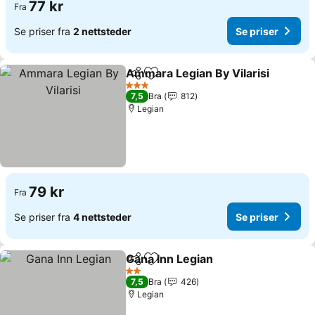
77 kr
Fra
Se priser fra
2 nettsteder
Se priser
Ammara Legian By Vilarisi
Del
Legg til i favoritter
3 Stjerner
7,5
Bra
812
Legian
79 kr
Fra
Se priser fra
4 nettsteder
Se priser
Gana Inn Legian
Del
Legg til i favoritter
2 Stjerner
7,5
Bra
426
Legian