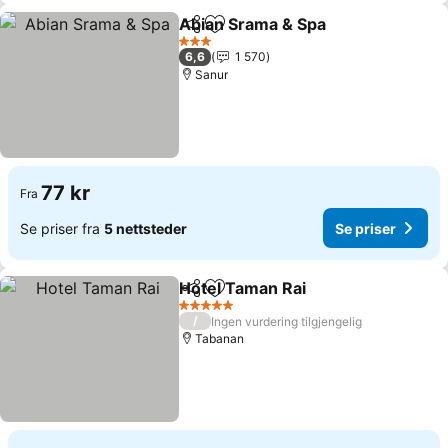
Abian Srama & Spa
Del
Legg til i favoritter
3 Stjerner
6,6
1 570
Sanur
77 kr
Fra
Se priser fra
5 nettsteder
Se priser
Hotel Taman Rai
Del
Legg til i favoritter
5 Stjerner
/
Ingen vurdering tilgjengelig
Tabanan