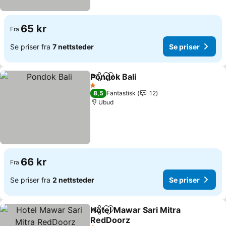
65 kr
Fra
Se priser fra
7 nettsteder
Se priser
Pondok Bali
Del
Legg til i favoritter
1 Stjerner
8,5
Fantastisk
12
Ubud
66 kr
Fra
Se priser fra
2 nettsteder
Se priser
Hotel Mawar Sari Mitra
Del
Legg til i favoritter
RedDoorz