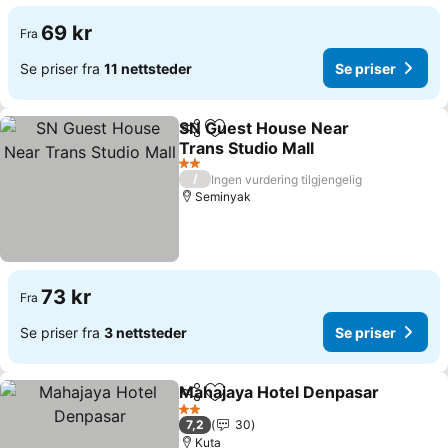
69 kr
Fra
Se priser fra
11 nettsteder
Se priser
SN Guest House Near
Del
Legg til i favoritter
Trans Studio Mall
2 Stjerner
/
Ingen vurdering tilgjengelig
Seminyak
73 kr
Fra
Se priser fra
3 nettsteder
Se priser
Mahajaya Hotel Denpasar
Del
Legg til i favoritter
2 Stjerner
7,2
30
Kuta