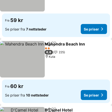
59 kr
Fra
Se priser fra
7 nettsteder
Se priser
Mahendra Beach Inn
Del
Legg til i favoritter
2 Stjerner
6,6
225
Kuta
60 kr
Fra
Se priser fra
10 nettsteder
Se priser
D'Camel Hotel