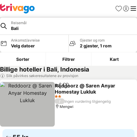
Favoritter
Logg i
Me
Reisemål
Bali
Ankomst/avreise
Gjester og rom
Velg datoer
2 gjester, 1 rom
Sorter
Filtrer
Kart
Billige hoteller i Bali, Indonesia
Slik påvirkes søkeresultatene av provisjon
Reddoorz @ Saren Anyar
Del
Legg til i favoritter
Homestay Lukluk
2 Stjerner
/
Ingen vurdering tilgjengelig
Mengwi