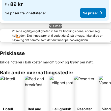
89 kr
Fra
Se priser fra
7 nettsteder
Se priser
Vis mer
Prisene og tilgjengeligheten vi får fra bookingsidene, endrer seg
hele tiden. Det innebærer at tilbudet du så på trivago, ikke alltid er
nøyaktig det samme som det du finner på bookingsiden.
Prisklasse
Billige hoteller i Bali koster mellom
‎55 kr
og
‎89 kr
per natt.
Bali: andre overnattingssteder
Hotell
Bed and
Leilighetsh
Resorter
Vand