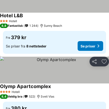
Hotel L&B
Hotell
3 Stjerner
8,8
Fantastisk
1 244
Sunny Beach
379 kr
Fra
Se priser fra
8 nettsteder
Se priser
Del
Leg
Olymp Apartcomplex
Hotell
4 Stjerner
8,4
Veldig bra
522
Sveti Vlas
380 kr
Fra