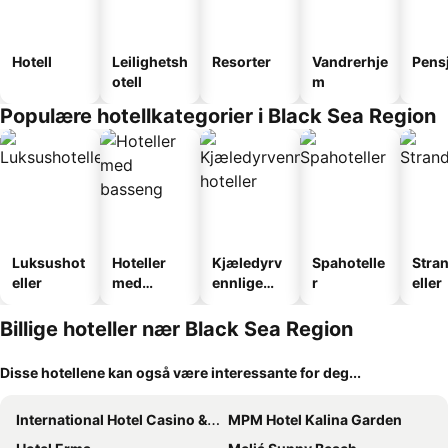
Hotell
Leilighetsh
Resorter
Vandrerhje
Pens
otell
m
Populære hotellkategorier i Black Sea Region
Luksushot
Hoteller
Kjæledyrv
Spahotelle
Stra
eller
med
ennlige
r
eller
basseng
hoteller
Billige hoteller nær Black Sea Region
Disse hotellene kan også være interessante for deg...
International Hotel Casino & Tower Suites
MPM Hotel Kalina Garden