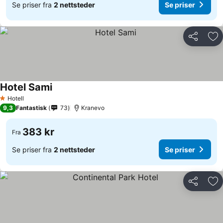
Se priser fra
2 nettsteder
Se priser
Del
Leg
Hotel Sami
Hotell
1 Stjerner
9,3
Fantastisk
73
Kranevo
383 kr
Fra
Se priser fra
2 nettsteder
Se priser
Del
Leg