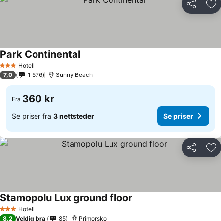
Del
Leg
Park Continental
Hotell
3 Stjerner
7,0
1 576
Sunny Beach
360 kr
Fra
Se priser fra
3 nettsteder
Se priser
Del
Leg
Stamopolu Lux ground floor
Hotell
3 Stjerner
8,2
Veldig bra
85
Primorsko