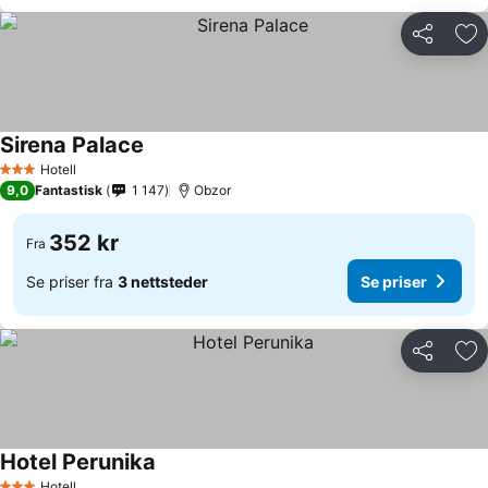
Del
Leg
Sirena Palace
Hotell
3 Stjerner
9,0
Fantastisk
1 147
Obzor
352 kr
Fra
Se priser fra
3 nettsteder
Se priser
Del
Leg
Hotel Perunika
Hotell