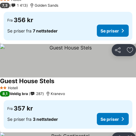
3 Stjerner
7,3
1 413
Golden Sands
356 kr
Fra
Se priser fra
7 nettsteder
Se priser
Del
Leg
Guest House Stels
Hotell
2 Stjerner
8,1
Veldig bra
287
Kranevo
357 kr
Fra
Se priser fra
3 nettsteder
Se priser