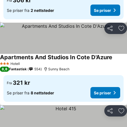
306 kr
Fra
Se priser fra
2 nettsteder
Se priser
Del
Leg
Apartments And Studios In Cote D'Azure
Hotell
3 Stjerner
8,8
Fantastisk
554
Sunny Beach
321 kr
Fra
Se priser fra
8 nettsteder
Se priser
Del
Leg