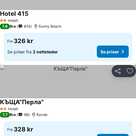
Hotel 415
Hotell
2 Stjerner
7,8
Bra
874
Sunny Beach
326 kr
Fra
Se priser fra
2 nettsteder
Se priser
Del
Leg
КЪЩА"Перла"
Hotell
2 Stjerner
7,7
Bra
96
Ravda
328 kr
Fra