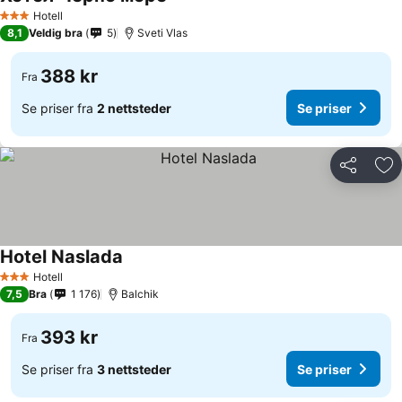
Hotell
3 Stjerner
8,1
Veldig bra
5
Sveti Vlas
388 kr
Fra
Se priser fra
2 nettsteder
Se priser
Del
Leg
Hotel Naslada
Hotell
3 Stjerner
7,5
Bra
1 176
Balchik
393 kr
Fra
Se priser fra
3 nettsteder
Se priser