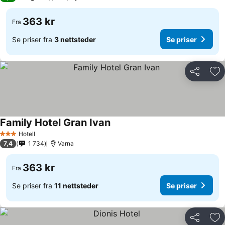
363 kr
Fra
Se priser fra
3 nettsteder
Se priser
Del
Leg
Family Hotel Gran Ivan
Hotell
3 Stjerner
7,4
1 734
Varna
363 kr
Fra
Se priser fra
11 nettsteder
Se priser
Del
Leg