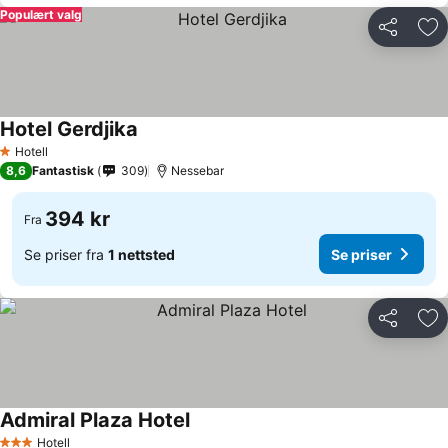
Populært valg
Del
Leg
Hotel Gerdjika
Hotell
1 Stjerner
8,6
Fantastisk
309
Nessebar
394 kr
Fra
Se priser fra
1 nettsted
Se priser
Del
Leg
Admiral Plaza Hotel
Hotell