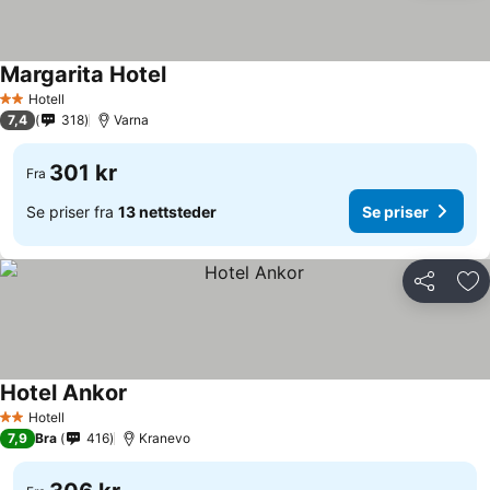
Margarita Hotel
Hotell
2 Stjerner
7,4
318
Varna
301 kr
Fra
Se priser fra
13 nettsteder
Se priser
Del
Leg
Hotel Ankor
Hotell
2 Stjerner
7,9
Bra
416
Kranevo