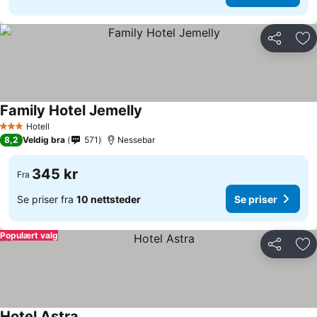
Del
Leg
Family Hotel Jemelly
Hotell
3 Stjerner
8,2
Veldig bra
571
Nessebar
345 kr
Fra
Se priser fra
10 nettsteder
Se priser
Populært valg
Del
Leg
Hotel Astra