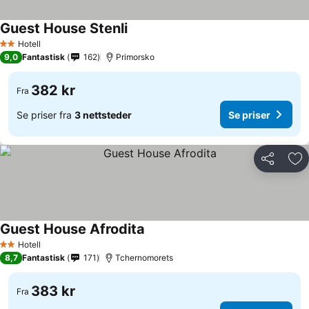
Guest House Stenli
Hotell
2 Stjerner
9,0
Fantastisk
162
Primorsko
382 kr
Fra
Se priser fra
3 nettsteder
Se priser
Del
Leg
Guest House Afrodita
Hotell
2 Stjerner
8,7
Fantastisk
171
Tchernomorets
383 kr
Fra