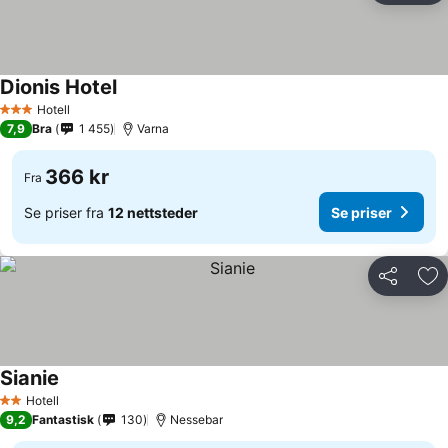
Dionis Hotel
Hotell
3 Stjerner
7,9
Bra
1 455
Varna
366 kr
Fra
Se priser fra
12 nettsteder
Se priser
Del
Leg
Sianie
Hotell
2 Stjerner
9,2
Fantastisk
130
Nessebar