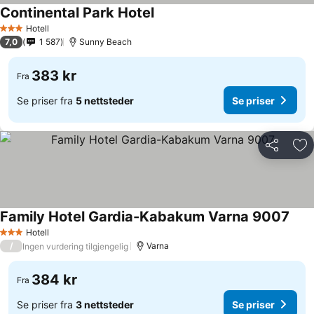
Continental Park Hotel
Hotell
3 Stjerner
7,0
1 587
Sunny Beach
383 kr
Fra
Se priser fra
5 nettsteder
Se priser
Del
Leg
Family Hotel Gardia-Kabakum Varna 9007
Hotell
3 Stjerner
/
Varna
Ingen vurdering tilgjengelig
384 kr
Fra
Se priser fra
3 nettsteder
Se priser