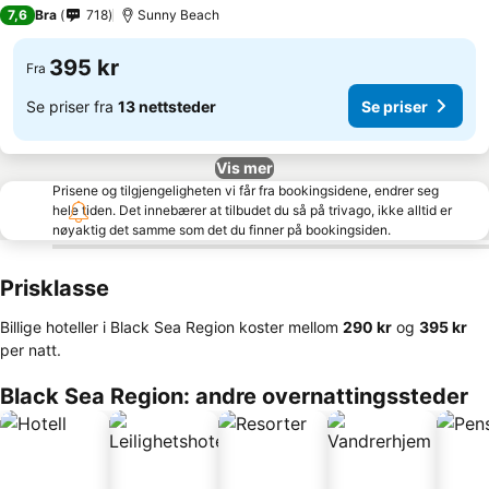
3 Stjerner
7,6
Bra
718
Sunny Beach
395 kr
Fra
Se priser fra
13 nettsteder
Se priser
Vis mer
Prisene og tilgjengeligheten vi får fra bookingsidene, endrer seg
hele tiden. Det innebærer at tilbudet du så på trivago, ikke alltid er
nøyaktig det samme som det du finner på bookingsiden.
Prisklasse
Billige hoteller i Black Sea Region koster mellom
‎290 kr
og
‎395 kr
per natt.
Black Sea Region: andre overnattingssteder