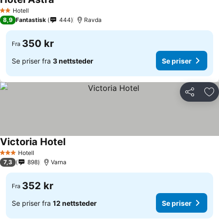
Hotell
2 Stjerner
8,9
Fantastisk
444
Ravda
350 kr
Fra
Se priser fra
3 nettsteder
Se priser
Del
Leg
Victoria Hotel
Hotell
3 Stjerner
7,3
898
Varna
352 kr
Fra
Se priser fra
12 nettsteder
Se priser