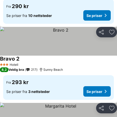
290 kr
Fra
Se priser fra
10 nettsteder
Se priser
Del
Leg
Bravo 2
Hotell
3 Stjerner
8,2
Veldig bra
217
Sunny Beach
293 kr
Fra
Se priser fra
3 nettsteder
Se priser
Del
Leg