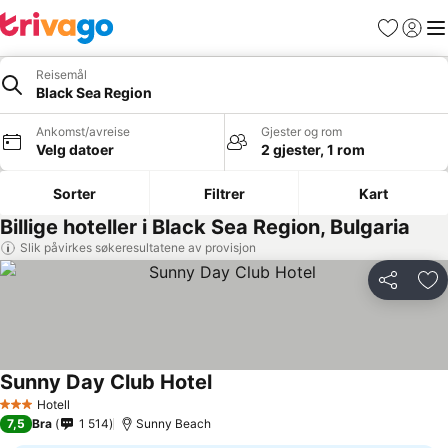
Favoritter
Logg i
Me
Reisemål
Black Sea Region
Ankomst/avreise
Gjester og rom
Velg datoer
2 gjester, 1 rom
Sorter
Filtrer
Kart
Billige hoteller i Black Sea Region, Bulgaria
Slik påvirkes søkeresultatene av provisjon
Del
Leg
Sunny Day Club Hotel
Hotell
3 Stjerner
7,5
Bra
1 514
Sunny Beach