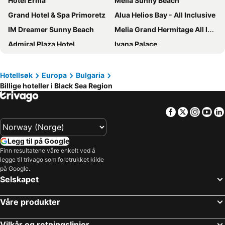
Hotel Erma
Meliá Sunny Beach
Grand Hotel & Spa Primoretz
Alua Helios Bay - All Inclusive
IM Dreamer Sunny Beach
Melia Grand Hermitage All Inclusive
Admiral Plaza Hotel
Ivana Palace
Blue Pearl Hotel
Bilyana Beach Hotel
Best Western PLUS Premium Inn
Voya Beach Resort
Hotellsøk
Europa
Bulgaria
Billige hoteller i Black Sea Region
Aphrodite Beach Hotel
Prestige Hotel & Aquapark
Trakia Plaza Hotel
Hotel Arda
Facebook
Twitter
Insta
Yo
Sentido Neptun Beach
Sentido Bellevue Beach- All Inclusive & Beach Access
Smartline Meridian Hotel
Sun Palace
Legg til på Google
White Lagoon
Hotel Pomorie Sun
Finn resultatene våre enkelt ved å
legge til trivago som foretrukket kilde
Festa Panorama Hotel
Tiara Beach
på Google.
Imperial Palace Hotel
HVD Club Bor
Selskapet
Balaton Hotel
Kristal
Våre produkter
Hotel Fenix
MPM Hotel Condor - All Inclusive Light
Grand Hotel Sunny Beach - All Inclusive
Hotel Bulgaria Burgas
Vilkår og retningslinjer