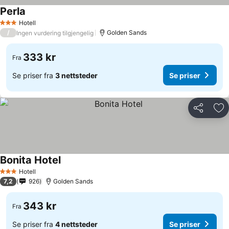
Perla
Hotell
3 Stjerner
/
Golden Sands
Ingen vurdering tilgjengelig
333 kr
Fra
Se priser fra
3 nettsteder
Se priser
Del
Leg
Bonita Hotel
Hotell
3 Stjerner
7,2
926
Golden Sands
343 kr
Fra
Se priser fra
4 nettsteder
Se priser