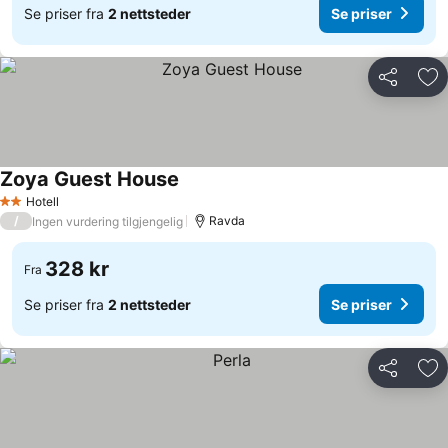
Se priser fra
2 nettsteder
Se priser
Del
Leg
Zoya Guest House
Hotell
2 Stjerner
/
Ravda
Ingen vurdering tilgjengelig
328 kr
Fra
Se priser fra
2 nettsteder
Se priser
Del
Leg