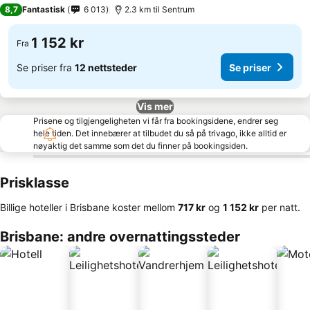
4 Stjerner
8,7
Fantastisk
6 013
2.3 km til Sentrum
1 152 kr
Fra
Se priser fra
12 nettsteder
Se priser
Vis mer
Prisene og tilgjengeligheten vi får fra bookingsidene, endrer seg
hele tiden. Det innebærer at tilbudet du så på trivago, ikke alltid er
nøyaktig det samme som det du finner på bookingsiden.
Prisklasse
Billige hoteller i Brisbane koster mellom
‎717 kr
og
‎1 152 kr
per natt.
Brisbane: andre overnattingssteder