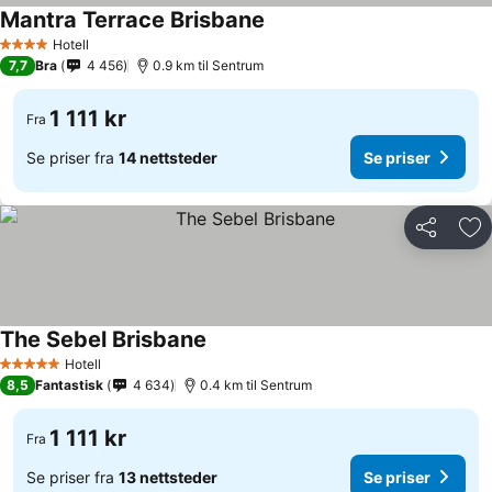
Mantra Terrace Brisbane
Se priser
Hotell
4 Stjerner
7,7
Bra
4 456
0.9 km til Sentrum
1 111 kr
Fra
Se priser fra
14 nettsteder
Se priser
Del
Leg
The Sebel Brisbane
Se priser
Hotell
5 Stjerner
8,5
Fantastisk
4 634
0.4 km til Sentrum
1 111 kr
Fra
Se priser fra
13 nettsteder
Se priser