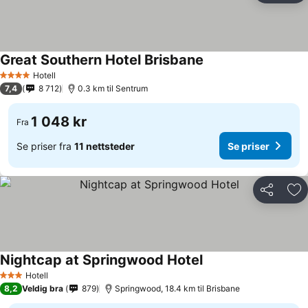
Great Southern Hotel Brisbane
Se priser
Hotell
4 Stjerner
7,4
8 712
0.3 km til Sentrum
1 048 kr
Fra
Se priser fra
11 nettsteder
Se priser
Del
Leg
Nightcap at Springwood Hotel
Se priser
Hotell
3 Stjerner
8,2
Veldig bra
879
Springwood, 18.4 km til Brisbane