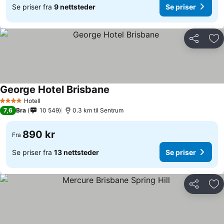
Se priser fra
9 nettsteder
Se priser
Del
Leg
George Hotel Brisbane
Se priser
Hotell
4 Stjerner
7,6
Bra
10 549
0.3 km til Sentrum
890 kr
Fra
Se priser fra
13 nettsteder
Se priser
Del
Leg