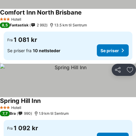
Comfort Inn North Brisbane
Se priser
Hotell
3 Stjerner
8,5
Fantastisk
2 992
13.5 km til Sentrum
1 081 kr
Fra
Se priser fra
10 nettsteder
Se priser
Del
Leg
Spring Hill Inn
Se priser
Hotell
3 Stjerner
7,7
Bra
990
1.9 km til Sentrum
1 092 kr
Fra