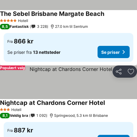
The Sebel Brisbane Margate Beach
Se priser
Hotell
5 Stjerner
8,5
Fantastisk
3 228
27.0 km til Sentrum
866 kr
Fra
Se priser fra
13 nettsteder
Se priser
Populært valg
Del
Leg
Nightcap at Chardons Corner Hotel
Se priser
Hotell
3 Stjerner
8,1
Veldig bra
1 092
Springwood, 5.3 km til Brisbane
887 kr
Fra