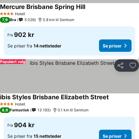
Mercure Brisbane Spring Hill
Se priser
Hotell
4 Stjerner
7,9
Bra
5 026
0.8 km til Sentrum
902 kr
Fra
Se priser fra
14 nettsteder
Se priser
Populært valg
Del
Leg
ibis Styles Brisbane Elizabeth Street
Se priser
Hotell
4 Stjerner
8,6
Fantastisk
13 193
0.1 km til Sentrum
904 kr
Fra
Se priser fra
15 nettsteder
Se priser