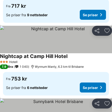
717 kr
Fra
Se priser fra
9 nettsteder
Se priser
Del
Leg
Nightcap at Camp Hill Hotel
Se priser
Hotell
3 Stjerner
7,9
Bra
1 040
Wynnum Manly, 6.3 km til Brisbane
753 kr
Fra
Se priser fra
6 nettsteder
Se priser
Del
Leg