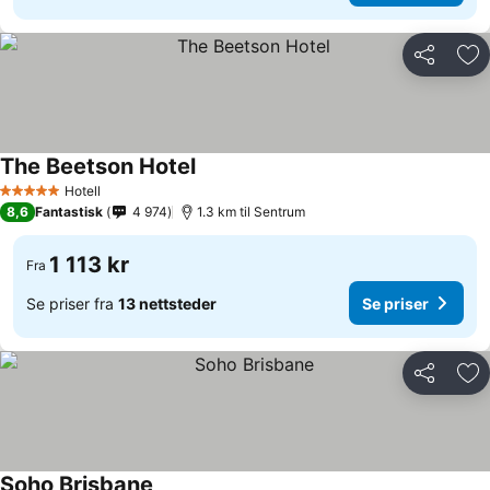
Del
Leg
The Beetson Hotel
Se priser
Hotell
5 Stjerner
8,6
Fantastisk
4 974
1.3 km til Sentrum
1 113 kr
Fra
Se priser fra
13 nettsteder
Se priser
Del
Leg
Soho Brisbane