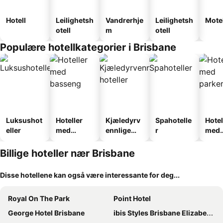
Hotell
Leilighetsh
Vandrerhje
Leilighetsh
Motel
otell
m
otell
Populære hotellkategorier i Brisbane
Luksushot
Hoteller
Kjæledyrv
Spahotelle
Hotel
eller
med
ennlige
r
med
basseng
hoteller
park
Billige hoteller nær Brisbane
Disse hotellene kan også være interessante for deg...
Royal On The Park
Point Hotel
George Hotel Brisbane
ibis Styles Brisbane Elizabeth Street