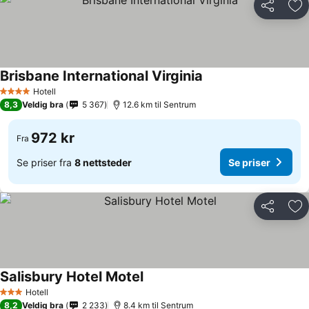
Del
Leg
Brisbane International Virginia
Se priser
Hotell
4 Stjerner
8,3
Veldig bra
5 367
12.6 km til Sentrum
972 kr
Fra
Se priser fra
8 nettsteder
Se priser
Del
Leg
Salisbury Hotel Motel
Se priser
Hotell
3 Stjerner
8,2
Veldig bra
2 233
8.4 km til Sentrum