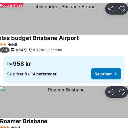
Populært valg
Del
Leg
ibis budget Brisbane Airport
Se priser
Hotell
2 Stjerner
6,1
9 547
8.3 km til Sentrum
958 kr
Fra
Se priser fra
14 nettsteder
Se priser
Del
Leg
Roamer Brisbane
Se priser
Hotell