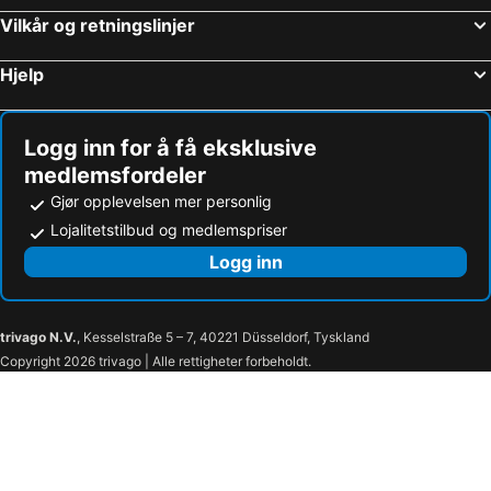
Vilkår og retningslinjer
Hotel Diana Woolloongabba
Sofitel Brisbane Central
Madison Tower Mill Hotel
Sage Hotel James Street
Hjelp
The Westin Brisbane
View Brisbane
Meadowbrook Hotel Brisbane
The Chermside Apartments
Logg inn for å få eksklusive
Rydges Fortitude Valley
W Brisbane
medlemsfordeler
Royal Albert Hotel
FV by Peppers
Gjør opplevelsen mer personlig
Brisbane Marriott Hotel
Meriton Suites Adelaide Street, Brisbane
Lojalitetstilbud og medlemspriser
Voco Brisbane City Centre By Ihg
The Sebel Brisbane
Logg inn
Mantra on Mary Brisbane
Mantra Midtown
Roamer Brisbane
The Johnson Brisbane - Art Series
trivago N.V.
, Kesselstraße 5 – 7, 40221 Düsseldorf, Tyskland
Crystalbrook Vincent
Nightcap at Camp Hill Hotel
Copyright 2026 trivago | Alle rettigheter forbeholdt.
Hotel Chino