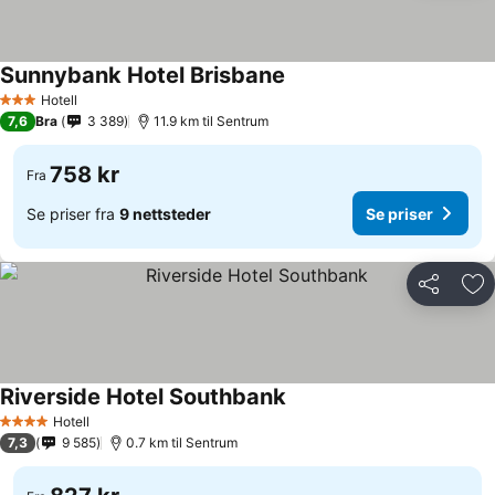
Sunnybank Hotel Brisbane
Se priser
Hotell
3 Stjerner
7,6
Bra
3 389
11.9 km til Sentrum
758 kr
Fra
Se priser fra
9 nettsteder
Se priser
Del
Leg
Riverside Hotel Southbank
Se priser
Hotell
4 Stjerner
7,3
9 585
0.7 km til Sentrum