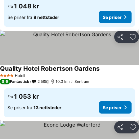
1 048 kr
Fra
Se priser fra
8 nettsteder
Se priser
Del
Leg
Quality Hotel Robertson Gardens
Se priser
Hotell
4 Stjerner
8,6
Fantastisk
2 585
10.3 km til Sentrum
1 053 kr
Fra
Se priser fra
13 nettsteder
Se priser
Del
Leg