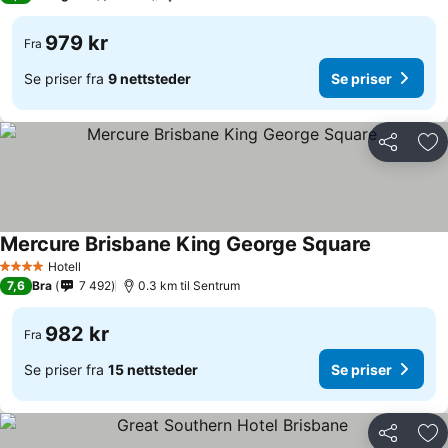
979 kr
Fra
Se priser fra
9 nettsteder
Se priser
Del
Leg
Mercure Brisbane King George Square
Se priser
Hotell
4 Stjerner
7,6
Bra
7 492
0.3 km til Sentrum
982 kr
Fra
Se priser fra
15 nettsteder
Se priser
Del
Leg