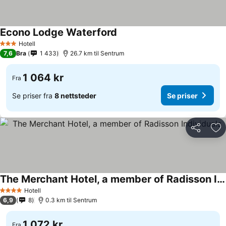
Econo Lodge Waterford
Se priser
Hotell
3 Stjerner
7,6
Bra
1 433
26.7 km til Sentrum
1 064 kr
Fra
Se priser fra
8 nettsteder
Se priser
Del
Leg
The Merchant Hotel, a member of Radisson Individuals
Se priser
Hotell
4 Stjerner
6,9
8
0.3 km til Sentrum
1 072 kr
Fra