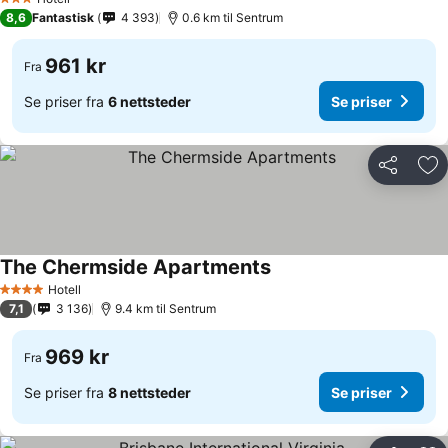
3 Stjerner
8,6
Fantastisk
4 393
0.6 km til Sentrum
961 kr
Fra
Se priser fra
6 nettsteder
Se priser
Del
Leg
The Chermside Apartments
Se priser
Hotell
4 Stjerner
7,1
3 136
9.4 km til Sentrum
969 kr
Fra
Se priser fra
8 nettsteder
Se priser