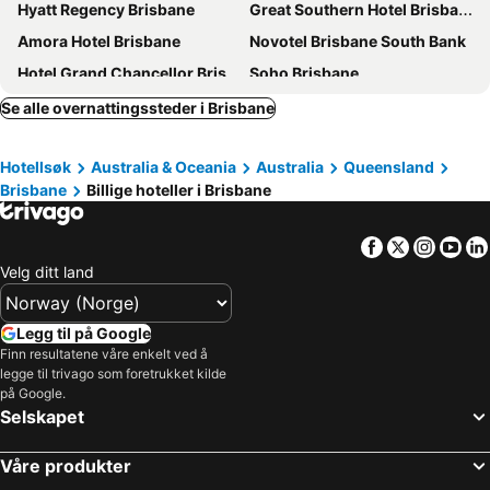
Hyatt Regency Brisbane
Great Southern Hotel Brisbane
Amora Hotel Brisbane
Novotel Brisbane South Bank
Hotel Grand Chancellor Brisbane
Soho Brisbane
Riverside Hotel Southbank
Stamford Plaza Brisbane
Se alle overnattingssteder i Brisbane
ibis Brisbane Airport
The Star Grand Brisbane
Hotellsøk
Australia & Oceania
Australia
Queensland
Holiday Inn Express Brisbane Central By Ihg
K2 Brisbane
Brisbane
Billige hoteller i Brisbane
Four Points by Sheraton Brisbane
Courtyard by Marriott Brisbane South Bank
Novotel Brisbane Airport
Rydges South Bank Brisbane
Facebook
Twitter
Insta
Yo
Mercure Brisbane King George Square
Treasury Brisbane
Velg ditt land
Kennigo Hotel Brisbane
Imperial Motel Windsor
Meriton Suites Herschel Street, Brisbane
Mercure Brisbane Spring Hill
Legg til på Google
Finn resultatene våre enkelt ved å
Intercontinental Hotels Brisbane By Ihg
Mantra South Bank Brisbane
legge til trivago som foretrukket kilde
ibis budget Brisbane Airport
The Beetson Hotel
på Google.
Selskapet
Pullman Brisbane King George Square
LyLo Brisbane
Hotel Indigo Brisbane City Centre By Ihg
Acacia Inner City Inn
Våre produkter
Best Western Airport 85 Motel
Emporium Hotel South Bank