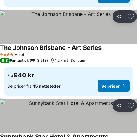
Del
Leg
The Johnson Brisbane - Art Series
Se priser
Hotell
4 Stjerner
8,8
Fantastisk
3 513
1.2 km til Sentrum
940 kr
Fra
Se priser fra
15 nettsteder
Se priser
Del
Leg
Sunnybank Star Hotel & Apartments