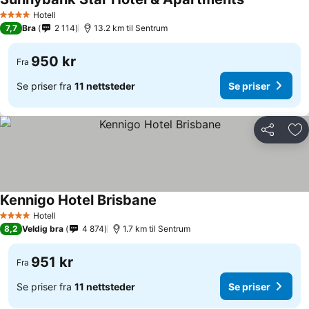
Se priser
Hotell
4 Stjerner
7,7
Bra
2 114
13.2 km til Sentrum
950 kr
Fra
Se priser fra
11 nettsteder
Se priser
Del
Leg
Kennigo Hotel Brisbane
Se priser
Hotell
4 Stjerner
8,2
Veldig bra
4 874
1.7 km til Sentrum
951 kr
Fra
Se priser fra
11 nettsteder
Se priser