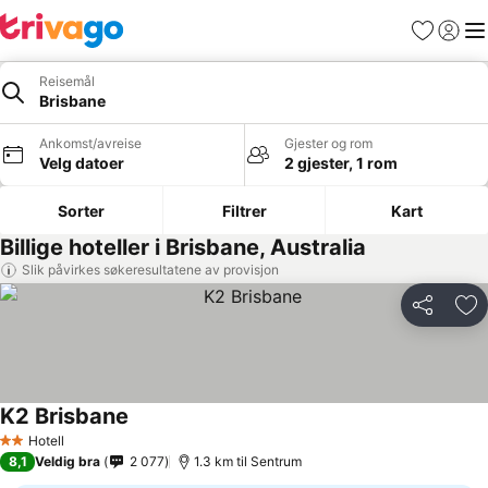
Favoritter
Logg i
Me
Reisemål
Brisbane
Ankomst/avreise
Gjester og rom
Velg datoer
2 gjester, 1 rom
Sorter
Filtrer
Kart
Billige hoteller i Brisbane, Australia
Slik påvirkes søkeresultatene av provisjon
Del
Leg
K2 Brisbane
Se priser
Hotell
2 Stjerner
8,1
Veldig bra
2 077
1.3 km til Sentrum