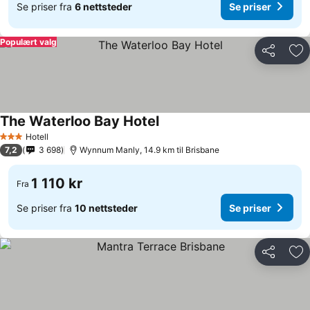
Se priser fra
6 nettsteder
Se priser
Populært valg
Del
Leg
The Waterloo Bay Hotel
Se priser
Hotell
3 Stjerner
7,2
3 698
Wynnum Manly, 14.9 km til Brisbane
1 110 kr
Fra
Se priser fra
10 nettsteder
Se priser
Del
Leg