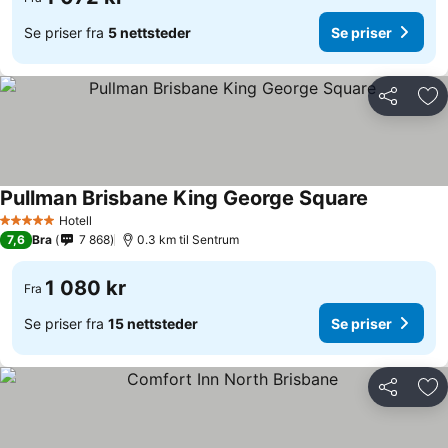
Se priser fra
5 nettsteder
Se priser
Del
Leg
Pullman Brisbane King George Square
Se priser
Hotell
5 Stjerner
7,6
Bra
7 868
0.3 km til Sentrum
1 080 kr
Fra
Se priser fra
15 nettsteder
Se priser
Del
Leg