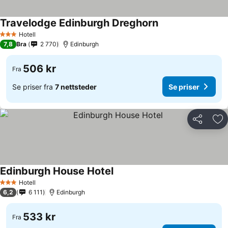
Travelodge Edinburgh Dreghorn
Hotell
3 Stjerner
7,8
Bra
2 770
Edinburgh
506 kr
Fra
Se priser fra
7 nettsteder
Se priser
Del
Leg
Edinburgh House Hotel
Hotell
3 Stjerner
6,2
6 111
Edinburgh
533 kr
Fra