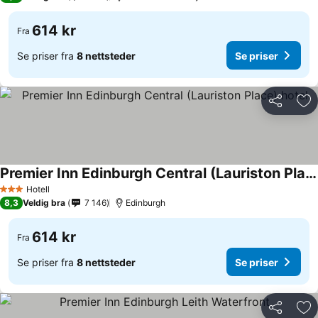
614 kr
Fra
Se priser fra
8 nettsteder
Se priser
Del
Leg
Premier Inn Edinburgh Central (Lauriston Place) hotel
Hotell
3 Stjerner
8,3
Veldig bra
7 146
Edinburgh
614 kr
Fra
Se priser fra
8 nettsteder
Se priser
Del
Leg