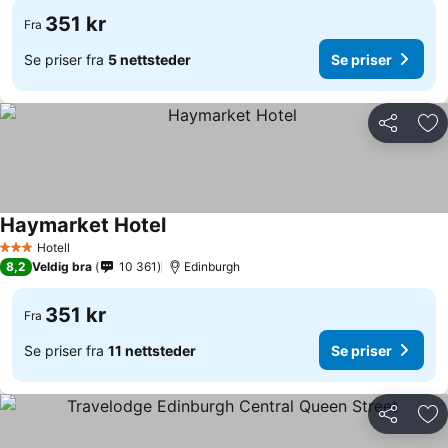
351 kr
Fra
Se priser fra
5 nettsteder
Se priser
Del
Leg
Haymarket Hotel
Hotell
3 Stjerner
8,2
Veldig bra
10 361
Edinburgh
351 kr
Fra
Se priser fra
11 nettsteder
Se priser
Del
Leg