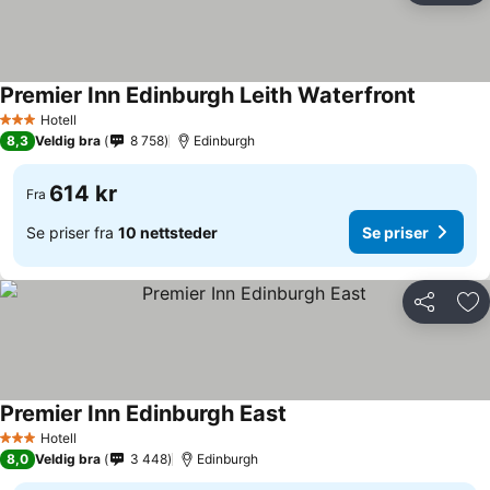
Premier Inn Edinburgh Leith Waterfront
Hotell
3 Stjerner
8,3
Veldig bra
8 758
Edinburgh
614 kr
Fra
Se priser fra
10 nettsteder
Se priser
Del
Leg
Premier Inn Edinburgh East
Hotell
3 Stjerner
8,0
Veldig bra
3 448
Edinburgh