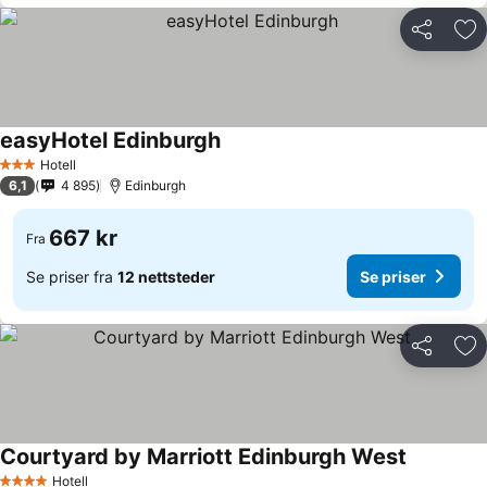
Del
Leg
easyHotel Edinburgh
Hotell
3 Stjerner
6,1
4 895
Edinburgh
667 kr
Fra
Se priser fra
12 nettsteder
Se priser
Del
Leg
Courtyard by Marriott Edinburgh West
Hotell