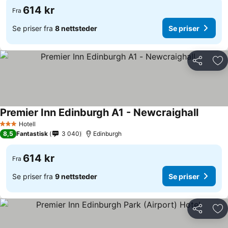
614 kr
Fra
Se priser fra
8 nettsteder
Se priser
Del
Leg
Premier Inn Edinburgh A1 - Newcraighall
Hotell
3 Stjerner
8,5
Fantastisk
3 040
Edinburgh
614 kr
Fra
Se priser fra
9 nettsteder
Se priser
Del
Leg