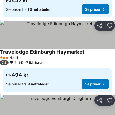
457 kr
Fra
Se priser fra
13 nettsteder
Se priser
Del
Leg
Travelodge Edinburgh Haymarket
Hotell
3 Stjerner
7,2
4 161
Edinburgh
494 kr
Fra
Se priser fra
9 nettsteder
Se priser
Del
Leg