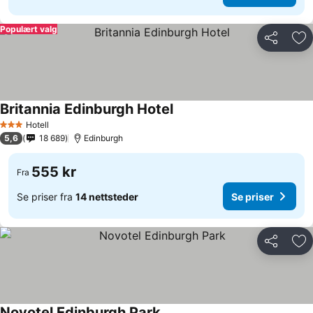
Populært valg
Del
Leg
Britannia Edinburgh Hotel
Hotell
3 Stjerner
5,6
18 689
Edinburgh
555 kr
Fra
Se priser fra
14 nettsteder
Se priser
Del
Leg
Novotel Edinburgh Park