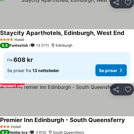
Del
Leg
Staycity Aparthotels, Edinburgh, West End
Hotell
4 Stjerner
8,6
Fantastisk
13 071
Edinburgh
608 kr
Fra
Se priser fra
13 nettsteder
Se priser
Populært valg
Del
Leg
Premier Inn Edinburgh - South Queensferry
Hotell
3 Stjerner
8,2
Veldig bra
3 615
South Queensferry