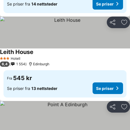
Se priser fra
14 nettsteder
Se priser
Del
Leg
Leith House
Hotell
3 Stjerner
6,4
1 554
Edinburgh
545 kr
Fra
Se priser fra
13 nettsteder
Se priser
Del
Leg