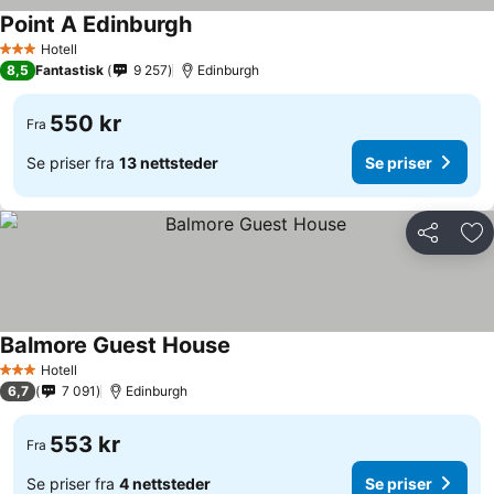
Point A Edinburgh
Hotell
3 Stjerner
8,5
Fantastisk
9 257
Edinburgh
550 kr
Fra
Se priser fra
13 nettsteder
Se priser
Del
Leg
Balmore Guest House
Hotell
3 Stjerner
6,7
7 091
Edinburgh
553 kr
Fra
Se priser fra
4 nettsteder
Se priser