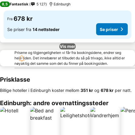
4 Stjerner
8,5
Fantastisk
5 127
Edinburgh
678 kr
Fra
Se priser fra
14 nettsteder
Se priser
Vis mer
Prisene og tilgjengeligheten vi får fra bookingsidene, endrer seg
hele tiden. Det innebærer at tilbudet du så på trivago, ikke alltid er
nøyaktig det samme som det du finner på bookingsiden.
Prisklasse
Billige hoteller i Edinburgh koster mellom
‎351 kr
og
‎678 kr
per natt.
Edinburgh: andre overnattingssteder