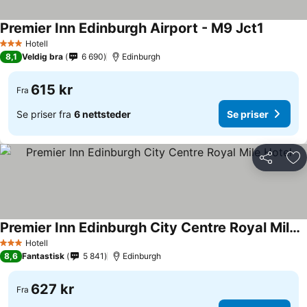
Premier Inn Edinburgh Airport - M9 Jct1
Hotell
3 Stjerner
8,1
Veldig bra
6 690
Edinburgh
615 kr
Fra
Se priser fra
6 nettsteder
Se priser
Del
Leg
Premier Inn Edinburgh City Centre Royal Mile Hotel
Hotell
3 Stjerner
8,6
Fantastisk
5 841
Edinburgh
627 kr
Fra