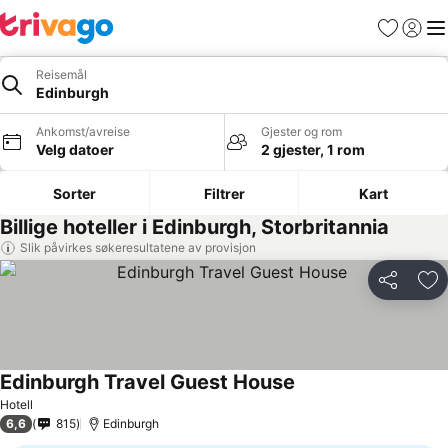
Favoritter
Logg i
Me
Reisemål
Edinburgh
Ankomst/avreise
Gjester og rom
Velg datoer
2 gjester, 1 rom
Sorter
Filtrer
Kart
Billige hoteller i Edinburgh, Storbritannia
Slik påvirkes søkeresultatene av provisjon
Del
Leg
Edinburgh Travel Guest House
Hotell
6,6
815
Edinburgh