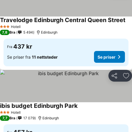
Travelodge Edinburgh Central Queen Street
Hotell
3 Stjerner
7,8
Bra
5 494
Edinburgh
437 kr
Fra
Se priser fra
11 nettsteder
Se priser
Del
Leg
ibis budget Edinburgh Park
Hotell
3 Stjerner
7,7
Bra
17 079
Edinburgh