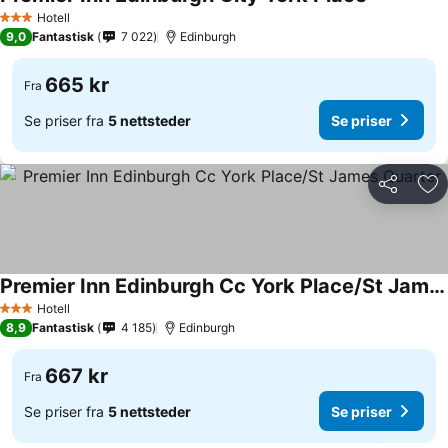
Hotell
3 Stjerner
9,0
Fantastisk
7 022
Edinburgh
665 kr
Fra
Se priser fra
5 nettsteder
Se priser
Del
Leg
Premier Inn Edinburgh Cc York Place/St James Quarter
Hotell
3 Stjerner
8,9
Fantastisk
4 185
Edinburgh
667 kr
Fra
Se priser fra
5 nettsteder
Se priser