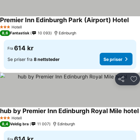
Premier Inn Edinburgh Park (Airport) Hotel
Hotell
3 Stjerner
8,6
Fantastisk
10 093
Edinburgh
614 kr
Fra
Se priser fra
8 nettsteder
Se priser
Del
Leg
hub by Premier Inn Edinburgh Royal Mile hotel
Hotell
3 Stjerner
8,4
Veldig bra
11 007
Edinburgh
614 kr
Fra