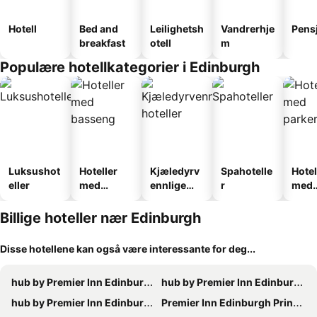
Hotell
Bed and
Leilighetsh
Vandrerhje
Pens
breakfast
otell
m
Populære hotellkategorier i Edinburgh
Luksushot
Hoteller
Kjæledyrv
Spahotelle
Hotel
eller
med
ennlige
r
med
basseng
hoteller
park
Billige hoteller nær Edinburgh
Disse hotellene kan også være interessante for deg...
hub by Premier Inn Edinburgh City Centre (Rose Street) hotel
hub by Premier Inn Edinburgh Royal Mile hotel
hub by Premier Inn Edinburgh Haymarket hotel
Premier Inn Edinburgh Princes Street