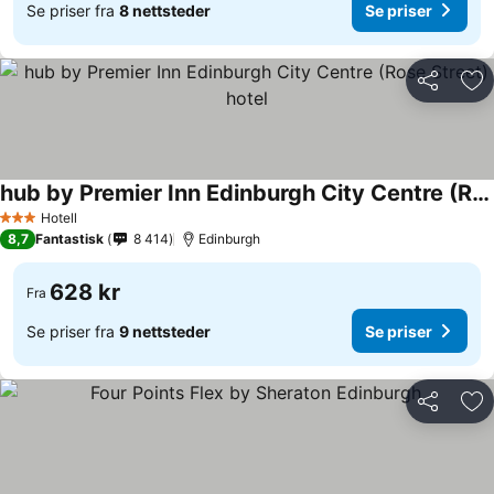
Se priser fra
8 nettsteder
Se priser
Del
Leg
hub by Premier Inn Edinburgh City Centre (Rose Street) hotel
Hotell
3 Stjerner
8,7
Fantastisk
8 414
Edinburgh
628 kr
Fra
Se priser fra
9 nettsteder
Se priser
Del
Leg