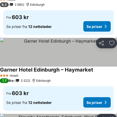
2 Stjerner
6,2
2 680
Edinburgh
603 kr
Fra
Se priser fra
12 nettsteder
Se priser
Del
Leg
Garner Hotel Edinburgh – Haymarket
Hotell
3 Stjerner
7,7
Bra
3 522
Edinburgh
603 kr
Fra
Se priser fra
12 nettsteder
Se priser