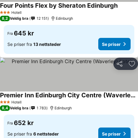
Four Points Flex by Sheraton Edinburgh
Hotell
3 Stjerner
8,2
Veldig bra
12 151
Edinburgh
645 kr
Fra
Se priser fra
13 nettsteder
Se priser
Del
Leg
Premier Inn Edinburgh City Centre (Waverley) hotel
Hotell
3 Stjerner
8,4
Veldig bra
1 783
Edinburgh
652 kr
Fra
Se priser fra
6 nettsteder
Se priser