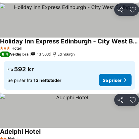
Del
Leg
Holiday Inn Express Edinburgh - City West By Ihg
Hotell
3 Stjerner
8,4
Veldig bra
13 563
Edinburgh
592 kr
Fra
Se priser fra
13 nettsteder
Se priser
Del
Leg
Adelphi Hotel
Hotell