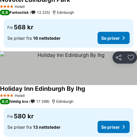
Hotell
4 Stjerner
8,8
Fantastisk
13 225
Edinburgh
568 kr
Fra
Se priser fra
16 nettsteder
Se priser
Del
Leg
Holiday Inn Edinburgh By Ihg
Hotell
4 Stjerner
8,0
Veldig bra
17 398
Edinburgh
580 kr
Fra
Se priser fra
13 nettsteder
Se priser