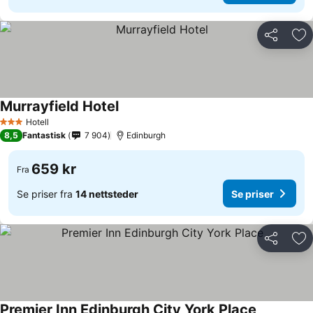
Del
Leg
Murrayfield Hotel
Hotell
3 Stjerner
8,5
Fantastisk
7 904
Edinburgh
659 kr
Fra
Se priser fra
14 nettsteder
Se priser
Del
Leg
Premier Inn Edinburgh City York Place