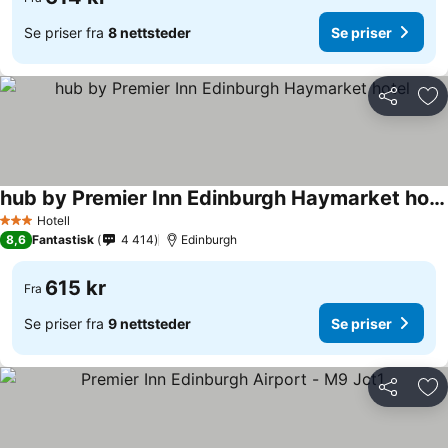
Se priser fra
8 nettsteder
Se priser
Del
Leg
hub by Premier Inn Edinburgh Haymarket hotel
Hotell
3 Stjerner
8,6
Fantastisk
4 414
Edinburgh
615 kr
Fra
Se priser fra
9 nettsteder
Se priser
Del
Leg