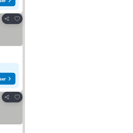
ser
Legg til i favoritter
Del
ser
Legg til i favoritter
Del