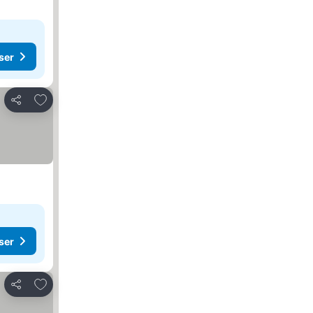
ser
Legg til i favoritter
Del
ser
Legg til i favoritter
Del