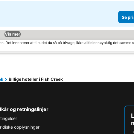
Se pri
Vis mer
den. Det innebærer at tilbudet du så på trivago, ikke alltid er nøyaktig det samme
ek
Billige hoteller i Fish Creek
lkår og retningslinjer
L
tingelser
ridiske opplysninger