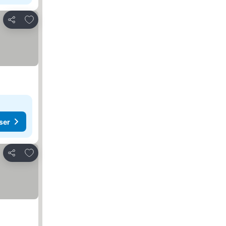
Legg til i favoritter
Del
ser
Legg til i favoritter
Del