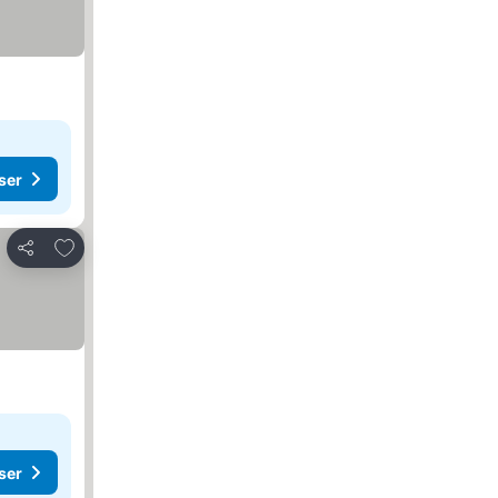
ser
Legg til i favoritter
Del
ser