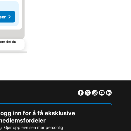
ser
 som det du
Facebook
Twitter
Instagram
Youtube
Linkedin
ogg inn for å få eksklusive
medlemsfordeler
Gjør opplevelsen mer personlig