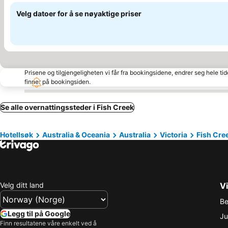
Velg datoer for å se nøyaktige priser
Prisene og tilgjengeligheten vi får fra bookingsidene, endrer seg hele ti
finner på bookingsiden.
Se alle overnattingssteder i Fish Creek
Hotellsøk
Australia & Oceania
Australia
Victoria
Fish Cre
Velg ditt land
Vi
Be
Legg til på Google
Ju
Finn resultatene våre enkelt ved å