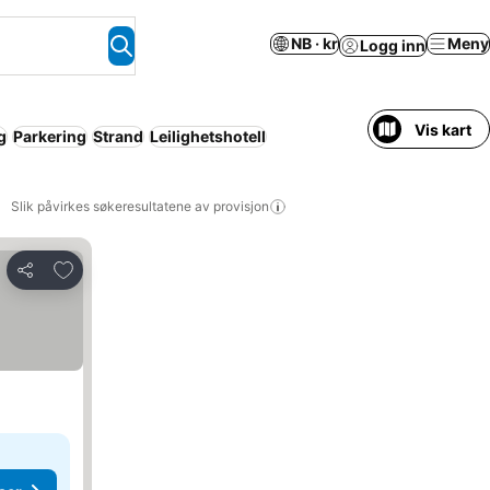
NB · kr
Meny
Logg inn
Vis kart
g
Parkering
Strand
Leilighetshotell
Slik påvirkes søkeresultatene av provisjon
Legg til i favoritter
Del