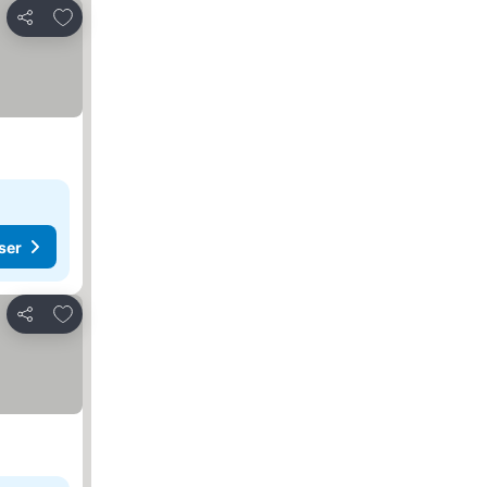
Legg til i favoritter
Del
ser
Legg til i favoritter
Del