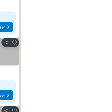
ser
Legg til i favoritter
Del
ser
Legg til i favoritter