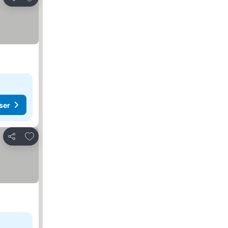
Del
ser
Legg til i favoritter
Del