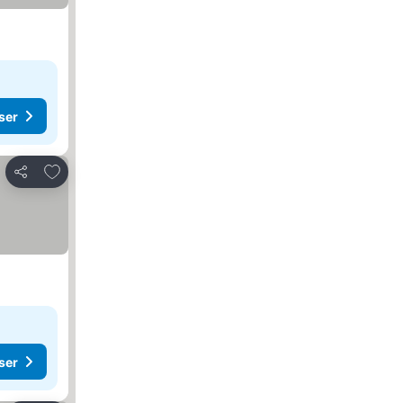
ser
Legg til i favoritter
Del
ser