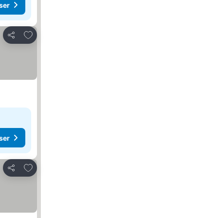
ser
Legg til i favoritter
Del
ser
Legg til i favoritter
Del