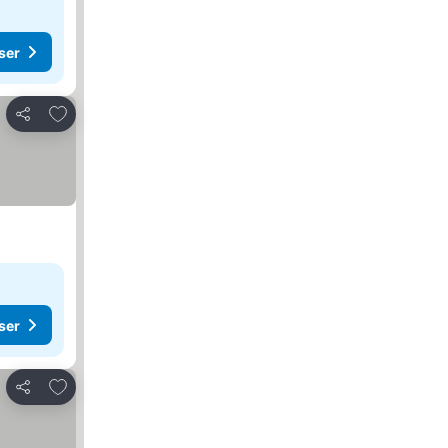
ser
Legg til i favoritter
Del
ser
Legg til i favoritter
Del