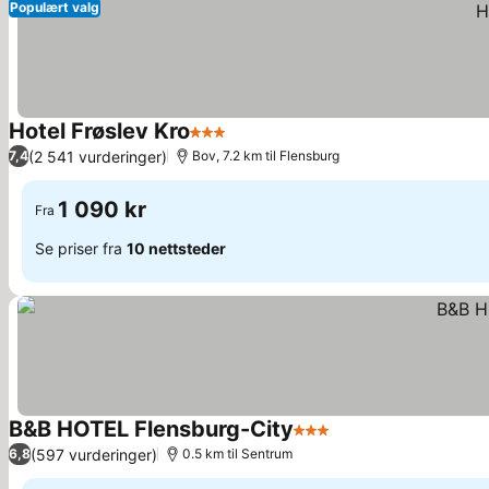
Populært valg
Hotel Frøslev Kro
3 Stjerner
(2 541 vurderinger)
7,4
Bov, 7.2 km til Flensburg
1 090 kr
Fra
Se priser fra
10 nettsteder
B&B HOTEL Flensburg-City
3 Stjerner
(597 vurderinger)
6,8
0.5 km til Sentrum