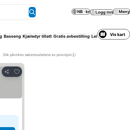
NB · kr
Meny
Logg inn
Vis kart
g
Basseng
Kjæledyr tillatt
Gratis avbestilling
Leilighetshotell
Wi-
Slik påvirkes søkeresultatene av provisjon
Legg til i favoritter
Del