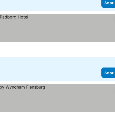
Se pri
Se pri