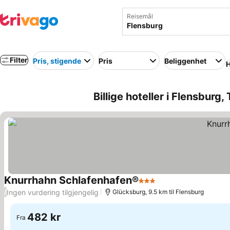
Reisemål
Filter
Pris, stigende
Pris
Beliggenhet
H
Billige hoteller i Flensburg,
Knurrhahn Schlafenhafen®
3 Stjerner
Ingen vurdering tilgjengelig
/
Glücksburg, 9.5 km til Flensburg
482 kr
Fra