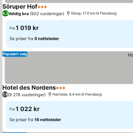
Söruper Hof
3 Stjerner
Veldig bra
(902 vurderinger)
8,2
Sörup, 17.0 km til Flensburg
1 019 kr
Fra
Se priser fra
6 nettsteder
Populært valg
Hotel des Nordens
3 Stjerner
(9 278 vurderinger)
7,4
Harrislee, 6.4 km til Flensburg
1 022 kr
Fra
Se priser fra
16 nettsteder