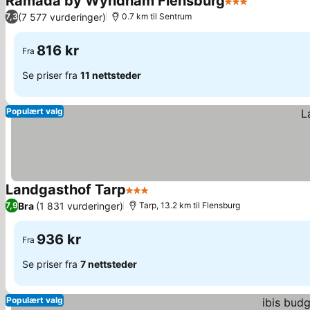
Ramada by Wyndham Flensburg
3 Stjerner
(7 577 vurderinger)
7,3
0.7 km til Sentrum
816 kr
Fra
Se priser fra
11 nettsteder
Populært valg
Landgasthof Tarp
3 Stjerner
Bra
(1 831 vurderinger)
7,9
Tarp, 13.2 km til Flensburg
936 kr
Fra
Se priser fra
7 nettsteder
Populært valg