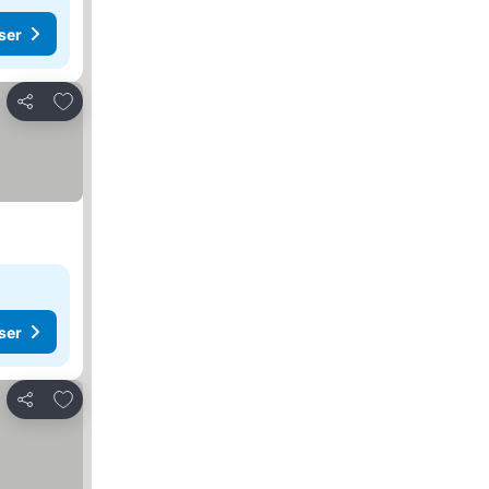
ser
Legg til i favoritter
Del
ser
Legg til i favoritter
Del