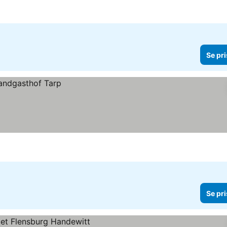
Se pri
Se pri