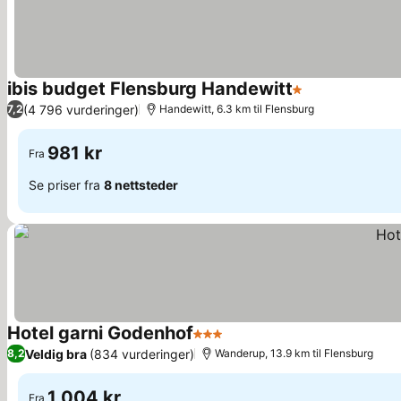
ibis budget Flensburg Handewitt
1 Stjerner
(4 796 vurderinger)
7,2
Handewitt, 6.3 km til Flensburg
981 kr
Fra
Se priser fra
8 nettsteder
Hotel garni Godenhof
3 Stjerner
Veldig bra
(834 vurderinger)
8,2
Wanderup, 13.9 km til Flensburg
1 004 kr
Fra