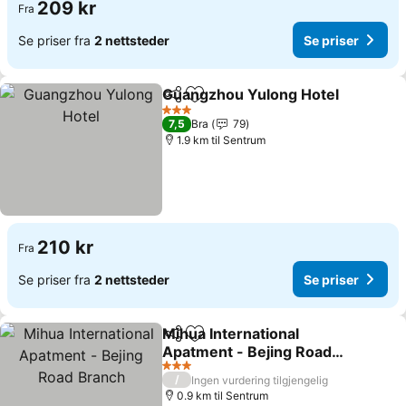
209 kr
Fra
Se priser fra
2 nettsteder
Se priser
Guangzhou Yulong Hotel
Del
Legg til i favoritter
3 Stjerner
7,5
Bra
79
1.9 km til Sentrum
210 kr
Fra
Se priser fra
2 nettsteder
Se priser
Mihua International
Del
Legg til i favoritter
Apatment - Bejing Road
Branch
3 Stjerner
/
Ingen vurdering tilgjengelig
0.9 km til Sentrum