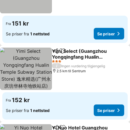
151 kr
Fra
Se priser fra
1 nettsted
Se priser
Yimi Select (Guangzhou
Del
Legg til i favoritter
Yongqingfang Hualin
Temple Subway Station
3 Stjerner
/
Ingen vurdering tilgjengelig
Store) 逸米精选(广州永庆
2.5 km til Sentrum
坊华林寺地铁站店)
152 kr
Fra
Se priser fra
1 nettsted
Se priser
Yi Nuo Hotel Guangzhou