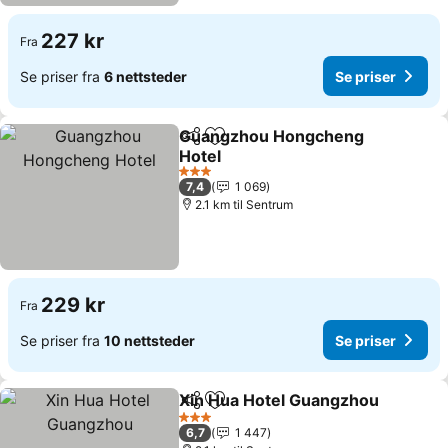
227 kr
Fra
Se priser fra
6 nettsteder
Se priser
Guangzhou Hongcheng
Del
Legg til i favoritter
Hotel
3 Stjerner
7,4
1 069
2.1 km til Sentrum
229 kr
Fra
Se priser fra
10 nettsteder
Se priser
Xin Hua Hotel Guangzhou
Del
Legg til i favoritter
3 Stjerner
6,7
1 447