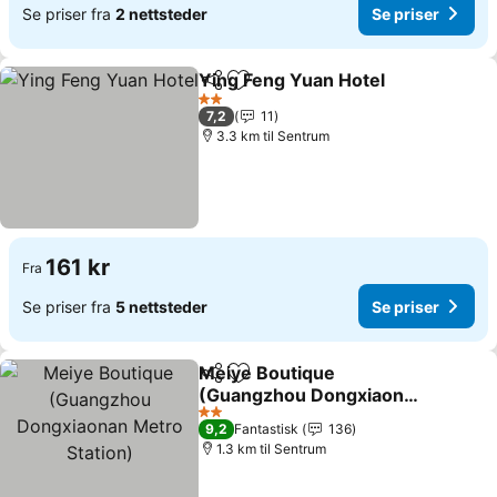
Se priser fra
2 nettsteder
Se priser
Ying Feng Yuan Hotel
Del
Legg til i favoritter
2 Stjerner
7,2
11
3.3 km til Sentrum
161 kr
Fra
Se priser fra
5 nettsteder
Se priser
Meiye Boutique
Del
Legg til i favoritter
(Guangzhou Dongxiaonan
Metro Station)
2 Stjerner
9,2
Fantastisk
136
1.3 km til Sentrum