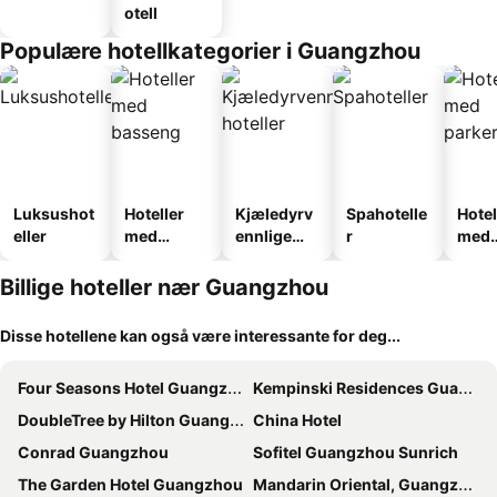
otell
Populære hotellkategorier i Guangzhou
Luksushot
Hoteller
Kjæledyrv
Spahotelle
Hotel
eller
med
ennlige
r
med
basseng
hoteller
park
Billige hoteller nær Guangzhou
Disse hotellene kan også være interessante for deg...
Four Seasons Hotel Guangzhou
Kempinski Residences Guangzhou
DoubleTree by Hilton Guangzhou
China Hotel
Conrad Guangzhou
Sofitel Guangzhou Sunrich
The Garden Hotel Guangzhou
Mandarin Oriental, Guangzhou