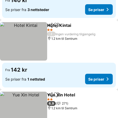
140 kr
Fra
Se priser fra
3 nettsteder
Se priser
Hotel Kintai
Del
Legg til i favoritter
2 Stjerner
/
Ingen vurdering tilgjengelig
1.2 km til Sentrum
142 kr
Fra
Se priser fra
1 nettsted
Se priser
Yue Xin Hotel
Del
Legg til i favoritter
2 Stjerner
6,9
271
1.2 km til Sentrum