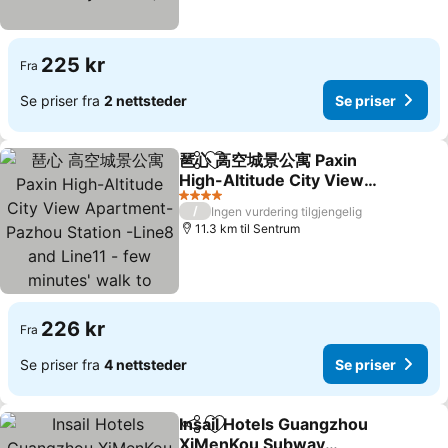
225 kr
Fra
Se priser fra
2 nettsteder
Se priser
琶心 高空城景公寓 Paxin
Del
Legg til i favoritter
High-Altitude City View
Apartment- Pazhou
4 Stjerner
/
Ingen vurdering tilgjengelig
Station -Line8 and Line11
11.3 km til Sentrum
- few minutes' walk to
Canton Exhibition Center
226 kr
Fra
Se priser fra
4 nettsteder
Se priser
Insail Hotels Guangzhou
Del
Legg til i favoritter
XiMenKou Subway