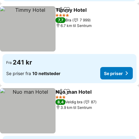
Timmy Hotel
Del
Legg til i favoritter
4 Stjerner
7,7
Bra
7 999
6.7 km til Sentrum
241 kr
Fra
Se priser fra
10 nettsteder
Se priser
Nuo man Hotel
Del
Legg til i favoritter
3 Stjerner
8,4
Veldig bra
87
3.9 km til Sentrum