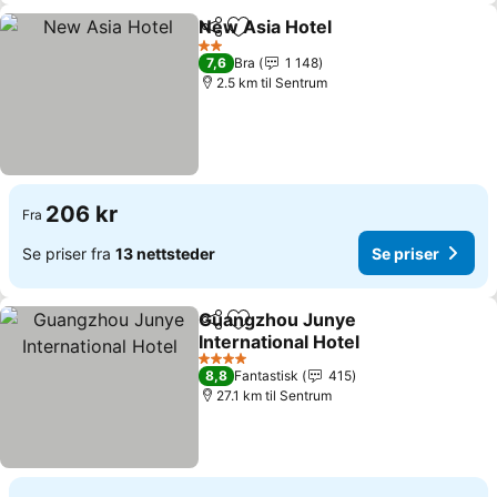
New Asia Hotel
Del
Legg til i favoritter
2 Stjerner
7,6
Bra
1 148
2.5 km til Sentrum
206 kr
Fra
Se priser fra
13 nettsteder
Se priser
Guangzhou Junye
Del
Legg til i favoritter
International Hotel
4 Stjerner
8,8
Fantastisk
415
27.1 km til Sentrum