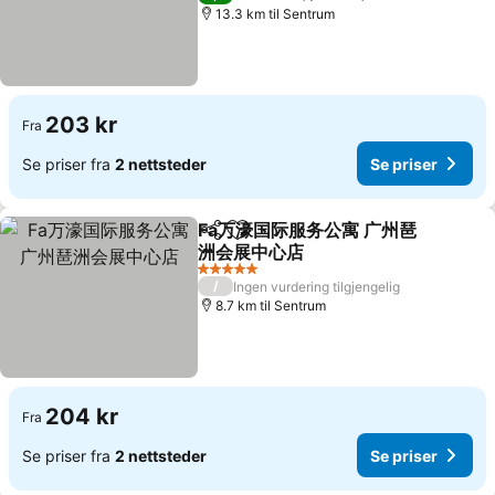
13.3 km til Sentrum
203 kr
Fra
Se priser fra
2 nettsteder
Se priser
Fa万濠国际服务公寓 广州琶
Del
Legg til i favoritter
洲会展中心店
5 Stjerner
/
Ingen vurdering tilgjengelig
8.7 km til Sentrum
204 kr
Fra
Se priser fra
2 nettsteder
Se priser