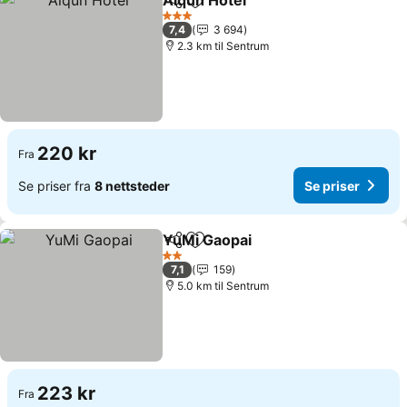
Aiqun Hotel
Del
Legg til i favoritter
3 Stjerner
7,4
3 694
2.3 km til Sentrum
220 kr
Fra
Se priser fra
8 nettsteder
Se priser
YuMi Gaopai
Del
Legg til i favoritter
2 Stjerner
7,1
159
5.0 km til Sentrum
223 kr
Fra