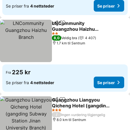
Se priser fra
4 nettsteder
Se priser
LNCommunity
Del
Legg til i favoritter
Guangzhou Haizhu
Branch
2 Stjerner
8,0
Veldig bra
4 407
1.7 km til Sentrum
225 kr
Fra
Se priser fra
4 nettsteder
Se priser
Guangzhou Liangyou
Del
Legg til i favoritter
Qicheng Hotel (gangding
Subway Station Jinan
3 Stjerner
/
Ingen vurdering tilgjengelig
University Branch)
8.0 km til Sentrum