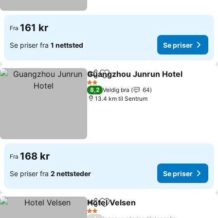
161 kr
Fra
Se priser fra
1 nettsted
Se priser
Guangzhou Junrun Hotel
Del
Legg til i favoritter
2 Stjerner
8,2
Veldig bra
64
13.4 km til Sentrum
168 kr
Fra
Se priser fra
2 nettsteder
Se priser
Hotel Velsen
Del
Legg til i favoritter
2 Stjerner