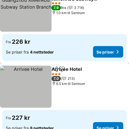
Station Branch
3 Stjerner
7,9
Bra
3 716
1.0 km til Sentrum
226 kr
Fra
Se priser fra
4 nettsteder
Se priser
Arrivee Hotel
Del
Legg til i favoritter
3 Stjerner
7,0
213
6.5 km til Sentrum
227 kr
Fra
Se priser fra
8 nettsteder
Se priser