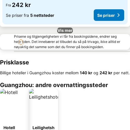
242 kr
Fra
Se priser fra
5 nettsteder
Se priser
Vis mer
Prisene og tilgjengeligheten vi får fra bookingsidene, endrer seg
hele tiden. Det innebærer at tilbudet du så på trivago, ikke alltid er
nøyaktig det samme som det du finner på bookingsiden.
Prisklasse
Billige hoteller i Guangzhou koster mellom
‎140 kr
og
‎242 kr
per natt.
Guangzhou: andre overnattingssteder
Hotell
Leilighetsh