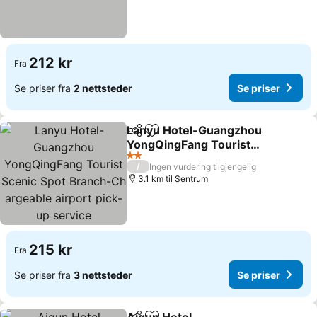
212 kr
Fra
Se priser fra
2 nettsteder
Se priser
Lanyu Hotel-Guangzhou
Del
Legg til i favoritter
YongQingFang Tourist
Scenic Spot Branch-Ch
2 Stjerner
/
Ingen vurdering tilgjengelig
argeable airport pick-up
3.1 km til Sentrum
service
215 kr
Fra
Se priser fra
3 nettsteder
Se priser