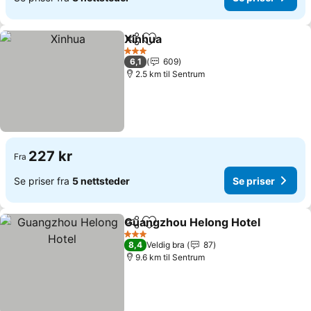
Xinhua
Del
Legg til i favoritter
3 Stjerner
6,1
609
2.5 km til Sentrum
227 kr
Fra
Se priser fra
5 nettsteder
Se priser
Guangzhou Helong Hotel
Del
Legg til i favoritter
3 Stjerner
8,4
Veldig bra
87
9.6 km til Sentrum