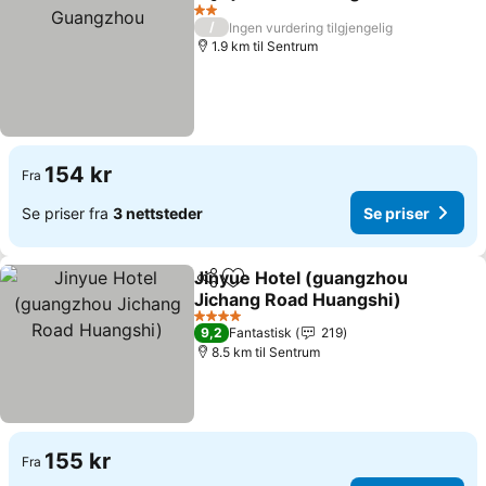
Del
Legg til i favoritter
2 Stjerner
/
Ingen vurdering tilgjengelig
1.9 km til Sentrum
154 kr
Fra
Se priser fra
3 nettsteder
Se priser
Jinyue Hotel (guangzhou
Del
Legg til i favoritter
Jichang Road Huangshi)
4 Stjerner
9,2
Fantastisk
219
8.5 km til Sentrum
155 kr
Fra