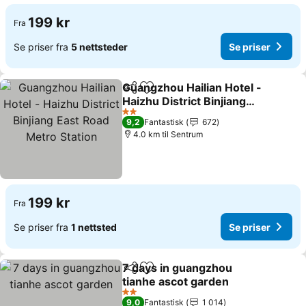
199 kr
Fra
Se priser fra
5 nettsteder
Se priser
Guangzhou Hailian Hotel -
Del
Legg til i favoritter
Haizhu District Binjiang
East Road Metro Station
2 Stjerner
9,2
Fantastisk
672
4.0 km til Sentrum
199 kr
Fra
Se priser fra
1 nettsted
Se priser
7 days in guangzhou
Del
Legg til i favoritter
tianhe ascot garden
2 Stjerner
9,0
Fantastisk
1 014