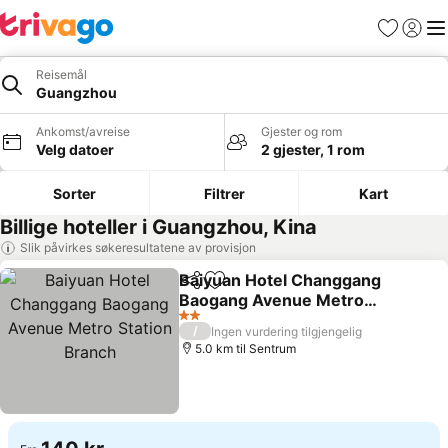
Favoritter
Logg i
Me
Reisemål
Guangzhou
Ankomst/avreise
Gjester og rom
Velg datoer
2 gjester, 1 rom
Sorter
Filtrer
Kart
Billige hoteller i Guangzhou, Kina
Slik påvirkes søkeresultatene av provisjon
Baiyuan Hotel Changgang
Del
Legg til i favoritter
Baogang Avenue Metro
Station Branch
2 Stjerner
/
Ingen vurdering tilgjengelig
5.0 km til Sentrum