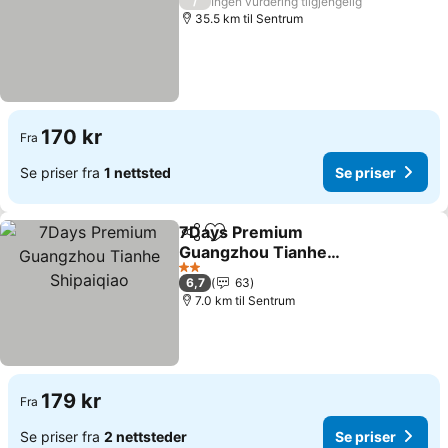
/
Ingen vurdering tilgjengelig
35.5 km til Sentrum
170 kr
Fra
Se priser fra
1 nettsted
Se priser
7Days Premium
Del
Legg til i favoritter
Guangzhou Tianhe
Shipaiqiao
2 Stjerner
6,7
63
7.0 km til Sentrum
179 kr
Fra
Se priser fra
2 nettsteder
Se priser