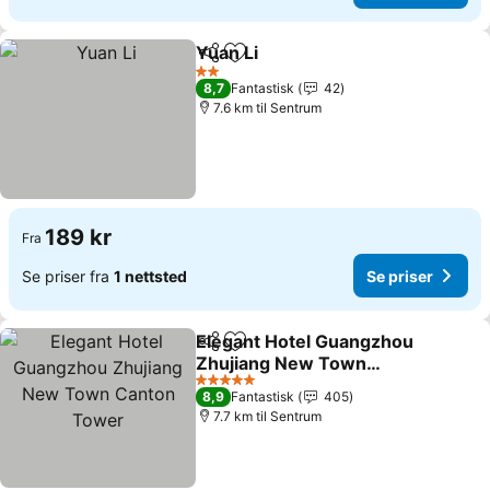
Yuan Li
Del
Legg til i favoritter
2 Stjerner
8,7
Fantastisk
42
7.6 km til Sentrum
189 kr
Fra
Se priser fra
1 nettsted
Se priser
Elegant Hotel Guangzhou
Del
Legg til i favoritter
Zhujiang New Town
Canton Tower
5 Stjerner
8,9
Fantastisk
405
7.7 km til Sentrum