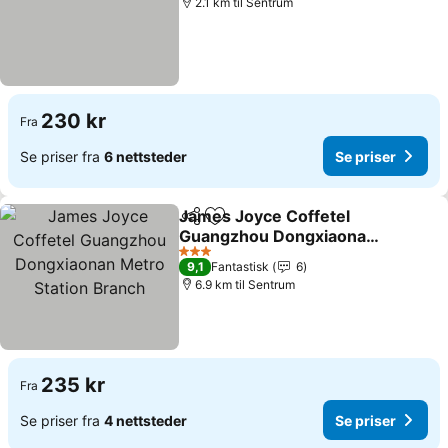
2.1 km til Sentrum
230 kr
Fra
Se priser fra
6 nettsteder
Se priser
James Joyce Coffetel
Del
Legg til i favoritter
Guangzhou Dongxiaonan
Metro Station Branch
3 Stjerner
9,1
Fantastisk
6
6.9 km til Sentrum
235 kr
Fra
Se priser fra
4 nettsteder
Se priser