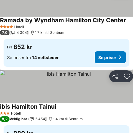
Ramada by Wyndham Hamilton City Center
Hotell
4 Stjerner
7,0
4 304
1.7 km til Sentrum
852 kr
Fra
Se priser fra
14 nettsteder
Se priser
Del
Leg
ibis Hamilton Tainui
Hotell
3 Stjerner
8,2
Veldig bra
5 454
1.4 km til Sentrum