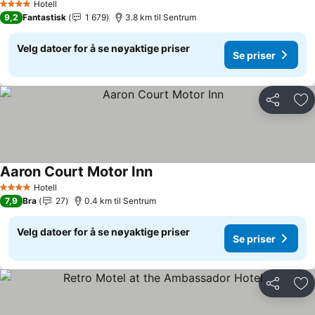
Hotell
4 Stjerner
9,2
Fantastisk
1 679
3.8 km til Sentrum
Velg datoer for å se nøyaktige priser
Se priser
Del
Leg
Aaron Court Motor Inn
Hotell
4 Stjerner
7,9
Bra
27
0.4 km til Sentrum
Velg datoer for å se nøyaktige priser
Se priser
Del
Leg