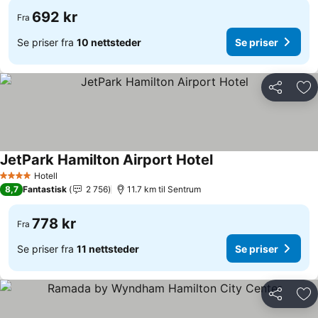
692 kr
Fra
Se priser fra
10 nettsteder
Se priser
Del
Leg
JetPark Hamilton Airport Hotel
Hotell
4 Stjerner
8,7
Fantastisk
2 756
11.7 km til Sentrum
778 kr
Fra
Se priser fra
11 nettsteder
Se priser
Del
Leg