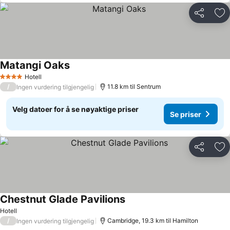
Del
Leg
Matangi Oaks
Hotell
4 Stjerner
/
11.8 km til Sentrum
Ingen vurdering tilgjengelig
Velg datoer for å se nøyaktige priser
Se priser
Del
Leg
Chestnut Glade Pavilions
Hotell
/
Cambridge, 19.3 km til Hamilton
Ingen vurdering tilgjengelig