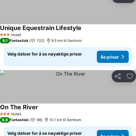
Leg
Unique Equestrain Lifestyle
Hotell
3 Stjerner
9,1
Fantastisk
132
9.5 km til Sentrum
Velg datoer for å se nøyaktige priser
Se priser
Del
Leg
On The River
Hotell
3 Stjerner
8,8
Fantastisk
98
10.1 km til Sentrum
Velg datoer for å se nøyaktige priser