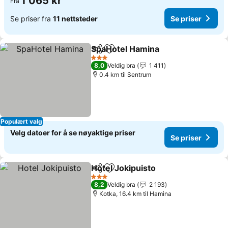
1 065 kr
Fra
Se priser fra
11 nettsteder
Se priser
SpaHotel Hamina
Del
Legg til i favoritter
3 Stjerner
8,0
Veldig bra
1 411
0.4 km til Sentrum
Populært valg
Velg datoer for å se nøyaktige priser
Se priser
Hotel Jokipuisto
Del
Legg til i favoritter
3 Stjerner
8,2
Veldig bra
2 193
Kotka, 16.4 km til Hamina