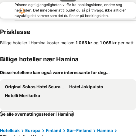
Prisene og tilgjengeligheten vi får fra bookingsidene, endrer seg
hele tiden. Det innebærer at tilbudet du så på trivago, ikke alltid er
nøyaktig det samme som det du finner på bookingsiden.
Prisklasse
Billige hoteller i Hamina koster mellom
‎1 065 kr
og
‎1 065 kr
per natt.
Billige hoteller nær Hamina
Disse hotellene kan også være interessante for deg...
Original Sokos Hotel Seurahuone Kotka
Hotel Jokipuisto
Hotelli Merikotka
Se alle overnattingssteder i Hamina
Hotellsøk
Europa
Finland
Sør-Finland
Hamina