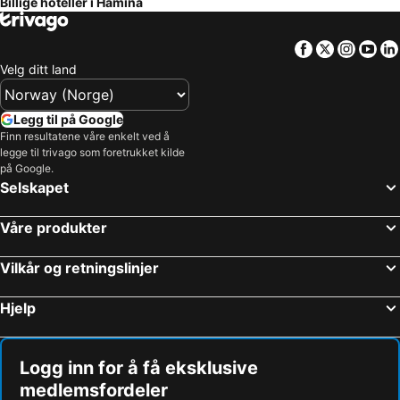
Billige hoteller i Hamina
Facebook
Twitter
Insta
Yo
Velg ditt land
Legg til på Google
Finn resultatene våre enkelt ved å
legge til trivago som foretrukket kilde
på Google.
Selskapet
Våre produkter
Vilkår og retningslinjer
Hjelp
Logg inn for å få eksklusive
medlemsfordeler