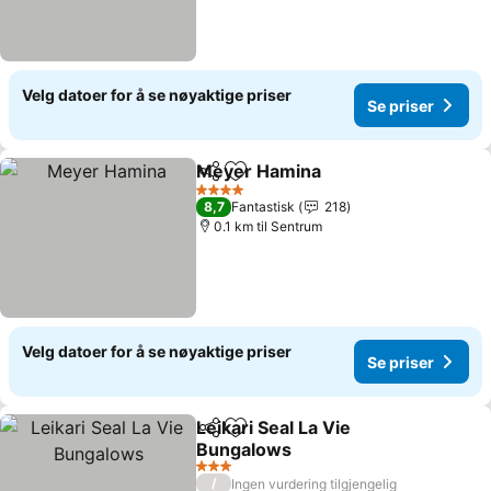
Velg datoer for å se nøyaktige priser
Se priser
Meyer Hamina
Del
Legg til i favoritter
4 Stjerner
8,7
Fantastisk
218
0.1 km til Sentrum
Velg datoer for å se nøyaktige priser
Se priser
Leikari Seal La Vie
Del
Legg til i favoritter
Bungalows
3 Stjerner
/
Ingen vurdering tilgjengelig