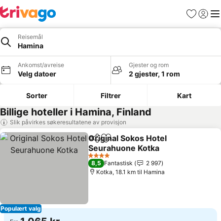
Favoritter
Logg i
Me
Reisemål
Hamina
Ankomst/avreise
Gjester og rom
Velg datoer
2 gjester, 1 rom
Sorter
Filtrer
Kart
Billige hoteller i Hamina, Finland
Slik påvirkes søkeresultatene av provisjon
Original Sokos Hotel
Del
Legg til i favoritter
Seurahuone Kotka
4 Stjerner
8,5
Fantastisk
2 997
Kotka, 18.1 km til Hamina
Populært valg