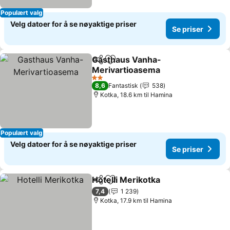
Populært valg
Velg datoer for å se nøyaktige priser
Se priser
Gasthaus Vanha-
Del
Legg til i favoritter
Merivartioasema
2 Stjerner
8,6
Fantastisk
538
Kotka, 18.6 km til Hamina
Populært valg
Velg datoer for å se nøyaktige priser
Se priser
Hotelli Merikotka
Del
Legg til i favoritter
7,4
1 239
Kotka, 17.9 km til Hamina