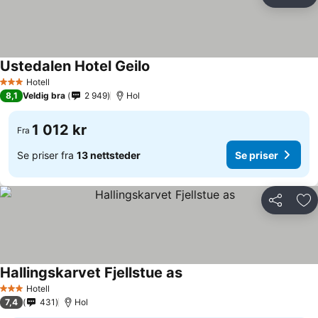
Del
Leg
Ustedalen Hotel Geilo
Hotell
3 Stjerner
8,1
Veldig bra
2 949
Hol
1 012 kr
Fra
Se priser fra
13 nettsteder
Se priser
Del
Leg
Hallingskarvet Fjellstue as
Hotell
3 Stjerner
7,4
431
Hol