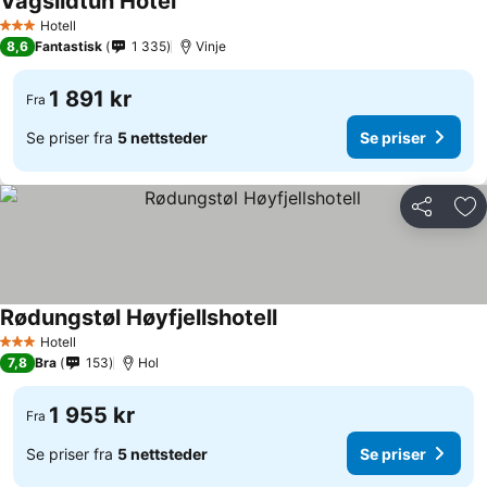
Vågslidtun Hotel
Hotell
3 Stjerner
8,6
Fantastisk
1 335
Vinje
1 891 kr
Fra
Se priser fra
5 nettsteder
Se priser
Del
Leg
Rødungstøl Høyfjellshotell
Hotell
3 Stjerner
7,8
Bra
153
Hol
1 955 kr
Fra
Se priser fra
5 nettsteder
Se priser