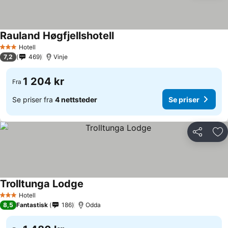
Rauland Høgfjellshotell
Hotell
3 Stjerner
7,2
469
Vinje
1 204 kr
Fra
Se priser fra
4 nettsteder
Se priser
Del
Leg
Trolltunga Lodge
Hotell
3 Stjerner
8,5
Fantastisk
186
Odda