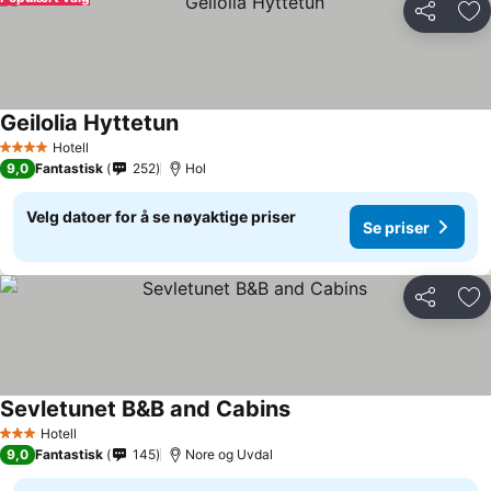
Del
Leg
Geilolia Hyttetun
Hotell
4 Stjerner
9,0
Fantastisk
252
Hol
Velg datoer for å se nøyaktige priser
Se priser
Del
Leg
Sevletunet B&B and Cabins
Hotell
3 Stjerner
9,0
Fantastisk
145
Nore og Uvdal