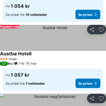
1 054 kr
Fra
Se priser fra
10 nettsteder
Se priser
Populært valg
Del
Leg
Austbø Hotell
Hotell
3 Stjerner
7,7
Bra
718
Vinje
1 057 kr
Fra
Se priser fra
7 nettsteder
Se priser
Del
Leg