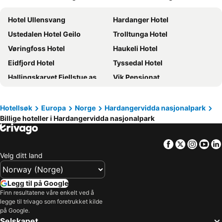
Hotel Ullensvang
Hardanger Hotel
Ustedalen Hotel Geilo
Trolltunga Hotel
Vøringfoss Hotel
Haukeli Hotel
Eidfjord Hotel
Tyssedal Hotel
Hallingskarvet Fjellstue as
Vik Pensjonat
Hordatun Hotel
Rauland Høgfjellshotell
Austbø Hotell
Eidfjord Fjell & Fjord Hotel
Hotellsøk
Europa
Norge
Hardangervidda nasjonalpark
Billige hoteller i Hardangervidda nasjonalpark
Fossli Hotel
Vågslidtun Hotel
Rødberg Hotel
Torsetlia
Facebook
Twitter
Insta
Yo
Sunnhordland
Geilolia Hyttetun
Velg ditt land
Rødungstøl Høyfjellshotell
Liseth Pensjonat Og Hyttetun
Trolltunga Lodge
Sevletunet B&B and Cabins
Legg til på Google
Storestolen Fjellhotell
Rjukan Admini
Finn resultatene våre enkelt ved å
legge til trivago som foretrukket kilde
Eidfjord Gjestgiveri
Ustedalen Lodge, Appartement 1
på Google.
Selskapet