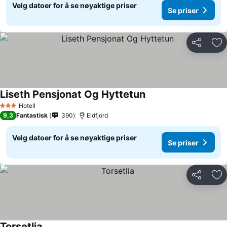
Velg datoer for å se nøyaktige priser
Se priser
Del
Leg
Liseth Pensjonat Og Hyttetun
Hotell
3 Stjerner
9,3
Fantastisk
390
Eidfjord
Velg datoer for å se nøyaktige priser
Se priser
Del
Leg
Torsetlia