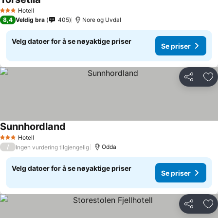
Hotell
3 Stjerner
8,4
Veldig bra
405
Nore og Uvdal
Velg datoer for å se nøyaktige priser
Se priser
Del
Leg
Sunnhordland
Hotell
3 Stjerner
/
Odda
Ingen vurdering tilgjengelig
Velg datoer for å se nøyaktige priser
Se priser
Del
Leg