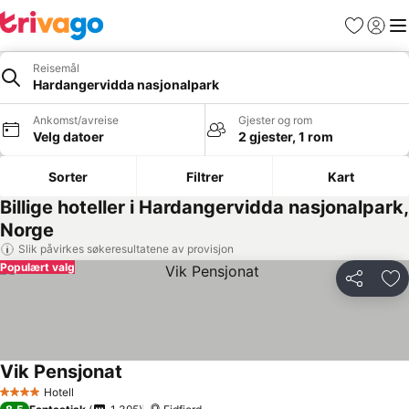
Favoritter
Logg i
Me
Reisemål
Hardangervidda nasjonalpark
Ankomst/avreise
Gjester og rom
Velg datoer
2 gjester, 1 rom
Sorter
Filtrer
Kart
Billige hoteller i Hardangervidda nasjonalpark,
Norge
Slik påvirkes søkeresultatene av provisjon
Populært valg
Del
Leg
Vik Pensjonat
Hotell
4 Stjerner