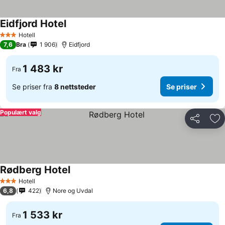
Eidfjord Hotel
Hotell
3 Stjerner
7,6
Bra
1 906
Eidfjord
1 483 kr
Fra
Se priser fra
8 nettsteder
Se priser
Populært valg
Del
Leg
Rødberg Hotel
Hotell
3 Stjerner
6,8
422
Nore og Uvdal
1 533 kr
Fra