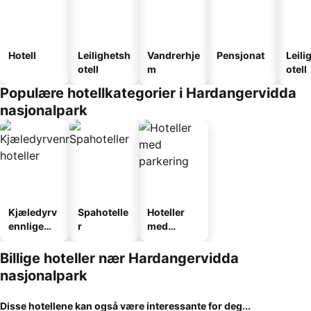
Hotell
Leilighetsh
Vandrerhje
Pensjonat
Leili
otell
m
otell
Populære hotellkategorier i Hardangervidda
nasjonalpark
Kjæledyrv
Spahotelle
Hoteller
ennlige
r
med
hoteller
parkering
Billige hoteller nær Hardangervidda
nasjonalpark
Disse hotellene kan også være interessante for deg...