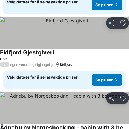
Velg datoer for å se nøyaktige priser
Se priser
Del
Leg
Eidfjord Gjestgiveri
Hotell
/
Eidfjord
Ingen vurdering tilgjengelig
Velg datoer for å se nøyaktige priser
Se priser
Del
Leg
Ådnebu by Norgesbooking - cabin with 3 bedrooms