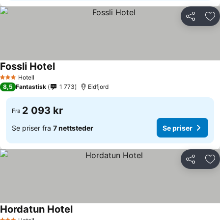
Del
Leg
Fossli Hotel
Hotell
3 Stjerner
8,5
Fantastisk
1 773
Eidfjord
2 093 kr
Fra
Se priser fra
7 nettsteder
Se priser
Del
Leg
Hordatun Hotel