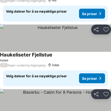
/
Hol
Ingen vurdering tilgjengelig
Velg datoer for å se nøyaktige priser
Se priser
Del
Leg
Haukeliseter Fjellstue
Hotell
/
Odda
Ingen vurdering tilgjengelig
Velg datoer for å se nøyaktige priser
Se priser
Del
Leg