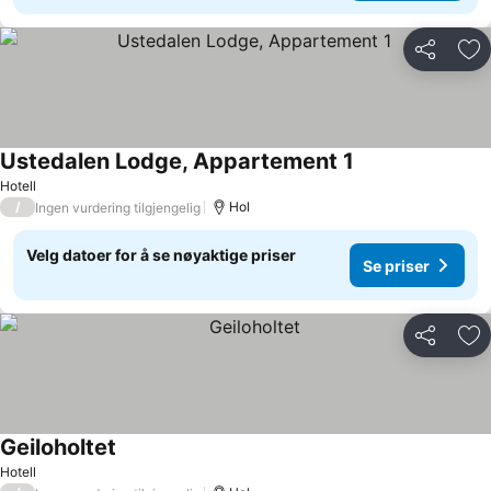
Del
Leg
Ustedalen Lodge, Appartement 1
Hotell
/
Hol
Ingen vurdering tilgjengelig
Velg datoer for å se nøyaktige priser
Se priser
Del
Leg
Geiloholtet
Hotell