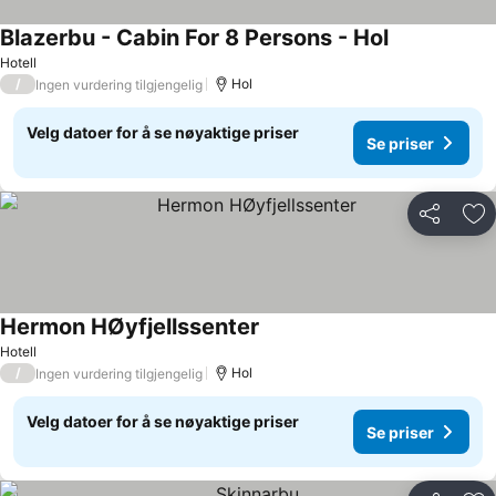
Blazerbu - Cabin For 8 Persons - Hol
Hotell
/
Hol
Ingen vurdering tilgjengelig
Velg datoer for å se nøyaktige priser
Se priser
Del
Leg
Hermon HØyfjellssenter
Hotell
/
Hol
Ingen vurdering tilgjengelig
Velg datoer for å se nøyaktige priser
Se priser