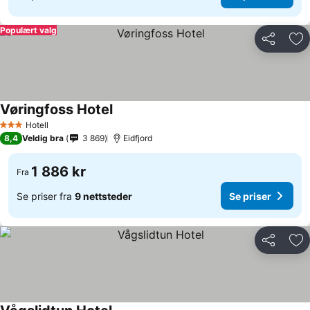
Populært valg
Del
Leg
Vøringfoss Hotel
Hotell
3 Stjerner
8,4
Veldig bra
3 869
Eidfjord
1 886 kr
Fra
Se priser fra
9 nettsteder
Se priser
Del
Leg