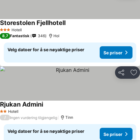
Storestolen Fjellhotell
Hotell
3 Stjerner
8,7
Fantastisk
346
Hol
Velg datoer for å se nøyaktige priser
Se priser
Del
Leg
Rjukan Admini
Hotell
2 Stjerner
/
Tinn
Ingen vurdering tilgjengelig
Velg datoer for å se nøyaktige priser
Se priser