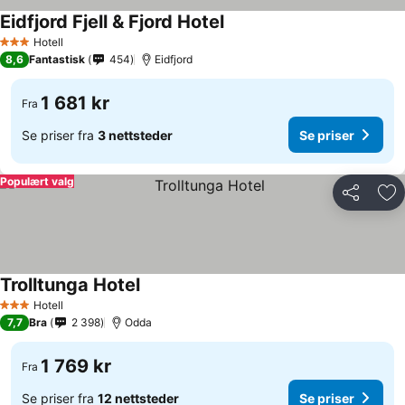
Eidfjord Fjell & Fjord Hotel
Hotell
3 Stjerner
8,6
Fantastisk
454
Eidfjord
1 681 kr
Fra
Se priser fra
3 nettsteder
Se priser
Populært valg
Del
Leg
Trolltunga Hotel
Hotell
3 Stjerner
7,7
Bra
2 398
Odda
1 769 kr
Fra
Se priser fra
12 nettsteder
Se priser