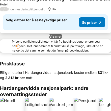
Hotell
/
Hol
Ingen vurdering tilgjengelig
Velg datoer for å se nøyaktige priser
Se priser
Vis mer
Prisene og tilgjengeligheten vi får fra bookingsidene, endrer seg
hele tiden. Det innebærer at tilbudet du så på trivago, ikke alltid er
nøyaktig det samme som det du finner på bookingsiden.
Prisklasse
Billige hoteller i Hardangervidda nasjonalpark koster mellom
‎831 kr
og
‎2 312 kr
per natt.
Hardangervidda nasjonalpark: andre
overnattingssteder