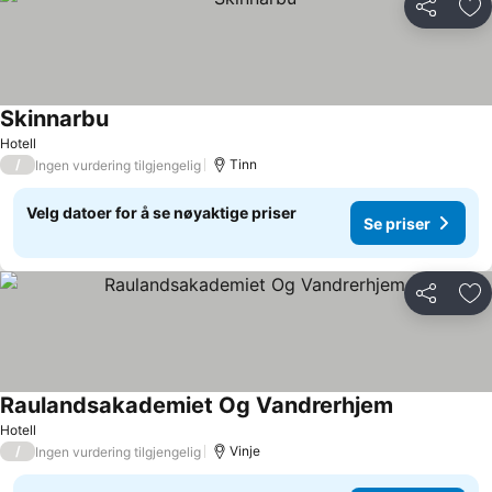
Del
Leg
Skinnarbu
Hotell
/
Tinn
Ingen vurdering tilgjengelig
Velg datoer for å se nøyaktige priser
Se priser
Del
Leg
Raulandsakademiet Og Vandrerhjem
Hotell
/
Vinje
Ingen vurdering tilgjengelig