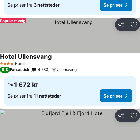
Se priser fra
3 nettsteder
Se priser
Populært valg
Del
Leg
Hotel Ullensvang
Hotell
4 Stjerner
8,8
Fantastisk
4 533
Ullensvang
1 672 kr
Fra
Se priser fra
11 nettsteder
Se priser
Del
Leg