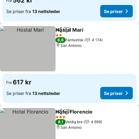
562 kr
Fra
Se priser fra
13 nettsteder
Se priser
Hostal Marí
Del
Legg til i favoritter
Se priser
2 Stjerner
8,6
Fantastisk
4 174
San Antonio
617 kr
Fra
Se priser fra
13 nettsteder
Se priser
Hotel Florencio
Del
Legg til i favoritter
Se priser
3 Stjerner
8,1
Veldig bra
4 699
San Antonio