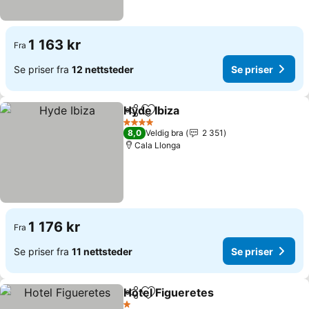
1 163 kr
Fra
Se priser fra
12 nettsteder
Se priser
Hyde Ibiza
Del
Legg til i favoritter
Se priser
4 Stjerner
8,0
Veldig bra
2 351
Cala Llonga
1 176 kr
Fra
Se priser fra
11 nettsteder
Se priser
Hotel Figueretes
Del
Legg til i favoritter
Se priser