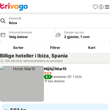
Favoritter
Logg i
Me
Reisemål
Ibiza
Ankomst/avreise
Gjester og rom
Velg datoer
2 gjester, 1 rom
Sorter
Filtrer
Kart
Billige hoteller i Ibiza, Spania
Slik påvirkes søkeresultatene av provisjon
Hotel Marfil
Del
Legg til i favoritter
Se priser
3 Stjerner
8,7
Fantastisk
1 003
San Antonio