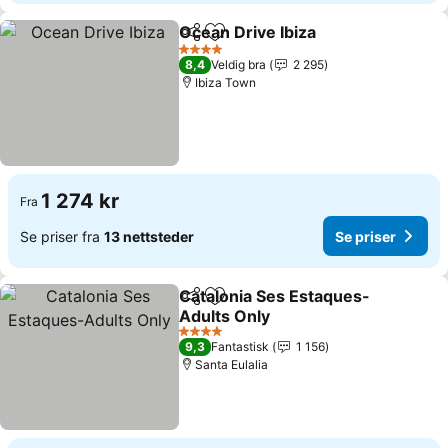
Ocean Drive Ibiza
Del
Legg til i favoritter
Se priser
4 Stjerner
8,4
Veldig bra
2 295
Ibiza Town
1 274 kr
Fra
Se priser fra
13 nettsteder
Se priser
Catalonia Ses Estaques-
Del
Legg til i favoritter
Adults Only
Se priser
4 Stjerner
9,3
Fantastisk
1 156
Santa Eulalia