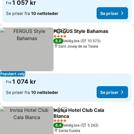
1 057 kr
Fra
Se priser fra
10 nettsteder
Se priser
FERGUS Style Bahamas
Del
Legg til i favoritter
Se 
4 Stjerner
8,0
Veldig bra
10 573
Sant Josep de sa Talaia
Populært valg
1 074 kr
Fra
Se priser fra
10 nettsteder
Se priser
Invisa Hotel Club Cala
Del
Legg til i favoritter
Blanca
Se priser
4 Stjerner
8,4
Veldig bra
5 242
Santa Eulalia