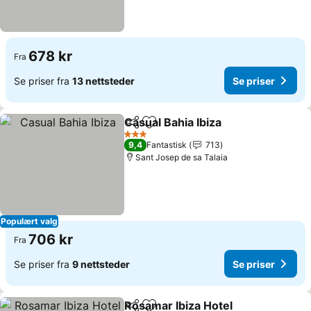
678 kr
Fra
Se priser fra
13 nettsteder
Se priser
Casual Bahia Ibiza
Del
Legg til i favoritter
Se prise
3 Stjerner
9,4
Fantastisk
713
Sant Josep de sa Talaia
Populært valg
706 kr
Fra
Se priser fra
9 nettsteder
Se priser
Rosamar Ibiza Hotel