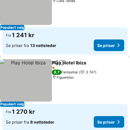
Cala Tarida
Populært valg
1 241 kr
Fra
Se priser fra
13 nettsteder
Se priser
Play Hotel Ibiza
Del
Legg til i favoritter
Se priser
1 Stjerner
8,7
Fantastisk
3 747
Figueretas
Populært valg
1 270 kr
Fra
Se priser fra
8 nettsteder
Se priser