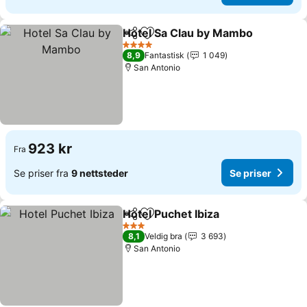
Hotel Sa Clau by Mambo
Del
Legg til i favoritter
Se
4 Stjerner
8,9
Fantastisk
1 049
San Antonio
923 kr
Fra
Se priser fra
9 nettsteder
Se priser
Hotel Puchet Ibiza
Del
Legg til i favoritter
Se prise
3 Stjerner
8,1
Veldig bra
3 693
San Antonio