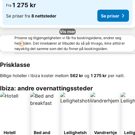
1 275 kr
Fra
Se priser fra
8 nettsteder
Se priser
Vis mer
Prisene og tilgjengeligheten vi får fra bookingsidene, endrer seg
hele tiden. Det innebærer at tilbudet du så på trivago, ikke alltid er
nøyaktig det samme som det du finner på bookingsiden.
Prisklasse
Billige hoteller i Ibiza koster mellom
‎562 kr
og
‎1 275 kr
per natt.
Ibiza: andre overnattingssteder
Hotell
Bed and
Leilighetsh
Vandrerhje
Leili