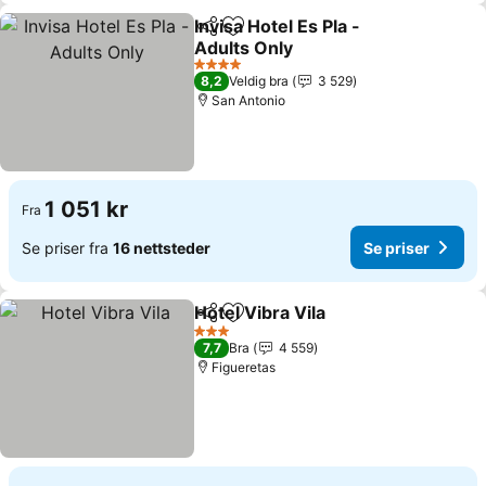
Invisa Hotel Es Pla -
Del
Legg til i favoritter
Adults Only
Se priser
4 Stjerner
8,2
Veldig bra
3 529
San Antonio
1 051 kr
Fra
Se priser fra
16 nettsteder
Se priser
Hotel Vibra Vila
Del
Legg til i favoritter
Se priser
3 Stjerner
7,7
Bra
4 559
Figueretas