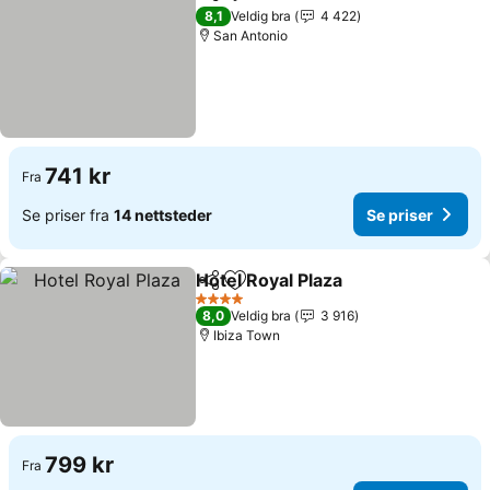
Del
Legg til i favoritter
Se pri
8,1
Veldig bra
4 422
San Antonio
741 kr
Fra
Se priser fra
14 nettsteder
Se priser
Hotel Royal Plaza
Del
Legg til i favoritter
Se priser
4 Stjerner
8,0
Veldig bra
3 916
Ibiza Town
799 kr
Fra