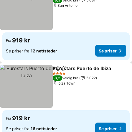
8,3
Veldig bra
5 081
San Antonio
919 kr
Fra
Se priser fra
12 nettsteder
Se priser
Eurostars Puerto de Ibiza
Del
Legg til i favoritter
S
4 Stjerner
8,2
Veldig bra
5 022
Ibiza Town
919 kr
Fra
Se priser fra
16 nettsteder
Se priser