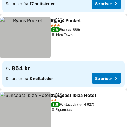
Se priser fra
17 nettsteder
Se priser
Ryans Pocket
Del
Legg til i favoritter
Se priser
3 Stjerner
7,6
Bra
886
Ibiza Town
854 kr
Fra
Se priser fra
8 nettsteder
Se priser
Suncoast Ibiza Hotel
Del
Legg til i favoritter
Se pri
2 Stjerner
8,6
Fantastisk
4 927
Figueretas