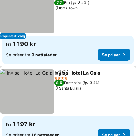
1 Stjerner
7,7
Bra
3 431
Ibiza Town
Populært valg
1 190 kr
Fra
Se priser fra
9 nettsteder
Se priser
Invisa Hotel La Cala
Del
Legg til i favoritter
Se pris
4 Stjerner
8,5
Fantastisk
3 461
Santa Eulalia
1 197 kr
Fra
Se priser fra
16 nettsteder
Se priser