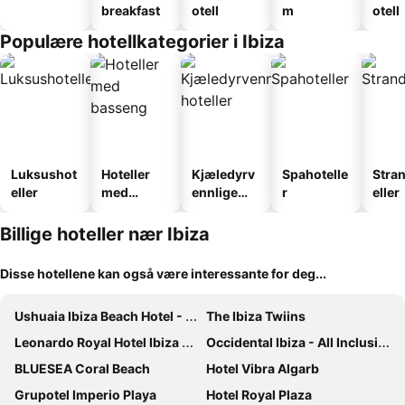
breakfast
otell
m
otell
Populære hotellkategorier i Ibiza
Luksushot
Hoteller
Kjæledyrv
Spahotelle
Stra
eller
med
ennlige
r
eller
basseng
hoteller
Billige hoteller nær Ibiza
Disse hotellene kan også være interessante for deg...
Ushuaia Ibiza Beach Hotel - Adults Only
The Ibiza Twiins
Leonardo Royal Hotel Ibiza Santa Eulalia
Occidental Ibiza - All Inclusive
BLUESEA Coral Beach
Hotel Vibra Algarb
Grupotel Imperio Playa
Hotel Royal Plaza