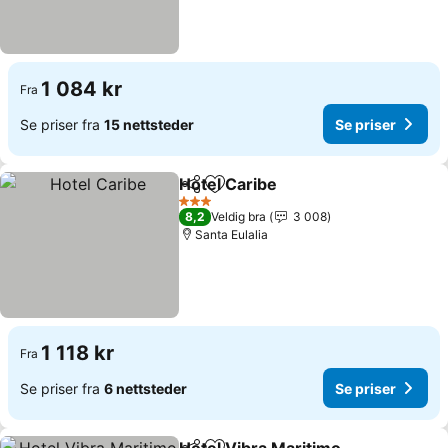
1 084 kr
Fra
Se priser fra
15 nettsteder
Se priser
Hotel Caribe
Del
Legg til i favoritter
Se priser
3 Stjerner
8,2
Veldig bra
3 008
Santa Eulalia
1 118 kr
Fra
Se priser fra
6 nettsteder
Se priser