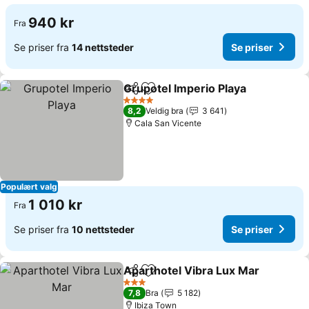
940 kr
Fra
Se priser fra
14 nettsteder
Se priser
Grupotel Imperio Playa
Del
Legg til i favoritter
Se 
4 Stjerner
8,2
Veldig bra
3 641
Cala San Vicente
Populært valg
1 010 kr
Fra
Se priser fra
10 nettsteder
Se priser
Aparthotel Vibra Lux Mar
Del
Legg til i favoritter
S
3 Stjerner
7,8
Bra
5 182
Ibiza Town