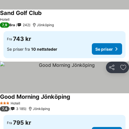
Sand Golf Club
Se priser
Hotell
7,9
Bra
242
Jönköping
743 kr
Fra
Se priser fra
10 nettsteder
Se priser
Del
Leg
Good Morning Jönköping
Se priser
Hotell
3 Stjerner
7,4
3 185
Jönköping
795 kr
Fra