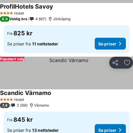
ProfilHotels Savoy
Se priser
Hotell
4 Stjerner
8,0
Veldig bra
4 667
Jönköping
825 kr
Fra
Se priser fra
11 nettsteder
Se priser
Populært valg
Del
Leg
Scandic Värnamo
Se priser
Hotell
4 Stjerner
7,4
3 269
Värnamo
845 kr
Fra
Se priser fra
13 nettsteder
Se priser