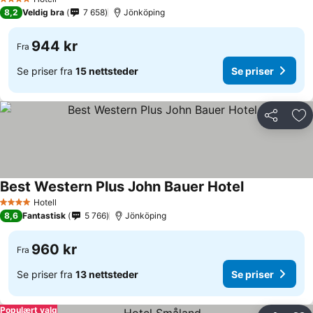
4 Stjerner
8,2
Veldig bra
7 658
Jönköping
944 kr
Fra
Se priser fra
15 nettsteder
Se priser
Del
Leg
Best Western Plus John Bauer Hotel
Se priser
Hotell
4 Stjerner
8,6
Fantastisk
5 766
Jönköping
960 kr
Fra
Se priser fra
13 nettsteder
Se priser
Populært valg