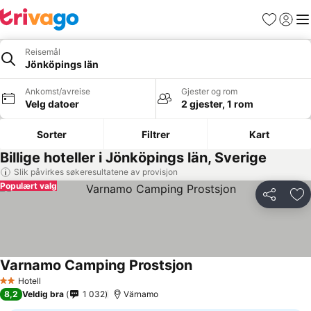
Favoritter
Logg i
Me
Reisemål
Jönköpings län
Ankomst/avreise
Gjester og rom
Velg datoer
2 gjester, 1 rom
Sorter
Filtrer
Kart
Billige hoteller i Jönköpings län, Sverige
Slik påvirkes søkeresultatene av provisjon
Populært valg
Del
Leg
Varnamo Camping Prostsjon
Se priser
Hotell
2 Stjerner
8,2
Veldig bra
1 032
Värnamo