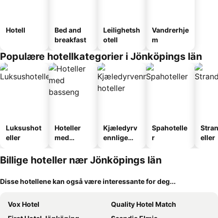
Hotell
Bed and
Leilighetsh
Vandrerhje
breakfast
otell
m
Populære hotellkategorier i Jönköpings län
Luksushot
Hoteller
Kjæledyrv
Spahotelle
Stra
eller
med
ennlige
r
eller
basseng
hoteller
Billige hoteller nær Jönköpings län
Disse hotellene kan også være interessante for deg...
Vox Hotel
Quality Hotel Match