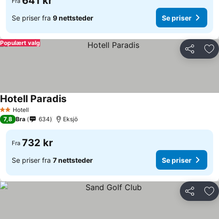
641 kr
Fra
Se priser fra
9 nettsteder
Se priser
Populært valg
Del
Leg
Hotell Paradis
Se priser
Hotell
2 Stjerner
7,8
Bra
634
Eksjö
732 kr
Fra
Se priser fra
7 nettsteder
Se priser
Del
Leg