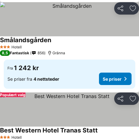
Del
Leg
Smålandsgården
Se priser
Hotell
3 Stjerner
8,5
Fantastisk
856
Gränna
1 242 kr
Fra
Se priser fra
4 nettsteder
Se priser
Populært valg
Del
Leg
Best Western Hotel Tranas Statt
Se priser
Hotell