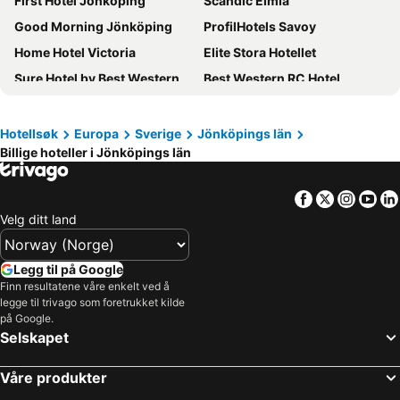
First Hotel Jönköping
Scandic Elmia
Good Morning Jönköping
ProfilHotels Savoy
Home Hotel Victoria
Elite Stora Hotellet
Sure Hotel by Best Western City Jonkoping
Best Western RC Hotel
Scandic Värnamo
Hotell Nissastigen
Best Western Plus John Bauer Hotel
Wärdshuset Bredaryd
Hotellsøk
Europa
Sverige
Jönköpings län
Billige hoteller i Jönköpings län
Villa Björkhagen
Mellomgården
Varnamo Camping Prostsjon
Centralhotellet
Facebook
Twitter
Insta
Yo
Scandic Portalen
Hotell Högland
Velg ditt land
Huskvarna Stadshotell
Hotel Gyllene Uttern
Eksjö Stadshotell
Hasse på Sjökanten Hotell & Restaurang
Legg til på Google
Sand Golf Club
Rasta Värnamo
Finn resultatene våre enkelt ved å
legge til trivago som foretrukket kilde
Grand Hotel Jonkoping, BW Signature Collection
Hotell Taberg
på Google.
Selskapet
Smålandsgården
Hässlebogården Turist & Konferens
Hotell Paradis
Best Western Hotel Varnamo
Våre produkter
Hotel Amalias Hus
Best Western Vetlanda Stadshotell