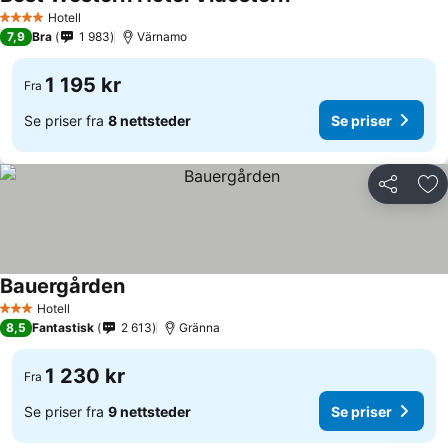
Se priser
Hotell
4 Stjerner
7,9
Bra
1 983
Värnamo
1 195 kr
Fra
Se priser fra
8 nettsteder
Se priser
Del
Leg
Bauergården
Se priser
Hotell
3 Stjerner
8,5
Fantastisk
2 613
Gränna
1 230 kr
Fra
Se priser fra
9 nettsteder
Se priser