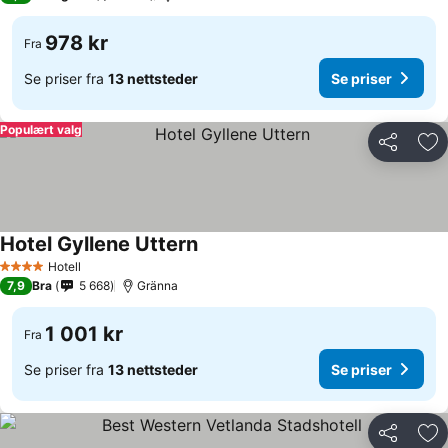
978 kr
Fra
Se priser fra
13 nettsteder
Se priser
Populært valg
Del
Leg
Hotel Gyllene Uttern
Se priser
Hotell
4 Stjerner
7,9
Bra
5 668
Gränna
1 001 kr
Fra
Se priser fra
13 nettsteder
Se priser
Del
Leg