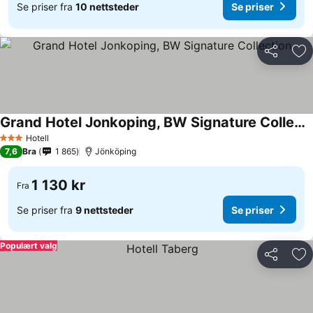
Se priser fra
10 nettsteder
Se priser
Del
Leg
Grand Hotel Jonkoping, BW Signature Collection
Se priser
Hotell
3 Stjerner
7,6
Bra
1 865
Jönköping
1 130 kr
Fra
Se priser fra
9 nettsteder
Se priser
Populært valg
Del
Leg