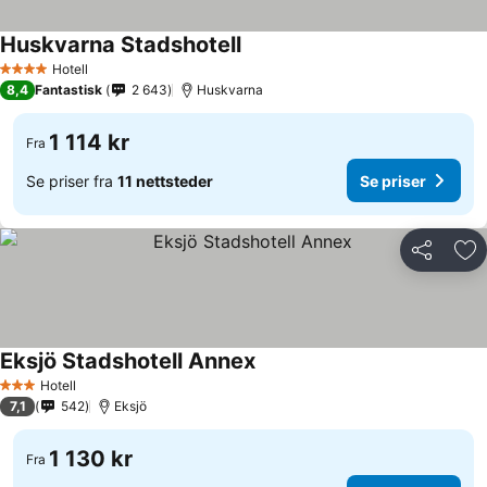
Huskvarna Stadshotell
Se priser
Hotell
4 Stjerner
8,4
Fantastisk
2 643
Huskvarna
1 114 kr
Fra
Se priser fra
11 nettsteder
Se priser
Del
Leg
Eksjö Stadshotell Annex
Se priser
Hotell
3 Stjerner
7,1
542
Eksjö
1 130 kr
Fra