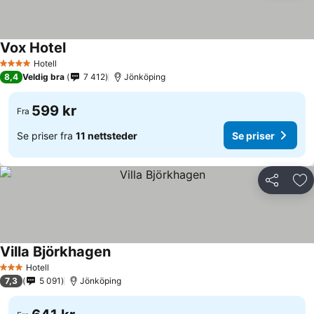
Vox Hotel
Se priser
Hotell
4 Stjerner
8,4
Veldig bra
7 412
Jönköping
599 kr
Fra
Se priser fra
11 nettsteder
Se priser
Del
Leg
Villa Björkhagen
Se priser
Hotell
3 Stjerner
7,3
5 091
Jönköping