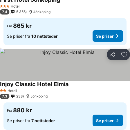
Se priser
Hotell
3 Stjerner
7,4
5 356
Jönköping
865 kr
Fra
Se priser fra
10 nettsteder
Se priser
Del
Leg
Injoy Classic Hotel Elmia
Se priser
Hotell
2 Stjerner
7,3
238
Jönköping
880 kr
Fra
Se priser fra
7 nettsteder
Se priser