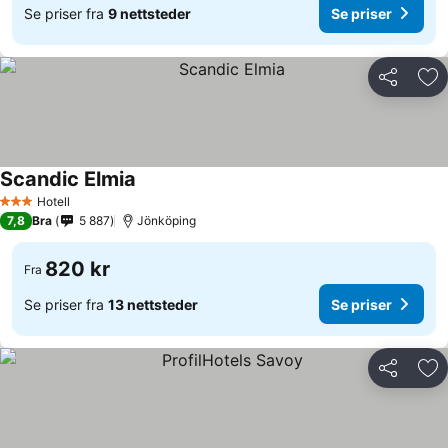
Se priser fra
9 nettsteder
Se priser
Del
Leg
Scandic Elmia
Se priser
Hotell
3 Stjerner
7,8
Bra
5 887
Jönköping
820 kr
Fra
Se priser fra
13 nettsteder
Se priser
Del
Leg