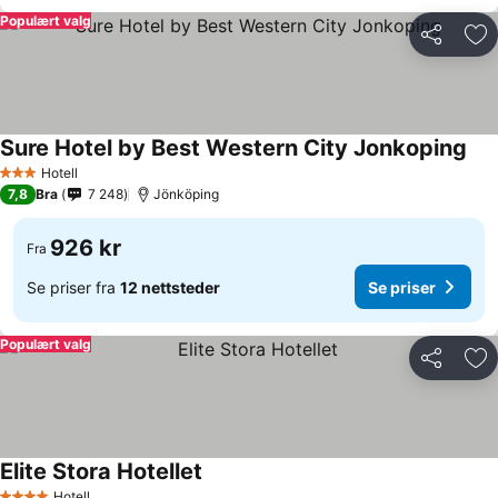
Populært valg
Del
Leg
Sure Hotel by Best Western City Jonkoping
Se 
Hotell
3 Stjerner
7,8
Bra
7 248
Jönköping
926 kr
Fra
Se priser fra
12 nettsteder
Se priser
Populært valg
Del
Leg
Elite Stora Hotellet
Se priser
Hotell