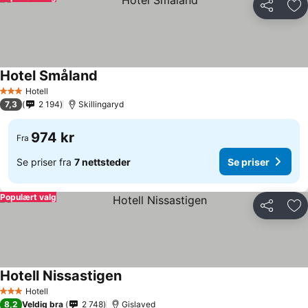
Del
Leg
Hotel Småland
Se priser
Hotell
3 Stjerner
7,3
2 194
Skillingaryd
974 kr
Fra
Se priser fra
7 nettsteder
Se priser
Populært valg
Del
Leg
Hotell Nissastigen
Se priser
Hotell
3 Stjerner
8,2
Veldig bra
2 748
Gislaved