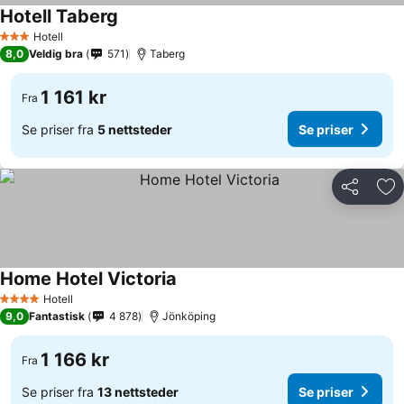
Hotell Taberg
Se priser
Hotell
3 Stjerner
8,0
Veldig bra
571
Taberg
1 161 kr
Fra
Se priser fra
5 nettsteder
Se priser
Del
Leg
Home Hotel Victoria
Se priser
Hotell
4 Stjerner
9,0
Fantastisk
4 878
Jönköping
1 166 kr
Fra
Se priser fra
13 nettsteder
Se priser