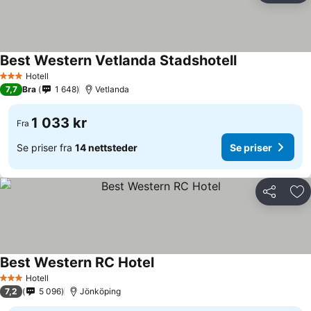
Best Western Vetlanda Stadshotell
Se priser
Hotell
3 Stjerner
7,7
Bra
1 648
Vetlanda
1 033 kr
Fra
Se priser fra
14 nettsteder
Se priser
Del
Leg
Best Western RC Hotel
Se priser
Hotell
3 Stjerner
7,2
5 096
Jönköping