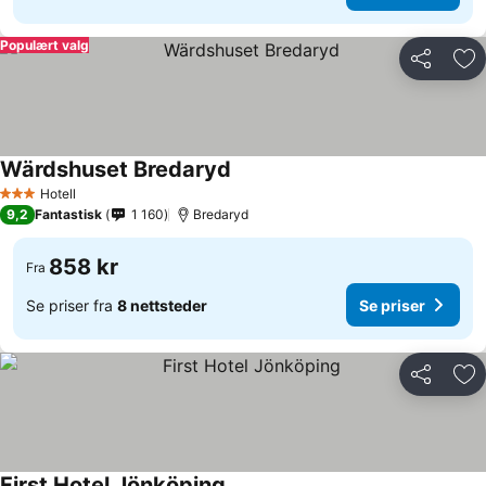
Populært valg
Del
Leg
Wärdshuset Bredaryd
Se priser
Hotell
3 Stjerner
9,2
Fantastisk
1 160
Bredaryd
858 kr
Fra
Se priser fra
8 nettsteder
Se priser
Del
Leg
First Hotel Jönköping