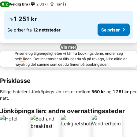
3 Stjerner
8,2
Veldig bra
2 037
Tranås
1 251 kr
Fra
Se priser fra
12 nettsteder
Se priser
Vis mer
Prisene og tilgjengeligheten vi får fra bookingsidene, endrer seg
hele tiden. Det innebærer at tilbudet du så på trivago, ikke alltid er
nøyaktig det samme som det du finner på bookingsiden.
Prisklasse
Billige hoteller i Jönköpings län koster mellom
‎560 kr
og
‎1 251 kr
per
natt.
Jönköpings län: andre overnattingssteder