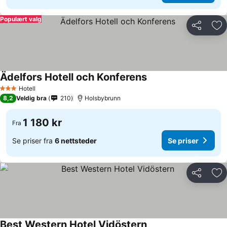
Populært valg
Del
Leg
Ädelfors Hotell och Konferens
Se priser
Hotell
3 Stjerner
8,2
Veldig bra
210
Holsbybrunn
1 180 kr
Fra
Se priser fra
6 nettsteder
Se priser
Del
Leg
Best Western Hotel Vidöstern