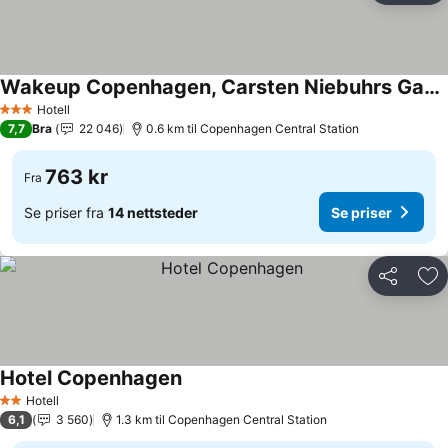
Wakeup Copenhagen, Carsten Niebuhrs Gade
Hotell
3 Stjerner
7,7
Bra
22 046
0.6 km til Copenhagen Central Station
763 kr
Fra
Se priser fra
14 nettsteder
Se priser
Del
Leg
Hotel Copenhagen
Hotell
2 Stjerner
6,1
3 560
1.3 km til Copenhagen Central Station