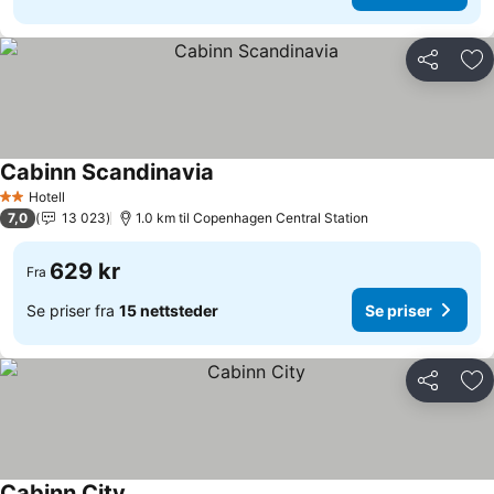
Del
Leg
Cabinn Scandinavia
Hotell
2 Stjerner
7,0
13 023
1.0 km til Copenhagen Central Station
629 kr
Fra
Se priser fra
15 nettsteder
Se priser
Del
Leg
Cabinn City