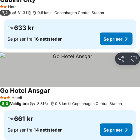
Hotell
2 Stjerner
7,2
31 311
0.5 km til Copenhagen Central Station
633 kr
Fra
Se priser fra
16 nettsteder
Se priser
Del
Leg
Go Hotel Ansgar
Hotell
3 Stjerner
8,0
Veldig bra
8 816
0.3 km til Copenhagen Central Station
661 kr
Fra
Se priser fra
14 nettsteder
Se priser