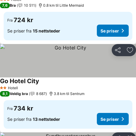
3 Stjerner
7,6
Bra
10 511
0.8 km til Little Mermaid
724 kr
Fra
Se priser fra
15 nettsteder
Se priser
Del
Leg
Go Hotel City
Hotell
2 Stjerner
8,1
Veldig bra
8 687
3.8 km til Sentrum
734 kr
Fra
Se priser fra
13 nettsteder
Se priser