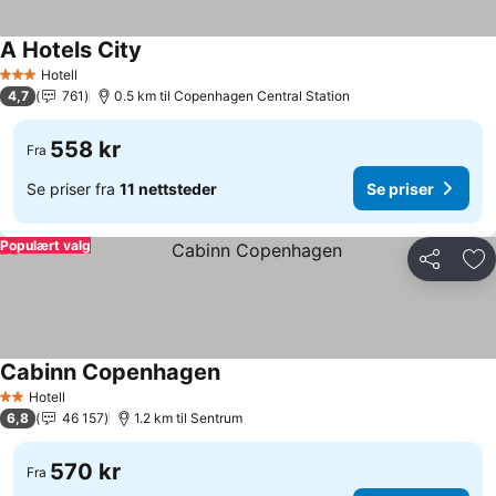
A Hotels City
Hotell
3 Stjerner
4,7
761
0.5 km til Copenhagen Central Station
558 kr
Fra
Se priser fra
11 nettsteder
Se priser
Populært valg
Del
Leg
Cabinn Copenhagen
Hotell
2 Stjerner
6,8
46 157
1.2 km til Sentrum
570 kr
Fra