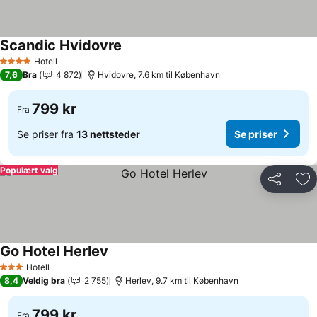
Scandic Hvidovre
Hotell
4 Stjerner
7,6
Bra
4 872
Hvidovre, 7.6 km til København
799 kr
Fra
Se priser fra
13 nettsteder
Se priser
Populært valg
Del
Leg
Go Hotel Herlev
Hotell
3 Stjerner
8,4
Veldig bra
2 755
Herlev, 9.7 km til København
799 kr
Fra