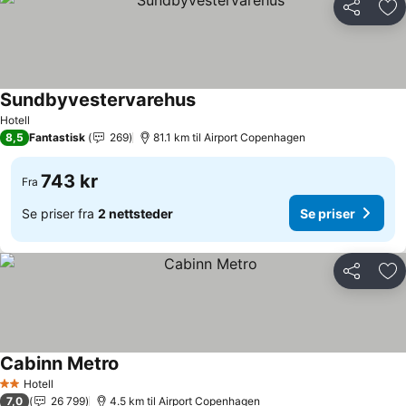
Del
Leg
Sundbyvestervarehus
Hotell
8,5
Fantastisk
269
81.1 km til Airport Copenhagen
743 kr
Fra
Se priser fra
2 nettsteder
Se priser
Del
Leg
Cabinn Metro
Hotell
2 Stjerner
7,0
26 799
4.5 km til Airport Copenhagen