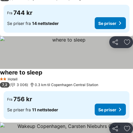
744 kr
Fra
Se priser fra
14 nettsteder
Se priser
Del
Leg
where to sleep
Hotell
2 Stjerner
7,2
3 006
0.3 km til Copenhagen Central Station
756 kr
Fra
Se priser fra
11 nettsteder
Se priser
Del
Leg