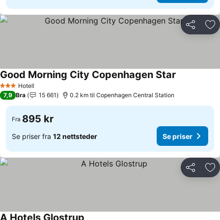
Del
Leg
Good Morning City Copenhagen Star
Hotell
3 Stjerner
7,9
Bra
15 661
0.2 km til Copenhagen Central Station
895 kr
Fra
Se priser fra
12 nettsteder
Se priser
Del
Leg
A Hotels Glostrup