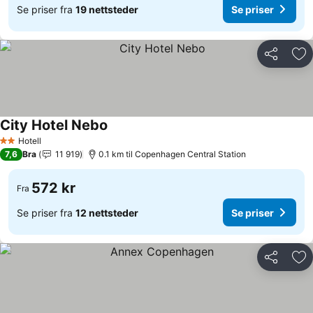
Se priser fra
19 nettsteder
Se priser
Del
Leg
City Hotel Nebo
Hotell
2 Stjerner
7,6
Bra
11 919
0.1 km til Copenhagen Central Station
572 kr
Fra
Se priser fra
12 nettsteder
Se priser
Del
Leg