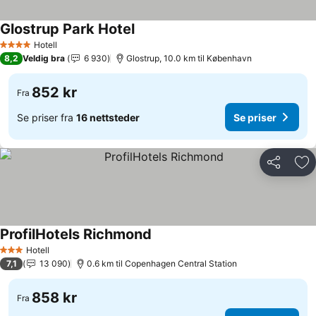
Glostrup Park Hotel
Hotell
4 Stjerner
8,2
Veldig bra
6 930
Glostrup, 10.0 km til København
852 kr
Fra
Se priser fra
16 nettsteder
Se priser
Del
Leg
ProfilHotels Richmond
Hotell
3 Stjerner
7,1
13 090
0.6 km til Copenhagen Central Station
858 kr
Fra