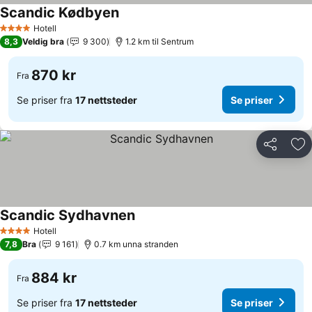
Scandic Kødbyen
Hotell
4 Stjerner
8,3
Veldig bra
9 300
1.2 km til Sentrum
870 kr
Fra
Se priser fra
17 nettsteder
Se priser
Del
Leg
Scandic Sydhavnen
Hotell
4 Stjerner
7,8
Bra
9 161
0.7 km unna stranden
884 kr
Fra
Se priser fra
17 nettsteder
Se priser