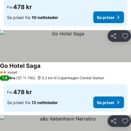
478 kr
Fra
Se priser fra
10 nettsteder
Se priser
Del
Leg
Go Hotel Saga
Hotell
2 Stjerner
7,9
Bra
11 760
0.2 km til Copenhagen Central Station
478 kr
Fra
Se priser fra
12 nettsteder
Se priser
Del
Leg