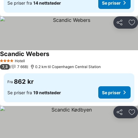
Se priser fra
14 nettsteder
Se priser
Del
Leg
Scandic Webers
Hotell
4 Stjerner
7,3
7 668
0.2 km til Copenhagen Central Station
862 kr
Fra
Se priser fra
19 nettsteder
Se priser
Del
Leg