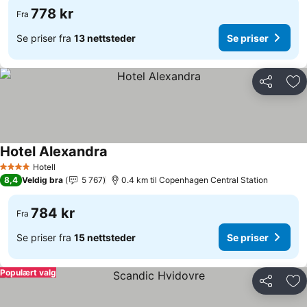
778 kr
Fra
Se priser fra
13 nettsteder
Se priser
Del
Leg
Hotel Alexandra
Hotell
4 Stjerner
8,4
Veldig bra
5 767
0.4 km til Copenhagen Central Station
784 kr
Fra
Se priser fra
15 nettsteder
Se priser
Populært valg
Del
Leg