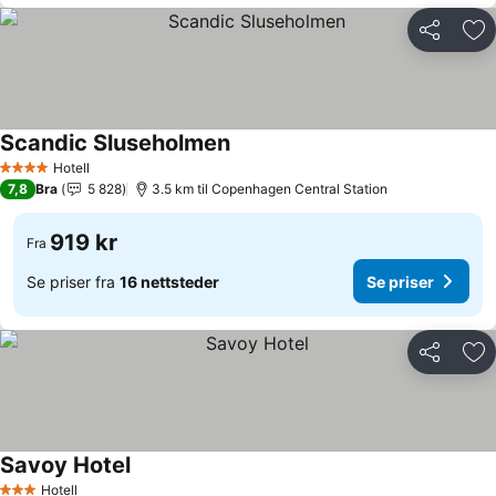
Del
Leg
Scandic Sluseholmen
Hotell
4 Stjerner
7,8
Bra
5 828
3.5 km til Copenhagen Central Station
919 kr
Fra
Se priser fra
16 nettsteder
Se priser
Del
Leg
Savoy Hotel
Hotell