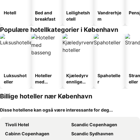
Hotell
Bed and
Leilighetsh
Vandrerhje
Pens
breakfast
otell
m
Populære hotellkategorier i København
Luksushot
Hoteller
Kjæledyrv
Spahotelle
Stra
eller
med
ennlige
r
eller
basseng
hoteller
Billige hoteller nær København
Disse hotellene kan også være interessante for deg...
Tivoli Hotel
Scandic Copenhagen
Cabinn Copenhagen
Scandic Sydhavnen