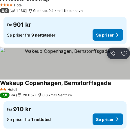
Hotell
4 Stjerner
6,9
1 130
Glostrup, 9.4 km til København
901 kr
Fra
Se priser fra
9 nettsteder
Se priser
Del
Leg
Wakeup Copenhagen, Bernstorffsgade
Hotell
2 Stjerner
7,8
Bra
20 057
0.8 km til Sentrum
910 kr
Fra
Se priser fra
1 nettsted
Se priser