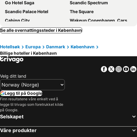
Go Hotel Saga
Scandic Spectrum
Scandic Palace Hotel
The Square
Cabinn City
Wakeup Copenhagen, Carsten Niebuhrs Gade
AC Hotel Bella Sky Copenhagen
Copenhagen Island
Se alle overnattingssteder i København
Scandic Webers
Wakeup Copenhagen Borgergade
Hotellsøk
Europa
Danmark
København
CityHub Copenhagen
City Hotel Nebo
Billige hoteller i København
Hotel Axel Guldsmeden
Cabinn Metro
Comfort Hotel Vesterbro
Copenhagen Go Hotel
Facebook
Twitter
Insta
Yo
Scandic Falkoner
Ascot Hotel
Velg ditt land
Phoenix Copenhagen
Villa Copenhagen
Wakeup Copenhagen - Bernstorffsgade
Scandic Sluseholmen
Legg til på Google
Finn resultatene våre enkelt ved å
Imperial Hotel
Annex Copenhagen
legge til trivago som foretrukket kilde
Manon les Suites by Guldsmeden Hotels
Hotel Alexandra
på Google.
Selskapet
Hotel Copenhagen
Radisson Blu Scandinavia Hotel, Copenhagen
Scandic Kødbyen
Go Hotel Ansgar
Våre produkter
Copenhagen Strand
Absalon Hotel