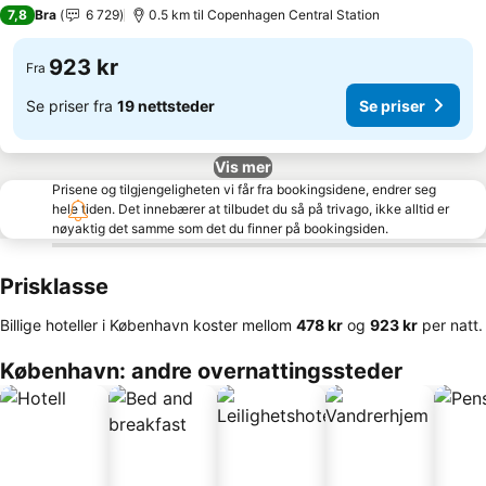
3 Stjerner
7,8
Bra
6 729
0.5 km til Copenhagen Central Station
923 kr
Fra
Se priser fra
19 nettsteder
Se priser
Vis mer
Prisene og tilgjengeligheten vi får fra bookingsidene, endrer seg
hele tiden. Det innebærer at tilbudet du så på trivago, ikke alltid er
nøyaktig det samme som det du finner på bookingsiden.
Prisklasse
Billige hoteller i København koster mellom
‎478 kr
og
‎923 kr
per natt.
København: andre overnattingssteder