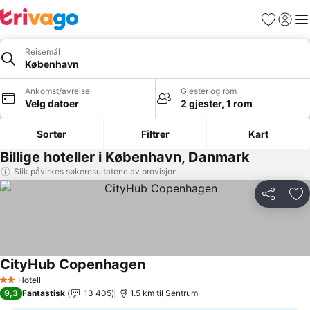
Favoritter
Logg i
Me
Reisemål
København
Ankomst/avreise
Gjester og rom
Velg datoer
2 gjester, 1 rom
Sorter
Filtrer
Kart
Billige hoteller i København, Danmark
Slik påvirkes søkeresultatene av provisjon
Del
Leg
CityHub Copenhagen
Hotell
2 Stjerner
9,3
Fantastisk
13 405
1.5 km til Sentrum