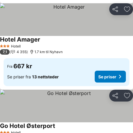
Del
Leg
Hotel Amager
Hotell
3 Stjerner
7,1
4 355
1.7 km til Nyhavn
667 kr
Fra
Se priser fra
13 nettsteder
Se priser
Del
Leg
Go Hotel Østerport
Hotell