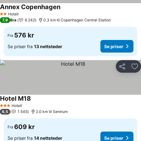
Annex Copenhagen
Hotell
2 Stjerner
7,9
Bra
6 242
0.3 km til Copenhagen Central Station
576 kr
Fra
Se priser fra
13 nettsteder
Se priser
Del
Leg
Hotel M18
Hotell
3 Stjerner
6,5
1 545
2.0 km til Sentrum
609 kr
Fra
Se priser fra
14 nettsteder
Se priser