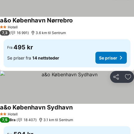
a&o København Nørrebro
Hotell
2 Stjerner
7,3
16 991
3.6 km til Sentrum
495 kr
Fra
Se priser fra
14 nettsteder
Se priser
Del
Leg
a&o København Sydhavn
Hotell
2 Stjerner
7,5
Bra
18 407
3.1 km til Sentrum