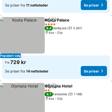
Se priser fra
11 nettsteder
Se priser
Kosta Palace
Del
Legg til i favoritter
4 Stjerner
8,4
Veldig bra
5 267
Kos - City
Populært valg
729 kr
Fra
Se priser fra
14 nettsteder
Se priser
Olympia Hotel
Del
Legg til i favoritter
2 Stjerner
8,7
Fantastisk
1 198
Kos - City