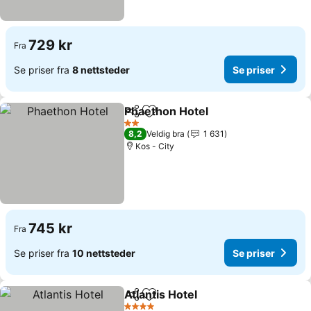
729 kr
Fra
Se priser fra
8 nettsteder
Se priser
Phaethon Hotel
Del
Legg til i favoritter
2 Stjerner
8,2
Veldig bra
1 631
Kos - City
745 kr
Fra
Se priser fra
10 nettsteder
Se priser
Atlantis Hotel
Del
Legg til i favoritter