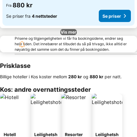
880 kr
Fra
Se priser fra
4 nettsteder
Se priser
Vis mer
Prisene og tilgjengeligheten vi får fra bookingsidene, endrer seg
hele tiden. Det innebærer at tilbudet du så på trivago, ikke alltid er
nøyaktig det samme som det du finner på bookingsiden.
Prisklasse
Billige hoteller i Kos koster mellom
‎280 kr
og
‎880 kr
per natt.
Kos: andre overnattingssteder
Hotell
Leilighetsh
Resorter
Leilighetsh