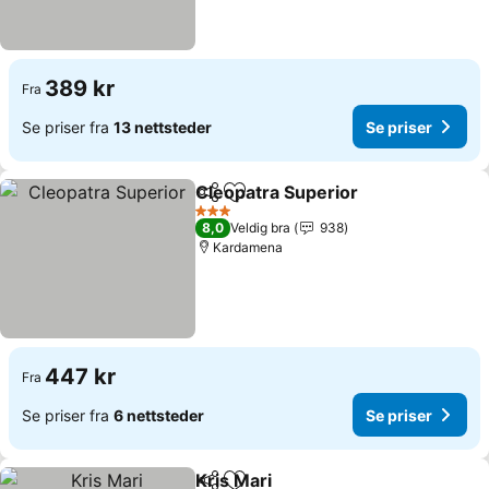
389 kr
Fra
Se priser fra
13 nettsteder
Se priser
Cleopatra Superior
Del
Legg til i favoritter
3 Stjerner
8,0
Veldig bra
938
Kardamena
447 kr
Fra
Se priser fra
6 nettsteder
Se priser
Kris Mari