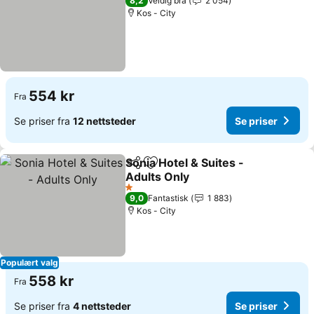
8,2
Veldig bra
2 054
Kos - City
554 kr
Fra
Se priser fra
12 nettsteder
Se priser
Sonia Hotel & Suites -
Del
Legg til i favoritter
Adults Only
1 Stjerner
9,0
Fantastisk
1 883
Kos - City
Populært valg
558 kr
Fra
Se priser fra
4 nettsteder
Se priser