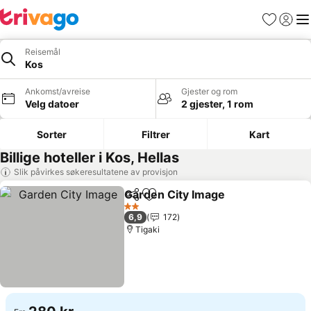
Favoritter
Logg i
Me
Reisemål
Kos
Ankomst/avreise
Gjester og rom
Velg datoer
2 gjester, 1 rom
Sorter
Filtrer
Kart
Billige hoteller i Kos, Hellas
Slik påvirkes søkeresultatene av provisjon
Garden City Image
Del
Legg til i favoritter
2 Stjerner
6,9
172
Tigaki