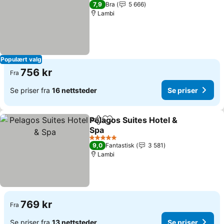
4 Stjerner
7,9
Bra
5 666
Lambi
Populært valg
756 kr
Fra
Se priser fra
16 nettsteder
Se priser
Pelagos Suites Hotel &
Del
Legg til i favoritter
Spa
5 Stjerner
9,0
Fantastisk
3 581
Lambi
769 kr
Fra
Se priser fra
13 nettsteder
Se priser