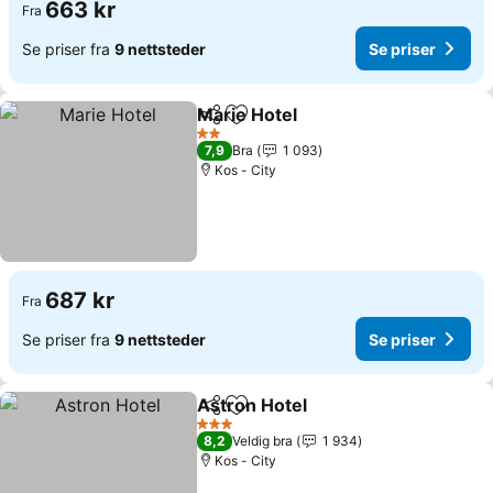
663 kr
Fra
Se priser fra
9 nettsteder
Se priser
Marie Hotel
Del
Legg til i favoritter
2 Stjerner
7,9
Bra
1 093
Kos - City
687 kr
Fra
Se priser fra
9 nettsteder
Se priser
Astron Hotel
Del
Legg til i favoritter
3 Stjerner
8,2
Veldig bra
1 934
Kos - City