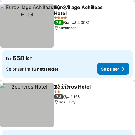
Eurovillage Achilleas
Del
Legg til i favoritter
Hotel
4 Stjerner
7,6
Bra
4 003
Mastichari
658 kr
Fra
Se priser fra
16 nettsteder
Se priser
Zephyros Hotel
Del
Legg til i favoritter
2 Stjerner
7,3
1 168
Kos - City