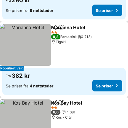
280 kr
Fra
Se priser fra
9 nettsteder
Se priser
Marianna Hotel
Del
Legg til i favoritter
2 Stjerner
8,8
Fantastisk
713
Tigaki
Populært valg
382 kr
Fra
Se priser fra
4 nettsteder
Se priser
Kos Bay Hotel
Del
Legg til i favoritter
2 Stjerner
6,0
1 681
Kos - City