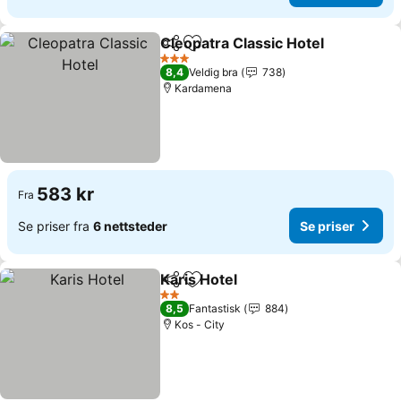
Cleopatra Classic Hotel
Del
Legg til i favoritter
3 Stjerner
8,4
Veldig bra
738
Kardamena
583 kr
Fra
Se priser fra
6 nettsteder
Se priser
Karis Hotel
Del
Legg til i favoritter
2 Stjerner
8,5
Fantastisk
884
Kos - City