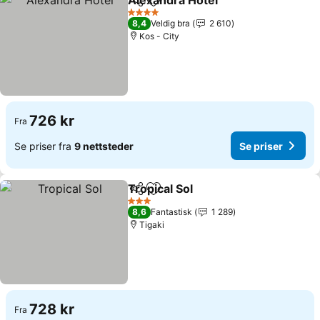
Alexandra Hotel
Del
Legg til i favoritter
4 Stjerner
8,4
Veldig bra
2 610
Kos - City
726 kr
Fra
Se priser fra
9 nettsteder
Se priser
Tropical Sol
Del
Legg til i favoritter
3 Stjerner
8,6
Fantastisk
1 289
Tigaki
728 kr
Fra