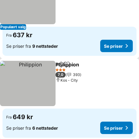
Populært valg
637 kr
Fra
Se priser fra
9 nettsteder
Se priser
Philippion
Del
Legg til i favoritter
3 Stjerner
7,0
393
Kos - City
649 kr
Fra
Se priser fra
6 nettsteder
Se priser