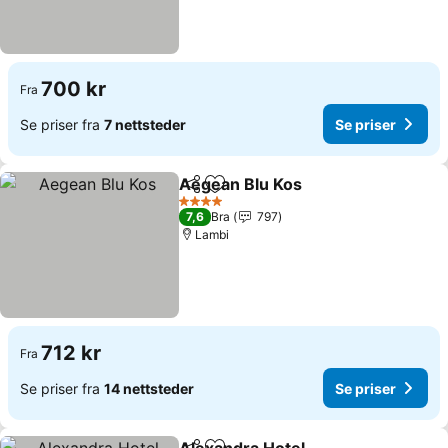
700 kr
Fra
Se priser fra
7 nettsteder
Se priser
Aegean Blu Kos
Del
Legg til i favoritter
4 Stjerner
7,6
Bra
797
Lambi
712 kr
Fra
Se priser fra
14 nettsteder
Se priser