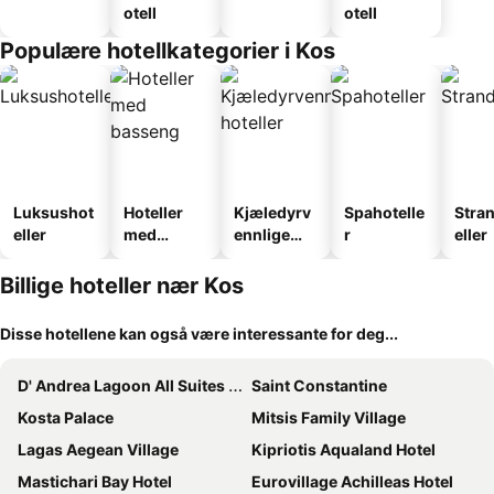
otell
otell
Populære hotellkategorier i Kos
Luksushot
Hoteller
Kjæledyrv
Spahotelle
Stra
eller
med
ennlige
r
eller
basseng
hoteller
Billige hoteller nær Kos
Disse hotellene kan også være interessante for deg...
D' Andrea Lagoon All Suites - Adults Only
Saint Constantine
Kosta Palace
Mitsis Family Village
Lagas Aegean Village
Kipriotis Aqualand Hotel
Mastichari Bay Hotel
Eurovillage Achilleas Hotel