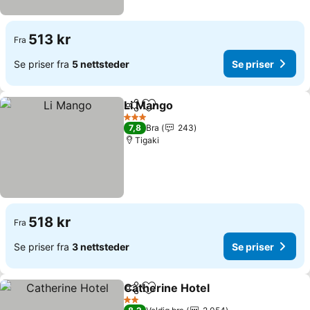
513 kr
Fra
Se priser fra
5 nettsteder
Se priser
Li Mango
Del
Legg til i favoritter
3 Stjerner
7,8
Bra
243
Tigaki
518 kr
Fra
Se priser fra
3 nettsteder
Se priser
Catherine Hotel
Del
Legg til i favoritter
2 Stjerner