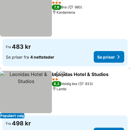
Del
Legg til i favoritter
3 Stjerner
7,9
Bra
980
Kardamena
483 kr
Fra
Se priser fra
4 nettsteder
Se priser
Leonidas Hotel & Studios
Del
Legg til i favoritter
2 Stjerner
8,2
Veldig bra
933
Lambi
Populært valg
498 kr
Fra