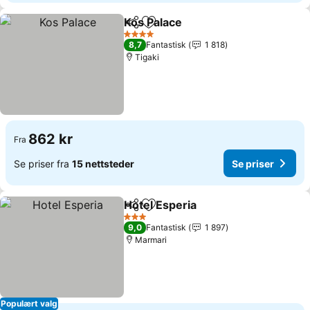
Kos Palace
Del
Legg til i favoritter
4 Stjerner
8,7
Fantastisk
1 818
Tigaki
862 kr
Fra
Se priser fra
15 nettsteder
Se priser
Hotel Esperia
Del
Legg til i favoritter
3 Stjerner
9,0
Fantastisk
1 897
Marmari
Populært valg