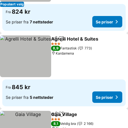
Populært valg
824 kr
Fra
Se priser fra
7 nettsteder
Se priser
Agrelli Hotel & Suites
Del
Legg til i favoritter
3 Stjerner
8,9
Fantastisk
773
Kardamena
845 kr
Fra
Se priser fra
5 nettsteder
Se priser
Gaia Village
Del
Legg til i favoritter
3 Stjerner
8,1
Veldig bra
2 166