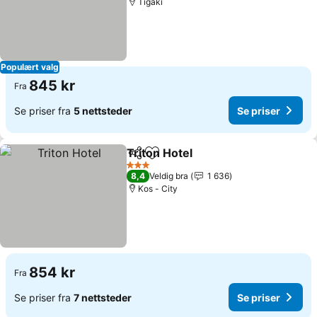
Tigaki
Populært valg
845 kr
Fra
Se priser fra
5 nettsteder
Se priser
Triton Hotel
Del
Legg til i favoritter
3 Stjerner
8,4
Veldig bra
1 636
Kos - City
854 kr
Fra
Se priser fra
7 nettsteder
Se priser