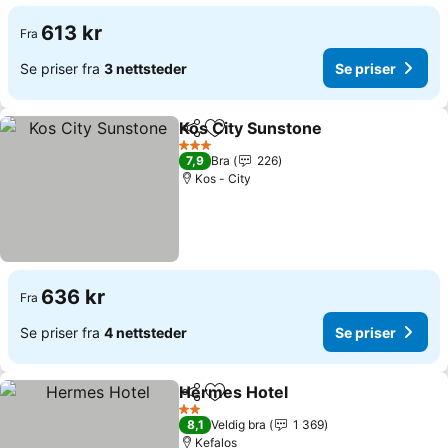
613 kr
Fra
Se priser fra
3 nettsteder
Se priser
Kos City Sunstone
Del
Legg til i favoritter
3 Stjerner
7,9
Bra
226
Kos - City
636 kr
Fra
Se priser fra
4 nettsteder
Se priser
Hermes Hotel
Del
Legg til i favoritter
2 Stjerner
8,1
Veldig bra
1 369
Kefalos