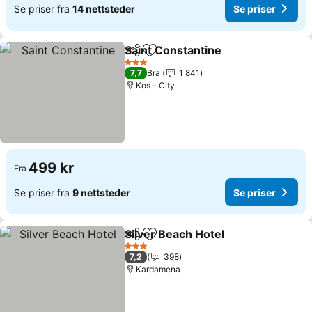
Se priser fra
14 nettsteder
Se priser
Saint Constantine
Del
Legg til i favoritter
3 Stjerner
7,7
Bra
1 841
Kos - City
499 kr
Fra
Se priser fra
9 nettsteder
Se priser
Silver Beach Hotel
Del
Legg til i favoritter
3 Stjerner
7,2
398
Kardamena