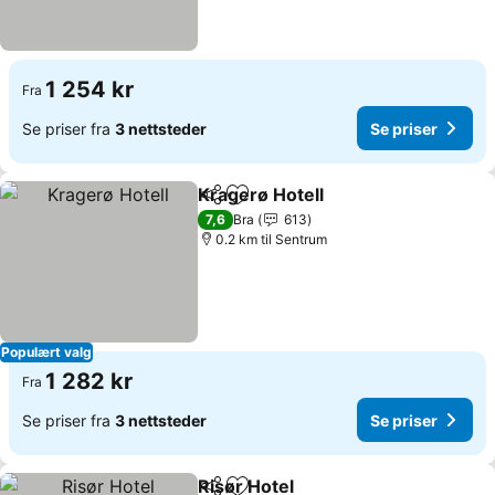
1 254 kr
Fra
Se priser fra
3 nettsteder
Se priser
Kragerø Hotell
Del
Legg til i favoritter
7,6
Bra
613
0.2 km til Sentrum
Populært valg
1 282 kr
Fra
Se priser fra
3 nettsteder
Se priser
Risør Hotel