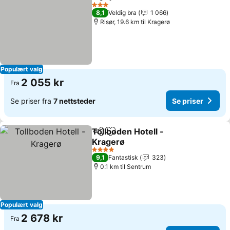
Del
Legg til i favoritter
3 Stjerner
8,1
Veldig bra
1 066
Risør, 19.6 km til Kragerø
Populært valg
2 055 kr
Fra
Se priser fra
7 nettsteder
Se priser
Tollboden Hotell -
Del
Legg til i favoritter
Kragerø
4 Stjerner
9,1
Fantastisk
323
0.1 km til Sentrum
Populært valg
2 678 kr
Fra