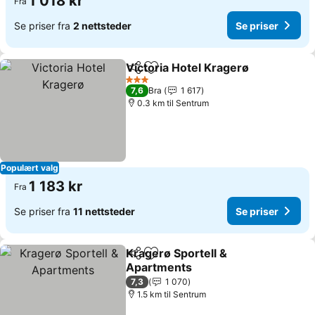
1 018 kr
Fra
Se priser fra
2 nettsteder
Se priser
Victoria Hotel Kragerø
Del
Legg til i favoritter
3 Stjerner
7,6
Bra
1 617
0.3 km til Sentrum
Populært valg
1 183 kr
Fra
Se priser fra
11 nettsteder
Se priser
Kragerø Sportell &
Del
Legg til i favoritter
Apartments
7,3
1 070
1.5 km til Sentrum