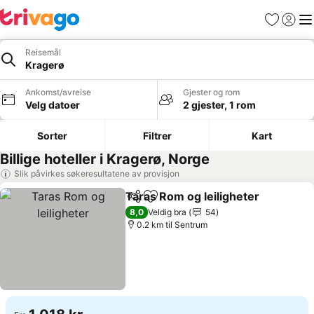
Favoritter
Logg i
Me
Reisemål
Kragerø
Ankomst/avreise
Gjester og rom
Velg datoer
2 gjester, 1 rom
Sorter
Filtrer
Kart
Billige hoteller i Kragerø, Norge
Slik påvirkes søkeresultatene av provisjon
Taras Rom og leiligheter
Del
Legg til i favoritter
8,0
Veldig bra
54
0.2 km til Sentrum