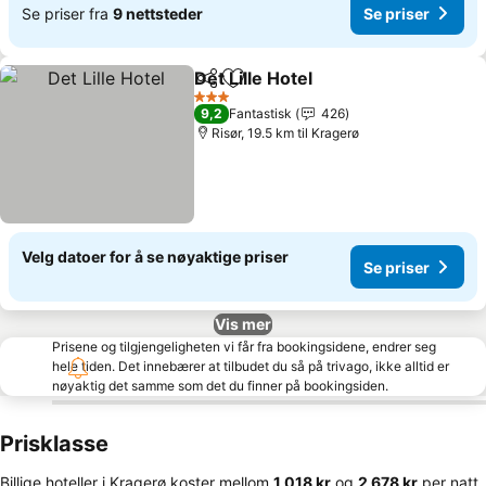
Se priser fra
9 nettsteder
Se priser
Det Lille Hotel
Del
Legg til i favoritter
3 Stjerner
9,2
Fantastisk
426
Risør, 19.5 km til Kragerø
Velg datoer for å se nøyaktige priser
Se priser
Vis mer
Prisene og tilgjengeligheten vi får fra bookingsidene, endrer seg
hele tiden. Det innebærer at tilbudet du så på trivago, ikke alltid er
nøyaktig det samme som det du finner på bookingsiden.
Prisklasse
Billige hoteller i Kragerø koster mellom
‎1 018 kr
og
‎2 678 kr
per natt.