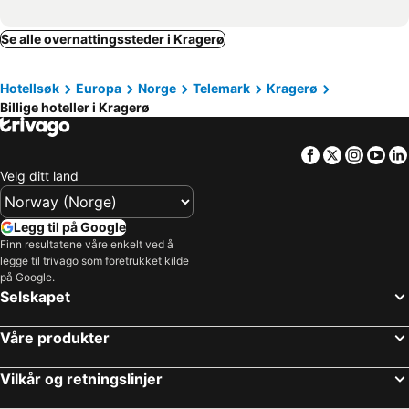
Se alle overnattingssteder i Kragerø
Hotellsøk
Europa
Norge
Telemark
Kragerø
Billige hoteller i Kragerø
Facebook
Twitter
Insta
Yo
Velg ditt land
Legg til på Google
Finn resultatene våre enkelt ved å
legge til trivago som foretrukket kilde
på Google.
Selskapet
Våre produkter
Vilkår og retningslinjer