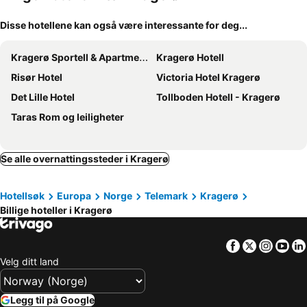
Disse hotellene kan også være interessante for deg...
Kragerø Sportell & Apartments
Kragerø Hotell
Risør Hotel
Victoria Hotel Kragerø
Det Lille Hotel
Tollboden Hotell - Kragerø
Taras Rom og leiligheter
Se alle overnattingssteder i Kragerø
Hotellsøk
Europa
Norge
Telemark
Kragerø
Billige hoteller i Kragerø
Facebook
Twitter
Insta
Yo
Velg ditt land
Legg til på Google