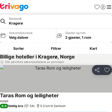
Favoritter
Logg i
Me
Reisemål
Kragerø
Ankomst/avreise
Gjester og rom
Velg datoer
2 gjester, 1 rom
Sorter
Filtrer
Kart
Billige hoteller i Kragerø, Norge
Slik påvirkes søkeresultatene av provisjon
Del
Leg
Taras Rom og leiligheter
Se priser
Hotell
8,0
Veldig bra
54
0.2 km til Sentrum