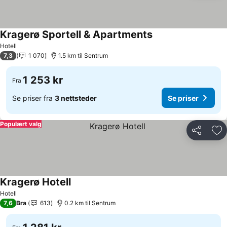
Kragerø Sportell & Apartments
Se priser
Hotell
7,3
1 070
1.5 km til Sentrum
1 253 kr
Fra
Se priser fra
3 nettsteder
Se priser
Populært valg
Del
Leg
Kragerø Hotell
Se priser
Hotell
7,6
Bra
613
0.2 km til Sentrum