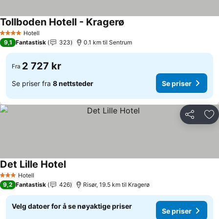
Tollboden Hotell - Kragerø
Se priser
Hotell
4 Stjerner
9,1
Fantastisk
323
0.1 km til Sentrum
2 727 kr
Fra
Se priser fra
8 nettsteder
Se priser
Del
Leg
Det Lille Hotel
Se priser
Hotell
3 Stjerner
9,2
Fantastisk
426
Risør, 19.5 km til Kragerø
Velg datoer for å se nøyaktige priser
Se priser