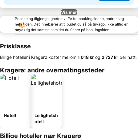
Vis mer
Prisene og tilgjengeligheten vi får fra bookingsidene, endrer seg
hele tiden. Det innebærer at tilbudet du så på trivago, ikke alltid er
nøyaktig det samme som det du finner på bookingsiden.
Prisklasse
Billige hoteller i Kragerø koster mellom
‎1 018 kr
og
‎2 727 kr
per natt.
Kragerø: andre overnattingssteder
Hotell
Leilighetsh
otell
Billige hoteller nær Kragerø