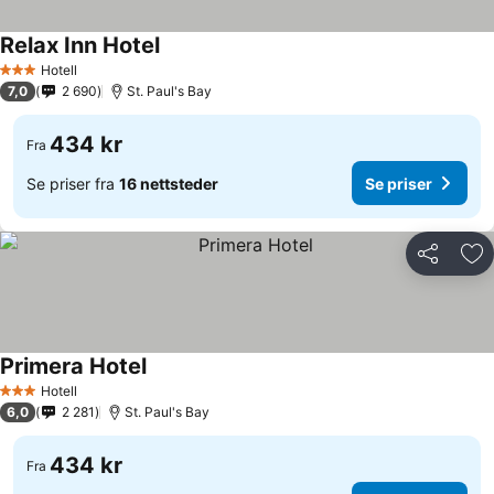
Relax Inn Hotel
Hotell
3 Stjerner
7,0
2 690
St. Paul's Bay
434 kr
Fra
Se priser fra
16 nettsteder
Se priser
Del
Leg
Primera Hotel
Hotell
3 Stjerner
6,0
2 281
St. Paul's Bay
434 kr
Fra