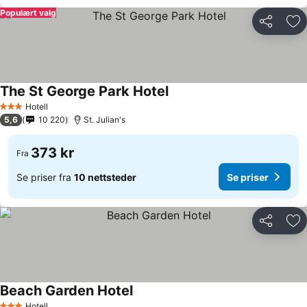
Populært valg
Del
Leg
The St George Park Hotel
Hotell
3 Stjerner
5,6
10 220
St. Julian's
373 kr
Fra
Se priser fra
10 nettsteder
Se priser
Del
Leg
Beach Garden Hotel
Hotell