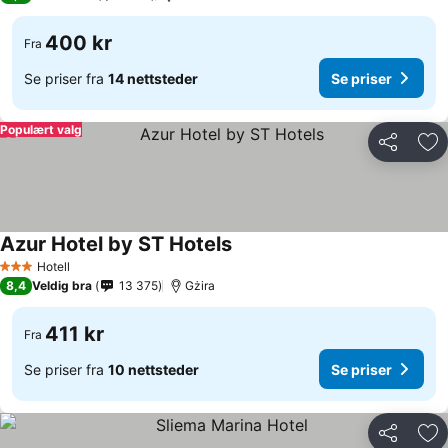
400 kr
Fra
Se priser fra
14 nettsteder
Se priser
Populært valg
Del
Leg
Azur Hotel by ST Hotels
Hotell
3 Stjerner
8,4
Veldig bra
13 375
Gżira
411 kr
Fra
Se priser fra
10 nettsteder
Se priser
Del
Leg