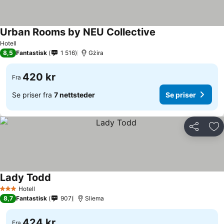
Urban Rooms by NEU Collective
Hotell
8,5
Fantastisk
1 516
Gżira
420 kr
Fra
Se priser fra
7 nettsteder
Se priser
Del
Leg
Lady Todd
Hotell
3 Stjerner
8,7
Fantastisk
907
Sliema
424 kr
Fra