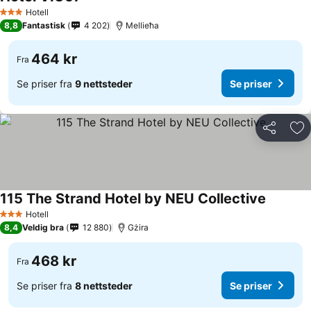
Hotell
3 Stjerner
8,8
Fantastisk
4 202
Mellieħa
464 kr
Fra
Se priser fra
9 nettsteder
Se priser
Del
Leg
115 The Strand Hotel by NEU Collective
Hotell
3 Stjerner
8,4
Veldig bra
12 880
Gżira
468 kr
Fra
Se priser fra
8 nettsteder
Se priser