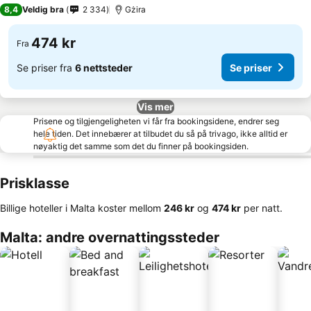
8,4
Veldig bra
2 334
Gżira
474 kr
Fra
Se priser fra
6 nettsteder
Se priser
Vis mer
Prisene og tilgjengeligheten vi får fra bookingsidene, endrer seg
hele tiden. Det innebærer at tilbudet du så på trivago, ikke alltid er
nøyaktig det samme som det du finner på bookingsiden.
Prisklasse
Billige hoteller i Malta koster mellom
‎246 kr
og
‎474 kr
per natt.
Malta: andre overnattingssteder