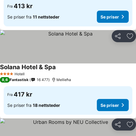
413 kr
Fra
Se priser fra
11 nettsteder
Se priser
Del
Leg
Solana Hotel & Spa
Hotell
4 Stjerner
8,6
Fantastisk
16 477
Mellieħa
417 kr
Fra
Se priser fra
18 nettsteder
Se priser
Del
Leg