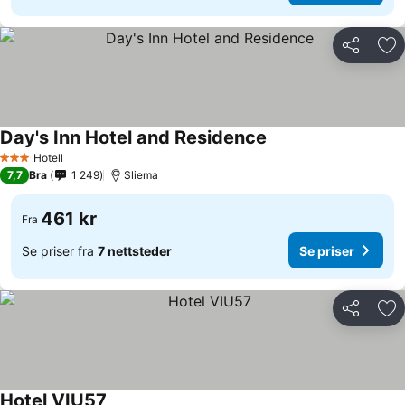
Del
Leg
Day's Inn Hotel and Residence
Hotell
3 Stjerner
7,7
Bra
1 249
Sliema
461 kr
Fra
Se priser fra
7 nettsteder
Se priser
Del
Leg
Hotel VIU57