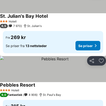
St. Julian's Bay Hotel
Hotell
3 Stjerner
6,5
7 970
St. Julian's
269 kr
Fra
Se priser fra
13 nettsteder
Se priser
Del
Leg
Pebbles Resort
Hotell
4 Stjerner
9,0
Fantastisk
4 906
St. Paul's Bay