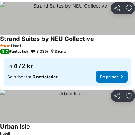
Del
Leg
Strand Suites by NEU Collective
Hotell
3 Stjerner
8,7
Fantastisk
3 339
Sliema
472 kr
Fra
Se priser fra
6 nettsteder
Se priser
Del
Leg
Urban Isle
Hotell