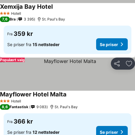
Xemxija Bay Hotel
Hotell
3 Stjerner
7,6
Bra
3 395
St. Paul's Bay
359 kr
Fra
Se priser fra
15 nettsteder
Se priser
Populært valg
Del
Leg
Mayflower Hotel Malta
Hotell
3 Stjerner
8,6
Fantastisk
9 083
St. Paul's Bay
366 kr
Fra
Se priser fra
12 nettsteder
Se priser