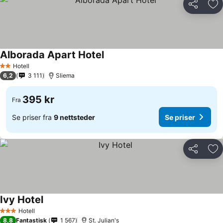
Del
Leg
Alborada Apart Hotel
Hotell
2 Stjerner
6,2
3 111
Sliema
395 kr
Fra
Se priser fra
9 nettsteder
Se priser
Del
Leg
Ivy Hotel
Hotell
3 Stjerner
8,8
Fantastisk
1 567
St. Julian's