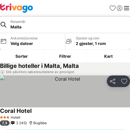
Favoritter
Logg i
Me
Reisemål
Malta
Ankomst/avreise
Gjester og rom
Velg datoer
2 gjester, 1 rom
Sorter
Filtrer
Kart
Billige hoteller i Malta, Malta
Slik påvirkes søkeresultatene av provisjon
Del
Leg
Coral Hotel
Hotell
3 Stjerner
7,3
2 245
Bugibba