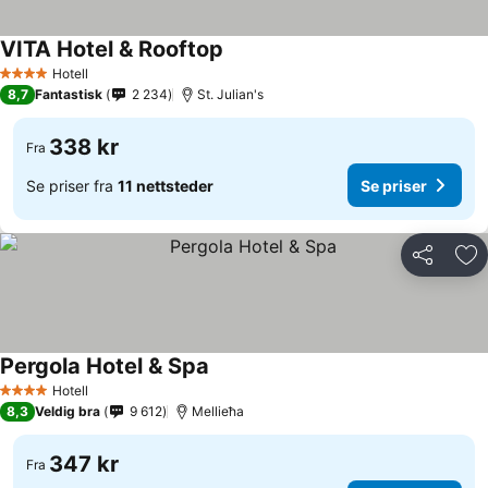
VITA Hotel & Rooftop
Hotell
4 Stjerner
8,7
Fantastisk
2 234
St. Julian's
338 kr
Fra
Se priser fra
11 nettsteder
Se priser
Del
Leg
Pergola Hotel & Spa
Hotell
4 Stjerner
8,3
Veldig bra
9 612
Mellieħa
347 kr
Fra