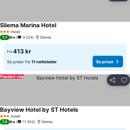
Sliema Marina Hotel
Hotell
3 Stjerner
7,7
Bra
9 224
Sliema
413 kr
Fra
Se priser fra
11 nettsteder
Se priser
Populært valg
Del
Leg
Bayview Hotel by ST Hotels
Hotell
3 Stjerner
7,5
Bra
11 502
Sliema