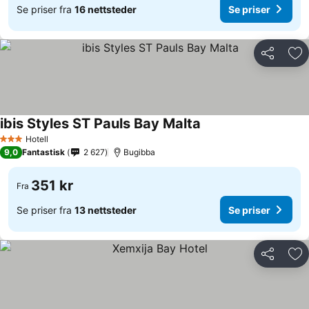
Se priser fra
16 nettsteder
Se priser
Del
Leg
ibis Styles ST Pauls Bay Malta
Hotell
3 Stjerner
9,0
Fantastisk
2 627
Bugibba
351 kr
Fra
Se priser fra
13 nettsteder
Se priser
Del
Leg