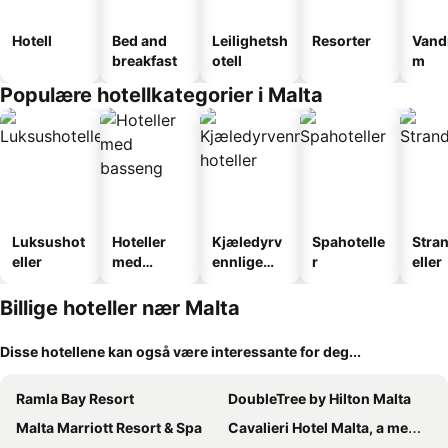
Hotell
Bed and
Leilighetsh
Resorter
Vand
breakfast
otell
m
Populære hotellkategorier i Malta
Luksushot
Hoteller
Kjæledyrv
Spahotelle
Stra
eller
med
ennlige
r
eller
basseng
hoteller
Billige hoteller nær Malta
Disse hotellene kan også være interessante for deg...
Ramla Bay Resort
DoubleTree by Hilton Malta
Malta Marriott Resort & Spa
Cavalieri Hotel Malta, a member of Radisson Individuals