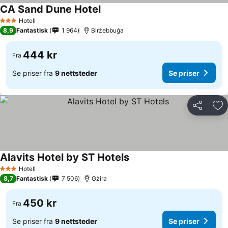
CA Sand Dune Hotel
Hotell
3 Stjerner
8,9
Fantastisk
1 964
Birżebbuġa
444 kr
Fra
Se priser fra
9 nettsteder
Se priser
Del
Leg
Alavits Hotel by ST Hotels
Hotell
3 Stjerner
8,7
Fantastisk
7 506
Gżira
450 kr
Fra
Se priser fra
9 nettsteder
Se priser