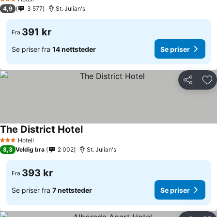
3 Stjerner
4,9
3 577
St. Julian's
391 kr
Fra
Se priser fra
14 nettsteder
Se priser
Del
Leg
The District Hotel
Hotell
3 Stjerner
8,3
Veldig bra
2 002
St. Julian's
393 kr
Fra
Se priser fra
7 nettsteder
Se priser