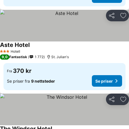
Del
Leg
Aste Hotel
Hotell
3 Stjerner
9,0
Fantastisk
1 772
St. Julian's
370 kr
Fra
Se priser fra
9 nettsteder
Se priser
Del
Leg
The Windsor Hotel