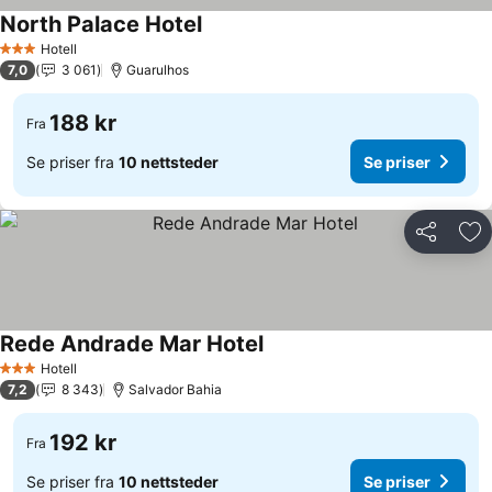
North Palace Hotel
Se priser
Hotell
3 Stjerner
7,0
3 061
Guarulhos
188 kr
Fra
Se priser fra
10 nettsteder
Se priser
Del
Leg
Rede Andrade Mar Hotel
Se priser
Hotell
3 Stjerner
7,2
8 343
Salvador Bahia
192 kr
Fra
Se priser fra
10 nettsteder
Se priser