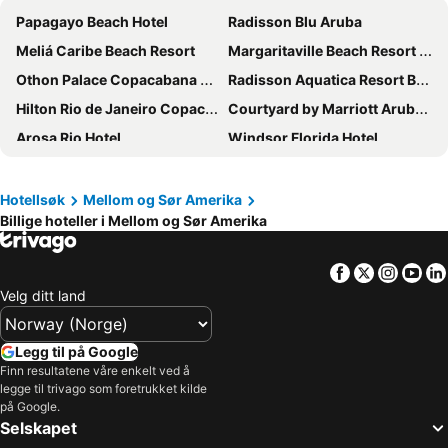
Papagayo Beach Hotel
Radisson Blu Aruba
Meliá Caribe Beach Resort
Margaritaville Beach Resort Nassau
Othon Palace Copacabana Rio
Radisson Aquatica Resort Barbados
Hilton Rio de Janeiro Copacabana
Courtyard by Marriott Aruba Resort
Arosa Rio Hotel
Windsor Florida Hotel
British Colonial Nassau
TRYP by Wyndham Aruba Adults Only Hotel
Prodigy Santos Dumont by Wish
Hotel Atlântico Prime
Hotellsøk
Mellom og Sør Amerika
Billige hoteller i Mellom og Sør Amerika
Copacabana Palace, A Belmond Hotel, Rio de Janeiro
Hilton Curacao
Courtyard by Marriott Nassau Downtown/Junkanoo Beach
La Creole Beach Hotel & Spa
Facebook
Twitter
Insta
Yo
Fairmont Rio de Janeiro Copacabana
Hotel Nacional
Velg ditt land
Sheraton Grand Rio Hotel & Resort
Sandals Royal Barbados
Savannah Beach Club Hotel
Barceló Guatemala City
Legg til på Google
Bougainvillea Barbados
Coconut Court Beach Hotel
Finn resultatene våre enkelt ved å
legge til trivago som foretrukket kilde
Hotel Atlântico Copacabana
Hotel Atlântico Rio
på Google.
Selskapet
Sapphire Beach Club Resort
Pousada Apple House Paraty