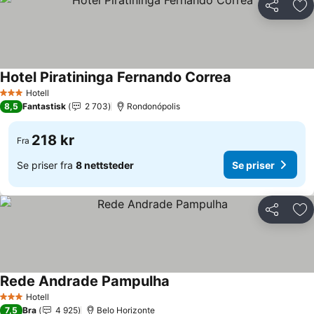
Del
Leg
Hotel Piratininga Fernando Correa
Se priser
Hotell
3 Stjerner
8,5
Fantastisk
2 703
Rondonópolis
218 kr
Fra
Se priser fra
8 nettsteder
Se priser
Del
Leg
Rede Andrade Pampulha
Se priser
Hotell
3 Stjerner
7,5
Bra
4 925
Belo Horizonte