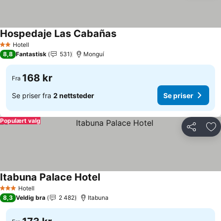
Hospedaje Las Cabañas
Se priser
Hotell
2 Stjerner
8,8
Fantastisk
531
Monguí
168 kr
Fra
Se priser fra
2 nettsteder
Se priser
Populært valg
Del
Leg
Itabuna Palace Hotel
Se priser
Hotell
3 Stjerner
8,3
Veldig bra
2 482
Itabuna