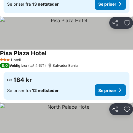
Se priser fra
13 nettsteder
Se priser
Del
Leg
Pisa Plaza Hotel
Se priser
Hotell
3 Stjerner
8,0
Veldig bra
4 671
Salvador Bahia
184 kr
Fra
Se priser fra
12 nettsteder
Se priser
Del
Leg