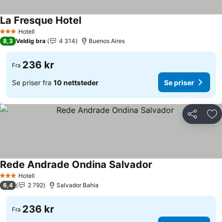
La Fresque Hotel
Se priser
Hotell
3 Stjerner
8,3
Veldig bra
4 314
Buenos Aires
236 kr
Fra
Se priser fra
10 nettsteder
Se priser
Del
Leg
Rede Andrade Ondina Salvador
Se priser
Hotell
3 Stjerner
6,4
2 792
Salvador Bahia
236 kr
Fra