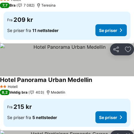
3 Stjerner
7,7
Bra
7 082
Teresina
209 kr
Fra
Se priser fra
11 nettsteder
Se priser
Del
Leg
Hotel Panorama Urban Medellin
Se priser
Hotell
2 Stjerner
8,2
Veldig bra
403
Medellín
215 kr
Fra
Se priser fra
5 nettsteder
Se priser