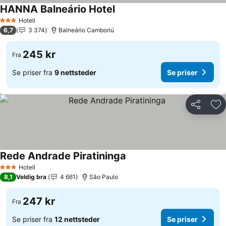
HANNA Balneário Hotel
Se priser
Hotell
3 Stjerner
6,7
3 374
Balneário Camboriú
245 kr
Fra
Se priser fra
9 nettsteder
Se priser
Del
Leg
Rede Andrade Piratininga
Se priser
Hotell
3 Stjerner
8,1
Veldig bra
4 661
São Paulo
247 kr
Fra
Se priser fra
12 nettsteder
Se priser