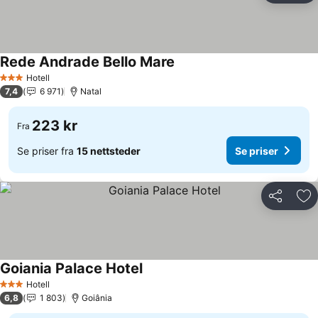
Rede Andrade Bello Mare
Se priser
Hotell
3 Stjerner
7,4
6 971
Natal
223 kr
Fra
Se priser fra
15 nettsteder
Se priser
Del
Leg
Goiania Palace Hotel
Se priser
Hotell
3 Stjerner
6,8
1 803
Goiânia