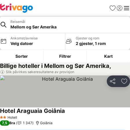
Favoritter
Logg i
Me
Reisemål
Mellom og Sør Amerika
Ankomst/avreise
Gjester og rom
Velg datoer
2 gjester, 1 rom
Sorter
Filtrer
Kart
Billige hoteller i Mellom og Sør Amerika,
Slik påvirkes søkeresultatene av provisjon
Del
Leg
Hotel Araguaia Goiânia
Se priser
Hotell
2 Stjerner
7,5
Bra
1 347
Goiânia