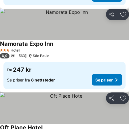
Del
Leg
Namorata Expo Inn
Se priser
Hotell
3 Stjerner
6,9
1 563
São Paulo
247 kr
Fra
Se priser fra
8 nettsteder
Se priser
Del
Leg
Oft Place Hotel