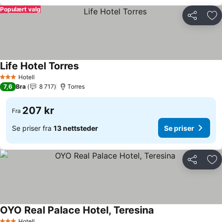
Populært valg
Del
Leg
Life Hotel Torres
Se priser
Hotell
3 Stjerner
7,6
Bra
8 717
Torres
207 kr
Fra
Se priser fra
13 nettsteder
Se priser
Del
Leg
OYO Real Palace Hotel, Teresina
Se priser
Hotell