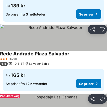
139 kr
Fra
Se priser fra
3 nettsteder
Se priser
Del
Leg
Rede Andrade Plaza Salvador
Se priser
Hotell
3 Stjerner
6,5
10 813
Salvador Bahia
165 kr
Fra
Se priser fra
12 nettsteder
Se priser
Populært valg
Del
Leg