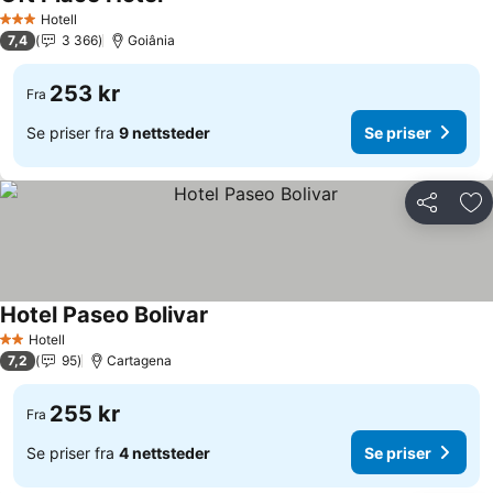
Se priser
Hotell
3 Stjerner
7,4
3 366
Goiânia
253 kr
Fra
Se priser fra
9 nettsteder
Se priser
Del
Leg
Hotel Paseo Bolivar
Se priser
Hotell
2 Stjerner
7,2
95
Cartagena
255 kr
Fra
Se priser fra
4 nettsteder
Se priser