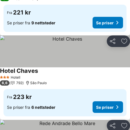
221 kr
Fra
Se priser fra
9 nettsteder
Se priser
Del
Leg
Hotel Chaves
Se priser
Hotell
3 Stjerner
6,6
792
São Paulo
223 kr
Fra
Se priser fra
6 nettsteder
Se priser
Del
Leg