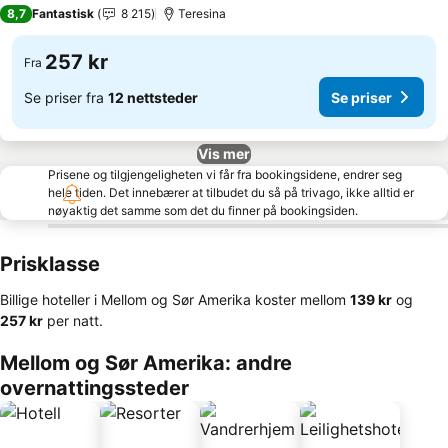
3 Stjerner
8,7
Fantastisk
8 215
Teresina
257 kr
Fra
Se priser fra
12 nettsteder
Se priser
Vis mer
Prisene og tilgjengeligheten vi får fra bookingsidene, endrer seg
hele tiden. Det innebærer at tilbudet du så på trivago, ikke alltid er
nøyaktig det samme som det du finner på bookingsiden.
Prisklasse
Billige hoteller i Mellom og Sør Amerika koster mellom
‎139 kr
og
‎257 kr
per natt.
Mellom og Sør Amerika: andre
overnattingssteder