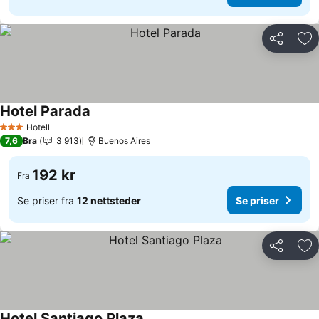
Del
Leg
Hotel Parada
Se priser
Hotell
3 Stjerner
7,6
Bra
3 913
Buenos Aires
192 kr
Fra
Se priser fra
12 nettsteder
Se priser
Del
Leg
Hotel Santiago Plaza