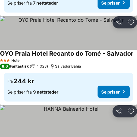
Se priser fra
7 nettsteder
Se priser
Del
Leg
OYO Praia Hotel Recanto do Tomé - Salvador
S
Hotell
3 Stjerner
8,6
Fantastisk
1 023
Salvador Bahia
244 kr
Fra
Se priser fra
9 nettsteder
Se priser
Del
Leg