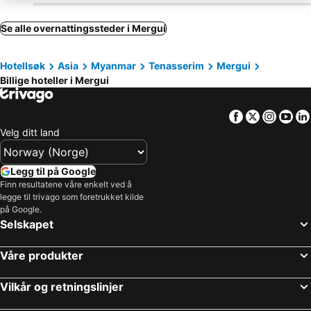
Se alle overnattingssteder i Mergui
Hotellsøk
Asia
Myanmar
Tenasserim
Mergui
Billige hoteller i Mergui
Facebook
Twitter
Insta
Yo
Velg ditt land
Legg til på Google
Finn resultatene våre enkelt ved å
legge til trivago som foretrukket kilde
på Google.
Selskapet
Våre produkter
Vilkår og retningslinjer