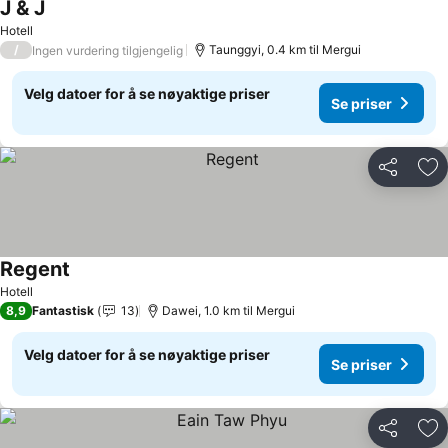
J & J
Se priser
Hotell
/
Taunggyi, 0.4 km til Mergui
Ingen vurdering tilgjengelig
Velg datoer for å se nøyaktige priser
Se priser
Del
Leg
Regent
Se priser
Hotell
8,9
Fantastisk
13
Dawei, 1.0 km til Mergui
Velg datoer for å se nøyaktige priser
Se priser
Del
Leg