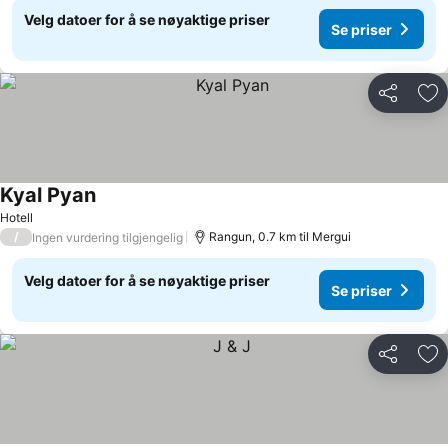
Velg datoer for å se nøyaktige priser
Se priser
Del
Leg
Kyal Pyan
Se priser
Hotell
/
Rangun, 0.7 km til Mergui
Ingen vurdering tilgjengelig
Velg datoer for å se nøyaktige priser
Se priser
Del
Leg