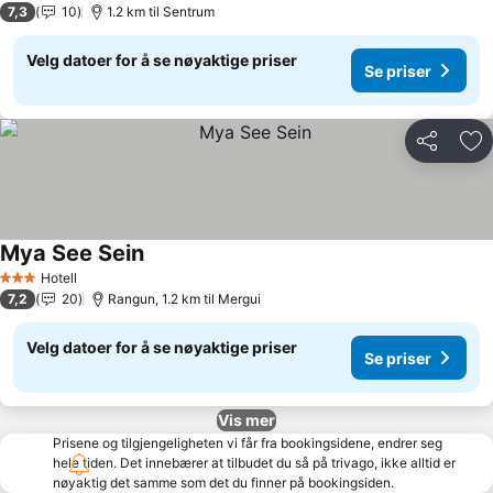
7,3
10
1.2 km til Sentrum
Velg datoer for å se nøyaktige priser
Se priser
Del
Leg
Mya See Sein
Se priser
Hotell
3 Stjerner
7,2
20
Rangun, 1.2 km til Mergui
Velg datoer for å se nøyaktige priser
Se priser
Vis mer
Prisene og tilgjengeligheten vi får fra bookingsidene, endrer seg
hele tiden. Det innebærer at tilbudet du så på trivago, ikke alltid er
nøyaktig det samme som det du finner på bookingsiden.