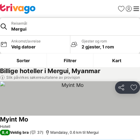
Favoritter
Logg i
Me
Reisemål
Mergui
Ankomst/avreise
Gjester og rom
Velg datoer
2 gjester, 1 rom
Sorter
Filtrer
Kart
Billige hoteller i Mergui, Myanmar
Slik påvirkes søkeresultatene av provisjon
Del
Leg
Myint Mo
Se priser
Hotell
8,4
Veldig bra
37
Mandalay, 0.6 km til Mergui