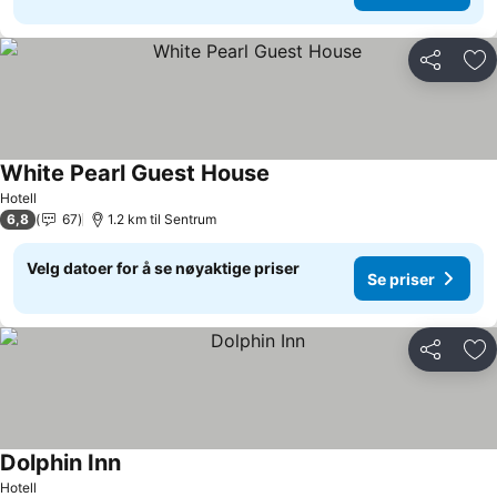
Del
Leg
White Pearl Guest House
Se priser
Hotell
6,8
67
1.2 km til Sentrum
Velg datoer for å se nøyaktige priser
Se priser
Del
Leg
Dolphin Inn
Se priser
Hotell