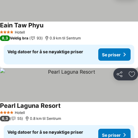
Eain Taw Phyu
Se priser
Hotell
4 Stjerner
8,3
Veldig bra
93
0.9 km til Sentrum
Velg datoer for å se nøyaktige priser
Se priser
Del
Leg
Pearl Laguna Resort
Se priser
Hotell
4 Stjerner
6,3
55
0.8 km til Sentrum
Velg datoer for å se nøyaktige priser
Se priser