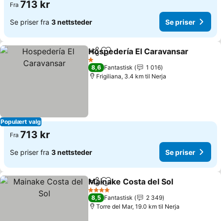
713 kr
Fra
Se priser fra
3 nettsteder
Se priser
Hospedería El Caravansar
Del
Legg til i favoritter
1 Stjerner
8,6
Fantastisk
1 016
Frigiliana, 3.4 km til Nerja
Populært valg
713 kr
Fra
Se priser fra
3 nettsteder
Se priser
Mainake Costa del Sol
Del
Legg til i favoritter
4 Stjerner
8,5
Fantastisk
2 349
Torre del Mar, 19.0 km til Nerja