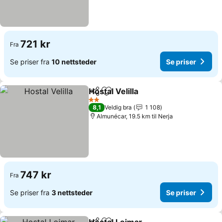
721 kr
Fra
Se priser fra
10 nettsteder
Se priser
Hostal Velilla
Del
Legg til i favoritter
2 Stjerner
8,1
Veldig bra
1 108
Almunécar, 19.5 km til Nerja
747 kr
Fra
Se priser fra
3 nettsteder
Se priser