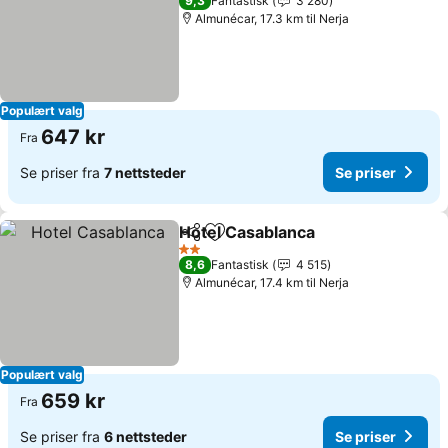
9,3
Fantastisk
3 280
Almunécar, 17.3 km til Nerja
Populært valg
647 kr
Fra
Se priser fra
7 nettsteder
Se priser
Hotel Casablanca
Del
Legg til i favoritter
2 Stjerner
8,6
Fantastisk
4 515
Almunécar, 17.4 km til Nerja
Populært valg
659 kr
Fra
Se priser fra
6 nettsteder
Se priser