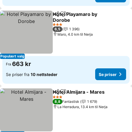
Hotel Playamaro by
Del
Legg til i favoritter
Dorobe
3 Stjerner
6,5
1 396
Maro, 4.0 km til Nerja
Populært valg
663 kr
Fra
Se priser fra
10 nettsteder
Se priser
Hotel Almijara - Mares
Del
Legg til i favoritter
3 Stjerner
8,8
Fantastisk
1 679
La Herradura, 13.4 km til Nerja