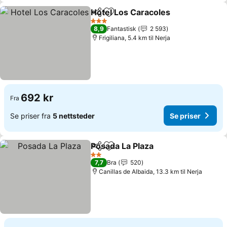
Hotel Los Caracoles
Del
Legg til i favoritter
3 Stjerner
8,9
Fantastisk
2 593
Frigiliana, 5.4 km til Nerja
692 kr
Fra
Se priser fra
5 nettsteder
Se priser
Posada La Plaza
Del
Legg til i favoritter
2 Stjerner
7,7
Bra
520
Canillas de Albaida, 13.3 km til Nerja