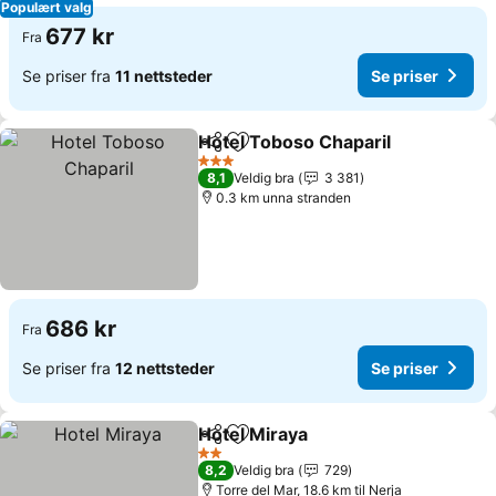
Populært valg
677 kr
Fra
Se priser fra
11 nettsteder
Se priser
Hotel Toboso Chaparil
Del
Legg til i favoritter
3 Stjerner
8,1
Veldig bra
3 381
0.3 km unna stranden
686 kr
Fra
Se priser fra
12 nettsteder
Se priser
Hotel Miraya
Del
Legg til i favoritter
2 Stjerner
8,2
Veldig bra
729
Torre del Mar, 18.6 km til Nerja