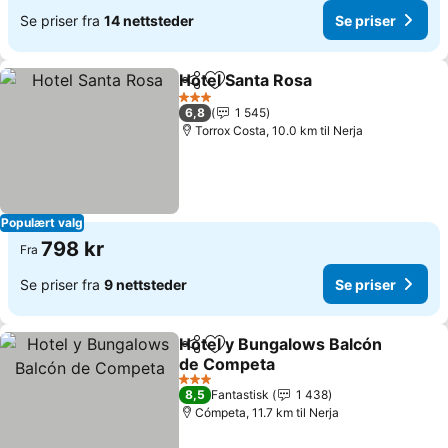
Se priser fra
14 nettsteder
Se priser
Hotel Santa Rosa
Del
Legg til i favoritter
3 Stjerner
6,8
1 545
Torrox Costa, 10.0 km til Nerja
Populært valg
798 kr
Fra
Se priser fra
9 nettsteder
Se priser
Hotel y Bungalows Balcón
Del
Legg til i favoritter
de Competa
3 Stjerner
8,5
Fantastisk
1 438
Cómpeta, 11.7 km til Nerja