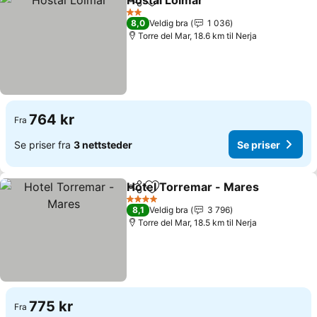
Hostal Loimar
Del
Legg til i favoritter
2 Stjerner
8,0
Veldig bra
1 036
Torre del Mar, 18.6 km til Nerja
764 kr
Fra
Se priser fra
3 nettsteder
Se priser
Hotel Torremar - Mares
Del
Legg til i favoritter
4 Stjerner
8,1
Veldig bra
3 796
Torre del Mar, 18.5 km til Nerja
775 kr
Fra