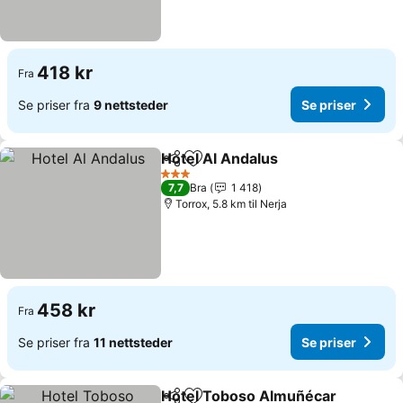
418 kr
Fra
Se priser fra
9 nettsteder
Se priser
Hotel Al Andalus
Del
Legg til i favoritter
3 Stjerner
7,7
Bra
1 418
Torrox, 5.8 km til Nerja
458 kr
Fra
Se priser fra
11 nettsteder
Se priser
Hotel Toboso Almuñécar