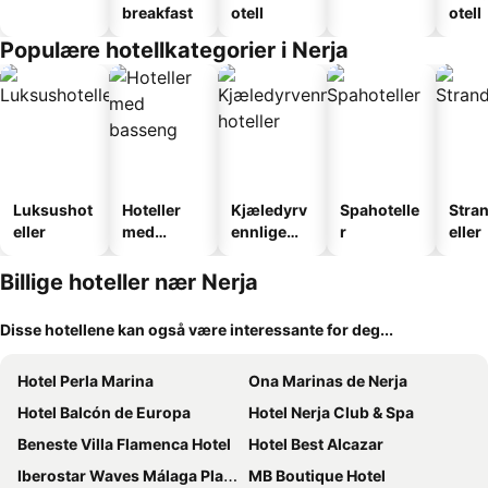
breakfast
otell
otell
Populære hotellkategorier i Nerja
Luksushot
Hoteller
Kjæledyrv
Spahotelle
Stra
eller
med
ennlige
r
eller
basseng
hoteller
Billige hoteller nær Nerja
Disse hotellene kan også være interessante for deg...
Hotel Perla Marina
Ona Marinas de Nerja
Hotel Balcón de Europa
Hotel Nerja Club & Spa
Beneste Villa Flamenca Hotel
Hotel Best Alcazar
Iberostar Waves Málaga Playa
MB Boutique Hotel