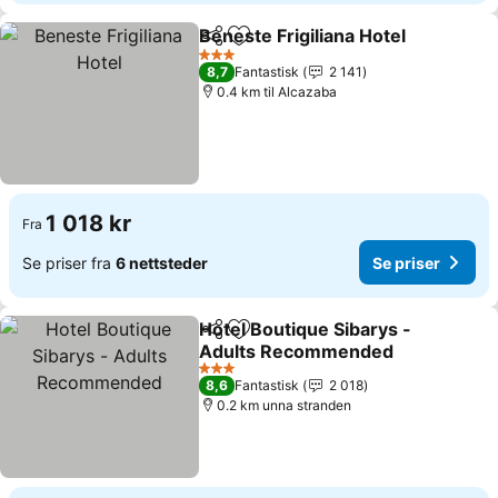
Beneste Frigiliana Hotel
Del
Legg til i favoritter
3 Stjerner
8,7
Fantastisk
2 141
0.4 km til Alcazaba
1 018 kr
Fra
Se priser fra
6 nettsteder
Se priser
Hotel Boutique Sibarys -
Del
Legg til i favoritter
Adults Recommended
3 Stjerner
8,6
Fantastisk
2 018
0.2 km unna stranden