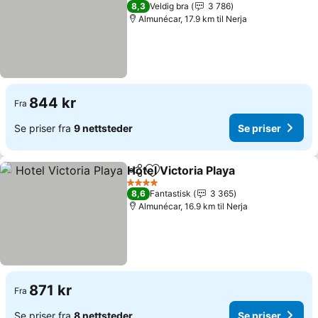
4 Stjerner
8,3
Veldig bra
3 786
Almunécar, 17.9 km til Nerja
844 kr
Fra
Se priser fra
9 nettsteder
Se priser
Hotel Victoria Playa
Del
Legg til i favoritter
4 Stjerner
8,6
Fantastisk
3 365
Almunécar, 16.9 km til Nerja
871 kr
Fra
Se priser fra
8 nettsteder
Se priser