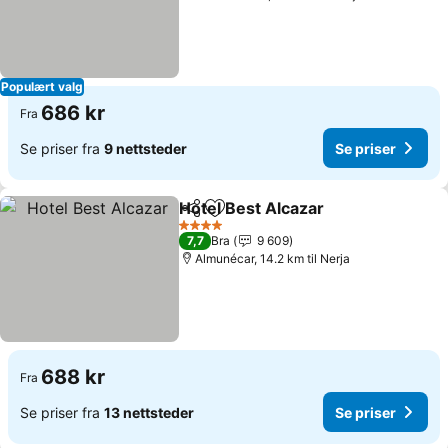
Populært valg
686 kr
Fra
Se priser fra
9 nettsteder
Se priser
Hotel Best Alcazar
Del
Legg til i favoritter
4 Stjerner
7,7
Bra
9 609
Almunécar, 14.2 km til Nerja
688 kr
Fra
Se priser fra
13 nettsteder
Se priser