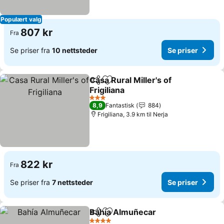
Populært valg
807 kr
Fra
Se priser fra
10 nettsteder
Se priser
Casa Rural Miller's of
Del
Legg til i favoritter
Frigiliana
3 Stjerner
8,9
Fantastisk
884
Frigiliana, 3.9 km til Nerja
822 kr
Fra
Se priser fra
7 nettsteder
Se priser
Bahía Almuñecar
Del
Legg til i favoritter