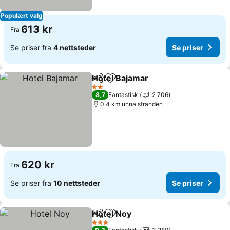
Populært valg
613 kr
Fra
Se priser fra
4 nettsteder
Se priser
Hotel Bajamar
Del
Legg til i favoritter
2 Stjerner
8,7
Fantastisk
2 706
0.4 km unna stranden
620 kr
Fra
Se priser fra
10 nettsteder
Se priser
Hotel Noy
Del
Legg til i favoritter
3 Stjerner