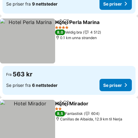
Se priser fra
9 nettsteder
Se priser
Hotel Perla Marina
Del
Legg til i favoritter
4 Stjerner
8,0
Veldig bra
4 512
0.1 km unna stranden
563 kr
Fra
Se priser fra
6 nettsteder
Se priser
Hotel Mirador
Del
Legg til i favoritter
2 Stjerner
8,5
Fantastisk
604
Canillas de Albaida, 12.9 km til Nerja