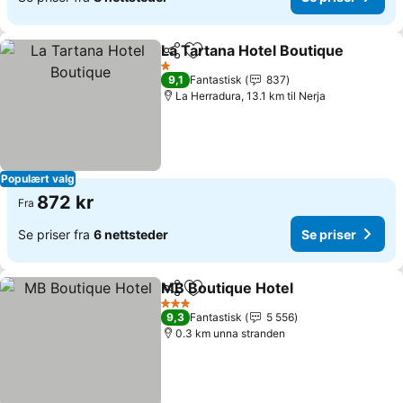
La Tartana Hotel Boutique
Del
Legg til i favoritter
1 Stjerner
9,1
Fantastisk
837
La Herradura, 13.1 km til Nerja
Populært valg
872 kr
Fra
Se priser fra
6 nettsteder
Se priser
MB Boutique Hotel
Del
Legg til i favoritter
3 Stjerner
9,3
Fantastisk
5 556
0.3 km unna stranden