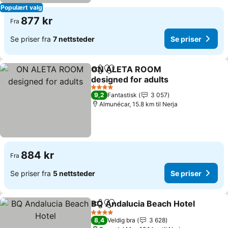
Populært valg
877 kr
Fra
Se priser fra
7 nettsteder
Se priser
ON ALETA ROOM
Del
Legg til i favoritter
designed for adults
4 Stjerner
9,2
Fantastisk
3 057
Almunécar, 15.8 km til Nerja
884 kr
Fra
Se priser fra
5 nettsteder
Se priser
BQ Andalucia Beach Hotel
Del
Legg til i favoritter
4 Stjerner
8,4
Veldig bra
3 628