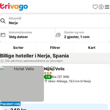
Favoritter
Logg i
Me
Reisemål
Nerja
Ankomst/avreise
Gjester og rom
Velg datoer
2 gjester, 1 rom
Sorter
Filtrer
Kart
Billige hoteller i Nerja, Spania
Slik påvirkes søkeresultatene av provisjon
Hotel Velis
Del
Legg til i favoritter
3 Stjerner
7,8
Bra
999
Vélez-Málaga, 19.0 km til Nerja
Populært valg