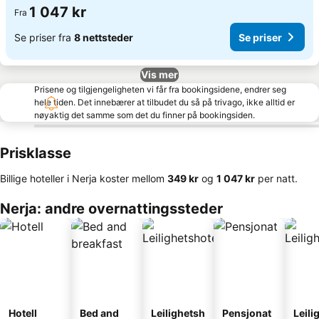
1 047 kr
Fra
Se priser fra
8 nettsteder
Se priser
Vis mer
Prisene og tilgjengeligheten vi får fra bookingsidene, endrer seg
hele tiden. Det innebærer at tilbudet du så på trivago, ikke alltid er
nøyaktig det samme som det du finner på bookingsiden.
Prisklasse
Billige hoteller i Nerja koster mellom
‎349 kr
og
‎1 047 kr
per natt.
Nerja: andre overnattingssteder
Hotell
Bed and
Leilighetsh
Pensjonat
Leili