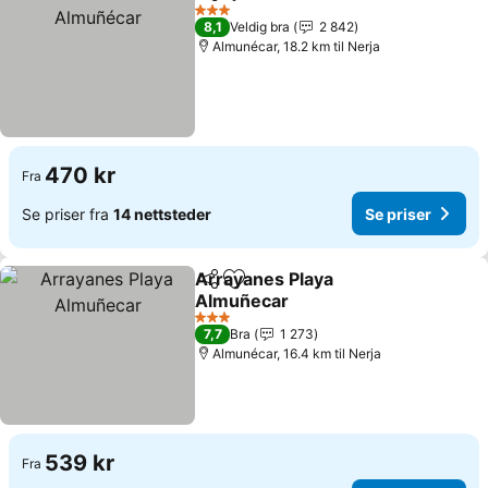
Del
Legg til i favoritter
3 Stjerner
8,1
Veldig bra
2 842
Almunécar, 18.2 km til Nerja
470 kr
Fra
Se priser fra
14 nettsteder
Se priser
Arrayanes Playa
Del
Legg til i favoritter
Almuñecar
3 Stjerner
7,7
Bra
1 273
Almunécar, 16.4 km til Nerja
539 kr
Fra