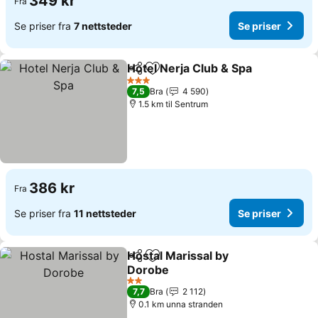
349 kr
Fra
Se priser fra
7 nettsteder
Se priser
Hotel Nerja Club & Spa
Del
Legg til i favoritter
3 Stjerner
7,5
Bra
4 590
1.5 km til Sentrum
386 kr
Fra
Se priser fra
11 nettsteder
Se priser
Hostal Marissal by
Del
Legg til i favoritter
Dorobe
2 Stjerner
7,7
Bra
2 112
0.1 km unna stranden