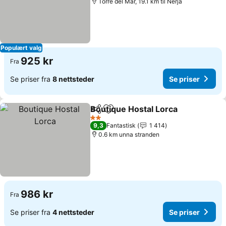
Torre del Mar, 19.1 km til Nerja
Populært valg
925 kr
Fra
Se priser fra
8 nettsteder
Se priser
Boutique Hostal Lorca
Del
Legg til i favoritter
2 Stjerner
9,3
Fantastisk
1 414
0.6 km unna stranden
986 kr
Fra
Se priser fra
4 nettsteder
Se priser