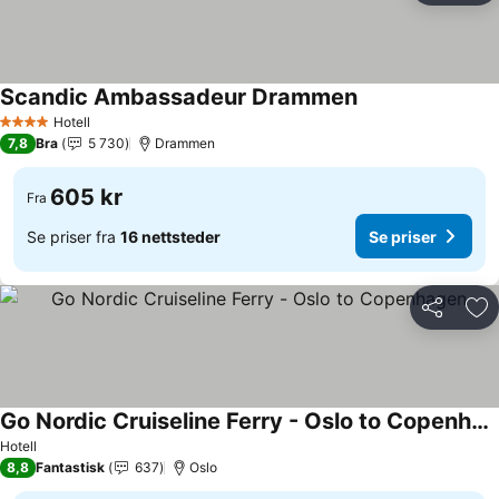
Scandic Ambassadeur Drammen
Se priser
Hotell
4 Stjerner
7,8
Bra
5 730
Drammen
605 kr
Fra
Se priser fra
16 nettsteder
Se priser
Del
Leg
Go Nordic Cruiseline Ferry - Oslo to Copenhagen
Se priser
Hotell
8,8
Fantastisk
637
Oslo