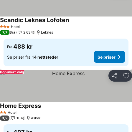
Scandic Leknes Lofoten
Se priser
Hotell
3 Stjerner
7,7
Bra
2 634
Leknes
488 kr
Fra
Se priser fra
14 nettsteder
Se priser
Populært valg
Del
Leg
Home Express
Se priser
Hotell
2 Stjerner
3,2
104
Asker