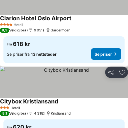
Clarion Hotel Oslo Airport
Se priser
Hotell
4 Stjerner
8,3
Veldig bra
9 051
Gardermoen
618 kr
Fra
Se priser fra
13 nettsteder
Se priser
Del
Leg
Citybox Kristiansand
Se priser
Hotell
3 Stjerner
8,1
Veldig bra
4 318
Kristiansand
620 kr
Fra