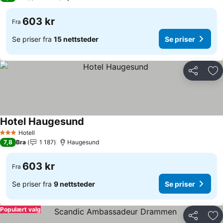
603 kr
Fra
Se priser fra
15 nettsteder
Se priser
Del
Leg
Hotel Haugesund
Se priser
Hotell
3 Stjerner
7,8
Bra
1 187
Haugesund
603 kr
Fra
Se priser fra
9 nettsteder
Se priser
Populært valg
Del
Leg