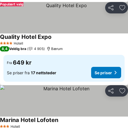
Populært valg
Del
Leg
Quality Hotel Expo
Se priser
Hotell
4 Stjerner
8,4
Veldig bra
4 905
Bærum
649 kr
Fra
Se priser fra
17 nettsteder
Se priser
Del
Leg
Marina Hotel Lofoten
Se priser
Hotell