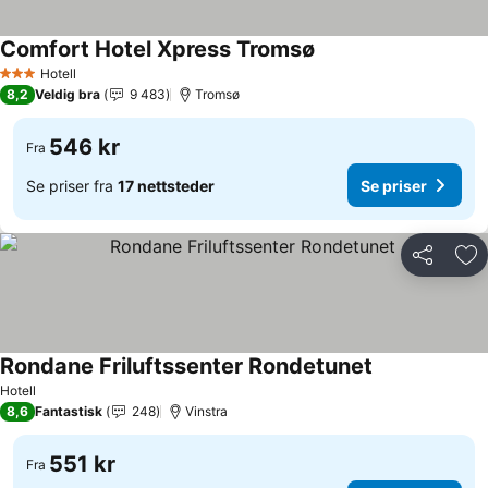
Comfort Hotel Xpress Tromsø
Se priser
Hotell
3 Stjerner
8,2
Veldig bra
9 483
Tromsø
546 kr
Fra
Se priser fra
17 nettsteder
Se priser
Del
Leg
Rondane Friluftssenter Rondetunet
Se priser
Hotell
8,6
Fantastisk
248
Vinstra
551 kr
Fra