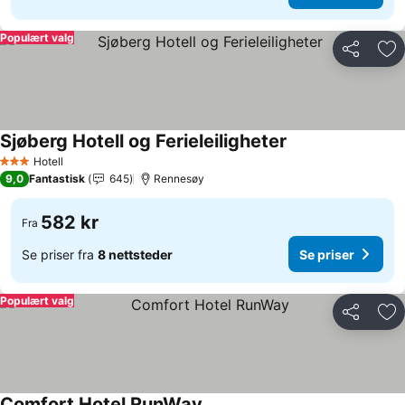
Populært valg
Del
Leg
Sjøberg Hotell og Ferieleiligheter
Se priser
Hotell
3 Stjerner
9,0
Fantastisk
645
Rennesøy
582 kr
Fra
Se priser fra
8 nettsteder
Se priser
Populært valg
Del
Leg
Comfort Hotel RunWay