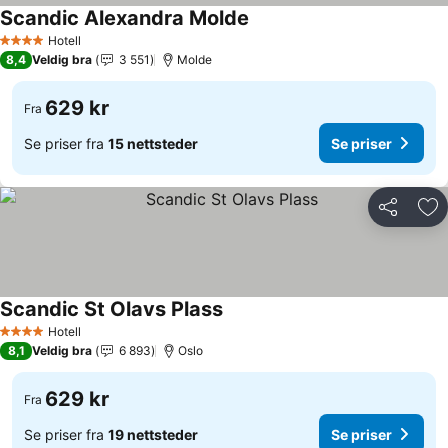
Scandic Alexandra Molde
Se priser
Hotell
4 Stjerner
8,4
Veldig bra
3 551
Molde
629 kr
Fra
Se priser fra
15 nettsteder
Se priser
Del
Leg
Scandic St Olavs Plass
Se priser
Hotell
4 Stjerner
8,1
Veldig bra
6 893
Oslo
629 kr
Fra
Se priser fra
19 nettsteder
Se priser