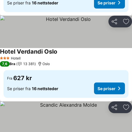
Se priser fra
16 nettsteder
Se priser
Del
Leg
Hotel Verdandi Oslo
Se priser
Hotell
3 Stjerner
7,6
Bra
13 381
Oslo
627 kr
Fra
Se priser fra
16 nettsteder
Se priser
Del
Leg