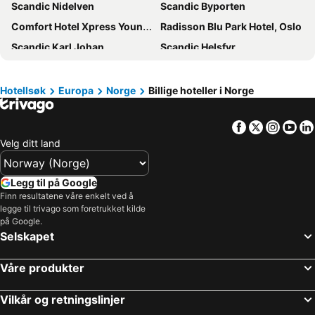
Scandic Nidelven
Scandic Byporten
Comfort Hotel Xpress Youngstorget
Radisson Blu Park Hotel, Oslo
Scandic Karl Johan
Scandic Helsfyr
Hotel Verdandi Oslo
Britannia Hotel
Radisson Blu Airport Hotel, Oslo Gardermoen
Scandic Neptun
Hotellsøk
Europa
Norge
Billige hoteller i Norge
Scandic Byparken
Scandic Park Sandefjord
Facebook
Twitter
Insta
Yo
Clarion Hotel The Hub
Fleischer's Hotel
Velg ditt land
Scandic Kristiansand Bystranda
Scandic Fornebu
Scandic Ørnen
Scandic Holmenkollen Park
Legg til på Google
Scandic Solsiden
Hotel Norge by Scandic
Finn resultatene våre enkelt ved å
legge til trivago som foretrukket kilde
Radisson Blu Royal Garden Hotel, Trondheim
Scandic Lillehammer Hotel
på Google.
Røros Hotell - Bad & Velvære
Scandic Hamar
Selskapet
Scandic Victoria Lillehammer
Radisson Blu Scandinavia Hotel, Oslo
Våre produkter
Citybox Oslo
Radisson Blu Atlantic Hotel, Stavanger
Storefjell Resort Hotel
Scandic Vulkan
Vilkår og retningslinjer
Comfort Hotel Trondheim
P-Hotels Brattøra