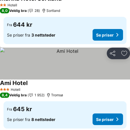
Se priser
Hotell
2 Stjerner
8,0
Veldig bra
28
Sortland
644 kr
Fra
Se priser fra
3 nettsteder
Se priser
Del
Leg
Ami Hotel
Se priser
Hotell
3 Stjerner
8,4
Veldig bra
1 952
Tromsø
645 kr
Fra
Se priser fra
8 nettsteder
Se priser