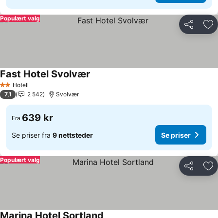
Populært valg
Del
Leg
Fast Hotel Svolvær
Se priser
Hotell
2 Stjerner
7,1
2 542
Svolvær
639 kr
Fra
Se priser fra
9 nettsteder
Se priser
Populært valg
Del
Leg
Marina Hotel Sortland