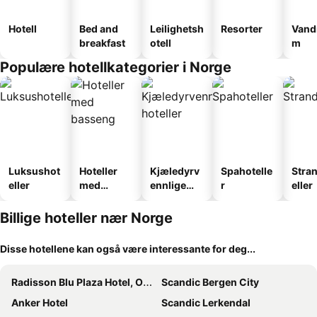
Hotell
Bed and
Leilighetsh
Resorter
Vand
breakfast
otell
m
Populære hotellkategorier i Norge
Luksushot
Hoteller
Kjæledyrv
Spahotelle
Stra
eller
med
ennlige
r
eller
basseng
hoteller
Billige hoteller nær Norge
Disse hotellene kan også være interessante for deg...
Radisson Blu Plaza Hotel, Oslo
Scandic Bergen City
Anker Hotel
Scandic Lerkendal