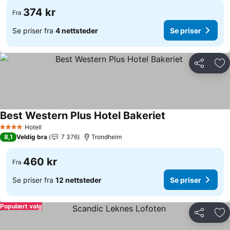
374 kr
Fra
Se priser fra
4 nettsteder
Se priser
Del
Leg
Best Western Plus Hotel Bakeriet
Se priser
Hotell
4 Stjerner
8,1
Veldig bra
7 376
Trondheim
460 kr
Fra
Se priser fra
12 nettsteder
Se priser
Populært valg
Del
Leg