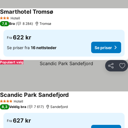
Smarthotel Tromsø
Se priser
Hotell
3 Stjerner
7,8
Bra
8 284
Tromsø
622 kr
Fra
Se priser fra
16 nettsteder
Se priser
Populært valg
Del
Leg
Scandic Park Sandefjord
Se priser
Hotell
4 Stjerner
8,3
Veldig bra
7 617
Sandefjord
627 kr
Fra