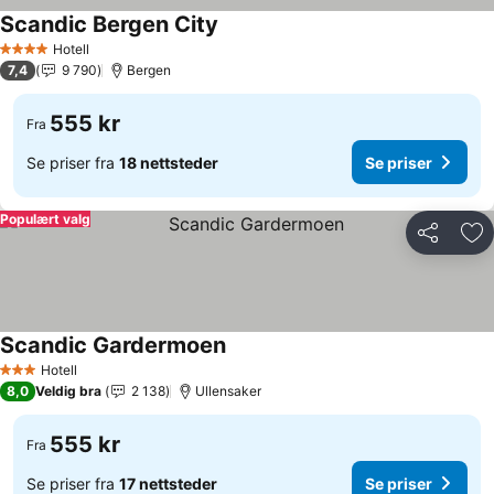
Scandic Bergen City
Se priser
Hotell
4 Stjerner
7,4
9 790
Bergen
555 kr
Fra
Se priser fra
18 nettsteder
Se priser
Populært valg
Del
Leg
Scandic Gardermoen
Se priser
Hotell
3 Stjerner
8,0
Veldig bra
2 138
Ullensaker
555 kr
Fra
Se priser fra
17 nettsteder
Se priser