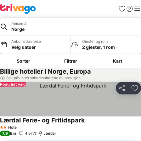
Favoritter
Logg i
Me
Reisemål
Norge
Ankomst/avreise
Gjester og rom
Velg datoer
2 gjester, 1 rom
Sorter
Filtrer
Kart
Billige hoteller i Norge, Europa
Slik påvirkes søkeresultatene av provisjon
Populært valg
Del
Leg
Lærdal Ferie- og Fritidspark
Se priser
Hotell
2 Stjerner
7,9
Bra
4 677
Lærdal