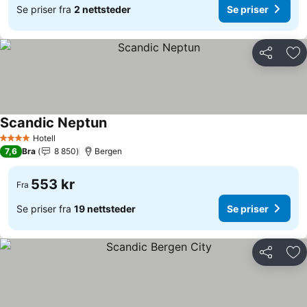
Se priser fra
2 nettsteder
Se priser
Del
Leg
Scandic Neptun
Se priser
Hotell
4 Stjerner
7,6
Bra
8 850
Bergen
553 kr
Fra
Se priser fra
19 nettsteder
Se priser
Del
Leg