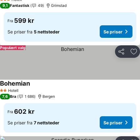
3 Stjerner
9,1
Fantastisk
49
Grimstad
599 kr
Fra
Se priser fra
5 nettsteder
Se priser
Populært valg
Del
Leg
Bohemian
Se priser
Hotell
2 Stjerner
7,6
Bra
1 686
Bergen
602 kr
Fra
Se priser fra
7 nettsteder
Se priser