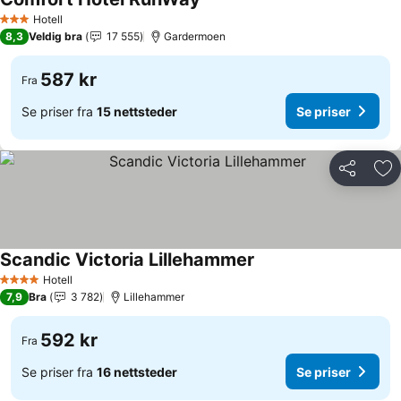
Se priser
Hotell
3 Stjerner
8,3
Veldig bra
17 555
Gardermoen
587 kr
Fra
Se priser fra
15 nettsteder
Se priser
Del
Leg
Scandic Victoria Lillehammer
Se priser
Hotell
4 Stjerner
7,9
Bra
3 782
Lillehammer
592 kr
Fra
Se priser fra
16 nettsteder
Se priser