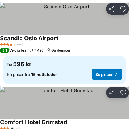
Del
Leg
Scandic Oslo Airport
Se priser
Hotell
4 Stjerner
8,1
Veldig bra
7 496
Gardermoen
596 kr
Fra
Se priser fra
15 nettsteder
Se priser
Del
Leg
Comfort Hotel Grimstad
Se priser
Hotell