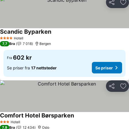
Del
Leg
Scandic Byparken
Se priser
Hotell
4 Stjerner
7,7
Bra
7 018
Bergen
602 kr
Fra
Se priser fra
17 nettsteder
Se priser
Del
Leg
Comfort Hotel Børsparken
Se priser
Hotell
3 Stjerner
7,9
Bra
12 434
Oslo