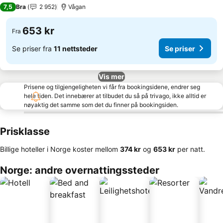
3 Stjerner
7,5
Bra
2 952
Vågan
653 kr
Fra
Se priser fra
11 nettsteder
Se priser
Vis mer
Prisene og tilgjengeligheten vi får fra bookingsidene, endrer seg
hele tiden. Det innebærer at tilbudet du så på trivago, ikke alltid er
nøyaktig det samme som det du finner på bookingsiden.
Prisklasse
Billige hoteller i Norge koster mellom
‎374 kr
og
‎653 kr
per natt.
Norge: andre overnattingssteder