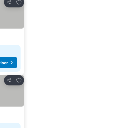
Legg til i favoritter
Del
riser
Legg til i favoritter
Del