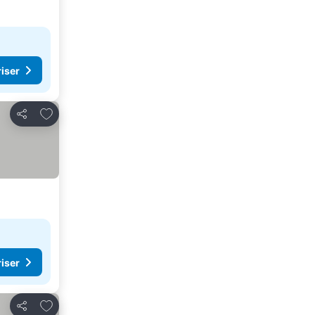
riser
Legg til i favoritter
Del
riser
Legg til i favoritter
Del