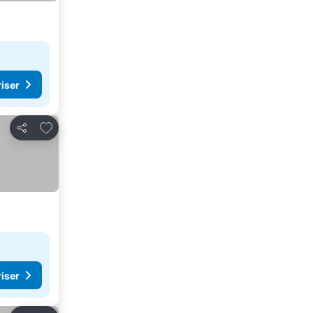
riser
Legg til i favoritter
Del
riser