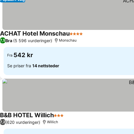
ACHAT Hotel Monschau
4 Stjerner
Se priser
Bra
(5 596 vurderinger)
7,5
Monschau
542 kr
Fra
Se priser fra
14 nettsteder
B&B HOTEL Willich
3 Stjerner
Se priser
(620 vurderinger)
7,2
Willich