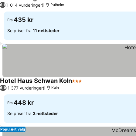
3 Stjerner
Se priser
(1 014 vurderinger)
6,1
Pulheim
435 kr
Fra
Se priser fra
11 nettsteder
Hotel Haus Schwan Koln
3 Stjerner
Se priser
(1 377 vurderinger)
6,9
Køln
448 kr
Fra
Se priser fra
3 nettsteder
Populært valg