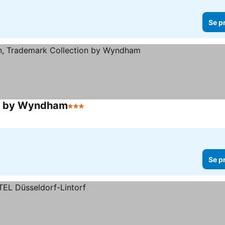
Se p
on by Wyndham
3 Stjerner
Se priser
Se p