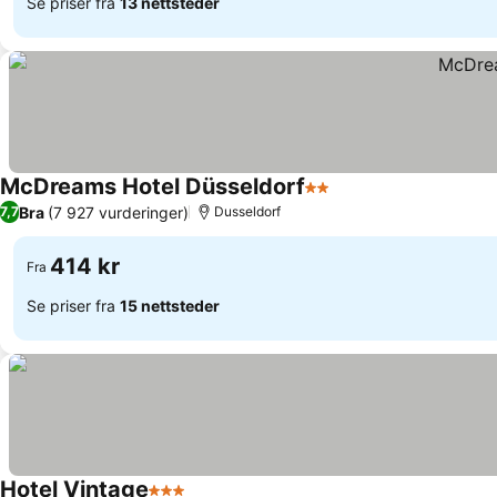
Se priser fra
13 nettsteder
McDreams Hotel Düsseldorf
2 Stjerner
Se priser
Bra
(7 927 vurderinger)
7,7
Dusseldorf
414 kr
Fra
Se priser fra
15 nettsteder
Hotel Vintage