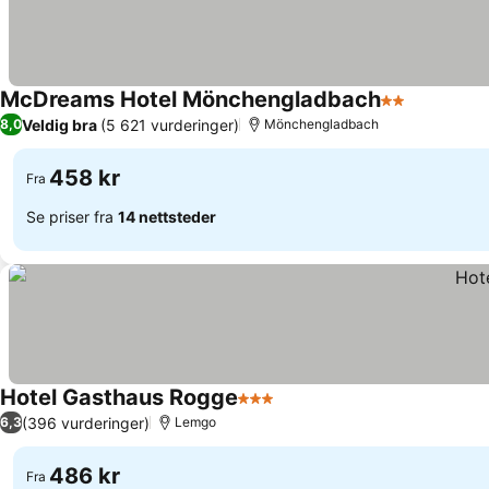
McDreams Hotel Mönchengladbach
2 Stjerner
Se priser
Veldig bra
(5 621 vurderinger)
8,0
Mönchengladbach
458 kr
Fra
Se priser fra
14 nettsteder
Hotel Gasthaus Rogge
3 Stjerner
Se priser
(396 vurderinger)
6,3
Lemgo
486 kr
Fra