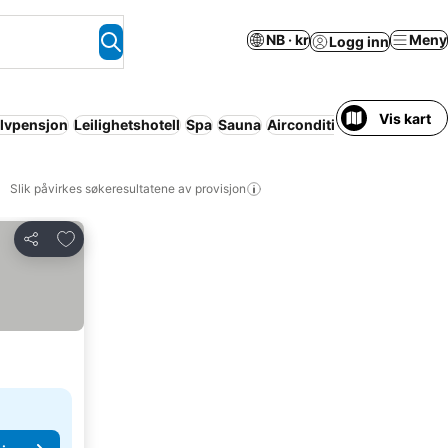
NB · kr
Meny
Logg inn
Vis kart
lvpensjon
Leilighetshotell
Spa
Sauna
Aircondition
Innendørsb
Slik påvirkes søkeresultatene av provisjon
Legg til i favoritter
Del