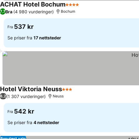
ACHAT Hotel Bochum
4 Stjerner
Se priser
Bra
(4 980 vurderinger)
7,7
Bochum
537 kr
Fra
Se priser fra
17 nettsteder
Hotel Viktoria Neuss
3 Stjerner
Se priser
(1 307 vurderinger)
6,2
Neuss
542 kr
Fra
Se priser fra
4 nettsteder
Populært valg