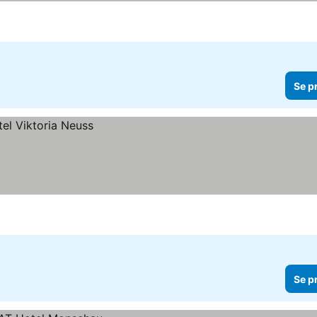
Se p
Se p