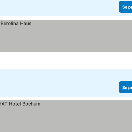
Se p
Se p