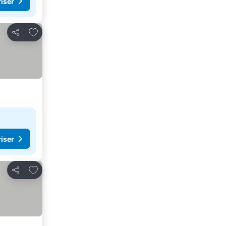
riser
Legg til i favoritter
Del
riser
Legg til i favoritter
Del