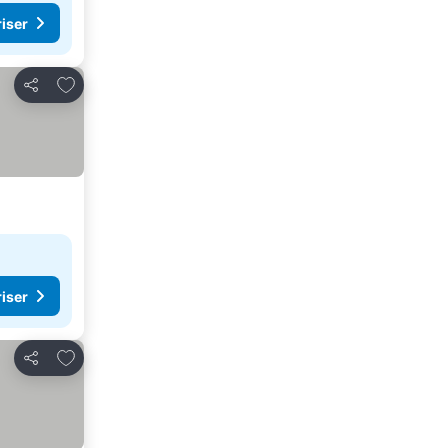
riser
Legg til i favoritter
Del
riser
Legg til i favoritter
Del