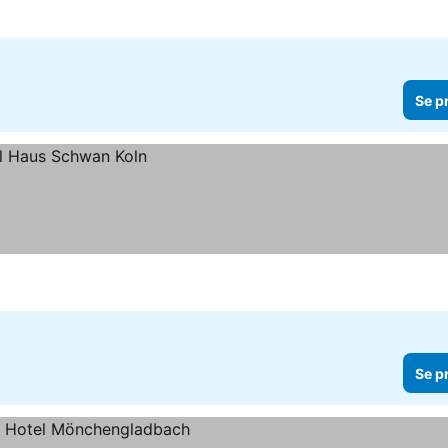
Se p
Se p