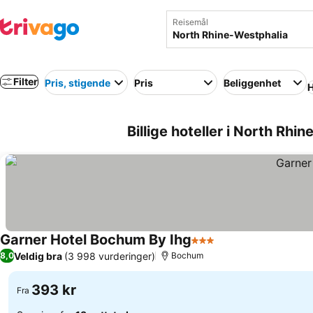
Reisemål
Filter
Pris, stigende
Pris
Beliggenhet
H
Billige hoteller i North Rh
Garner Hotel Bochum By Ihg
3 Stjerner
Se priser
Veldig bra
(3 998 vurderinger)
8,0
Bochum
393 kr
Fra