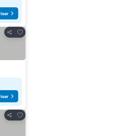
riser
Legg til i favoritter
Del
riser
Legg til i favoritter
Del