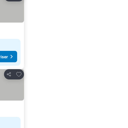
riser
Legg til i favoritter
Del