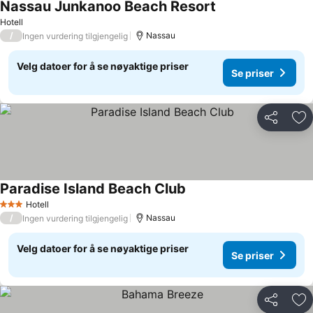
Nassau Junkanoo Beach Resort
Hotell
/
Nassau
Ingen vurdering tilgjengelig
Velg datoer for å se nøyaktige priser
Se priser
Del
Leg
Paradise Island Beach Club
Hotell
3 Stjerner
/
Nassau
Ingen vurdering tilgjengelig
Velg datoer for å se nøyaktige priser
Se priser
Del
Leg