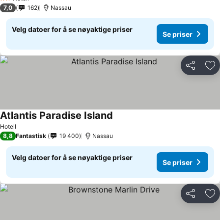
2 Stjerner
7,0
162
Nassau
Velg datoer for å se nøyaktige priser
Se priser
Del
Leg
Atlantis Paradise Island
Hotell
8,8
Fantastisk
19 400
Nassau
Velg datoer for å se nøyaktige priser
Se priser
Del
Leg