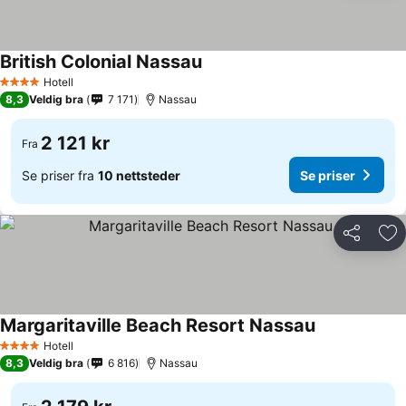
British Colonial Nassau
Hotell
4 Stjerner
8,3
Veldig bra
7 171
Nassau
2 121 kr
Fra
Se priser fra
10 nettsteder
Se priser
Del
Leg
Margaritaville Beach Resort Nassau
Hotell
4 Stjerner
8,3
Veldig bra
6 816
Nassau