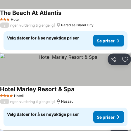
The Beach At Atlantis
Hotell
3 Stjerner
/
Paradise Island City
Ingen vurdering tilgjengelig
Velg datoer for å se nøyaktige priser
Se priser
Del
Leg
Hotel Marley Resort & Spa
Hotell
4 Stjerner
/
Nassau
Ingen vurdering tilgjengelig
Velg datoer for å se nøyaktige priser
Se priser