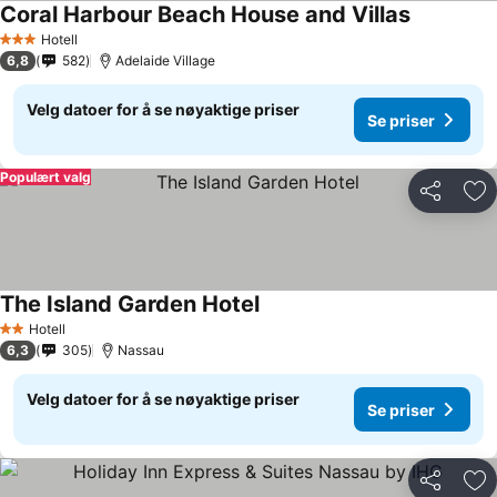
Coral Harbour Beach House and Villas
Hotell
3 Stjerner
6,8
582
Adelaide Village
Velg datoer for å se nøyaktige priser
Se priser
Populært valg
Del
Leg
The Island Garden Hotel
Hotell
2 Stjerner
6,3
305
Nassau
Velg datoer for å se nøyaktige priser
Se priser
Del
Leg