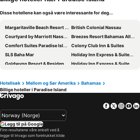
Disse hotellene kan også være interessante for deg...
Margaritaville Beach Resort Nassau
British Colonial Nassau
Courtyard by Marriott Nassau Downtown/Junkanoo Beach
Breezes Resort Bahamas All Inclusive
Comfort Suites Paradise Island
Colony Club Inn & Suites
SLS Baha Mar
Holiday Inn Express & Suites Nassau By Ihg
Goldwynn Resort & Residences
Holiday Inn Express & Suites Nassau by IHG
Ocean West Boutique Hotel
Best Western Plus Bay View Suites
Rosewood Baha Mar
Orange Hill Beach Inn
Hotellsøk
Mellom og Sør Amerika
Bahamas
Billige hoteller i Paradise Island
Taste of Paradise
The Island House
Holiday Inn Resort Nassau
Towne Hotel
Facebook
Twitter
Insta
Yo
Legg til på Google
Finn resultatene våre enkelt ved å
legge til trivago som foretrukket kilde