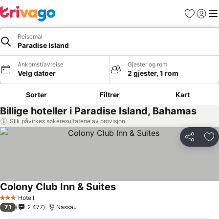
Favoritter
Logg i
Me
Reisemål
Paradise Island
Ankomst/avreise
Gjester og rom
Velg datoer
2 gjester, 1 rom
Sorter
Filtrer
Kart
Billige hoteller i Paradise Island, Bahamas
Slik påvirkes søkeresultatene av provisjon
Del
Leg
Colony Club Inn & Suites
Hotell
3 Stjerner
7,1
2 477
Nassau