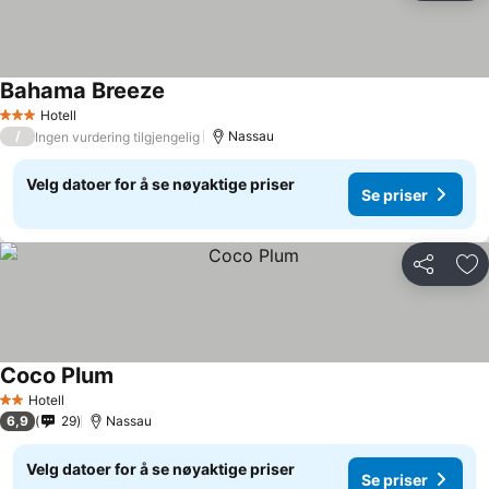
Bahama Breeze
Hotell
3 Stjerner
/
Nassau
Ingen vurdering tilgjengelig
Velg datoer for å se nøyaktige priser
Se priser
Del
Leg
Coco Plum
Hotell
2 Stjerner
6,9
29
Nassau
Velg datoer for å se nøyaktige priser
Se priser