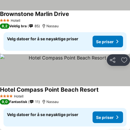
Brownstone Marlin Drive
Hotell
3 Stjerner
8,2
Veldig bra
85
Nassau
Velg datoer for å se nøyaktige priser
Se priser
Del
Leg
Hotel Compass Point Beach Resort
Hotell
4 Stjerner
9,0
Fantastisk
11
Nassau
Velg datoer for å se nøyaktige priser
Se priser