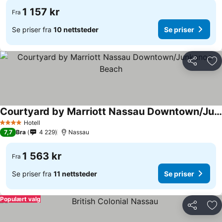
1 157 kr
Fra
Se priser fra
10 nettsteder
Se priser
Del
Leg
Courtyard by Marriott Nassau Downtown/Junkanoo Beach
Hotell
4 Stjerner
7,7
Bra
4 229
Nassau
1 563 kr
Fra
Se priser fra
11 nettsteder
Se priser
Populært valg
Del
Leg