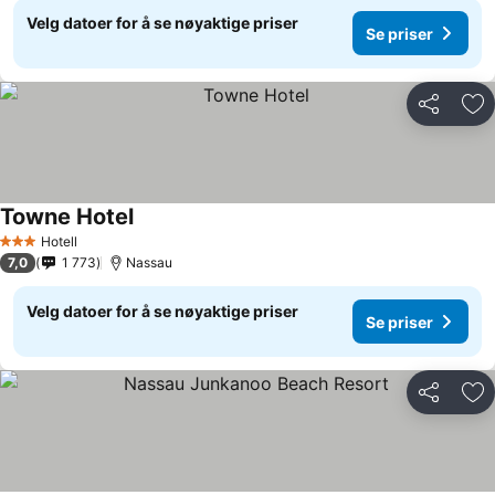
Velg datoer for å se nøyaktige priser
Se priser
Del
Leg
Towne Hotel
Hotell
3 Stjerner
7,0
1 773
Nassau
Velg datoer for å se nøyaktige priser
Se priser
Del
Leg