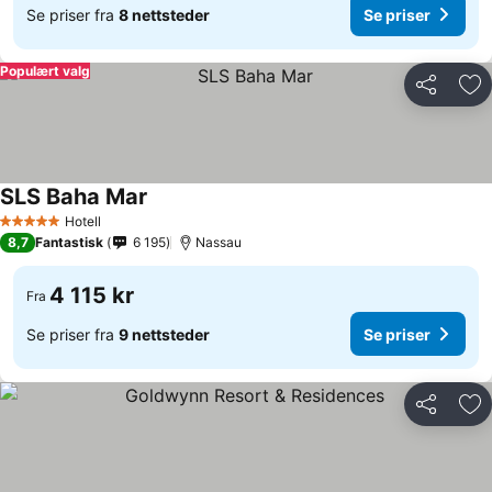
Se priser fra
8 nettsteder
Se priser
Populært valg
Del
Leg
SLS Baha Mar
Hotell
5 Stjerner
8,7
Fantastisk
6 195
Nassau
4 115 kr
Fra
Se priser fra
9 nettsteder
Se priser
Del
Leg