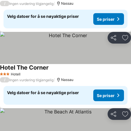
/
Nassau
Ingen vurdering tilgjengelig
Velg datoer for å se nøyaktige priser
Se priser
Del
Leg
Hotel The Corner
Hotell
3 Stjerner
/
Nassau
Ingen vurdering tilgjengelig
Velg datoer for å se nøyaktige priser
Se priser
Del
Leg