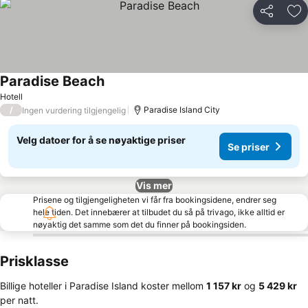
Del
Leg
Paradise Beach
Hotell
/
Paradise Island City
Ingen vurdering tilgjengelig
Velg datoer for å se nøyaktige priser
Se priser
Vis mer
Prisene og tilgjengeligheten vi får fra bookingsidene, endrer seg
hele tiden. Det innebærer at tilbudet du så på trivago, ikke alltid er
nøyaktig det samme som det du finner på bookingsiden.
Prisklasse
Billige hoteller i Paradise Island koster mellom
‎1 157 kr
og
‎5 429 kr
per natt.