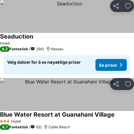
Del
Leg
Seaduction
Hotell
9,2
Fantastisk
294
Nassau
Velg datoer for å se nøyaktige priser
Se priser
Del
Leg
Blue Water Resort at Guanahani Village
Hotell
3 Stjerner
9,7
Fantastisk
62
Cable Beach