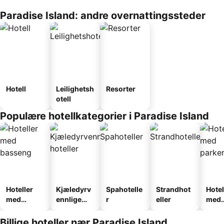
Paradise Island: andre overnattingssteder
Hotell
Leilighetsh
Resorter
otell
Populære hotellkategorier i Paradise Island
Hoteller
Kjæledyrv
Spahotelle
Strandhot
Hotel
med
ennlige
r
eller
med
basseng
hoteller
park
Billige hoteller nær Paradise Island