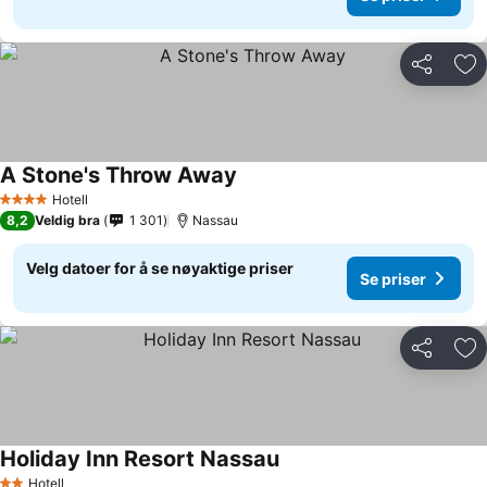
Del
Leg
A Stone's Throw Away
Hotell
4 Stjerner
8,2
Veldig bra
1 301
Nassau
Velg datoer for å se nøyaktige priser
Se priser
Del
Leg
Holiday Inn Resort Nassau
Hotell