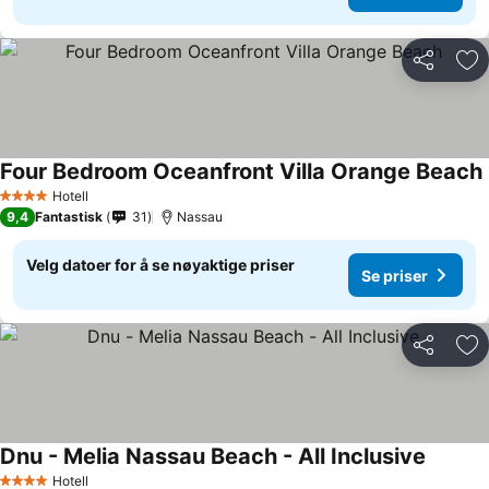
Del
Leg
Four Bedroom Oceanfront Villa Orange Beach
Hotell
4 Stjerner
9,4
Fantastisk
31
Nassau
Velg datoer for å se nøyaktige priser
Se priser
Del
Leg
Dnu - Melia Nassau Beach - All Inclusive
Hotell
4 Stjerner