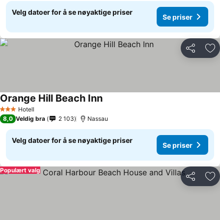
Velg datoer for å se nøyaktige priser
Se priser
Del
Leg
Orange Hill Beach Inn
Hotell
3 Stjerner
8,0
Veldig bra
2 103
Nassau
Velg datoer for å se nøyaktige priser
Se priser
Populært valg
Del
Leg