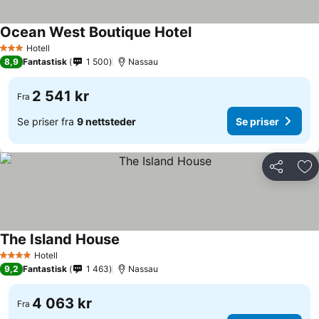
Ocean West Boutique Hotel
Hotell
3 Stjerner
8,9
Fantastisk
1 500
Nassau
2 541 kr
Fra
Se priser fra
9 nettsteder
Se priser
Del
Leg
The Island House
Hotell
4 Stjerner
9,2
Fantastisk
1 463
Nassau
4 063 kr
Fra