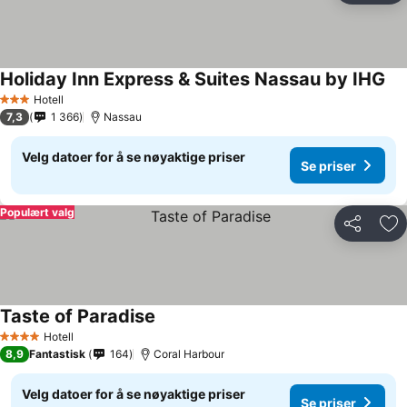
Holiday Inn Express & Suites Nassau by IHG
Hotell
3 Stjerner
7,3
1 366
Nassau
Velg datoer for å se nøyaktige priser
Se priser
Populært valg
Del
Leg
Taste of Paradise
Hotell
4 Stjerner
8,9
Fantastisk
164
Coral Harbour
Velg datoer for å se nøyaktige priser
Se priser