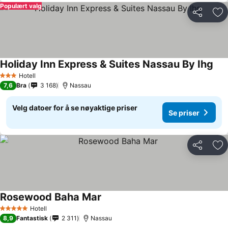
Populært valg
Del
Leg
Holiday Inn Express & Suites Nassau By Ihg
Hotell
3 Stjerner
7,6
Bra
3 168
Nassau
Velg datoer for å se nøyaktige priser
Se priser
Del
Leg
Rosewood Baha Mar
Hotell
5 Stjerner
8,9
Fantastisk
2 311
Nassau