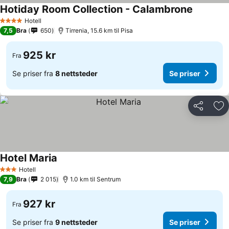
Hotiday Room Collection - Calambrone
Hotell
4 Stjerner
7,5
Bra
650
Tirrenia, 15.6 km til Pisa
925 kr
Fra
Se priser fra
8 nettsteder
Se priser
Del
Leg
Hotel Maria
Hotell
3 Stjerner
7,9
Bra
2 015
1.0 km til Sentrum
927 kr
Fra
Se priser fra
9 nettsteder
Se priser