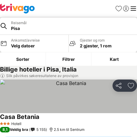
Favoritter
Logg i
Me
Reisemål
Pisa
Ankomst/avreise
Gjester og rom
Velg datoer
2 gjester, 1 rom
Sorter
Filtrer
Kart
Billige hoteller i Pisa, Italia
Slik påvirkes søkeresultatene av provisjon
Del
Leg
Casa Betania
Hotell
3 Stjerner
8,1
Veldig bra
5 155
2.5 km til Sentrum