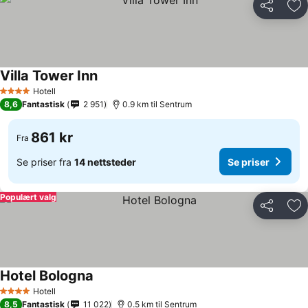
Del
Leg
Villa Tower Inn
Hotell
4 Stjerner
8,6
Fantastisk
2 951
0.9 km til Sentrum
861 kr
Fra
Se priser fra
14 nettsteder
Se priser
Populært valg
Del
Leg
Hotel Bologna
Hotell
4 Stjerner
8,5
Fantastisk
11 022
0.5 km til Sentrum