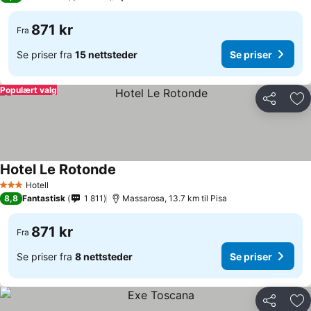
871 kr
Fra
Se priser fra
15 nettsteder
Se priser
Populært valg
Del
Leg
Hotel Le Rotonde
Hotell
3 Stjerner
8,8
Fantastisk
1 811
Massarosa, 13.7 km til Pisa
871 kr
Fra
Se priser fra
8 nettsteder
Se priser
Del
Leg