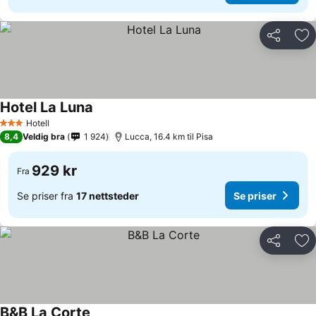
Del
Leg
Hotel La Luna
Hotell
3 Stjerner
8,4
Veldig bra
1 924
Lucca, 16.4 km til Pisa
929 kr
Fra
Se priser fra
17 nettsteder
Se priser
Del
Leg
B&B La Corte