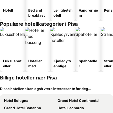
Hotell
Bed and
Leilighetsh
Vandrerhje
Pens
breakfast
otell
m
Populære hotellkategorier i Pisa
Luksushot
Hoteller
Kjæledyrv
Spahotelle
Stra
eller
med
ennlige
r
eller
basseng
hoteller
Billige hoteller nær Pisa
Disse hotellene kan også være interessante for deg...
Hotel Bologna
Grand Hotel Continental
Grand Hotel Bonanno
Hotel Leonardo