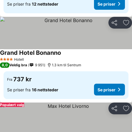
Se priser fra
12 nettsteder
Se priser
Del
Leg
Grand Hotel Bonanno
Hotell
4 Stjerner
8,0
Veldig bra
9 951
1.3 km til Sentrum
737 kr
Fra
Se priser fra
16 nettsteder
Se priser
Populært valg
Del
Leg