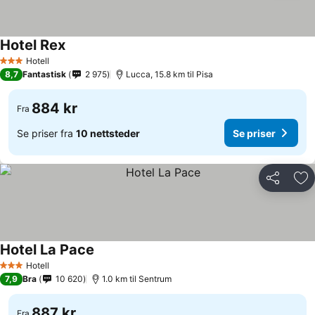
Hotel Rex
Hotell
3 Stjerner
8,7
Fantastisk
2 975
Lucca, 15.8 km til Pisa
884 kr
Fra
Se priser fra
10 nettsteder
Se priser
Del
Leg
Hotel La Pace
Hotell
3 Stjerner
7,9
Bra
10 620
1.0 km til Sentrum
887 kr
Fra