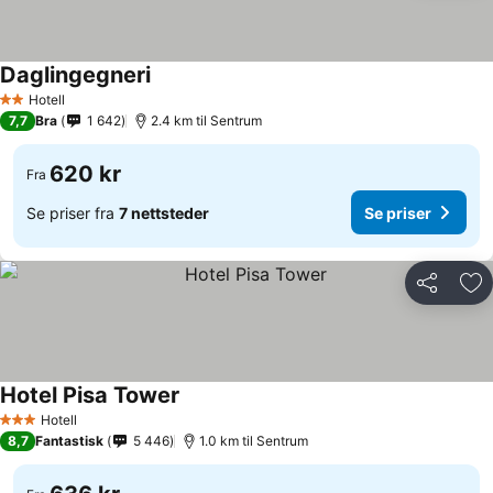
Daglingegneri
Hotell
2 Stjerner
7,7
Bra
1 642
2.4 km til Sentrum
620 kr
Fra
Se priser fra
7 nettsteder
Se priser
Del
Leg
Hotel Pisa Tower
Hotell
3 Stjerner
8,7
Fantastisk
5 446
1.0 km til Sentrum