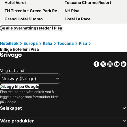
Hotel Verdi
Toscana Charme Resort
TH Tirrenia - Green Park Resort
NH Pisa
Grand Hotel Duomo
Hotel La Pace
Hotel Galilei
Hotel Villa Kinzica
Se alle overnattingssteder i Pisa
Hotel Di Stefano
Smy Pisa Plaza
Hotellsøk
Europa
Italia
Toscana
Pisa
Hotel Maria
Hotel San Marco
Billige hoteller i Pisa
Villa Tower Inn
San Ranieri Hotel
Hotel Ilaria
B&B HOTEL Pisa Airport
Facebook
Twitter
Insta
Yo
Hotel Terminus & Plaza
Best Western Grand Hotel Guinigi
Velg ditt land
Hotel Villa La Principessa
Hotel Rex
Hotel La Luna
Max Hotel Livorno
Legg til på Google
Finn resultatene våre enkelt ved å
Hotel Pisa Tower
San Luca Palace Hotel
legge til trivago som foretrukket kilde
Hotel Amalfitana
Albergo Celide
på Google.
Selskapet
Bagni Di Pisa - The Leading Hotels of the World
Toscana Charme Resort
Casa Betania
Airone Pisa Park Hotel
Våre produkter
Hotel Astor
Hotel Touring