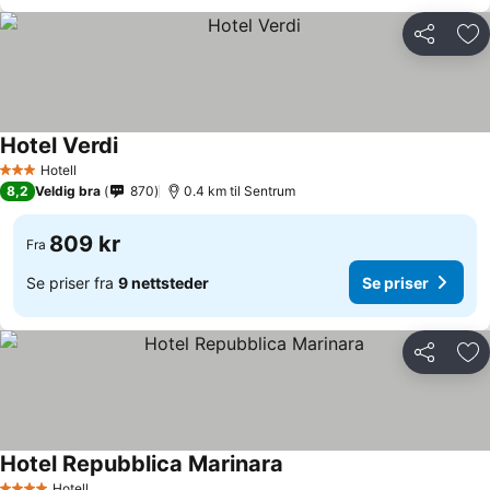
Del
Leg
Hotel Verdi
Hotell
3 Stjerner
8,2
Veldig bra
870
0.4 km til Sentrum
809 kr
Fra
Se priser fra
9 nettsteder
Se priser
Del
Leg
Hotel Repubblica Marinara
Hotell