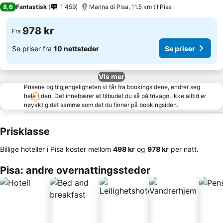
3 Stjerner
8,6
Fantastisk
1 459
Marina di Pisa, 11.5 km til Pisa
978 kr
Fra
Se priser fra
10 nettsteder
Se priser
Vis mer
Prisene og tilgjengeligheten vi får fra bookingsidene, endrer seg
hele tiden. Det innebærer at tilbudet du så på trivago, ikke alltid er
nøyaktig det samme som det du finner på bookingsiden.
Prisklasse
Billige hoteller i Pisa koster mellom
‎498 kr
og
‎978 kr
per natt.
Pisa: andre overnattingssteder