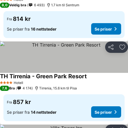
4 Stjerner
8,0
Veldig bra
6 493
1.7 km til Sentrum
814 kr
Fra
Se priser fra
16 nettsteder
Se priser
Del
Leg
TH Tirrenia - Green Park Resort
Hotell
4 Stjerner
7,6
Bra
4 174
Tirrenia, 15.6 km til Pisa
857 kr
Fra
Se priser fra
14 nettsteder
Se priser