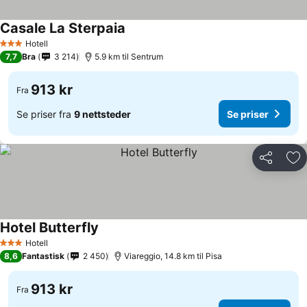
Casale La Sterpaia
Hotell
3 Stjerner
7,7
Bra
3 214
5.9 km til Sentrum
913 kr
Fra
Se priser fra
9 nettsteder
Se priser
Del
Leg
Hotel Butterfly
Hotell
3 Stjerner
8,6
Fantastisk
2 450
Viareggio, 14.8 km til Pisa
913 kr
Fra