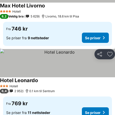
Max Hotel Livorno
Hotell
4 Stjerner
8,2
Veldig bra
5 629
Livorno, 18.6 km til Pisa
746 kr
Fra
Se priser fra
9 nettsteder
Se priser
Del
Leg
Hotel Leonardo
Hotell
3 Stjerner
6,4
2 952
0.1 km til Sentrum
769 kr
Fra
Se priser fra
11 nettsteder
Se priser