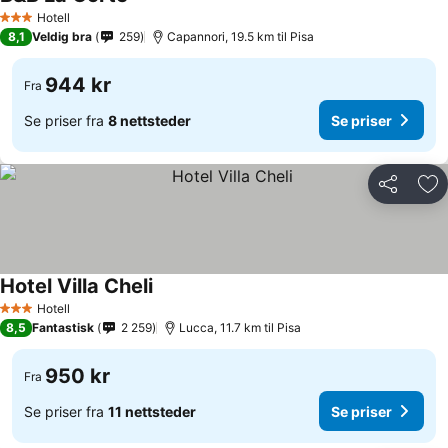
Hotell
3 Stjerner
8,1
Veldig bra
259
Capannori, 19.5 km til Pisa
944 kr
Fra
Se priser fra
8 nettsteder
Se priser
Del
Leg
Hotel Villa Cheli
Hotell
3 Stjerner
8,5
Fantastisk
2 259
Lucca, 11.7 km til Pisa
950 kr
Fra
Se priser fra
11 nettsteder
Se priser