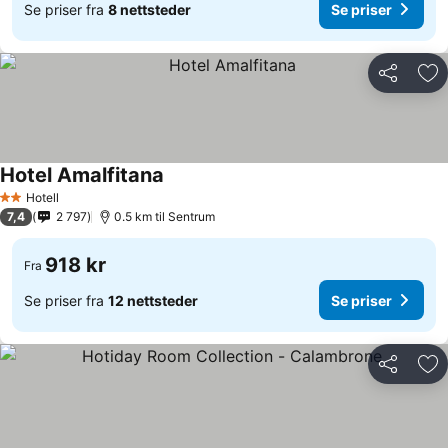
Se priser fra
8 nettsteder
Se priser
Del
Leg
Hotel Amalfitana
Hotell
2 Stjerner
7,4
2 797
0.5 km til Sentrum
918 kr
Fra
Se priser fra
12 nettsteder
Se priser
Del
Leg