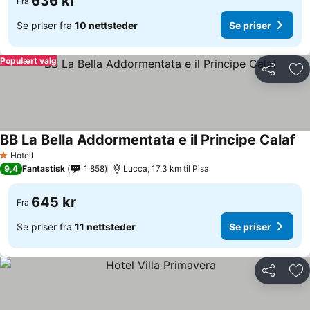
636 kr
Fra
Se priser fra
10 nettsteder
Se priser
Populært valg
Del
Leg
BB La Bella Addormentata e il Principe Calaf
Hotell
1 Stjerner
9,4
Fantastisk
1 858
Lucca, 17.3 km til Pisa
645 kr
Fra
Se priser fra
11 nettsteder
Se priser
Del
Leg