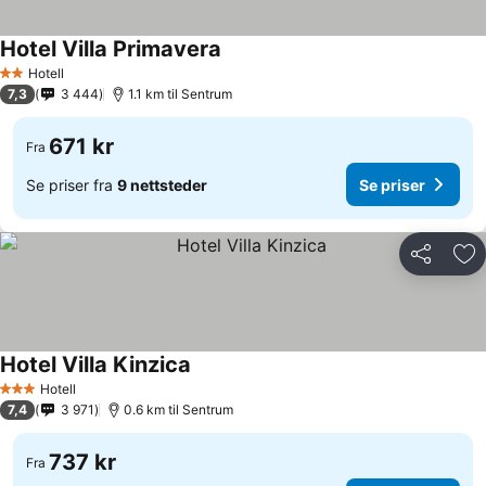
Hotel Villa Primavera
Hotell
2 Stjerner
7,3
3 444
1.1 km til Sentrum
671 kr
Fra
Se priser fra
9 nettsteder
Se priser
Del
Leg
Hotel Villa Kinzica
Hotell
3 Stjerner
7,4
3 971
0.6 km til Sentrum
737 kr
Fra