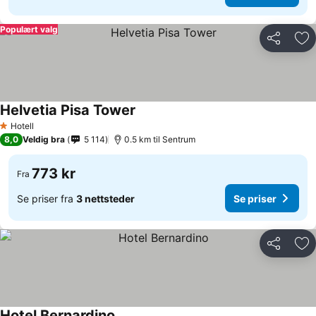
Populært valg
Del
Leg
Helvetia Pisa Tower
Hotell
1 Stjerner
8,0
Veldig bra
5 114
0.5 km til Sentrum
773 kr
Fra
Se priser fra
3 nettsteder
Se priser
Del
Leg
Hotel Bernardino