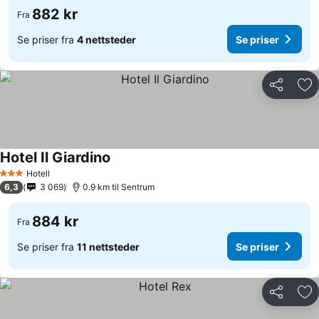
882 kr
Fra
Se priser fra
4 nettsteder
Se priser
Del
Leg
Hotel Il Giardino
Hotell
3 Stjerner
6,3
3 069
0.9 km til Sentrum
884 kr
Fra
Se priser fra
11 nettsteder
Se priser
Del
Leg