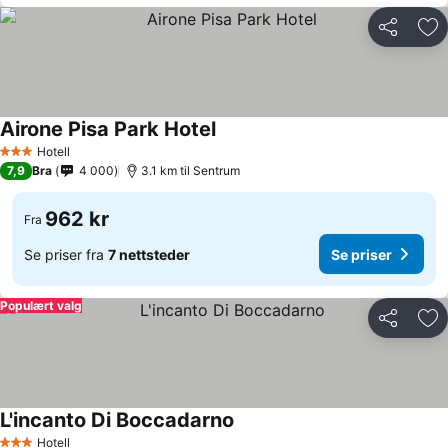
Del
Leg
Airone Pisa Park Hotel
Hotell
3 Stjerner
7,9
Bra
4 000
3.1 km til Sentrum
962 kr
Fra
Se priser fra
7 nettsteder
Se priser
Populært valg
Del
Leg
L'incanto Di Boccadarno
Hotell