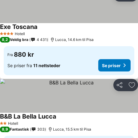
Exe Toscana
Hotell
4 Stjerner
8,2
Veldig bra
4 431
Lucca, 14.6 km til Pisa
880 kr
Fra
Se priser fra
11 nettsteder
Se priser
Del
Leg
B&B La Bella Lucca
Hotell
2 Stjerner
8,9
Fantastisk
303
Lucca, 15.5 km til Pisa